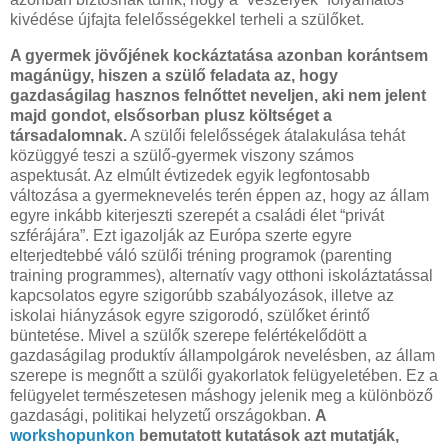
kivédése újfajta felelősségekkel terheli a szülőket.
A gyermek jövőjének kockáztatása azonban korántsem
magánügy, hiszen a szülő feladata az, hogy
gazdaságilag hasznos felnőttet neveljen, aki nem jelent
majd gondot, elsősorban plusz költséget a
társadalomnak.
A szülői felelősségek átalakulása tehát
közüggyé teszi a szülő-gyermek viszony számos
aspektusát. Az elmúlt évtizedek egyik legfontosabb
változása a gyermeknevelés terén éppen az, hogy az állam
egyre inkább kiterjeszti szerepét a családi élet “privát
szférájára”. Ezt igazolják az Európa szerte egyre
elterjedtebbé váló szülői tréning programok (parenting
training programmes), alternatív vagy otthoni iskoláztatással
kapcsolatos egyre szigorúbb szabályozások, illetve az
iskolai hiányzások egyre szigorodó, szülőket érintő
büntetése. Mivel a szülők szerepe felértékelődött a
gazdaságilag produktív állampolgárok nevelésben, az állam
szerepe is megnőtt a szülői gyakorlatok felügyeletében. Ez a
felügyelet természetesen máshogy jelenik meg a különböző
gazdasági, politikai helyzetű országokban.
A
workshopunkon
bemutatott kutatások azt mutatják,