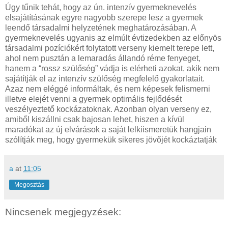
Úgy tűnik tehát, hogy az ún. intenzív gyermeknevelés
elsajátításának egyre nagyobb szerepe lesz a gyermek
leendő társadalmi helyzetének meghatározásában. A
gyermeknevelés ugyanis az elmúlt évtizedekben az előnyös
társadalmi pozíciókért folytatott verseny kiemelt terepe lett,
ahol nem pusztán a lemaradás állandó réme fenyeget,
hanem a “rossz szülőség” vádja is elérheti azokat, akik nem
sajátítják el az intenzív szülőség megfelelő gyakorlatait.
Azaz nem eléggé informáltak, és nem képesek felismerni
illetve elejét venni a gyermek optimális fejlődését
veszélyeztető kockázatoknak. Azonban olyan verseny ez,
amiből kiszállni csak bajosan lehet, hiszen a kívül
maradókat az új elvárások a saját lelkiismeretük hangjain
szólítják meg, hogy gyermekük sikeres jövőjét kockáztatják
a
at
11:05
Megosztás
Nincsenek megjegyzések: