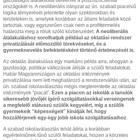
gazdaságot átalakította beleértve a posztszocialista
országokét is. A neoliberális irányzat az ún. szabad piacelvű
logika térnyerését jelentette olyan szektorokban és
területeken is, amelyek korábban az állami feladatok közé
tartoztak, vagy egyszerűen csak nem a profittermelés
határozta meg a róluk szóló közbeszédet.
A neoliberális
átalakuláshoz sorolhatjuk például az oktatási rendszer
privatizálását előmozdító törekvéseket, és a
gyermeknevelés befektetésként történő értelmezését is.
Az oktatás átalakulása egy markáns példa arra, ahogyan a
gazdasági, politikai változások átírják a szülői feladatokat.
Habár Magyarországon az oktatási intézmények
privatizálása nem lett meghatározó a rendszerváltás után, az
ún. szabad iskolaválasztás mégis megteremtette az oktatási
intézmények “piacát”.
Ezen a piacon az iskolák a tanulók
sikeresebb jövőjét ígérő szolgáltatásokkal versengenek
a megfelelő státuszú szülők kegyeiért, míg a szülők
gyermekeik “képességeit” kínálják fel, hogy
hozzáférjenek egy-egy jobb iskola szolgáltatásaihoz
.
A szabad iskolaválasztás tehát átírta a korábban
egyértelműnek tűnő szülői feladatokat, hiszen a körzetes