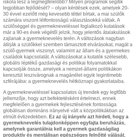
iskola lesz a legmegfelelőbb? Milyen programok segítik
legjobban fejlődését? – olyan kérdések ezek, amelyek 20-
30 évvel ezelőtt még kevesebb téttel bírtak, a mai szülők
számára viszont létfontosságú választásokká váltak. A
szülőséggel és gyermekneveléssel foglalkozó kutatások
már a 90-es évek végétől jelzik, hogy jelentős átalakulások
zajlanak a gyermeknevelés terén. A változások nagyban
átírják a szülőkkel szemben támasztott elvárásokat, magát a
szülő-gyermek viszonyt, valamint az állam és a gyermekes
családok kapcsolatát. A változásokat a kutatók szélesebb,
globális léptékű gazdasági és politikai folyamatokkal
kapcsolják össze, amelyek a nemzet-állami politikákon
keresztül leszivárognak a magánélet egyik legintimebb
szférájába: a gyermeknevelés hétköznapi gyakorlataiba.
A gyermekneveléssel kapcsolatos új trendek egy legfőbb
jellemzője, hogy azt befektetésként értelmezi, ennek
megfelelően a gyermekek fejlesztésének fontossága
globálisan domináns irányelvé vált a közpolitikákban az
elmúlt évtizedekben.
Ez az új irányelv azt hirdeti, hogy a
gyermeknevelés tulajdonképpen egyfajta beruházás,
amelynek garantálnia kell a gyermek gazdaságilag
produktív és mentálisan egészséges felnőtté válását.