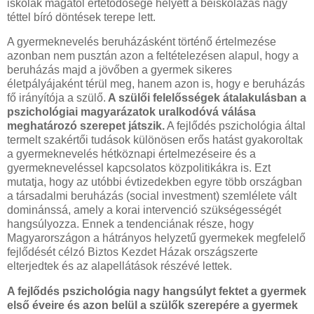
iskolák magától értetődősége helyett a beiskolázás nagy
téttel bíró döntések terepe lett.
A gyermeknevelés beruházásként történő értelmezése
azonban nem pusztán azon a feltételezésen alapul, hogy a
beruházás majd a jövőben a gyermek sikeres
életpályájaként térül meg, hanem azon is, hogy e beruházás
fő irányítója a szülő.
A szülői felelősségek átalakulásban a
pszichológiai magyarázatok uralkodóvá válása
meghatározó szerepet játszik.
A fejlődés pszichológia által
termelt szakértői tudások különösen erős hatást gyakoroltak
a gyermeknevelés hétköznapi értelmezéseire és a
gyermekneveléssel kapcsolatos közpolitikákra is. Ezt
mutatja, hogy az utóbbi évtizedekben egyre több országban
a társadalmi beruházás (social investment) szemlélete vált
dominánssá, amely a korai intervenció szükségességét
hangsúlyozza. Ennek a tendenciának része, hogy
Magyarországon a hátrányos helyzetű gyermekek megfelelő
fejlődését célzó Biztos Kezdet Házak országszerte
elterjedtek és az alapellátások részévé lettek.
A fejlődés pszichológia nagy hangsúlyt fektet a gyermek
első éveire és azon belül a szülők szerepére a gyermek