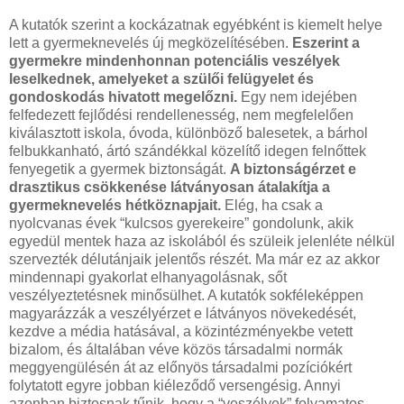
A kutatók szerint a kockázatnak egyébként is kiemelt helye
lett a gyermeknevelés új megközelítésében.
Eszerint a
gyermekre mindenhonnan potenciális veszélyek
leselkednek, amelyeket a szülői felügyelet és
gondoskodás hivatott megelőzni.
Egy nem idejében
felfedezett fejlődési rendellenesség, nem megfelelően
kiválasztott iskola, óvoda, különböző balesetek, a bárhol
felbukkanható, ártó szándékkal közelítő idegen felnőttek
fenyegetik a gyermek biztonságát.
A biztonságérzet e
drasztikus csökkenése látványosan átalakítja a
gyermeknevelés hétköznapjait.
Elég, ha csak a
nyolcvanas évek “kulcsos gyerekeire” gondolunk, akik
egyedül mentek haza az iskolából és szüleik jelenléte nélkül
szervezték délutánjaik jelentős részét. Ma már ez az akkor
mindennapi gyakorlat elhanyagolásnak, sőt
veszélyeztetésnek minősülhet. A kutatók sokféleképpen
magyarázzák a veszélyérzet e látványos növekedését,
kezdve a média hatásával, a közintézményekbe vetett
bizalom, és általában véve közös társadalmi normák
meggyengülésén át az előnyös társadalmi pozíciókért
folytatott egyre jobban kiéleződő versengésig. Annyi
azonban biztosnak tűnik, hogy a “veszélyek” folyamatos