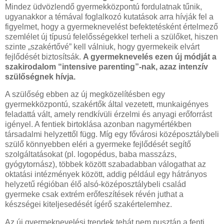
Mindez üdvözlendő gyermekközpontú fordulatnak tűnik,
ugyanakkor a témával foglalkozó kutatások arra hívják fel a
figyelmet, hogy a gyermeknevelést befektetésként értelmező
szemlélet új típusú felelősségekkel terheli a szülőket, hiszen
szinte „szakértővé” kell válniuk, hogy gyermekeik elvárt
fejlődését biztosítsák.
A gyermeknevelés ezen új módját a
szakirodalom “intensive parenting”-nak, azaz intenzív
szülőségnek hívja.
A szülőség ebben az új megközelítésben egy
gyermekközpontú, szakértők által vezetett, munkaigényes
feladattá vált, amely rendkívüli érzelmi és anyagi erőforrást
igényel. A fentiek birtoklása azonban nagymértékben
társadalmi helyzettől függ. Míg egy fővárosi középosztálybeli
szülő könnyebben eléri a gyermeke fejlődését segítő
szolgáltatásokat (pl. logopédus, baba masszázs,
gyógytornász), többek között szabadabban válogathat az
oktatási intézmények között, addig például egy hátrányos
helyzetű régióban élő alsó-középosztálybeli család
gyermeke csak extrém erőfeszítések révén juthat a
készségei kiteljesedését ígérő szakértelemhez.
Az új gyermeknevelési trendek tehát nem pusztán a fenti