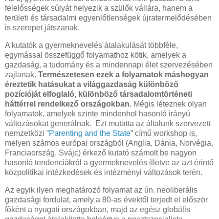
felelősségek súlyát helyezik a szülők vállára, hanem a
területi és társadalmi egyenlőtlenségek újratermelődésében
is szerepet játszanak.
A kutatók a gyermeknevelés átalakulását többféle,
egymással összefüggő folyamathoz kötik, amelyek a
gazdaság, a tudomány és a mindennapi élet szervezésében
zajlanak.
Természetesen ezek a folyamatok máshogyan
éreztetik hatásukat a világgazdaság különböző
pozícióját elfoglaló, különböző társadalomtörténeti
háttérrel rendelkező országokban.
Mégis léteznek olyan
folyamatok, amelyek szinte mindenhol hasonló irányú
változásokat generálnak. Ezt mutatta az általunk szervezett
nemzetközi
‟
Parenting and the State
” című workshop is,
melyen számos európai országból (Anglia, Dánia, Norvégia,
Franciaország, Svájc) érkező kutató számolt be nagyon
hasonló tendenciákról a gyermeknevelés illetve az azt érintő
közpolitikai intézkedések és intézményi változások terén.
Az egyik ilyen meghatározó folyamat az ún. neoliberális
gazdasági fordulat, amely a 80-as évektől terjedt el először
főként a nyugati országokban, majd az egész globális