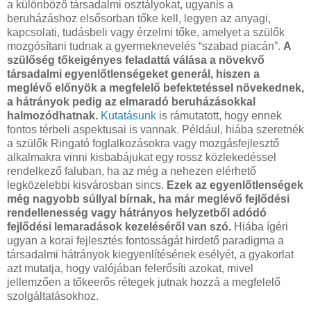
a különböző társadalmi osztályokat, ugyanis a
beruházáshoz elsősorban tőke kell, legyen az anyagi,
kapcsolati, tudásbeli vagy érzelmi tőke, amelyet a szülők
mozgósítani tudnak a gyermeknevelés “szabad piacán”.
A
szülőség tőkeigényes feladattá válása a növekvő
társadalmi egyenlőtlenségeket generál, hiszen a
meglévő előnyök a megfelelő befektetéssel növekednek,
a hátrányok pedig az elmaradó beruházásokkal
halmozódhatnak.
Kutatásunk
is rámutatott, hogy ennek
fontos térbeli aspektusai is vannak. Például, hiába szeretnék
a szülők Ringató foglalkozásokra vagy mozgásfejlesztő
alkalmakra vinni kisbabájukat egy rossz közlekedéssel
rendelkező faluban, ha az még a nehezen elérhető
legközelebbi kisvárosban sincs.
Ezek az egyenlőtlenségek
még nagyobb súllyal bírnak, ha már meglévő fejlődési
rendellenesség vagy hátrányos helyzetből adódó
fejlődési lemaradások kezeléséről van szó.
Hiába ígéri
ugyan a korai fejlesztés fontosságát hirdető paradigma a
társadalmi hátrányok kiegyenlítésének esélyét, a gyakorlat
azt mutatja, hogy valójában felerősíti azokat, mivel
jellemzően a tőkeerős rétegek jutnak hozzá a megfelelő
szolgáltatásokhoz.