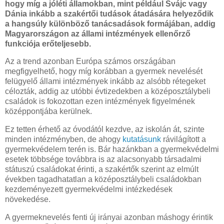
hogy míg a jóléti államokban, mint például Svájc vagy
Dánia inkább a szakértői tudások átadására helyeződik
a hangsúly különböző tanácsadások formájában, addig
Magyarországon az állami intézmények ellenőrző
funkciója erőteljesebb.
Az a trend azonban Európa számos országában
megfigyelhető, hogy míg korábban a gyermek nevelését
felügyelő állami intézmények inkább az alsóbb rétegeket
célozták, addig az utóbbi évtizedekben a középosztálybeli
családok is fokozottan ezen intézmények figyelmének
középpontjába kerülnek.
Ez tetten érhető az óvodától kezdve, az iskolán át, szinte
minden intézményben, de ahogy
kutatásunk
rávilágított a
gyermekvédelem terén is. Bár hazánkban a gyermekvédelmi
esetek többsége továbbra is az alacsonyabb társadalmi
státuszú családokat érinti, a szakértők szerint az elmúlt
években tagadhatatlan a középosztálybeli családokban
kezdeményezett gyermekvédelmi intézkedések
növekedése.
A gyermeknevelés fenti új irányai azonban máshogy érintik