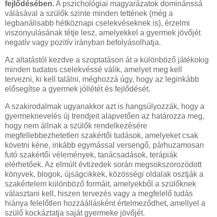
fejlődésében.
A pszichológiai magyarázatok dominánssá
válásával a szülők szinte minden tettének (még a
legbanálisabb hétköznapi cselekvéseknek is), érzelmi
viszonyulásának tétje lesz, amelyekkel a gyermek jövőjét
negatív vagy pozitív irányban befolyásolhatja.
Az altatástól kezdve a szoptatáson át a különböző játékokig
minden tudatos cselekvéssé válik, amelyet meg kell
tervezni, ki kell találni, méghozzá úgy, hogy az leginkább
elősegítse a gyermek jóllétét és fejlődését.
A szakirodalmak ugyanakkor azt is hangsúlyozzák, hogy a
gyermeknevelés új trendjeit alapvetően az határozza meg,
hogy nem állnak a szülők rendelkezésére
megfellebbezhetetlen szakértői tudások, amelyeket csak
követni kéne, inkább egymással versengő, párhuzamosan
futó szakértői vélemények, tanácsadások, terápiák
elérhetőek. Az elmúlt évtizedek során megsokszorozódott
könyvek, blogok, újságcikkek, közösségi oldalak osztják a
szakértelem különböző formáit, amelyekből a szülőknek
választani kell, hiszen tervezés vagy a megfelelő tudás
hiánya felelőtlen hozzáállásként értelmeződhet, amellyel a
szülő kockáztatja saját gyermeke jövőjét.