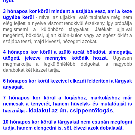
nyúl.
3 hónapos kor körül mindent a szájába vesz, ami a keze
ügyébe kerül
- mivel az ujjakkal való tapintása még nem
elég fejlett, a nyelve viszont rendkívül érzékeny, így próbálja
megismerni a különböző tárgyakat. Játékait ujjaival
megérinti, bökdösi, ujjait külön-külön vagy az egész öklét a
szájába teszi, majd kiveszi, nézegeti azokat.
4 hónapos kor körül a szülő arcát bökdösi, simogatja,
ütögeti, jelezve mennyire kötődik
hozzá
. Ügyesen
megmarkolja a legkülönfélébb dolgokat, a nagyobb
darabokat két kézzel tartja.
6 hónapos kor körül kezeivel elkezdi felderíteni a tárgyak
anyagait
.
7 hónapos kor körül a fogáshoz, markoláshoz már
nemcsak a tenyerét, hanem hüvelyk- és mutatóujját is
kialakul az ún. csippentőfogás
használja -
.
10 hónapos kor körül a tárgyakat nem csupán megfogni
tudja, hanem elengedni is, sőt, élvezi azok dobálását.