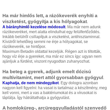
Ha már himlős lett, a rázókeverék enyhíti a
viszketést, gyógyítja a kis hólyagokat
.
A bárányhimlő kezelése módosult
. Ma már nem adunk
rázókeveréket, mert alatta elindulhat egy felülfertőződés.
Inkább belülről csillapítjuk a viszketést, antihisztaminnal.
Kívülről lehetőleg semmi ne érje a hólyagokat, se
rázókeverék, se hintőpor.
Maximum Betadin oldattal kezeljük. Régen azt is tiltották,
hogy víz érje a gyereket, ma már ez sincs így: ugyan nem
ajánljuk a fürdést, viszont nyugodtan zuhanyozhat.
Ha beteg a gyerek, adjunk emelt dózisú
multivitamint, mert attól gyorsabban gyógyul
.
Kaphatja, de nem mindegyiket
. Egy dologra azonban
nagyon kell figyelni: ha vasat is tartalmaz a készítmény, meg
kell vonni, mert a vas a baktériumokat és a vírusokat is
táplálja. Így hátráltathatja a gyógyulást.
A homloküreg-, arcüreggyulladástól szenvedő