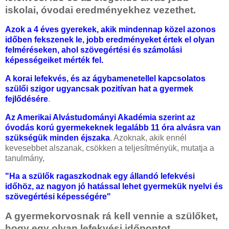
iskolai, óvodai eredményekhez vezethet.
Azok a 4 éves gyerekek, akik mindennap közel azonos
időben fekszenek le, jobb eredményeket értek el olyan
felméréseken, ahol szövegértési és számolási
képességeiket mérték fel.
A korai lefekvés, és az ágybamenetellel kapcsolatos
szülői szigor ugyancsak pozitívan hat a gyermek
fejlődésére
.
Az Amerikai Alvástudományi Akadémia szerint az
óvodás korú gyermekeknek legalább 11 óra alvásra van
szükségük minden éjszaka
. Azoknak, akik ennél
kevesebbet alszanak, csökken a teljesítményük, mutatja a
tanulmány,
"Ha a szülők ragaszkodnak egy állandó lefekvési
időhöz, az nagyon jó hatással lehet gyermekük nyelvi és
szövegértési képességére"
A gyermekorvosnak rá kell vennie a szülőket,
hogy egy olyan lefekvési időpontot