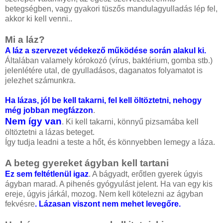
betegségben, vagy gyakori tüszős mandulagyulladás lép fel,
akkor ki kell venni..
Mi a láz?
A láz a szervezet védekező működése során alakul ki.
Általában valamely kórokozó (vírus, baktérium, gomba stb.)
jelenlétére utal, de gyulladásos, daganatos folyamatot is
jelezhet számunkra.
Ha lázas, jól be kell takarni, fel kell öltöztetni, nehogy
még jobban megfázzon
.
Nem így van
. Ki kell takarni, könnyű pizsamába kell
öltöztetni a lázas beteget.
Így tudja leadni a teste a hőt, és könnyebben lemegy a láza.
A beteg gyereket ágyban kell tartani
Ez sem feltétlenül igaz
. A bágyadt, erőtlen gyerek úgyis
ágyban marad. A pihenés gyógyulást jelent. Ha van egy kis
ereje, úgyis járkál, mozog. Nem kell kötelezni az ágyban
fekvésre
. Lázasan viszont nem mehet levegőre.