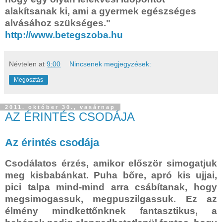
alakítsanak ki, ami a gyermek egészséges
alvásához szükséges."
http://www.betegszoba.hu
Névtelen
at
9:00
Nincsenek megjegyzések:
Megosztás
2011. október 30., vasárnap
AZ ÉRINTÉS CSODÁJA
Az érintés csodája
Csodálatos érzés, amikor először simogatjuk
meg kisbabánkat. Puha bőre, apró kis ujjai,
pici talpa mind-mind arra csábítanak, hogy
megsimogassuk, megpuszilgassuk. Ez az
élmény mindkettőnknek fantasztikus, a