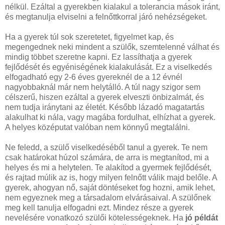
nélkül. Ezáltal a gyerekben kialakul a tolerancia mások iránt,
és megtanulja elviselni a felnőttkorral járó nehézségeket.
Ha a gyerek túl sok szeretetet, figyelmet kap, és
megengednek neki mindent a szülők, szemtelenné válhat
és
mindig többet szeretne kapni. Ez lassíthatja a gyerek
fejlődését és egyéniségének kialakulását. Ez a viselkedés
elfogadható egy 2-6 éves gyereknél de a 12 évnél
nagyobbaknál már nem helytálló. A túl nagy szigor sem
célszerű, hiszen ezáltal a gyerek elveszti önbizalmát, és
nem tudja iránytani az életét. Később lázadó magatartás
alakulhat ki nála, vagy magába fordulhat, elhízhat a gyerek.
A helyes középutat valóban nem könnyű megtalálni.
Ne feledd, a szülő viselkedéséből tanul a gyerek.
Te nem
csak határokat húzol számára, de arra is megtanítod, mi a
helyes és mi a helytelen. Te alakítod a gyermek fejlődését,
és rajtad múlik az is, hogy milyen felnőtt válik majd belőle. A
gyerek, ahogyan nő, saját döntéseket fog hozni, amik lehet,
nem egyeznek meg a társadalom elvárásaival. A szülőnek
meg kell tanulja elfogadni ezt. Mindez része a gyerek
nevelésére vonatkozó szülői kötelességeknek. Ha
jó példát