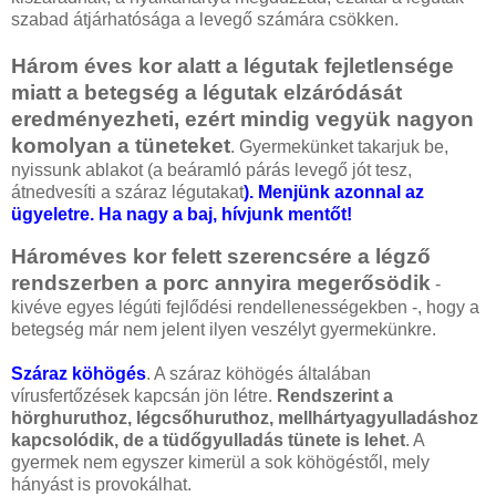
szabad átjárhatósága a levegő számára csökken.
Három éves kor alatt a légutak fejletlensége
miatt a betegség a légutak elzáródását
eredményezheti, ezért mindig vegyük nagyon
komolyan a tüneteket
. Gyermekünket takarjuk be,
nyissunk ablakot (a beáramló párás levegő jót tesz,
átnedvesíti a száraz légutakat
). Menjünk azonnal az
ügyeletre. Ha nagy a baj, hívjunk mentőt!
Hároméves kor felett szerencsére a légző
rendszerben a porc annyira megerősödik
-
kivéve egyes légúti fejlődési rendellenességekben -, hogy a
betegség már nem jelent ilyen veszélyt gyermekünkre.
Száraz köhögés
. A száraz köhögés általában
vírusfertőzések kapcsán jön létre.
Rendszerint a
hörghuruthoz, légcsőhuruthoz, mellhártyagyulladáshoz
kapcsolódik, de a tüdőgyulladás tünete is lehet
. A
gyermek nem egyszer kimerül a sok köhögéstől, mely
hányást is provokálhat.