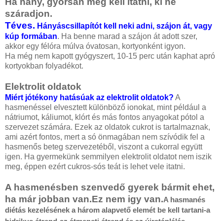
Ha hány, gyorsan meg kell itatni, ki ne
száradjon.
Téves.
Hányáscsillapítót kell neki adni, szájon át, vagy
kúp formában
. Ha benne marad a szájon át adott szer,
akkor egy félóra múlva óvatosan, kortyonként igyon.
Ha még nem kapott gyógyszert, 10-15 perc után kaphat apró
kortyokban folyadékot.
Elektrolit oldatok
Miért jótékony hatásúak az elektrolit oldatok?
A
hasmenéssel elvesztett különböző ionokat, mint például a
nátriumot, káliumot, klórt és más fontos anyagokat pótol a
szervezet számára. Ezek az oldatok cukrot is tartalmaznak,
ami azért fontos, mert a só önmagában nem szívódik fel a
hasmenős beteg szervezetéből, viszont a cukorral együtt
igen. Ha gyermekünk semmilyen elektrolit oldatot nem iszik
meg, éppen ezért cukros-sós teát is lehet vele itatni.
A hasmenésben szenvedő gyerek bármit ehet,
ha már jobban van.Ez nem igy van.
A hasmanés
diétás kezelésének a három alapvető elemét be kell tartani-a
.