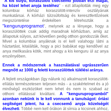
"A kis súlyú, koraszülött csecsemő jobban érzi magát,
ha közel lehet anyja testéhez
" - ezt állapították meg egy
kolumbiai kórház koraszülött-intenzív osztályának
munkatársai. A kórházi túlzsúfoltság és keresztfertőzések
megszüntetése érdekében létrehozták a
"kenguruprogramot
", melynek az a lényege, hogy a
koraszülöttek csak addig maradnak kórházban, amíg az
állapotuk súlyos, azt követően pedig otthon gondozzák őket.
Mivel a kolumbiai anyáknak is el kell valahogy látni a
háztartást, kitalálták, hogy a pici babákat egy kendővel az
anya mellkasára kötik, mint ahogy a kis kenguru ül az anya
erszényében.
Ennek a módszernek a használatával ugrásszerűen
megnőtt az 1000 g feletti koraszülöttek túlélési aránya.
A fejlett országokban (így nálunk is) alkalmazott koraszülött-
ellátás természetesen teljesen más - a szakértelmet és a jó
minőségű eszközöket nem lehet és nem is szabad az
otthoni ellátással kiváltani.
A "kenguruprogramból"
azonban nekünk is le kell vonnunk a tanulságot: óriási
segítséget jelent, ha a csecsemő anyja közelségét
élvezheti
. Többé nem kell órákon át sírnia a kicsinek ahhoz,