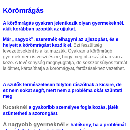
Körömrágás
A körömrágás gyakran jelentkezik olyan gyermekeknél,
akik korábban szopták az ujjukat.
Már „nagyok”, szeretnék elhagyni az ujjszopást, és e
helyett a körömrágást kezdik el
. Ezt feszültség
levezetéseként is alkalmazzák. Gyakran a körömrágó
gyermek nem is veszi észre, hogy megint a szájában van a
keze. A tevékenység megnyugtatja, de sokszor súlyos formát
is ölthet, károsíthatja a körömágyat, fertőzésekhez vezethet.
A szülők természetesen folyton rászólnak a kicsire, de
ez nem sokat segít, mert nem a probléma okát szünteti
meg
.
Kicsiknél
a gyakoribb személyes foglalkozás, játék
szüntetheti a szorongást
.
A nagyobb gyermeknél
is
hatékony, ha a problémát