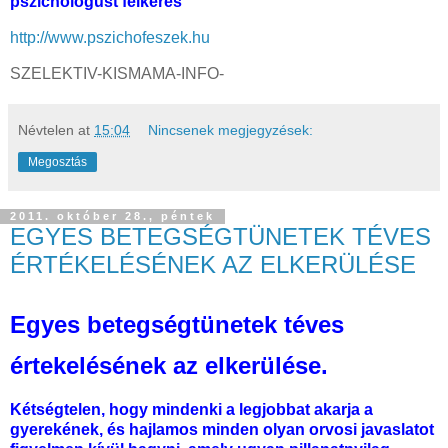
pszichológust felkeres
http://www.pszichofeszek.hu
SZELEKTIV-KISMAMA-INFO-
Névtelen
at
15:04
Nincsenek megjegyzések:
Megosztás
2011. október 28., péntek
EGYES BETEGSÉGTÜNETEK TÉVES
ÉRTÉKELÉSÉNEK AZ ELKERÜLÉSE
Egyes betegségtünetek téves
értekelésének az
elkerülése.
Kétségtelen, hogy mindenki a legjobbat akarja a
gyerekének, és hajlamos minden olyan orvosi javaslatot