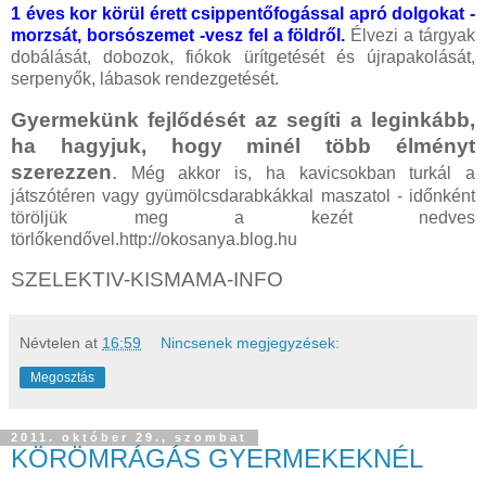
1 éves kor körül érett csippentőfogással apró dolgokat -
morzsát, borsószemet -vesz fel a földről.
Élvezi a tárgyak
dobálását, dobozok, fiókok ürítgetését és újrapakolását,
serpenyők, lábasok rendezgetését.
Gyermekünk fejlődését az segíti a leginkább,
ha hagyjuk, hogy minél több élményt
szerezzen
.
Még akkor is, ha kavicsokban turkál a
játszótéren vagy gyümölcsdarabkákkal maszatol - időnként
töröljük meg a kezét nedves
törlőkendővel.http://okosanya.blog.hu
SZELEKTIV-KISMAMA-INFO
Névtelen
at
16:59
Nincsenek megjegyzések:
Megosztás
2011. október 29., szombat
KÖRÖMRÁGÁS GYERMEKEKNÉL