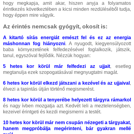
hogy megkapja, amit akar, hiszen anyja a folyamatos
érintkezés következtében a kicsi minden rezdüléséből tudja,
hogy éppen mire vágyik.
Az érintés nemcsak gyógyít, okosít is:
A kitartó sírás energiát emészt fel és ez az energia
máshonnan fog hiányozni
. A nyugodt, kiegyensúlyozott
baba környezetének felfedezésével foglalkozik, játszik,
tanul, egyszóval fejlődik. Nézzük hogyan:
5 hetes kor körül már felfedezi az ujjait
, esetleg
megtanulja ezek szopogatásával megnyugtatni magát.
6 hetes kor körül elkezd játszani a kezével és az ujjaival
,
élvezi a tapintás útján történő megismerést.
8 hetes kor körül a tenyerébe helyezett tárgyra rámarkol
és nagy ívben mozgatja azt. Kedvét leli a meztelenségben,
kezeivel érintgeti és kezdi megismerni a testét.
10 hetes kor körül már nem csupán nézegeti a tárgyakat,
hanem megpróbálja megérinteni, bár gyakran mellé