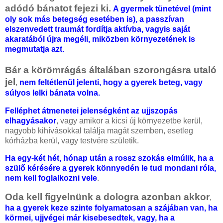
adódó bánatot fejezi ki.
A gyermek tünetével (mint
oly sok más betegség esetében is), a passzívan
elszenvedett traumát fordítja aktívba, vagyis saját
akaratából újra megéli, miközben környezetének is
megmutatja azt.
Bár a körömrágás általában szorongásra utaló
jel
,
nem feltétlenül jelenti, hogy a gyerek beteg, vagy
súlyos lelki bánata volna.
Felléphet átmenetei jelenségként az ujjszopás
elhagyásakor
, vagy amikor a kicsi új környezetbe kerül,
nagyobb kihívásokkal találja magát szemben, esetleg
kórházba kerül, vagy testvére születik.
Ha egy-két hét, hónap után a rossz szokás elmúlik, ha a
szülő kérésére a gyerek könnyedén le tud mondani róla,
nem kell foglalkozni vele
.
Oda kell figyelnünk a dologra azonban akkor
,
ha a gyerek keze szinte folyamatosan a szájában van, ha
körmei, ujjvégei már kisebesedtek, vagy, ha a