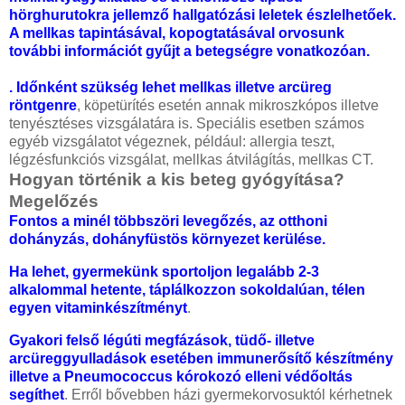
hörghurutokra jellemző hallgatózási leletek észlelhetőek.
A mellkas tapintásával, kopogtatásával orvosunk
további információt gyűjt a betegségre vonatkozóan.
. Időnként szükség lehet mellkas illetve arcüreg
röntgenre
, köpetürítés esetén annak mikroszkópos illetve
tenyésztéses vizsgálatára is. Speciális esetben számos
egyéb vizsgálatot végeznek, például: allergia teszt,
légzésfunkciós vizsgálat, mellkas átvilágítás, mellkas CT.
Hogyan történik a kis beteg gyógyítása?
Megelőzés
Fontos a minél többszöri levegőzés, az otthoni
dohányzás, dohányfüstös környezet kerülése.
Ha lehet, gyermekünk sportoljon legalább 2-3
alkalommal hetente, táplálkozzon sokoldalúan, télen
egyen vitaminkészítményt
.
Gyakori felső légúti megfázások, tüdő- illetve
arcüreggyulladások esetében immunerősítő készítmény
illetve a Pneumococcus kórokozó elleni védőoltás
segíthet
. Erről bővebben házi gyermekorvosuktól kérhetnek