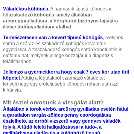
Váladékos köhögés
. A harmadik típusú köhögés
a
felszakadozó köhögés, amely általában
arcüreggyulladásra, a hörghurut bizonyos fajtájára
illetve tüdőgyulladásra utalhat.
Természetesen van a kevert típusú köhögés
, melynek
során a száraz és szakadozó köhögés keveredik
egymással. A felszakadozó köhögés során köpetürítés is
előfordulhat, melynek jellege hozzájárul a diagnózis
felállításához.
Jellemző a gyermekkorra hogy csak 7 éves kor után ürit
köpetet
.Addig a légutakból származó váladékot
lenyeli,hogy egy erőteljesebb köhögési roham után azt
kihányja.
Mit észlel orvosunk a vizsgálat alatt?
Általában a torok vérbő, arcüreg gyulladás esetén hátul
a garatfalon sárgás-zöldes genny csordogálása
észlelhető, az orrból vízszerű vagy gennyes váladék
folyik. A tüdő feletti hallgatózással a tüdő-, a
mellhártyagyulladás és a különböző típusú