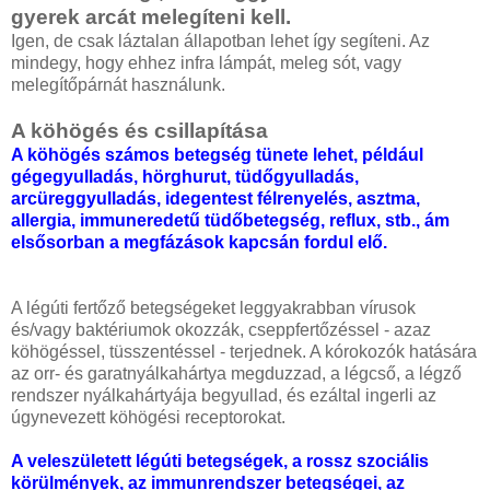
gyerek arcát melegíteni kell.
Igen, de csak láztalan állapotban lehet így segíteni. Az
mindegy, hogy ehhez infra lámpát, meleg sót, vagy
melegítőpárnát használunk.
A köhögés és csillapítása
A köhögés számos betegség tünete lehet, például
gégegyulladás, hörghurut, tüdőgyulladás,
arcüreggyulladás, idegentest félrenyelés, asztma,
allergia, immuneredetű tüdőbetegség, reflux, stb., ám
elsősorban a megfázások kapcsán fordul elő.
A légúti fertőző betegségeket leggyakrabban vírusok
és/vagy baktériumok okozzák, cseppfertőzéssel - azaz
köhögéssel, tüsszentéssel - terjednek. A kórokozók hatására
az orr- és garatnyálkahártya megduzzad, a légcső, a légző
rendszer nyálkahártyája begyullad, és ezáltal ingerli az
úgynevezett köhögési receptorokat.
A veleszületett légúti betegségek, a rossz szociális
körülmények, az immunrendszer betegségei, az