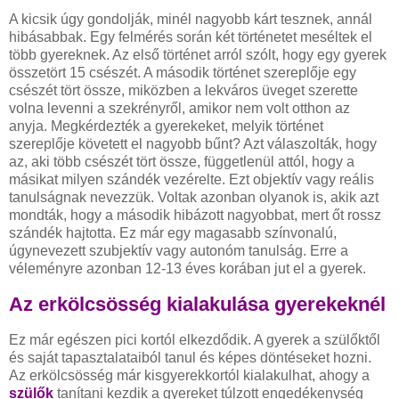
A kicsik úgy gondolják, minél nagyobb kárt tesznek, annál
hibásabbak. Egy felmérés során két történetet meséltek el
több gyereknek. Az első történet arról szólt, hogy egy gyerek
összetört 15 csészét. A második történet szereplője egy
csészét tört össze, miközben a lekváros üveget szerette
volna levenni a szekrényről, amikor nem volt otthon az
anyja. Megkérdezték a gyerekeket, melyik történet
szereplője követett el nagyobb bűnt? Azt válaszolták, hogy
az, aki több csészét tört össze, függetlenül attól, hogy a
másikat milyen szándék vezérelte. Ezt objektív vagy reális
tanulságnak nevezzük. Voltak azonban olyanok is, akik azt
mondták, hogy a második hibázott nagyobbat, mert őt rossz
szándék hajtotta. Ez már egy magasabb színvonalú,
úgynevezett szubjektív vagy autonóm tanulság. Erre a
véleményre azonban 12-13 éves korában jut el a gyerek.
Az erkölcsösség kialakulása gyerekeknél
Ez már egészen pici kortól elkezdődik. A gyerek a szülőktől
és saját tapasztalataiból tanul és képes döntéseket hozni.
Az erkölcsösség már kisgyerekkortól kialakulhat, ahogy a
szülők
tanítani kezdik a gyereket túlzott engedékenység