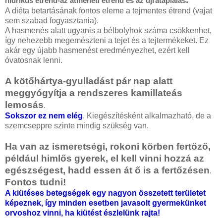
hidrikus étrend-az átmeneti étrend és az újratáplálás
A diéta betartásának fontos eleme a tejmentes étrend (vajat
sem szabad fogyasztania).
A hasmenés alatt ugyanis a bélbolyhok száma csökkenhet,
így nehezebb megemészteni a tejet és a tejtermékeket. Ez
akár egy újabb hasmenést eredményezhet, ezért kell
óvatosnak lenni.
A kötőhártya-gyulladást pár nap alatt
meggyógyítja a rendszeres kamillateás
lemosás
.
Sokszor ez nem elég
. Kiegészítésként alkalmazható, de a
szemcseppre szinte mindig szükség van.
Ha van az ismeretségi, rokoni körben fertőző,
például himlős gyerek, el kell vinni hozzá az
egészségest, hadd essen át ő is a fertőzésen
.
Fontos tudni!
A kiütéses betegségek egy nagyon összetett területet
képeznek, így minden esetben javasolt gyermekünket
orvoshoz vinni, ha kiütést észlelünk rajta!