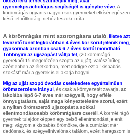
okozó lelki terhet szüntetjük meg, akár
gyermekpszichológus segítségét is igénybe véve
. A
körömrágás ugyanis nagyon sok gyermeket elkísér egészen
késő felnőttkoráig, nehéz leszokni róla.
A körömrágás mint szorongásra utaló
,
illetve azt
levezető tünet legkorábban 4 éves kor körül jelenik meg,
gyakorinak azonban csak 6-7 éves kortól mondható
.
Többnyire az ujjszopást váltja fel
, (20 körömrágó
gyerekből 15 megelőzően szopta az ujját), valószínűleg
azért ebben az életkorban, mert eddigre ezt a "kisbabás
szokást" már a gyerek is el akarja hagyni.
Míg az ujját szopó óvodás cselekedete egyértelműen
örömszerzésre irányul
, és csak a környezetét zavarja
, az
iskolába lépő 6-7 éves már szégyelli, hogy efféle
önnyugtatásra, saját maga kényeztetésére szorul, ezért
a nyíltan örömszerző ujjszopást a sokkal
ellentmondásosabb körömrágásra cseréli
. A körmét rágó
gyermek tulajdonképpen egy belső ellentmondást jelenít
meg: vágyom a kisbabás örömökre, de a cumizást már
dedósnak, és szégyellnivalónak találom, ezért haragszom is