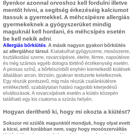
Ilyenkor azonnal orvoshoz kell fordulni illetve
mentőt hívni, a segítség érkezéséig kalciumot
itassuk a gyermekkel. A méhcsípésre allergiás
gyermekeknek a gyógyszerüket mindig
maguknál kell hordani, és méhcsípés esetén
be kell nekik adni
.
Allergiás bőrkiütés
.
A másik nagyon gyakori bőrkiütés
az allergiához társul
. Kialakulhat gyógyszerre, mosószerre,
tisztálkodási szerre, rovarcsípésre, ételre, fémre, napsütésre
és még számos egyéb dologra történő érzékenység esetén.
A pirosas színű, a bőrfelszínből enyhén kiemelkedő kiütések
általában arcon, törzsön, gyakran testszerte keletkeznek.
Egy részük pontszerű, míg más részük csalánkiütésre
emlékeztető, szabálytalan határú nagyobb kiterjedésű
elváltozások. A rovarcsípések esetén a kiütés közepén
található egy kis csatorna a szúrás helyén.
Hogyan deríthető ki, hogy mi okozta a kiütést?
Sokszor mi szülők magunktól mondjuk, hogy olyat evett
a kicsi, amit korábban nem, vagy hogy mosószerváltás