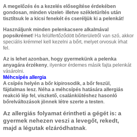
A megelőzés és a kezelés elősegítése érdekében
gondosan, minden vizelet- illetve székletürítés után
tisztítsuk le a kicsi fenekét és cseréljük ki a pelenkát
!
Használjunk minden pelenkacsere alkalmával
popsikrémet
! Ha felülfertőződött bőrterületről van szó, akkor
speciális krémmel kell kezelni a bőrt, melyet orvosuk írhat
fel.
Az is lehet azonban, hogy gyermekünk a pelenka
anyagára érzékeny
, ilyenkor érdemes másik fajta pelenkát
vásárolni.
Méhcsípés allergia
A csípés helyén a bőr kipirosodik, a bőr feszül,
fájdalmas lesz. Néha a méhcsípés hatására allergiás
reakció lép fel, viszkető, csalánkiütéshez hasonló
bőrelváltozások jönnek létre szerte a testen
.
Az allergiás folyamat érintheti a gégét is: a
gyermek nehezen veszi a levegőt, rekedt,
majd a légutak elzáródhatnak
.