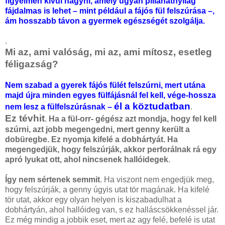
figyelmen kívül hagyni, amely ugyan pillanatnyilag
fájdalmas is lehet – mint például a fájós fül felszúrása –,
ám hosszabb távon a gyermek egészségét szolgálja.
.
Mi az, ami valóság, mi az, ami mítosz, esetleg
féligazság?
Nem szabad a gyerek fájós fülét felszúrni, mert utána
majd újra minden egyes fülfájásnál fel kell, vége-hossza
él a köztudatban
nem lesz a fülfelszúrásnak –
.
Ez tévhit
.
Ha a fül-orr- gégész azt mondja, hogy fel kell
szúrni, azt jobb megengedni, mert genny került a
dobüregbe. Ez nyomja kifelé a dobhártyát. Ha
megengedjük, hogy felszúrják, akkor perforálnak rá egy
apró lyukat ott, ahol nincsenek hallóidegek
.
Így nem sértenek semmit
. Ha viszont nem engedjük meg,
hogy felszúrják, a genny úgyis utat tör magának. Ha kifelé
tör utat, akkor egy olyan helyen is kiszabadulhat a
dobhártyán, ahol hallóideg van, s ez halláscsökkenéssel jár.
Ez még mindig a jobbik eset, mert az agy felé, befelé is utat