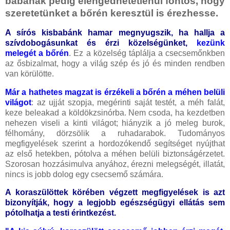
babának pedig elengedhetetlenül fontos, hogy
szeretetünket a bőrén keresztül is érezhesse.
A sírós kisbabánk hamar megnyugszik, ha hallja a
szívdobogásunkat és érzi közelségünket,
kezünk
melegét a bőrén
. Ez a közelség táplálja a csecsemőnkben
az ősbizalmat, hogy a világ szép és jó és minden rendben
van körülötte.
Már a hathetes magzat is érzékeli a bőrén a méhen belüli
világot
: az ujját szopja, megérinti saját testét, a méh falát,
keze beleakad a köldökzsinórba. Nem csoda, ha kezdetben
nehezen viseli a kinti világot; hiányzik a jó meleg burok,
félhomány, dörzsölik a ruhadarabok. Tudományos
megfigyelések szerint a hordozókendő segítséget nyújthat
az első hetekben, pótolva a méhen belüli biztonságérzetet.
Szorosan hozzásimulva anyához, érezni melegségét, illatát,
nincs is jobb dolog egy csecsemő számára.
A koraszülöttek körében végzett megfigyelések is azt
bizonyítják, hogy a legjobb egészségügyi ellátás sem
pótolhatja a testi érintkezést.