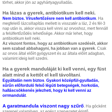
törhet, akkor jön az agyhártyagyulladás.
Ha lázas a gyerek, antibiotikum kell neki.
Nem biztos. Vírusfertőzésre nem kell antibiotikum
. Ha
megfelelő lázcsillapítás mellett is visszatér a láz, 2 és fél-3
nap után is, akkor vissza kell vinni az orvoshoz, mert fennáll
a felülfertőződés lehetősége. Akkor már lehet, hogy
antibiotikum kell neki.
Az viszont fontos, hogy az antibiotikum szedését, akkor
sem szabad abbahagyni, ha jobban van a gyerek
. Csak
az orvos által előírt gyógyszert és az általa előírt adagban,
valamint ideig kell szedni.
Ha a gyerek manduláját ki kell venni, egy füst
alatt mind a kettőt el kell távolítani
.
Egyáltalán nem biztos
.
Gyakori középfül-gyulladás,
sűrűn előforduló felső légúti betegségek, horkolás,
halláscsökkenés jelezheti, hogy ki kell venni az
orrmandulát
.
A garatmandula viszont nagy szűrő
. Ha gócként
szerepel valamilyen, az egész szervezetet érintő