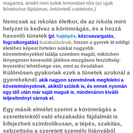
magamra, amiért nem tudok lemondani róla (az ujjak
felsebzése fájdalmas, önbüntető cselekvés.)
Nemcsak az iskolás életkor, de az iskola mint
helyzet is kedvez a körömrágás, és a hozzá
hasonló tünetek
(pl.
hajtépés
, kézcsavargatás,
fogcsikorgatás)
kialakulásának,
hiszen a gyerek itt eddigi
életéhez képest hirtelen sokkal nagyobb
követelményekkel találja szemben magát, miközben
lényegesen kevesebb játékos-mozgásos feszültség-
levezetési lehetősége van, mint az óvodában
.
Különösen gyakoriak ezek a tünetek azoknál a
gyerekeknél
,
akik nagyon szeretnének megfelelni a
követelményeknek, akiktől szüleik is, és ennek nyomán
egy idő után már saját maguk is, mindenáron kiváló
teljesítményt várnak el.
Egy másik elmélet szerint a körömrágás a
szeretteinktől való elszakadás fájdalmát is
kifejezheti szimbolikusan, a tépés, szakítás,
sebzettség a szeretett személy hiányából