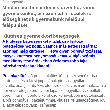
felvilágosítást.
Minden esetben érdemes orvoshoz vinni
gyermekünket, ám ezen túl mi szülők is
elősegíthetjük gyermekünk mielőbbi
felépülését
.
Kiütéses gyermekkori betegségek
A kiütéses betegségeket általában a fertőző
betegségekhez kötik. Számos más betegség járhat
azonban még kiütéssel, illetve olyan bőrelváltozással,
melyek kiütések benyomását keltik. A tájékozódás
megkönnyítése érdekében érdemes több fajta
bőrelváltozást áttekinteni.
Pelenkakiütés.
A pelenkakiütés főleg csecsemőkorban
fordul elő, és a kicsi popsijának pirosas, gyulladt
elváltozását jelenti. A vizelet, széklet savas maró hatására a
bőr védőrétege sérül, a bőr kipállik, begyullad. A kipállott
bőrön már mindenféle kórokozó könnyebben megtelepszik,
a bőr gombával, baktériummal, vírussal felülfertőződhet, így
a látott képet tovább "színesítik"