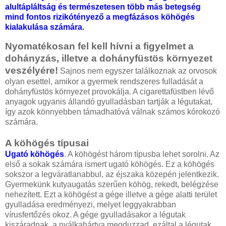
alultápláltság és természetesen több más betegség
mind fontos rizikótényező a megfázásos köhögés
kialakulása számára.
Nyomatékosan fel kell hívni a figyelmet a
dohányzás, illetve a dohányfüstös környezet
veszélyére!
Sajnos nem egyszer találkoznak az orvosok
olyan esettel, amikor a gyermek rendszeres fulladását a
dohányfüstös környezet provokálja. A cigarettafüstben lévő
anyagok ugyanis állandó gyulladásban tartják a légutakat,
így azok könnyebben támadhatóvá válnak számos kórokozó
számára.
A köhögés típusai
Ugató köhögés
. A köhögést három típusba lehet sorolni. Az
első a sokak számára ismert ugató köhögés. Ez a köhögés
sokszor a legváratlanabbul, az éjszaka közepén jelentkezik.
Gyermekünk kutyaugatás szerűen köhög, rekedt, belégzése
nehezített. Ezt a köhögést a gége illetve a gége alatti terület
gyulladása eredményezi, melyet leggyakrabban
vírusfertőzés okoz. A gége gyulladásakor a légutak
kiszáradnak, a nyálkahártya megduzzad, ezáltal a légutak