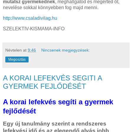
mutatsz gyermekednek
, meghallgatod és megérted őt,
nevelése sokkal könnyebben fog majd menni.
http://www.csaladivilag.hu
SZELEKTIV-KISMAMA-INFO
Névtelen
at
9:46
Nincsenek megjegyzések:
Megosztás
A KORAI LEFEKVÉS SEGITI A
GYERMEK FEJLŐDÉSÉT
A korai lefekvés segíti a gyermek
fejlődését
Egy új tanulmány szerint a rendszeres
lefekvési idő és az elegendő alvás jobb