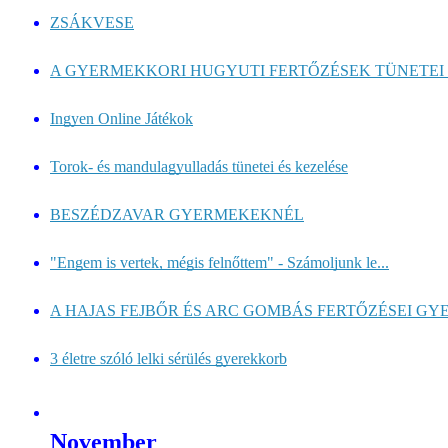
ZSÁKVESE
A GYERMEKKORI HUGYUTI FERTŐZÉSEK TÜNETEI É
Ingyen Online Játékok
Torok- és mandulagyulladás tünetei és kezelése
BESZÉDZAVAR GYERMEKEKNÉL
"Engem is vertek, mégis felnőttem" - Számoljunk le...
A HAJAS FEJBŐR ÉS ARC GOMBÁS FERTŐZÉSEI GY
3 életre szóló lelki sérülés gyerekkorb
November