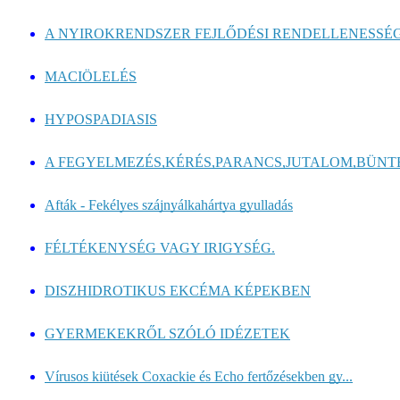
A NYIROKRENDSZER FEJLŐDÉSI RENDELLENESSÉGE
MACIÖLELÉS
HYPOSPADIASIS
A FEGYELMEZÉS,KÉRÉS,PARANCS,JUTALOM,BÜNT
Afták - Fekélyes szájnyálkahártya gyulladás
FÉLTÉKENYSÉG VAGY IRIGYSÉG.
DISZHIDROTIKUS EKCÉMA KÉPEKBEN
GYERMEKEKRŐL SZÓLÓ IDÉZETEK
Vírusos kiütések Coxackie és Echo fertőzésekben gy...