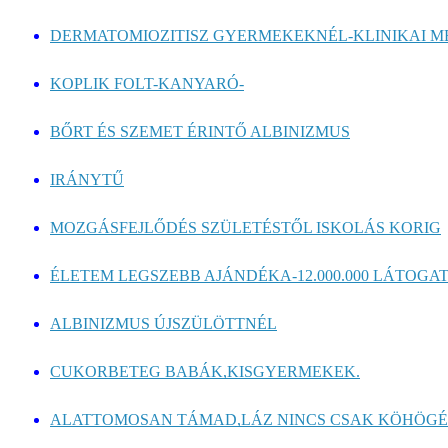
DERMATOMIOZITISZ GYERMEKEKNÉL-KLINIKAI MEG
KOPLIK FOLT-KANYARÓ-
BŐRT ÉS SZEMET ÉRINTŐ ALBINIZMUS
IRÁNYTŰ
MOZGÁSFEJLŐDÉS SZÜLETÉSTŐL ISKOLÁS KORIG
ÉLETEM LEGSZEBB AJÁNDÉKA-12.000.000 LÁTOGA
ALBINIZMUS ÚJSZÜLÖTTNÉL
CUKORBETEG BABÁK,KISGYERMEKEK.
ALATTOMOSAN TÁMAD,LÁZ NINCS CSAK KÖHÖGÉ