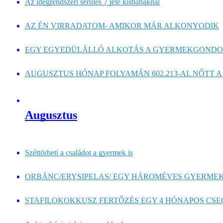
Az idegrendszeri sérülés 7 jele kisbabáknál
AZ ÉN VIRRADATOM- AMIKOR MÁR ALKONYODIK
EGY EGYEDÜLÁLLÓ ALKOTÁS A GYERMEKGONDOZÁ
AUGUSZTUS HÓNAP FOLYAMÁN 602.213-AL NŐTT A 
Augusztus
Széttörheti a családot a gyermek is
ORBÁNC/ERYSIPELAS/ EGY HÁROMÉVES GYERMEK
STAFILOKOKKUSZ FERTŐZÉS EGY 4 HÓNAPOS CSEC