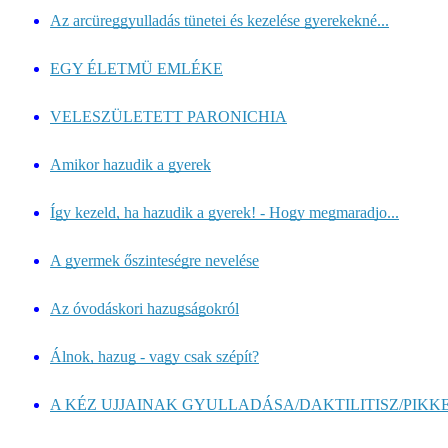
Az arcüreggyulladás tünetei és kezelése gyerekekné...
EGY ÉLETMÜ EMLÉKE
VELESZÜLETETT PARONICHIA
Amikor hazudik a gyerek
Így kezeld, ha hazudik a gyerek! - Hogy megmaradjo...
A gyermek őszinteségre nevelése
Az óvodáskori hazugságokról
Álnok, hazug - vagy csak szépít?
A KÉZ UJJAINAK GYULLADÁSA/DAKTILITISZ/PIKK