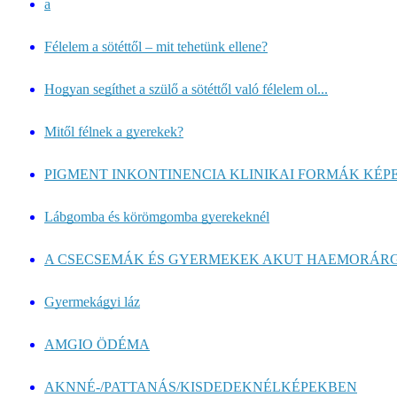
a
Félelem a sötéttől – mit tehetünk ellene?
Hogyan segíthet a szülő a sötéttől való félelem ol...
Mitől félnek a gyerekek?
PIGMENT INKONTINENCIA KLINIKAI FORMÁK KÉP
Lábgomba és körömgomba gyerekeknél
A CSECSEMÁK ÉS GYERMEKEK AKUT HAEMORÁRGI
Gyermekágyi láz
AMGIO ÖDÉMA
AKNNÉ-/PATTANÁS/KISDEDEKNÉLKÉPEKBEN