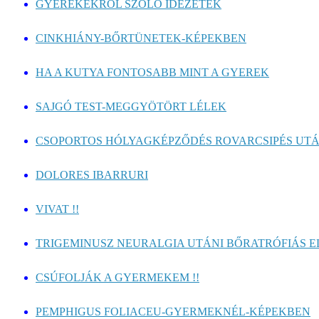
GYEREKEKRŐL SZÓLÓ IDÉZETEK
CINKHIÁNY-BŐRTÜNETEK-KÉPEKBEN
HA A KUTYA FONTOSABB MINT A GYEREK
SAJGÓ TEST-MEGGYÖTÖRT LÉLEK
CSOPORTOS HÓLYAGKÉPZŐDÉS ROVARCSIPÉS UT
DOLORES IBARRURI
VIVAT !!
TRIGEMINUSZ NEURALGIA UTÁNI BŐRATRÓFIÁS EL
CSÚFOLJÁK A GYERMEKEM !!
PEMPHIGUS FOLIACEU-GYERMEKNÉL-KÉPEKBEN