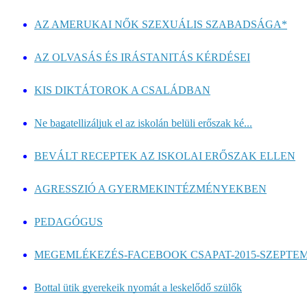
AZ AMERUKAI NŐK SZEXUÁLIS SZABADSÁGA*
AZ OLVASÁS ÉS IRÁSTANITÁS KÉRDÉSEI
KIS DIKTÁTOROK A CSALÁDBAN
Ne bagatellizáljuk el az iskolán belüli erőszak ké...
BEVÁLT RECEPTEK AZ ISKOLAI ERŐSZAK ELLEN
AGRESSZIÓ A GYERMEKINTÉZMÉNYEKBEN
PEDAGÓGUS
MEGEMLÉKEZÉS-FACEBOOK CSAPAT-2015-SZEPTEM
Bottal ütik gyerekeik nyomát a leskelődő szülők