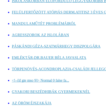
ISKOLÁSKORBAN ELŐFORDULÓ LEGGYAKORIBB 
FELÜLFERTŐZÖTT ATÓPIÁS DERM,ATITISZ 3 ÉVES 
MANDULAMŰTÉT PROBLÉMÁIRÓL
AGRESSZOROK AZ ISLOLÁBAN
PÁSKÁNDI GÉZA-SZATMÁRHEGY DISZPOLGÁRA
EMLÉKTÁR-DR.BAUER BÉLA JAVASLATA
TÖRPENÖVÉS-ACONDROPLAZIA-CSALÁDI JELLEG
<!--[if gte mso 9]> Normal 0 false fa...
GYAKORI BESZÉDHIBÁK GYERMEKEKNÉL
AZ ÖRÖM ÉJSZAKÁJA