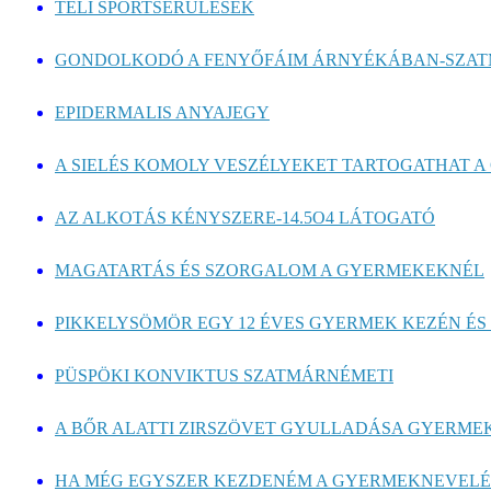
TÉLI SPORTSÉRÜLÉSEK
GONDOLKODÓ A FENYŐFÁIM ÁRNYÉKÁBAN-SZA
EPIDERMALIS ANYAJEGY
A SIELÉS KOMOLY VESZÉLYEKET TARTOGATHAT A 
AZ ALKOTÁS KÉNYSZERE-14.5O4 LÁTOGATÓ
MAGATARTÁS ÉS SZORGALOM A GYERMEKEKNÉL
PIKKELYSÖMÖR EGY 12 ÉVES GYERMEK KEZÉN ÉS
PÜSPÖKI KONVIKTUS SZATMÁRNÉMETI
A BŐR ALATTI ZIRSZÖVET GYULLADÁSA GYERMEKE
HA MÉG EGYSZER KEZDENÉM A GYERMEKNEVELÉ