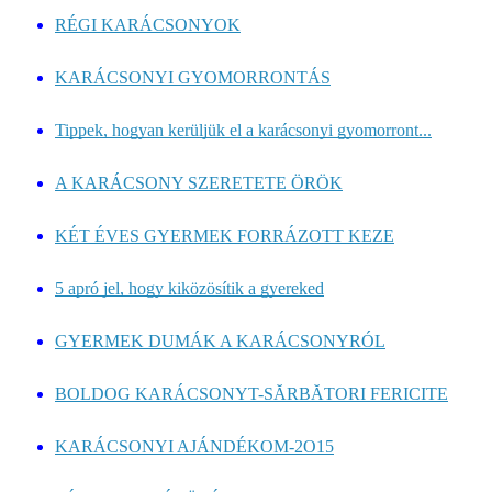
RÉGI KARÁCSONYOK
KARÁCSONYI GYOMORRONTÁS
Tippek, hogyan kerüljük el a karácsonyi gyomorront...
A KARÁCSONY SZERETETE ÖRÖK
KÉT ÉVES GYERMEK FORRÁZOTT KEZE
5 apró jel, hogy kiközösítik a gyereked
GYERMEK DUMÁK A KARÁCSONYRÓL
BOLDOG KARÁCSONYT-SĂRBĂTORI FERICITE
KARÁCSONYI AJÁNDÉKOM-2O15