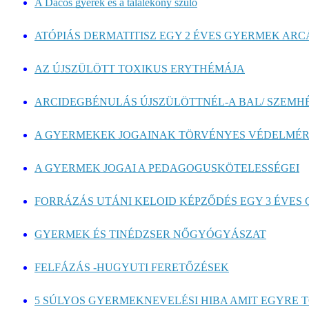
A Dacos gyerek és a találékony szülő
ATÓPIÁS DERMATITISZ EGY 2 ÉVES GYERMEK AR
AZ ÚJSZÜLÖTT TOXIKUS ERYTHÉMÁJA
ARCIDEGBÉNULÁS ÚJSZÜLÖTTNÉL-A BAL/ SZEMHÉJ
A GYERMEKEK JOGAINAK TÖRVÉNYES VÉDELMÉ
A GYERMEK JOGAI A PEDAGOGUSKÖTELESSÉGEI
FORRÁZÁS UTÁNI KELOID KÉPZŐDÉS EGY 3 ÉVES 
GYERMEK ÉS TINÉDZSER NŐGYÓGYÁSZAT
FELFÁZÁS -HUGYUTI FERETŐZÉSEK
5 SÚLYOS GYERMEKNEVELÉSI HIBA AMIT EGYRE TÖ