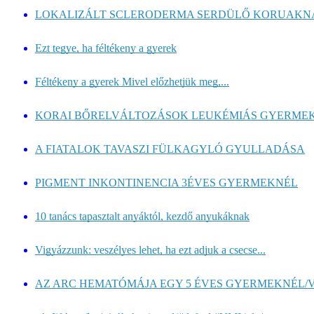
LOKALIZÁLT SCLERODERMA SERDÜLŐ KORUAKN
Ezt tegye, ha féltékeny a gyerek
Féltékeny a gyerek Mivel előzhetjük meg,...
KORAI BŐRELVÁLTOZÁSOK LEUKÉMIÁS GYERME
A FIATALOK TAVASZI FÜLKAGYLÓ GYULLADÁSA
PIGMENT INKONTINENCIA 3ÉVES GYERMEKNÉL
10 tanács tapasztalt anyáktól, kezdő anyukáknak
Vigyázzunk: veszélyes lehet, ha ezt adjuk a csecse...
AZ ARC HEMATÓMÁJA EGY 5 ÉVES GYERMEKNÉL/V