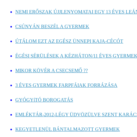
NEMI ERŐSZAK ÚJJLENYOMATAI EGY 13 ÉVES LE
CSÚNYÁN BESZÉL A GYERMEK
ÚTÁLOM EZT AZ EGÉSZ ÜNNEPI KAJA-CÉCÓT
ÉGÉSI SÉRÜLÉSEK A KÉZHÁTON/11 ÉVES GYERMEK
MIKOR KÖVÉR A CSECSEMŐ ??
3 ÉVES GYERMEK FARPFÁIAK FORRÁZÁSA
GYÓGYíTÓ BOROGATÁS
EMLÉKTÁR-2012-LÉGY ÜDVÖZÜLVE SZENT KARÁ
KEGYETLENÜL BÁNTALMAZOTT GYERMEK