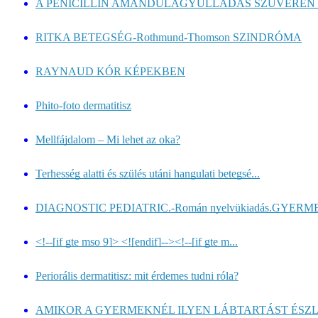
A PENICILLIN AMANDULAGYULLADÁS SZUVERÉN 
RITKA BETEGSÉG-Rothmund-Thomson SZINDRÓMA
RAYNAUD KÓR KÉPEKBEN
Phito-foto dermatitisz
Mellfájdalom – Mi lehet az oka?
Terhesség alatti és szülés utáni hangulati betegsé...
DIAGNOSTIC PEDIATRIC.-Román nyelvükiadás.GYERME
<!--[if gte mso 9]> <![endif]--><!--[if gte m...
Periorális dermatitisz: mit érdemes tudni róla?
AMIKOR A GYERMEKNÉL ILYEN LÁBTARTÁST ÉSZL