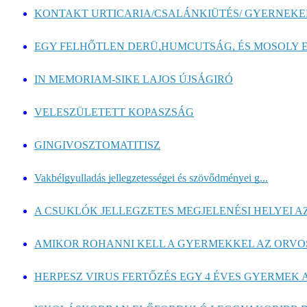
KONTAKT URTICARIA/CSALÁNKIÜTÉS/ GYERNEKEK
EGY FELHŐTLEN DERÜ,HUMCUTSÁG, ÉS MOSOLY E
IN MEMORIAM-SIKE LAJOS ÚJSÁGIRÓ
VELESZÜLETETT KOPASZSÁG
GINGIVOSZTOMATITISZ
Vakbélgyulladás jellegzetességei és szövődményei g...
A CSUKLÓK JELLEGZETES MEGJELENÉSI HELYEI AZ
AMIKOR ROHANNI KELL A GYERMEKKEL AZ ORV
HERPESZ VIRUS FERTŐZÉS EGY 4 ÉVES GYERMEK