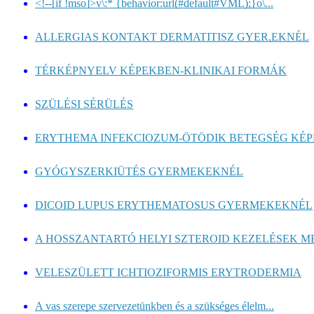
<!--[if !mso]>v\:* {behavior:url(#default#VML);}o\...
ALLERGIAS KONTAKT DERMATITISZ GYER,EKNÉL
TÉRKÉPNYELV KÉPEKBEN-KLINIKAI FORMÁK
SZÜLÉSI SÉRÜLÉS
ERYTHEMA INFEKCIOZUM-ÖTÖDIK BETEGSÉG KÉ
GYÓGYSZERKIÜTÉS GYERMEKEKNÉL
DICOID LUPUS ERYTHEMATOSUS GYERMEKEKNÉL
A HOSSZANTARTÓ HELYI SZTEROID KEZELÉSEK ME
VELESZÜLETT ICHTIOZIFORMIS ERYTRODERMIA
A vas szerepe szervezetünkben és a szükséges élelm...