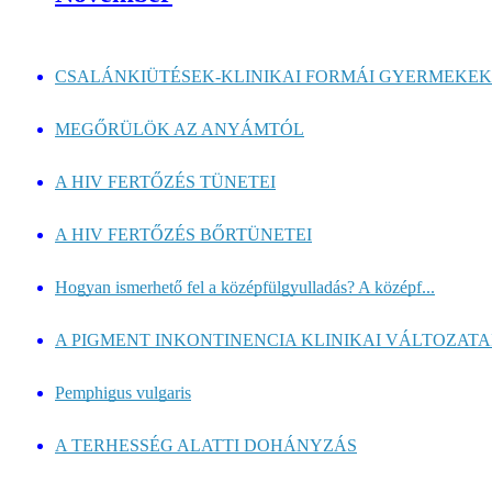
CSALÁNKIÜTÉSEK-KLINIKAI FORMÁI GYERMEKEKN
MEGŐRÜLÖK AZ ANYÁMTÓL
A HIV FERTŐZÉS TÜNETEI
A HIV FERTŐZÉS BŐRTÜNETEI
Hogyan ismerhető fel a középfülgyulladás? A középf...
A PIGMENT INKONTINENCIA KLINIKAI VÁLTOZATAI
Pemphigus vulgaris
A TERHESSÉG ALATTI DOHÁNYZÁS