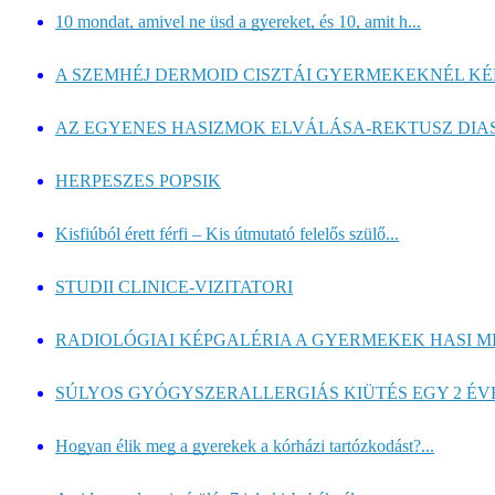
10 mondat, amivel ne üsd a gyereket, és 10, amit h...
A SZEMHÉJ DERMOID CISZTÁI GYERMEKEKNÉL K
AZ EGYENES HASIZMOK ELVÁLÁSA-REKTUSZ DIA
HERPESZES POPSIK
Kisfiúból érett férfi – Kis útmutató felelős szülő...
STUDII CLINICE-VIZITATORI
RADIOLÓGIAI KÉPGALÉRIA A GYERMEKEK HASI M
SÚLYOS GYÓGYSZERALLERGIÁS KIÜTÉS EGY 2 ÉVE
Hogyan élik meg a gyerekek a kórházi tartózkodást?...