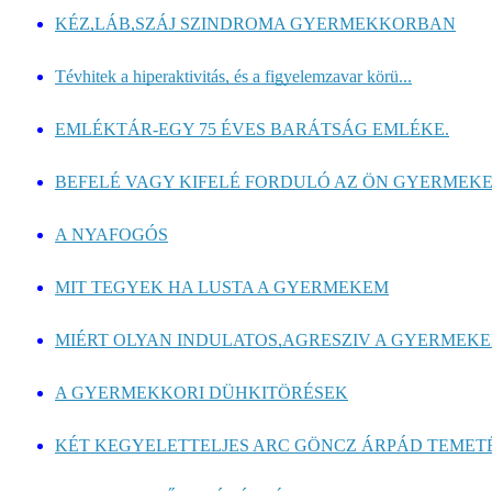
KÉZ,LÁB,SZÁJ SZINDROMA GYERMEKKORBAN
Tévhitek a hiperaktivitás, és a figyelemzavar körü...
EMLÉKTÁR-EGY 75 ÉVES BARÁTSÁG EMLÉKE.
BEFELÉ VAGY KIFELÉ FORDULÓ AZ ÖN GYERMEK
A NYAFOGÓS
MIT TEGYEK HA LUSTA A GYERMEKEM
MIÉRT OLYAN INDULATOS,AGRESZIV A GYERMEK
A GYERMEKKORI DÜHKITÖRÉSEK
KÉT KEGYELETTELJES ARC GÖNCZ ÁRPÁD TEMET