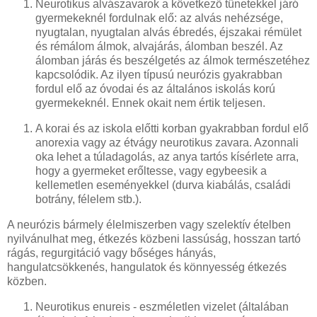
Neurotikus alvászavarok a következő tünetekkel járó
gyermekeknél fordulnak elő: az alvás nehézsége,
nyugtalan, nyugtalan alvás ébredés, éjszakai rémület
és rémálom álmok, alvajárás, álomban beszél. Az
álomban járás és beszélgetés az álmok természetéhez
kapcsolódik. Az ilyen típusú neurózis gyakrabban
fordul elő az óvodai és az általános iskolás korú
gyermekeknél. Ennek okait nem értik teljesen.
A korai és az iskola előtti korban gyakrabban fordul elő
anorexia vagy az étvágy neurotikus zavara. Azonnali
oka lehet a túladagolás, az anya tartós kísérlete arra,
hogy a gyermeket erőltesse, vagy egybeesik a
kellemetlen eseményekkel (durva kiabálás, családi
botrány, félelem stb.).
A neurózis bármely élelmiszerben vagy szelektív ételben
nyilvánulhat meg, étkezés közbeni lassúság, hosszan tartó
rágás, regurgitáció vagy bőséges hányás,
hangulatcsökkenés, hangulatok és könnyesség étkezés
közben.
Neurotikus enureis - eszméletlen vizelet (általában