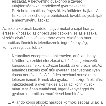
éjszaka). A bedwetting gyakoribb a zavaró
tulajdonságokkal rendelkező gyermekeknél.
Pszichotraumatikus tényezők és örökletes hajlam. A
fizikai és pszichológiai büntetések tovább súlyosbítják
a megnyilvánulásokat.
Az iskola korának kezdetén a gyermeket a saját hiánya
érzései kínozzák, az önbecsülés csökken, és az éjszakai
vizelés elvárása alvászavarhoz vezet. Általában más
neurotikus tünetek is jelentkeznek: ingerlékenység,
könnyesség, tics, fóbiák.
Neurotikus encopresis - önkéntelen, anélkül, hogy
kiürülne, a széklet eloszlását (a bél és a gerincvelő
károsodása nélkül). 10-szer kisebb az enurézisnél. Az
általános iskolás korú fiúk gyakran szenvednek ilyen
típusú neurózisból. A fejlődés mechanizmusa nem
teljesen ismert. Ennek oka gyakran túl szigorú oktatási
intézkedések a gyermek és a családi konfliktusok
miatt. Általában tearitással, ingerlékenységgel és
gyakran neurotikus enurézissel kombinálva.
Állandó kóros akciók: harapós körmök, szopás ujjak, a