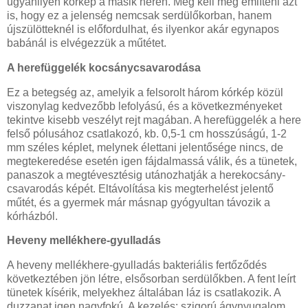
ugyanilyen kórkép a másik herén. Meg kell még említeni azt
is, hogy ez a jelenség nemcsak serdülőkorban, hanem
újszülötteknél is előfordulhat, és ilyenkor akár egynapos
babánál is elvégezzük a műtétet.
A herefüggelék kocsánycsavarodása
Ez a betegség az, amelyik a felsorolt három kórkép közül
viszonylag kedvezőbb lefolyású, és a következményeket
tekintve kisebb veszélyt rejt magában. A herefüggelék a here
felső pólusához csatlakozó, kb. 0,5-1 cm hosszúságú, 1-2
mm széles képlet, melynek élettani jelentősége nincs, de
megtekeredése esetén igen fájdalmassá válik, és a tünetek,
panaszok a megtévesztésig utánozhatják a herekocsány-
csavarodás képét. Eltávolítása kis megterhelést jelentő
műtét, és a gyermek már másnap gyógyultan távozik a
kórházból.
Heveny mellékhere-gyulladás
A heveny mellékhere-gyulladás bakteriális fertőződés
következtében jön létre, elsősorban serdülőkben. A fent leírt
tünetek kísérik, melyekhez általában láz is csatlakozik. A
duzzanat igen nagyfokú. A kezelés: szigorú ágynyugalom,