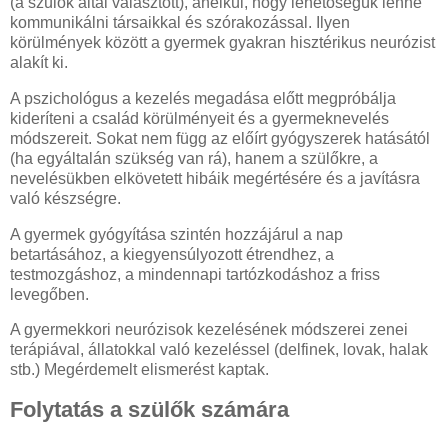
(a szülők által választott), anélkül, hogy lehetőségük lenne
kommunikálni társaikkal és szórakozással. Ilyen
körülmények között a gyermek gyakran hisztérikus neurózist
alakít ki.
A pszichológus a kezelés megadása előtt megpróbálja
kideríteni a család körülményeit és a gyermeknevelés
módszereit. Sokat nem függ az előírt gyógyszerek hatásától
(ha egyáltalán szükség van rá), hanem a szülőkre, a
nevelésükben elkövetett hibáik megértésére és a javításra
való készségre.
A gyermek gyógyítása szintén hozzájárul a nap
betartásához, a kiegyensúlyozott étrendhez, a
testmozgáshoz, a mindennapi tartózkodáshoz a friss
levegőben.
A gyermekkori neurózisok kezelésének módszerei zenei
terápiával, állatokkal való kezeléssel (delfinek, lovak, halak
stb.) Megérdemelt elismerést kaptak.
Folytatás a szülők számára