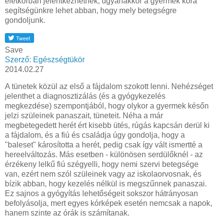
életkorban jelentkezhetnek, ugyanakkor a gyermek kora
segítségünkre lehet abban, hogy mely betegségre
gondoljunk.
Save
Szerző: Egészségtükör
2014.02.27
A tünetek közül az első a fájdalom szokott lenni. Nehézséget
jelenthet a diagnosztizálás (és a gyógykezelés
megkezdése) szempontjából, hogy olykor a gyermek későn
jelzi szüleinek panaszait, tüneteit. Néha a már
megbetegedett herét ért kisebb ütés, rúgás kapcsán derül ki
a fájdalom, és a fiú és családja úgy gondolja, hogy a
"baleset" károsította a herét, pedig csak így vált ismertté a
hereelváltozás. Más esetben - különösen serdülőknél - az
érzékeny lelkű fiú szégyelli, hogy nemi szervi betegsége
van, ezért nem szól szüleinek vagy az iskolaorvosnak, és
bízik abban, hogy kezelés nélkül is megszűnnek panaszai.
Ez sajnos a gyógyítás lehetőségeit sokszor hátrányosan
befolyásolja, mert egyes kórképek esetén nemcsak a napok,
hanem szinte az órák is számítanak.