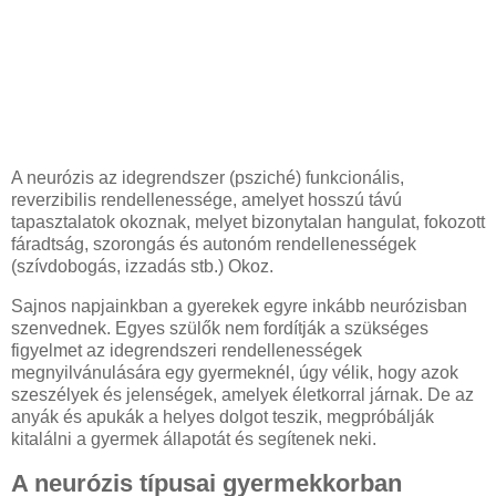
A neurózis az idegrendszer (psziché) funkcionális,
reverzibilis rendellenessége, amelyet hosszú távú
tapasztalatok okoznak, melyet bizonytalan hangulat, fokozott
fáradtság, szorongás és autonóm rendellenességek
(szívdobogás, izzadás stb.) Okoz.
Sajnos napjainkban a gyerekek egyre inkább neurózisban
szenvednek. Egyes szülők nem fordítják a szükséges
figyelmet az idegrendszeri rendellenességek
megnyilvánulására egy gyermeknél, úgy vélik, hogy azok
szeszélyek és jelenségek, amelyek életkorral járnak. De az
anyák és apukák a helyes dolgot teszik, megpróbálják
kitalálni a gyermek állapotát és segítenek neki.
A neurózis típusai gyermekkorban