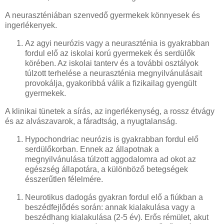
A neuraszténiában szenvedő gyermekek könnyesek és
ingerlékenyek.
Az agyi neurózis vagy a neuraszténia is gyakrabban
fordul elő az iskolai korú gyermekek és serdülők
körében. Az iskolai tanterv és a további osztályok
túlzott terhelése a neuraszténia megnyilvánulásait
provokálja, gyakoribbá válik a fizikailag gyengült
gyermekek.
A klinikai tünetek a sírás, az ingerlékenység, a rossz étvágy
és az alvászavarok, a fáradtság, a nyugtalanság.
Hypochondriac neurózis is gyakrabban fordul elő
serdülőkorban. Ennek az állapotnak a
megnyilvánulása túlzott aggodalomra ad okot az
egészség állapotára, a különböző betegségek
ésszerűtlen félelmére.
Neurotikus dadogás gyakran fordul elő a fiúkban a
beszédfejlődés során: annak kialakulása vagy a
beszédhang kialakulása (2-5 év). Erős rémület, akut