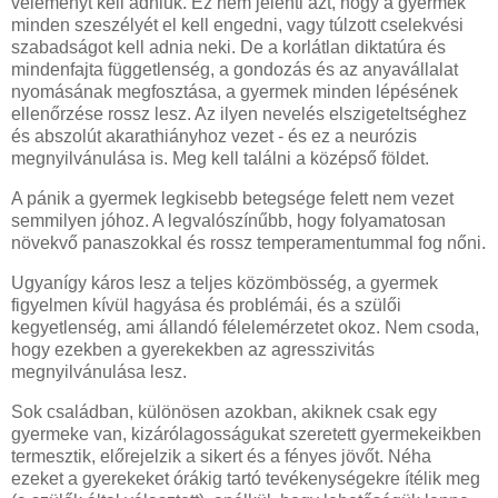
véleményt kell adniuk. Ez nem jelenti azt, hogy a gyermek
minden szeszélyét el kell engedni, vagy túlzott cselekvési
szabadságot kell adnia neki. De a korlátlan diktatúra és
mindenfajta függetlenség, a gondozás és az anyavállalat
nyomásának megfosztása, a gyermek minden lépésének
ellenőrzése rossz lesz. Az ilyen nevelés elszigeteltséghez
és abszolút akarathiányhoz vezet - és ez a neurózis
megnyilvánulása is. Meg kell találni a középső földet.
A pánik a gyermek legkisebb betegsége felett nem vezet
semmilyen jóhoz. A legvalószínűbb, hogy folyamatosan
növekvő panaszokkal és rossz temperamentummal fog nőni.
Ugyanígy káros lesz a teljes közömbösség, a gyermek
figyelmen kívül hagyása és problémái, és a szülői
kegyetlenség, ami állandó félelemérzetet okoz. Nem csoda,
hogy ezekben a gyerekekben az agresszivitás
megnyilvánulása lesz.
Sok családban, különösen azokban, akiknek csak egy
gyermeke van, kizárólagosságukat szeretett gyermekeikben
termesztik, előrejelzik a sikert és a fényes jövőt. Néha
ezeket a gyerekeket órákig tartó tevékenységekre ítélik meg