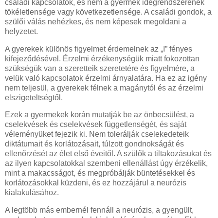
családi kapcsolatok, és nem a gyermek idegrendszerének
tökéletlensége vagy következetlensége. A családi gondok, a
szülői válás nehézkes, és nem képesek megoldani a
helyzetet.
A gyerekek különös figyelmet érdemelnek az „I” fényes
kifejeződésével. Érzelmi érzékenységük miatt fokozottan
szükségük van a szeretteik szeretetére és figyelmére, a
velük való kapcsolatok érzelmi árnyalatára. Ha ez az igény
nem teljesül, a gyerekek félnek a magánytól és az érzelmi
elszigeteltségtől.
Ezek a gyermekek korán mutatják be az önbecsülést, a
cselekvések és cselekvések függetlenségét, és saját
véleményüket fejezik ki. Nem tolerálják cselekedeteik
diktátumait és korlátozásait, túlzott gondnokságát és
ellenőrzését az élet első éveitől. A szülők a tiltakozásukat és
az ilyen kapcsolatokkal szembeni ellenállást úgy érzékelik,
mint a makacsságot, és megpróbálják büntetésekkel és
korlátozásokkal küzdeni, és ez hozzájárul a neurózis
kialakulásához.
A legtöbb más embernél fennáll a neurózis, a gyengült,