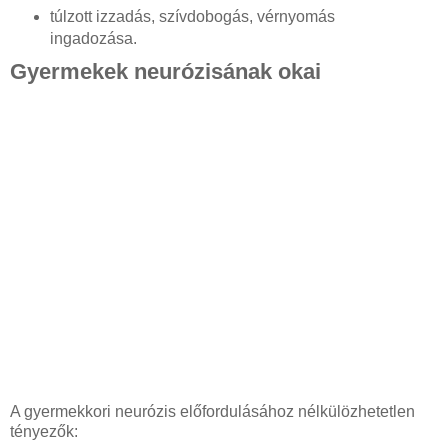
túlzott izzadás, szívdobogás, vérnyomás
ingadozása.
Gyermekek neurózisának okai
A gyermekkori neurózis előfordulásához nélkülözhetetlen
tényezők: