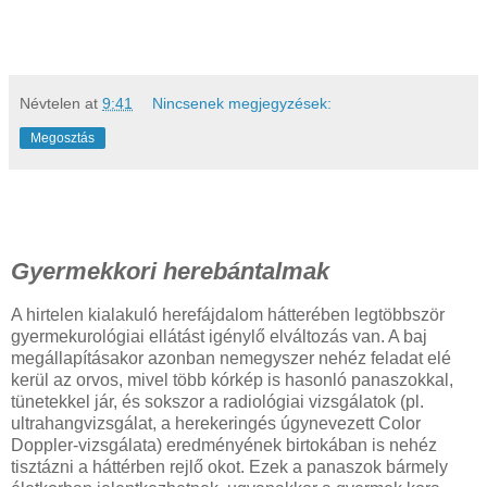
Névtelen
at
9:41
Nincsenek megjegyzések:
Megosztás
Gyermekkori herebántalmak
A hirtelen kialakuló herefájdalom hátterében legtöbbször
gyermekurológiai ellátást igénylő elváltozás van. A baj
megállapításakor azonban nemegyszer nehéz feladat elé
kerül az orvos, mivel több kórkép is hasonló panaszokkal,
tünetekkel jár, és sokszor a radiológiai vizsgálatok (pl.
ultrahangvizsgálat, a herekeringés úgynevezett Color
Doppler-vizsgálata) eredményének birtokában is nehéz
tisztázni a háttérben rejlő okot. Ezek a panaszok bármely