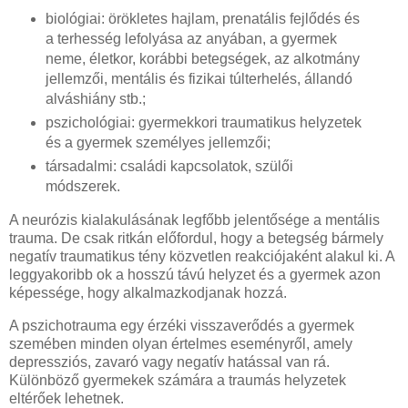
biológiai: örökletes hajlam, prenatális fejlődés és
a terhesség lefolyása az anyában, a gyermek
neme, életkor, korábbi betegségek, az alkotmány
jellemzői, mentális és fizikai túlterhelés, állandó
alváshiány stb.;
pszichológiai: gyermekkori traumatikus helyzetek
és a gyermek személyes jellemzői;
társadalmi: családi kapcsolatok, szülői
módszerek.
A neurózis kialakulásának legfőbb jelentősége a mentális
trauma. De csak ritkán előfordul, hogy a betegség bármely
negatív traumatikus tény közvetlen reakciójaként alakul ki. A
leggyakoribb ok a hosszú távú helyzet és a gyermek azon
képessége, hogy alkalmazkodjanak hozzá.
A pszichotrauma egy érzéki visszaverődés a gyermek
szemében minden olyan értelmes eseményről, amely
depressziós, zavaró vagy negatív hatással van rá.
Különböző gyermekek számára a traumás helyzetek
eltérőek lehetnek.