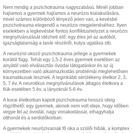
Nem mindig a pszichotrauma nagyszabású. Minél jobban
hajlamos a gyermek hajlamos a neurózis kialakulására,
mivel számos különböző tényező jelen van, a kevésbé
pszichotrauma elegendő a neurózis megjelenéséhez. Ilyen
esetekben a legkevésbé fontos konfliktushelyzet a neurózis
megnyilvánulását idézheti elő: egy éles jel az autóból,
igazságtalanság a tanár részéről, kutya ugatása stb.
A neurózist okozó pszichotrauma jellege a gyermekek
korától függ. Tehát egy 1,5-2 éves gyermek esetében az
anyától való elválasztás óvodai látogatáskor és az új
környezetben való alkalmazkodás problémái meglehetősen
traumatikusak lesznek. A leginkább sérülékeny életkor 2, 3,
5, 7 év. A neurotikus megnyilvánulások átlagos életkora a
fiúk esetében 5 év, a lányoknál 5-6 év.
A korai életkorban kapott pszichotrauma hosszú ideig
rögzíthető: egy gyermek, akinek nem volt ideje, hogy időben
vegye fel az óvodát, nagy vonakodással, elhagyhatja
otthonát és a serdülőkorban.
A gyermekek neurózisainak fő oka a szülői hibák, a komplex