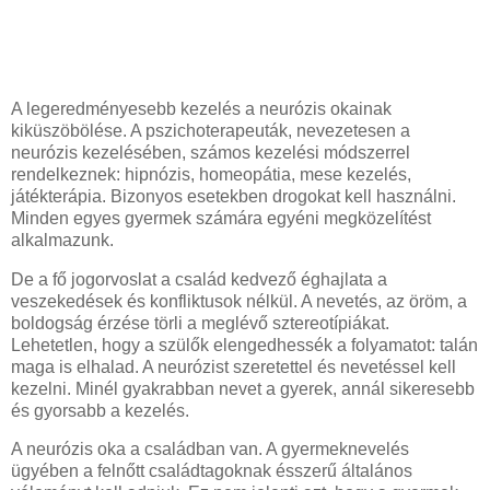
A legeredményesebb kezelés a neurózis okainak
kiküszöbölése. A pszichoterapeuták, nevezetesen a
neurózis kezelésében, számos kezelési módszerrel
rendelkeznek: hipnózis, homeopátia, mese kezelés,
játékterápia. Bizonyos esetekben drogokat kell használni.
Minden egyes gyermek számára egyéni megközelítést
alkalmazunk.
De a fő jogorvoslat a család kedvező éghajlata a
veszekedések és konfliktusok nélkül. A nevetés, az öröm, a
boldogság érzése törli a meglévő sztereotípiákat.
Lehetetlen, hogy a szülők elengedhessék a folyamatot: talán
maga is elhalad. A neurózist szeretettel és nevetéssel kell
kezelni. Minél gyakrabban nevet a gyerek, annál sikeresebb
és gyorsabb a kezelés.
A neurózis oka a családban van. A gyermeknevelés
ügyében a felnőtt családtagoknak ésszerű általános