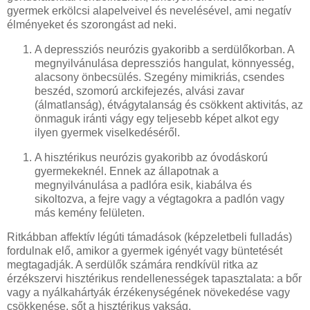
gyermek erkölcsi alapelveivel és nevelésével, ami negatív
élményeket és szorongást ad neki.
A depressziós neurózis gyakoribb a serdülőkorban. A
megnyilvánulása depressziós hangulat, könnyesség,
alacsony önbecsülés. Szegény mimikriás, csendes
beszéd, szomorú arckifejezés, alvási zavar
(álmatlanság), étvágytalanság és csökkent aktivitás, az
önmaguk iránti vágy egy teljesebb képet alkot egy
ilyen gyermek viselkedéséről.
A hisztérikus neurózis gyakoribb az óvodáskorú
gyermekeknél. Ennek az állapotnak a
megnyilvánulása a padlóra esik, kiabálva és
sikoltozva, a fejre vagy a végtagokra a padlón vagy
más kemény felületen.
Ritkábban affektív légúti támadások (képzeletbeli fulladás)
fordulnak elő, amikor a gyermek igényét vagy büntetését
megtagadják. A serdülők számára rendkívül ritka az
érzékszervi hisztérikus rendellenességek tapasztalata: a bőr
vagy a nyálkahártyák érzékenységének növekedése vagy
csökkenése, sőt a hisztérikus vakság.