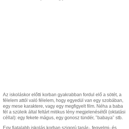
Az iskoláskor előtti korban gyakrabban fordul elő a sötét, a
félelem attól való félelem, hogy egyedül van egy szobában,
egy mese karaktere, vagy egy megfigyelt film. Néha a baba
fél a szüleik által feltárt mitikus lény megjelenésétől (oktatási
céllal): egy fekete mágus, egy gonosz tündér, "babaya" stb.
Egy fiatalabb iskolás korban szigorú tanár-, fegyelmi- és