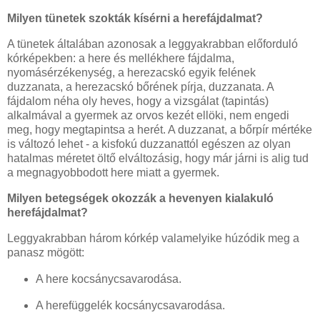
Milyen tünetek szokták kísérni a herefájdalmat?
A tünetek általában azonosak a leggyakrabban előforduló
kórképekben: a here és mellékhere fájdalma,
nyomásérzékenység, a herezacskó egyik felének
duzzanata, a herezacskó bőrének pírja, duzzanata. A
fájdalom néha oly heves, hogy a vizsgálat (tapintás)
alkalmával a gyermek az orvos kezét ellöki, nem engedi
meg, hogy megtapintsa a herét. A duzzanat, a bőrpír mértéke
is változó lehet - a kisfokú duzzanattól egészen az olyan
hatalmas méretet öltő elváltozásig, hogy már járni is alig tud
a megnagyobbodott here miatt a gyermek.
Milyen betegségek okozzák a hevenyen kialakuló
herefájdalmat?
Leggyakrabban három kórkép valamelyike húzódik meg a
panasz mögött:
A here kocsánycsavarodása.
A herefüggelék kocsánycsavarodása.