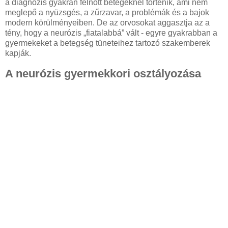
a diagnózis gyakran felnőtt betegeknél történik, ami nem
meglepő a nyüzsgés, a zűrzavar, a problémák és a bajok
modern körülményeiben. De az orvosokat aggasztja az a
tény, hogy a neurózis „fiatalabbá” vált - egyre gyakrabban a
gyermekeket a betegség tüneteihez tartozó szakemberek
kapják.
A neurózis gyermekkori osztályozása