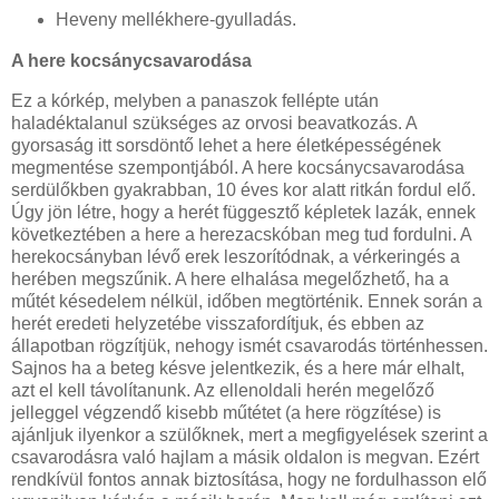
Heveny mellékhere-gyulladás.
A here kocsánycsavarodása
Ez a kórkép, melyben a panaszok fellépte után
haladéktalanul szükséges az orvosi beavatkozás. A
gyorsaság itt sorsdöntő lehet a here életképességének
megmentése szempontjából. A here kocsánycsavarodása
serdülőkben gyakrabban, 10 éves kor alatt ritkán fordul elő.
Úgy jön létre, hogy a herét függesztő képletek lazák, ennek
következtében a here a herezacskóban meg tud fordulni. A
herekocsányban lévő erek leszorítódnak, a vérkeringés a
herében megszűnik. A here elhalása megelőzhető, ha a
műtét késedelem nélkül, időben megtörténik. Ennek során a
herét eredeti helyzetébe visszafordítjuk, és ebben az
állapotban rögzítjük, nehogy ismét csavarodás történhessen.
Sajnos ha a beteg késve jelentkezik, és a here már elhalt,
azt el kell távolítanunk. Az ellenoldali herén megelőző
jelleggel végzendő kisebb műtétet (a here rögzítése) is
ajánljuk ilyenkor a szülőknek, mert a megfigyelések szerint a
csavarodásra való hajlam a másik oldalon is megvan. Ezért
rendkívül fontos annak biztosítása, hogy ne fordulhasson elő