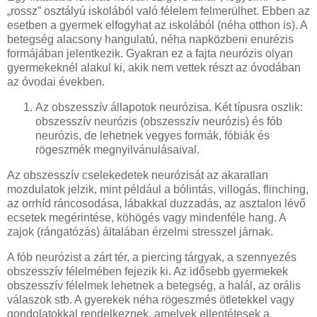
„rossz” osztályú iskolából való félelem felmerülhet. Ebben az
esetben a gyermek elfogyhat az iskolából (néha otthon is). A
betegség alacsony hangulatú, néha napközbeni enurézis
formájában jelentkezik. Gyakran ez a fajta neurózis olyan
gyermekeknél alakul ki, akik nem vettek részt az óvodában
az óvodai években.
Az obszesszív állapotok neurózisa. Két típusra oszlik:
obszesszív neurózis (obszesszív neurózis) és fób
neurózis, de lehetnek vegyes formák, fóbiák és
rögeszmék megnyilvánulásaival.
Az obszesszív cselekedetek neurózisát az akaratlan
mozdulatok jelzik, mint például a bólintás, villogás, flinching,
az orrhíd ráncosodása, lábakkal duzzadás, az asztalon lévő
ecsetek megérintése, köhögés vagy mindenféle hang. A
zajok (rángatózás) általában érzelmi stresszel járnak.
A fób neurózist a zárt tér, a piercing tárgyak, a szennyezés
obszesszív félelmében fejezik ki. Az idősebb gyermekek
obszesszív félelmek lehetnek a betegség, a halál, az orális
válaszok stb. A gyerekek néha rögeszmés ötletekkel vagy
gondolatokkal rendelkeznek, amelyek ellentétesek a