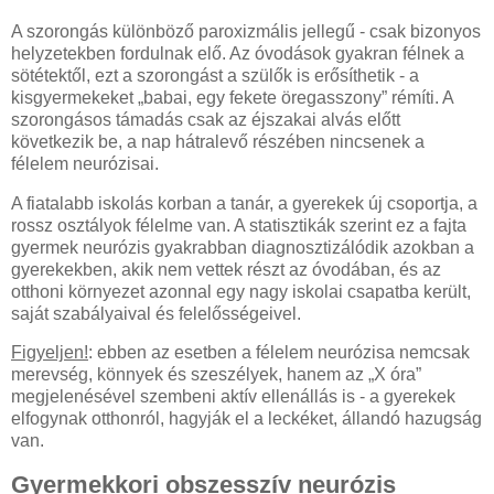
A szorongás különböző paroxizmális jellegű - csak bizonyos
helyzetekben fordulnak elő. Az óvodások gyakran félnek a
sötétektől, ezt a szorongást a szülők is erősíthetik - a
kisgyermekeket „babai, egy fekete öregasszony” rémíti. A
szorongásos támadás csak az éjszakai alvás előtt
következik be, a nap hátralevő részében nincsenek a
félelem neurózisai.
A fiatalabb iskolás korban a tanár, a gyerekek új csoportja, a
rossz osztályok félelme van. A statisztikák szerint ez a fajta
gyermek neurózis gyakrabban diagnosztizálódik azokban a
gyerekekben, akik nem vettek részt az óvodában, és az
otthoni környezet azonnal egy nagy iskolai csapatba került,
saját szabályaival és felelősségeivel.
Figyeljen!
: ebben az esetben a félelem neurózisa nemcsak
merevség, könnyek és szeszélyek, hanem az „X óra”
megjelenésével szembeni aktív ellenállás is - a gyerekek
elfogynak otthonról, hagyják el a leckéket, állandó hazugság
van.
Gyermekkori obszesszív neurózis