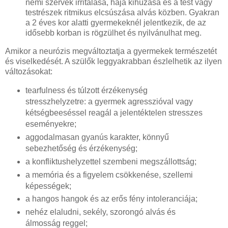
nemi szervek irritálása, haja kihúzása és a test vagy
testrészek ritmikus elcsúszása alvás közben. Gyakran
a 2 éves kor alatti gyermekeknél jelentkezik, de az
idősebb korban is rögzülhet és nyilvánulhat meg.
Amikor a neurózis megváltoztatja a gyermekek természetét
és viselkedését. A szülők leggyakrabban észlelhetik az ilyen
változásokat:
tearfulness és túlzott érzékenység
stresszhelyzetre: a gyermek agresszióval vagy
kétségbeeséssel reagál a jelentéktelen stresszes
eseményekre;
aggodalmasan gyanús karakter, könnyű
sebezhetőség és érzékenység;
a konfliktushelyzettel szembeni megszállottság;
a memória és a figyelem csökkenése, szellemi
képességek;
a hangos hangok és az erős fény intoleranciája;
nehéz elaludni, sekély, szorongó alvás és
álmosság reggel;