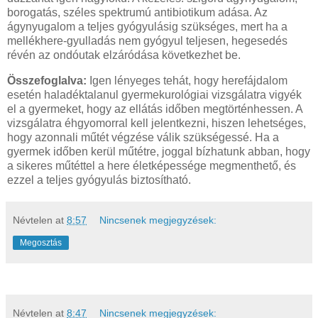
borogatás, széles spektrumú antibiotikum adása. Az
ágynyugalom a teljes gyógyulásig szükséges, mert ha a
mellékhere-gyulladás nem gyógyul teljesen, hegesedés
révén az ondóutak elzáródása következhet be.
Összefoglalva:
Igen lényeges tehát, hogy herefájdalom
esetén haladéktalanul gyermekurológiai vizsgálatra vigyék
el a gyermeket, hogy az ellátás időben megtörténhessen. A
vizsgálatra éhgyomorral kell jelentkezni, hiszen lehetséges,
hogy azonnali műtét végzése válik szükségessé. Ha a
gyermek időben kerül műtétre, joggal bízhatunk abban, hogy
a sikeres műtéttel a here életképessége megmenthető, és
ezzel a teljes gyógyulás biztosítható.
Névtelen
at
8:57
Nincsenek megjegyzések:
Megosztás
Névtelen
at
8:47
Nincsenek megjegyzések: