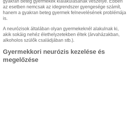
gyakran beteg gyermekek kialakulásának veszélye. Ebben
az esetben nemcsak az idegrendszer gyengesége számít,
hanem a gyakran beteg gyermek felnevelésének problémája
is.
A neurózisok általában olyan gyermekeknél alakulnak ki,
akik sokáig nehéz élethelyzetekben éltek (árvaházakban,
alkoholos szülők családjában stb.).
Gyermekkori neurózis kezelése és
megelőzése