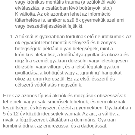
vagy krónikus mentális trauma (a szülőktől való
elválasztás, a családban lévő botrányok, stb.)
Kiváltotta. Az ok azonban lehet az információ
túlterhelése is, amikor a szülők gyermekük szellemi
vagy beszédfejlesztését fejtik ki.
A fiúknál is gyakrabban fordulnak elő neurotikumok. Az
ok egyaránt lehet mentális tényező és bizonyos
betegségek: például olyan betegségek, mint a
krónikus blefaritisz, a kötőhártya-gyulladás okozza és
rögzíti a szemét gyakran dörzsölni vagy feleslegesen
dörzsölni vagy villogni, és a felső légutak gyakori
gyulladása a köhögést vagy a „grunting” hangokat
okoz az orron keresztül. Ez az első, ésszerű és
célszerű védőhatás megszűnik.
Ezek az azonos típusú akciók és mozgások obszesszívak
lehetnek, vagy csak ismerősek lehetnek, és nem okoznak
feszültséget és kényszert érzést a gyermekben. Gyakrabban
5 és 12 év közötti idegsejtek vannak. Az arc, a vállöv, a
nyak, a légzőszervek általában a domináns. Gyakran
kombinálódnak az enurezussal és a dadogással.