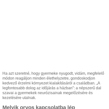
Ha azt szeretné, hogy gyermeke nyugodt, vidám, megfelelő
módon reagáljon minden élethelyzetre, gondoskodjon
kedvező érzelmi környezet kialakításáról a családban. „A
legfontosabb dolog az időjárás a házban”: a népszerű dal
szavai a gyermekek neurózisainak megelőzésére és
kezelésére utalnak.
Melyik orvos kapcsolatba lép