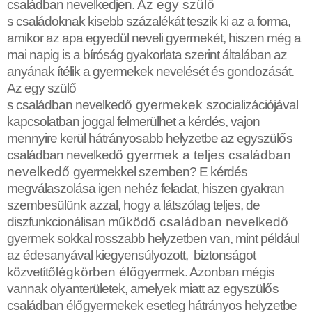
családban nevelkedjen.
Az egy szül
ő
s családoknak kisebb százalékát teszik ki az a forma,
amikor az apa egyedül neveli gyermekét, hiszen még a
mai napig is a bíróság gyakorlata szerint általában az
anyának ítélik a gyermekek nevelését és gondozását.
Az egy szül
ő
s családban nevelked
ő
gyermekek
szocializációjával
kapcsolatban joggal felmerülhet a kérdés, vajon
mennyire kerül hátrányosabb helyzetbe az egyszül
ő
s
családban nevelked
ő
gyermek a teljes családban
nevelked
ő
gyermekkel szemben? E kérdés
megválaszolása igen nehéz feladat, hiszen gyakran
szembesülünk azzal, hogy a látszólag teljes, de
diszfunkcionálisan m
ű
köd
ő
családban nevelked
ő
gyermek sokkal rosszabb helyzetben van, mint például
az édesanyával kiegyensúlyozott, biztonságot
közvetít
ő
légkörben él
ő
gyermek. Azonban mégis
vannak olyanterületek, amelyek miatt az egyszül
ő
s
családban él
ő
gyermekek esetleg hátrányos helyzetbe