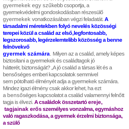
gyermekek egy sz
ű
kebb csoportja, a
gyermekvédelmi gondoskodásban részesül
ő
gyermekek
vonatkozásában végzi feladatát.
A
társadalmi méretekben folyó nevelés közösségi
terepei közül a család az els
ő
,
legfontosabb,
legszorosabb, legérzelemtelibb közösség a benne
felnövekv
ő
gyermek számára
.
Milyen az a család, amely képes
biztosítani a gyermekek és családtagok jó
hátterét, biztonságát? „A jó család a társas lét és a
bens
ő
séges emberi kapcsolatok semmivel
sem pótolható élményét adja a gyermekek számára.
Mindez igazi élmény csak akkor lehet, ha ezt
a
bens
ő
séges kapcsolatot a család valamennyi feln
ő
tt
tagja is élvezi.
A családok összetartó
ereje,
tagjainak er
ő
s személyes vonzalma, egymáshoz
való ragaszkodása, a gyermek érzelmi biztonsága,
a szül
ő