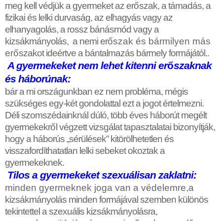
meg kell védjük a gyermeket az er
ő
szak, a támadás, a
fizikai és lelki durvaság, az elhagyás vagy az
elhanyagolás, a rossz bánásmód vagy a
kizsákmányolás, a nemi er
ő
szak és bármilyen más
er
ő
szakot ideértve a bántalmazás bármely formájától.
.
A gyermekeket nem lehet kitenni er
ő
szaknak
és háborúnak:
bár a mi országunkban ez nem probléma, mégis
szükséges egy-két gondolattal ezt a jogot értelmezni.
Déli szomszédainknál dúló, több éves háborút megélt
gyermekekr
ő
l végzett vizsgálat tapasztalatai bizonyítják,
hogy a háborús „sérülések” kitörölhetetlen és
visszafordíthatatlan lelki sebeket okoztak a
gyermekeknek.
Tilos a gyermekeket szexuálisan zaklatni:
minden gyermeknek joga van a védelemre,
a
kizsákmányolás minden formájával szemben különös
tekintettel a szexuális kizsákmányolásra,