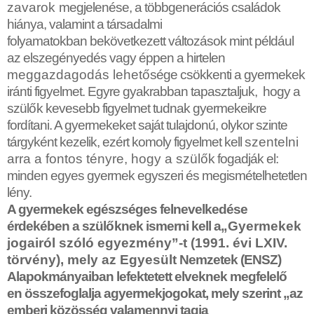
zavarok
megjelenése, a többgenerációs családok
hiánya, valamint a társadalmi
folyamatokban bekövetkezett változások mint például
az elszegényedés vagy éppen a hirtelen
meggazdagodás lehet
ő
sége csökkenti a gyermekek
iránti figyelmet. Egyre gyakrabban tapasztaljuk, hogy a
szül
ő
k kevesebb figyelmet tudnak gyermekeikre
fordítani. A gyermekeket saját tulajdonú, olykor szinte
tárgyként kezelik, ezért komoly figyelmet kell
szentelni
arra a fontos tényre, hogy a szül
ő
k fogadják el:
minden egyes gyermek egyszeri és megismételhetetlen
lény.
A gyermekek egészséges felnevelkedése
érdekében a szül
ő
knek ismerni kell a
„Gyermekek
jogairól szóló egyezmény”-t (1991. évi LXIV.
törvény), mely az Egyesült
Nemzetek (ENSZ)
Alapokmányaiban lefektetett elveknek megfelel
ő
en összefoglalja agyermekjogokat, mely szerint „az
emberi közösség valamennyi tagja