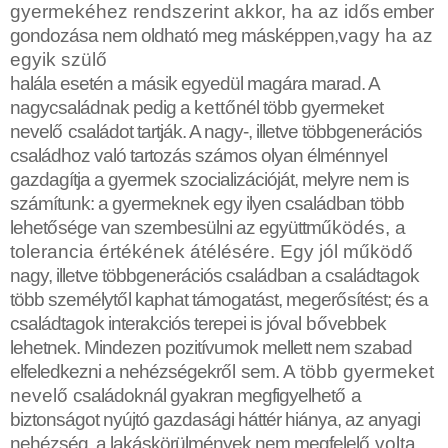
gyermekéhez rendszerint akkor, ha az id
ő
s ember
gondozása nem oldható meg másképpen,
vagy ha az
egyik szül
ő
halála esetén a másik egyedül magára marad. A
nagycsaládnak pedig a
kett
ő
nél több gyermeket
nevel
ő
családot tartják. A nagy-, illetve többgenerációs
családhoz való tartozás számos olyan élménnyel
gazdagítja a gyermek szocializációját, melyre nem is
számítunk: a gyermeknek egy ilyen családban több
lehet
ő
sége van szembesülni az együttm
ű
ködés, a
tolerancia értékének átélésére. Egy jól m
ű
köd
ő
nagy, illetve többgenerációs családban a családtagok
több személyt
ő
l kaphat támogatást, meger
ő
sítést; és a
családtagok interakciós terepei is jóval
b
ő
vebbek
lehetnek. Mindezen pozitívumok mellett nem szabad
elfeledkezni a nehézségekr
ő
l
sem.
A több gyermeket
nevel
ő
családoknál gyakran megfigyelhet
ő
a
biztonságot nyújtó gazdasági háttér hiánya, az anyagi
nehézség, a lakáskörülmények nem megfelel
ő
volta.