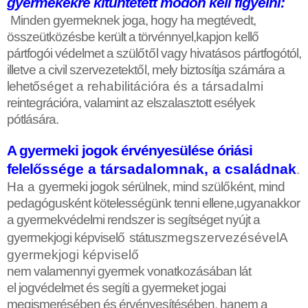
gyermekekre kitüntetett módon kell figyelni:
Minden gyermeknek joga, hogy ha megtévedt,
összeütközésbe került a törvénnyel,kapjon kell
ő
pártfogói védelmet a szül
ő
t
ő
l vagy hivatásos pártfogótól,
illetve a civil szervezetekt
ő
l, mely biztosítja számára a
lehet
ő
séget a rehabilitációra és a társadalmi
reintegrációra, valamint az elszalasztott esélyek
pótlására.
A gyermeki jogok érvényesülése óriási
felel
ő
ssége a társadalomnak, a családnak
.
Ha a
gyermeki jogok sérülnek, mind szül
ő
ként, mind
pedagógusként kötelességünk tenni ellene,ugyanakkor
a gyermekvédelmi rendszer is segítséget nyújt a
gyermekjogi képvisel
ő
státusz
megszervezésévelA
gyermekjogi képvisel
ő
nem valamennyi gyermek vonatkozásában lát
el jogvédelmet és segíti a gyermeket jogai
megismerésében és érvényesítésében, hanem a