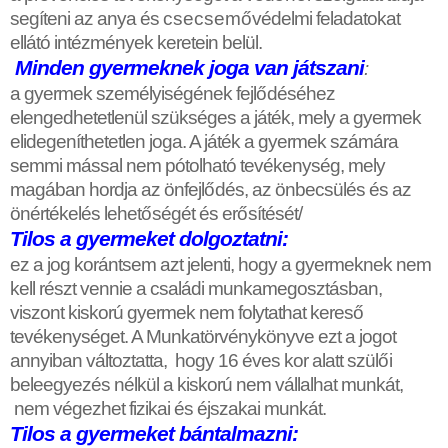
segíteni az anya és
csecsem
ő
védelmi feladatokat
ellátó intézmények keretein belül.
Minden gyermeknek joga van játszani
:
a gyermek személyiségének fejl
ő
déséhez
elengedhetetlenül szükséges a játék, mely a gyermek
elidegeníthetetlen joga. A játék a gyermek számára
semmi mással nem pótolható tevékenység, mely
magában hordja az önfejl
ő
dés, az önbecsülés és az
önértékelés lehet
ő
ségét és er
ő
sítését/
Tilos a gyermeket dolgoztatni:
ez a jog korántsem azt jelenti, hogy a gyermeknek nem
kell részt vennie a családi munkamegosztásban,
viszont kiskorú gyermek nem folytathat keres
ő
tevékenységet. A Munkatörvénykönyve ezt a jogot
annyiban változtatta, hogy 16 éves kor alatt szül
ő
i
beleegyezés nélkül a kiskorú nem vállalhat munkát,
nem végezhet fizikai és éjszakai munkát.
Tilos a gyermeket bántalmazni: