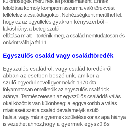
különbségek merülnek fel problémaként. Ennek
feloldása komoly kompromisszumra való törekvést
feltételez a családtagoktól. Nehézségként merülhet fel,
hogy ez az együttélés
gyakran kényszerb
ő
l –
lakáshiány, a beteg szül
ő
ellátása miatt – történik meg, a család nemtudatosan és
önként vállalja fel.
11
Egyszül
ő
s család vagy családtöredék
E
gyszül
ő
s családról, vagy család töredékr
ő
l
abban az esetben beszélünk, amikor a
szül
ő
egyedül neveli gyermekét. 1970 óta
folyamatosan emelkedik az egyszül
ő
s családok
aránya. Természetesen az egyszül
ő
s családdá válás
okai között is van különbség: a leggyakoribb a válás
miatt esett szét a család devalamelyik szül
ő
halála, vagy már a gyermek születésekor az apa hiánya
is vezethet ahhoz,
hogy a gyermek egyszül
ő
s