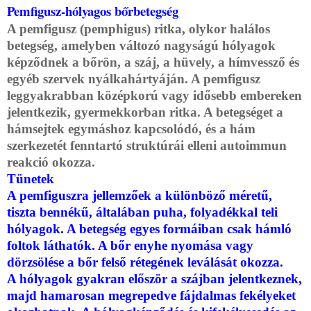
Pemfigusz-hólyagos bőrbetegség
A pemfigusz (pemphigus) ritka, olykor halálos
betegség, amelyben változó nagyságú hólyagok
képződnek a bőrön, a száj, a hüvely, a hímvessző és
egyéb szervek nyálkahártyáján. A pemfigusz
leggyakrabban középkorú vagy idősebb embereken
jelentkezik, gyermekkorban ritka. A betegséget a
hámsejtek egymáshoz kapcsolódó, és a hám
szerkezetét fenntartó struktúrái elleni autoimmun
reakció okozza.
Tünetek
A pemfiguszra jellemzőek a különböző méretű,
tiszta bennékű, általában puha, folyadékkal teli
hólyagok. A betegség egyes formáiban csak hámló
foltok láthatók. A bőr enyhe nyomása vagy
dörzsölése a bőr felső rétegének leválását okozza.
A hólyagok gyakran először a szájban jelentkeznek,
majd hamarosan megrepedve fájdalmas fekélyeket