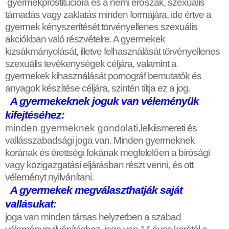
gyermekprostitúcióra és a nemi er
ő
szak, szexuális
támadás vagy zaklatás minden formájára, ide értve a
gyermek kényszerítését törvényellenes szexuális
akciókban való részvételre. A gyermekek
kizsákmányolását, illetve felhasználását törvényellenes
szexuális tevékenységek céljára, valamint a
gyermekek kihasználását pornográf bemutatók és
anyagok készítése céljára, szintén tiltja ez a jog.
A gyermekeknek joguk van véleményük
kifejtéséhez:
minden gyermeknek gondolati,
lelkiismereti és
vallásszabadsági joga van. Minden gyermeknek
korának és érettségi fokának megfelel
ő
en a bírósági
vagy közigazgatási eljárásban részt venni, és ott
véleményt nyilvánítani.
A gyermekek megválaszthatják saját
vallásukat:
joga van minden társas helyzetben a szabad