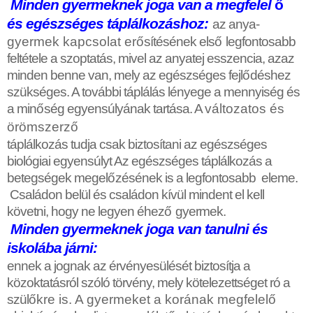
Minden gyermeknek joga van a megfelel
ő
és egészséges táplálkozáshoz:
az anya-
gyermek kapcsolat er
ő
sítésének els
ő
legfontosabb
feltétele a szoptatás, mivel az anyatej esszencia, azaz
minden benne van, mely az egészséges fejl
ő
déshez
szükséges. A további táplálás lényege a mennyiség és
a min
ő
ség egyensúlyának tartása. A
változatos és
örömszerz
ő
táplálkozás tudja csak biztosítani az egészséges
biológiai egyensúlyt Az egészséges táplálkozás a
betegségek megel
ő
zésének is a legfontosabb eleme.
Családon belül és családon kívül mindent el kell
követni, hogy ne legyen éhez
ő
gyermek.
Minden gyermeknek joga van tanulni és
iskolába járni:
ennek a jognak az érvényesülését biztosítja a
közoktatásról szóló törvény, mely kötelezettséget ró a
szül
ő
kre is. A gyermeket a korának megfelel
ő