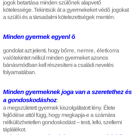
jogok betartása minden szül
ő
nek alapvet
ő
kötelessége. Tekintsük át a gyermekeket véd
ő
jogokat
a szül
ő
i és a társadalmi kötelezettségek mentén.
Minden gyermek egyenl
ő
gondolat azt jelenti, hogy b
ő
rre, nemre, életkorra
való
tekintet nélkül minden gyermeket azonos
bánásmódban kell részesíteni a családi nevelés
folyamatában.
Minden gyermeknek joga van a szeretethez és
a gondoskodáshoz
:
a megszületett gyermek kiszolgáltatott lény. Élete
fejl
ő
dése attól függ, hogy megkapja-e a számára
nélkülözhetetlen gondoskodást – testi, lelki, szellemi
táplálékot.