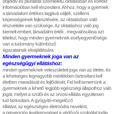
objektív és pluralista szemlélet
ű
oktatásban és korrekt
információban kell részesíteni. Ahhoz, hogy a gyermek
a társadalom értékes tagjává váljék, szellemi
képességeinek fejlesztésére, az oktatásban való
részvételre van szüksége. Az oktatáshoz való jog
kiemelt emberi, társadalmi érték , megvalósulása azt
tételezi, hogy minden gyermeknek esélyegyenl
ő
sége
van a tudomány különböz
ő
ágazatainak elsajátítására.
Minden gyermeknek joga van az
egészségügyi ellátáshoz:
minden gyermeknek veleszületett joga van az életre, és
a lehetséges legnagyobb mértékben biztosítani kell
életben maradását és fejl
ő
dését. Fel kell ismernünk a
gyermeknek a lehet
ő
legjobb egészségi állapothoz való
jogát, melyet a szül
ő
i és az orvosi ellátás együttesen
tud biztosítani. A gyógyító-megel
ő
z
ő
ellátást, az egészséges életmódra nevelést,
a prevenciós tevékenységet a véd
ő
n
ő
i szolgálat tudja