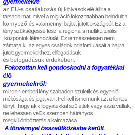
gyermekekre
:
az EU-s csatlakozás új
kihívások elé állítja a
társadalmat, mivel a migráció fokozottabban beindult a
környez
ő
és valamennyi bajba jutott országból. Ez a
tény szükségessé teszi a
regionális multikulturális
központok létrehozását. Ez természetesen nem
zárhatja ki az egyes családok odafordulásait a bajba
jutott gyermekekhez, elfogadásuk
és
befogadásu
k
érdekében.
Fokozottan kell gondoskodni a fogyatékkal
él
ő
gyermekekr
ő
l:
minden emberi lény szabadon születik és egyenl
ő
méltósága és joga van. Fel kell ismernünk azt a fontos
tényt, hogy akik fogyatékkal születtek vagy azzá váltak,
ne lehessen velük szemben hátrányos
megkülönböztetés alkalmazása.
A törvénnyel összeütközésbe került