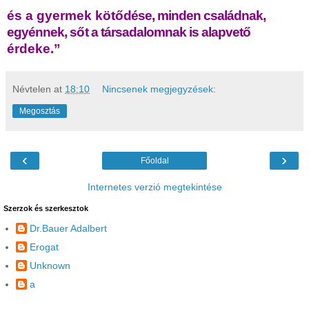
és a gyermek köt
ő
dése, minden családnak,
egyénnek, s
ő
t a társadalomnak is alapvet
ő
érdeke.”
Névtelen
at
18:10
Nincsenek megjegyzések:
Megosztás
‹
›
Főoldal
Internetes verzió megtekintése
Szerzok és szerkesztok
Dr.Bauer Adalbert
Erogat
Unknown
a