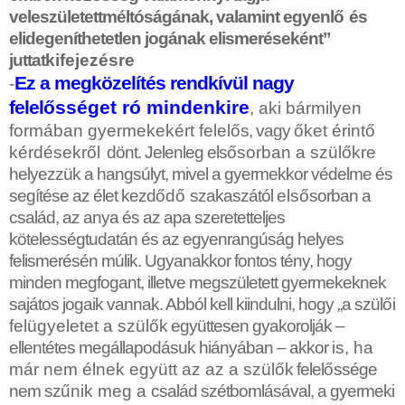
veleszületettméltóságának, valamint egyenl
ő
és
elidegeníthetetlen jogának elismeréseként”
juttat
kifejezésre
Ez a megközelítés rendkívül nagy
-
felel
ő
sséget ró mindenkire
, aki bármilyen
formában gyermekekért felel
ő
s, vagy
ő
ket érint
ő
kérdésekr
ő
l dönt. Jelenleg els
ő
sorban a szül
ő
kre
helyezzük a hangsúlyt, mivel a gyermekkor védelme és
segítése az élet kezd
ő
d
ő
szakaszától
els
ő
sorban a
család, az anya és az apa szeretetteljes
kötelességtudatán és az egyenrangúság helyes
felismerésén múlik. Ugyanakkor fontos tény, hogy
minden megfogant, illetve megszületett gyermekeknek
sajátos jogaik vannak. Abból kell kiindulni, hogy „a szül
ő
i
felügyeletet a szül
ő
k együttesen gyakorolják –
ellentétes megállapodásuk hiányában – akkor
is, ha
már nem élnek együtt az az a szül
ő
k felel
ő
ssége
nem sz
ű
nik meg a
család szétbomlásával, a gyermeki