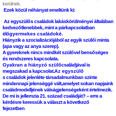
kerülnek.
Ezek közül néhányat emeltünk ki:
Az egyszül
ő
s családok lakáskörülményei általában
kedvez
ő
tlenebbek, mint a párkapcsolatban
él
ő
gyermekes családoké.
Hiányzik a szocializációjából az egyik szül
ő
i minta
(apa vagy az anya szerep).
A gyereknek nincs mindkét szül
ő
vel bens
ő
séges
és rendszeres kapcsolata.
Gyakran a hiányzó szül
ő
családjával is
megszakad a kapcsolat.
Az egyszül
ő
s családok jelenléte társadalmunkban szinte
mindennapi jelenséggé vált,amelyet sokan napjaink
családmodelljének válságjelenségeként értelmezik.
De mi is jellemzia 21. század családját? – erre a
kérdésre keressük a választ a következ
ő
fejezetben