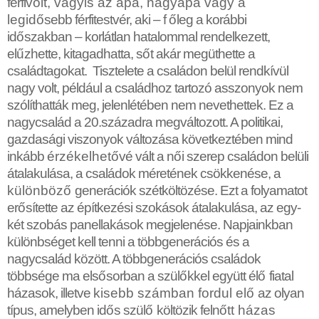
férfi
volt, vagyis az apa, nagyapa vagy a
legid
ő
sebb férfitestvér, aki – f
ő
leg a korábbi
id
ő
szakban – korlátlan hatalommal rendelkezett,
el
ű
zhette, kitagadhatta, s
ő
t akár megüthette a
családtagokat. Tisztelete a családon belül rendkívül
nagy volt, például a családhoz tartozó asszonyok nem
szólíthatták meg, jelenlétében nem nevethettek. Ez a
nagycsalád a 20.századra megváltozott. A politikai,
gazdasági viszonyok változása következtében mind
inkább
érzékelhet
ő
vé vált a n
ő
i szerep családon belüli
átalakulása, a családok méretének csökkenése,
a
különböz
ő
generációk szétköltözése. Ezt a folyamatot
er
ő
sítette az építkezési szokások átalakulása, az egy-
két szobás panellakások megjelenése. Napjainkban
különbséget kell tenni a többgenerációs és a
nagycsalád között. A többgenerációs családok
többsége ma els
ő
sorban a szül
ő
kkel együtt él
ő
fiatal
házasok, illetve
kisebb számban fordul el
ő
az olyan
típus, amelyben id
ő
s szül
ő
költözik feln
ő
tt házas