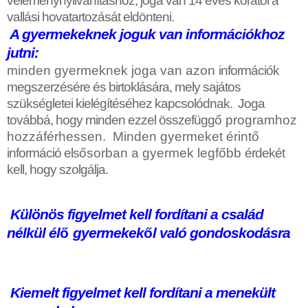
véleménynyilvánításhoz, joga van 14 éves korától a
vallási hovatartozását eldönteni.
A gyermekeknek joguk van információkhoz
jutni:
minden gyermeknek joga van azon
információk
megszerzésére és birtoklására, mely sajátos
szükségletei kielégítéséhez kapcsolódnak. Joga
továbbá, hogy minden ezzel összefügg
ő
programhoz
hozzáférhessen. Minden gyermeket érint
ő
információ els
ő
sorban a gyermek legf
ő
bb
érdekét
kell, hogy szolgálja.
Különös figyelmet kell fordítani a család
nélkül él
ő
gyermekek
ő
l való gondoskodásra
Kiemelt figyelmet kell fordítani a menekült