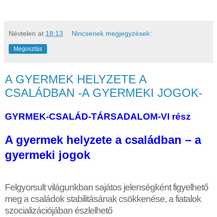
Névtelen
at
18:13
Nincsenek megjegyzések:
Megosztás
A GYERMEK HELYZETE A
CSALÁDBAN -A GYERMEKI JOGOK-
GYRMEK-CSALÁD-TÁRSADALOM-VI rész
A gyermek helyzete a családban –
a
gyermeki jogok
Felgyorsult világunkban sajátos jelenségként figyelhet
ő
meg a családok stabilitásának csökkenése, a fiatalok
szocializációjában észlelhet
ő