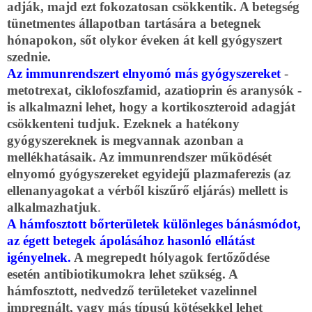
adják, majd ezt fokozatosan csökkentik. A betegség
tünetmentes állapotban tartására a betegnek
hónapokon, sőt olykor éveken át kell gyógyszert
szednie.
Az immunrendszert elnyomó más gyógyszereket
-
metotrexat, ciklofoszfamid, azatioprin és aranysók -
is alkalmazni lehet, hogy a kortikoszteroid adagját
csökkenteni tudjuk. Ezeknek a hatékony
gyógyszereknek is megvannak azonban a
mellékhatásaik. Az immunrendszer működését
elnyomó gyógyszereket egyidejű plazmaferezis (az
ellenanyagokat a vérből kiszűrő eljárás) mellett is
alkalmazhatjuk
.
A hámfosztott bőrterületek különleges bánásmódot,
az égett betegek ápolásához hasonló ellátást
igényelnek.
A megrepedt hólyagok fertőződése
esetén antibiotikumokra lehet szükség. A
hámfosztott, nedvedző területeket vazelinnel
impregnált, vagy más típusú kötésekkel lehet