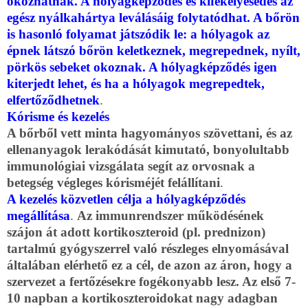
okozhatnak. A hólyagképződés és kifekélyesedés az
egész nyálkahártya leválásáig folytatódhat. A bőrön
is hasonló folyamat játszódik le: a hólyagok az
épnek látszó bőrön keletkeznek, megrepednek, nyílt,
pörkös sebeket okoznak. A hólyagképződés igen
kiterjedt lehet, és ha a hólyagok megrepedtek,
elfertőződhetnek
.
Kórisme és kezelés
A bőrből vett minta hagyományos szövettani, és az
ellenanyagok lerakódását kimutató, bonyolultabb
immunológiai vizsgálata segít az orvosnak a
betegség végleges kórisméjét felállítani
.
A kezelés közvetlen célja a hólyagképződés
megállítása
.
Az immunrendszer működésének
szájon át adott kortikoszteroid (pl. prednizon)
tartalmú gyógyszerrel való részleges elnyomásával
általában elérhető ez a cél, de azon az áron, hogy a
szervezet a fertőzésekre fogékonyabb lesz. Az első 7-
10 napban a kortikoszteroidokat nagy adagban