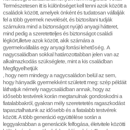
Természetesen itt is különbséget kell tenni azok között a
családok között, amelyek önként és tudatosan vállalják
fel a több gyermek nevelését, és biztosítani tudják
számukra mind a biztonságot nyújtó anyagi hátteret,
mind pedig a szeretetteljes és biztonságot családi
légkört,illetve azok között, akik számára a
gyermekvállalás egy anyagi forrási lehet
ő
ség. A
nagycsaládban sokkal határozottabban jelen van az
alkalmazkodás szükséglete, mint a kis családban
Megfigyelhetjük
, hogy nem mindegy a nagycsaládon belül az sem,
hogy hányadik gyermekként született meg: szép példáit
láthatjuk némely nagycsaládban annak, hogy az
id
ő
sebb testvérek korán megtanulnak gondoskodni a
fiatalabbakról, gyakran mély szeretetetés ragaszkodást
tapasztalhatunk az id
ő
sebb és a fiatalabb testvérek
között. A több generáció együttélése során a
leggyakrabban a generációk felfogása, életvitele közötti