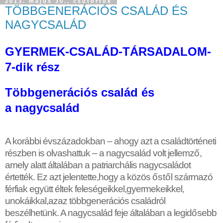
2013. május 30., csütörtök
TÖBBGENERÁCIÓS CSALÁD ÉS
NAGYCSALÁD
GYERMEK-CSALÁD-TÁRSADALOM-
7-dik rész
Többgenerác
iós család és
a
nagycsalád
A korábbi évszázadokban – ahogy azt a családtörténeti
részben is olvashattuk – a nagycsalád volt jellemz
ő
,
amely alatt általában a patriarchális nagycsaládot
értették. Ez azt jelentette,hogy a közös
ő
st
ő
l származó
férfiak együtt éltek feleségeikkel,gyermekeikkel,
unokáikkal,azaz többgenerációs családról
beszélhetünk. A nagycsalád feje általában a legid
ő
sebb