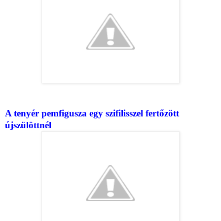
A tenyér pemfigusza egy szifilisszel fertőzött
újszülöttnél