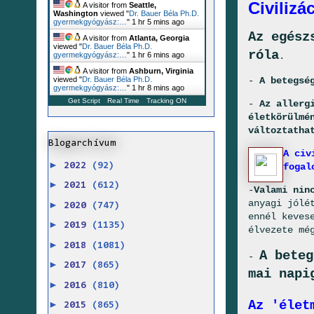
Civilizá
A visitor from
Seattle,
Washington
viewed "
Dr. Bauer Béla Ph.D.
gyermekgyógyász:…
"
1 hr 5 mins ago
Az egész
A visitor from
Atlanta, Georgia
viewed "
Dr. Bauer Béla Ph.D.
róla
.
gyermekgyógyász:…
"
1 hr 6 mins ago
A visitor from
Ashburn, Virginia
-
A betegsé
viewed "
Dr. Bauer Béla Ph.D.
gyermekgyógyász:…
"
1 hr 8 mins ago
Get Script
Real Time
Tracking ON
-
Az allerg
életkörülmé
változtatha
Blogarchívum
A civ
►
2022
(92)
fogal
►
2021
(612)
-
Valami nin
anyagi jólé
►
2020
(747)
ennél keves
►
2019
(1135)
élvezete mé
►
2018
(1081)
A beteg
-
►
2017
(865)
mai napi
►
2016
(810)
Az 'élet
►
2015
(865)