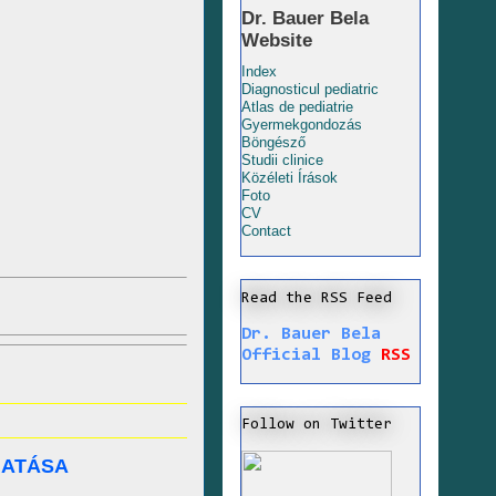
Dr. Bauer Bela
Website
Index
Diagnosticul pediatric
Atlas de pediatrie
Gyermekgondozás
Böngésző
Studii clinice
Közéleti Írások
Foto
CV
Contact
Read the RSS Feed
Dr. Bauer Bela
Official Blog
RSS
Follow on Twitter
HATÁSA