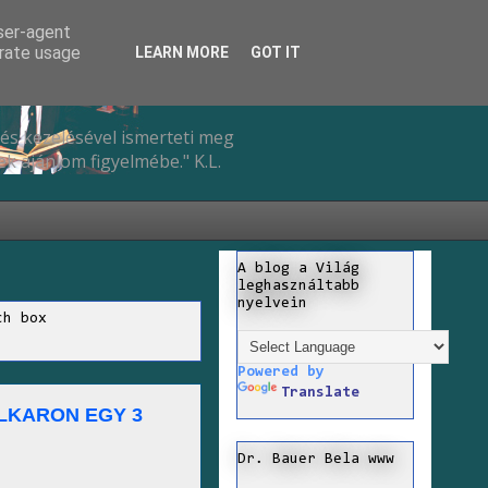
user-agent
erate usage
LEARN MORE
GOT IT
és kezelésével ismerteti meg
k ajánlom figyelmébe." K.L.
A blog a Világ
leghasználtabb
nyelvein
ch box
Powered by
Translate
LKARON EGY 3
Dr. Bauer Bela www