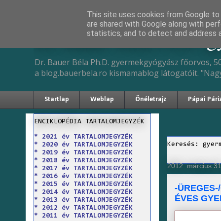
This site uses cookies from Google to d
are shared with Google along with perf
Dr. Bauer Béla Ph.D. 
statistics, and to detect and address 
Dr. Bauer Béla Ph.D. gyermekgyógyász főorvos, 50
a blog.bauerbela.ro kismamablog látogatóit. "Nag
Startlap
Weblap
Önéletrajz
Pápai Pári
ENCIKLOPÉDIA TARTALOMJEGYZÉK
* 2021 év TARTALOMJEGYZÉK
Keresés: gyer
* 2020 év TARTALOMJEGYZÉK
* 2019 év TARTALOMJEGYZÉK
* 2018 év TARTALOMJEGYZÉK
2012. március 31
* 2017 év TARTALOMJEGYZÉK
* 2016 év TARTALOMJEGYZÉK
* 2015 év TARTALOMJEGYZÉK
-ÜREGES-
* 2014 év TARTALOMJEGYZÉK
ÉVES GY
* 2013 év TARTALOMJEGYZÉK
* 2012 év TARTALOMJEGYZÉK
* 2011 év TARTALOMJEGYZÉK