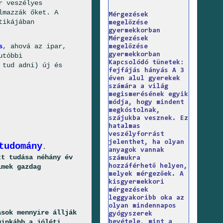
r veszélyes
lmazzák őket. A
Mérgezések
tikájában
megelőzése
gyermekkorban
Mérgezések
s
, ahová az ipar,
megelőzése
gyermekkorban
utóbbi
Kapcsolódó tünetek:
 tud adni) új és
fejfájás hányás A 3
éven alul gyerekek
számára a világ
megismerésének egyik
módja, hogy mindent
megkóstolnak,
szájukba vesznek. Ez
hatalmas
veszélyforrást
jelenthet, ha olyan
tudomány
.
anyagok vannak
tt tudása néhány év
számukra
hozzáférhető helyen,
lmek gazdag
melyek mérgezőek. A
kisgyermekkori
mérgezések
leggyakoribb oka az
olyan mindennapos
ások mennyire állják
gyógyszerek
ginkább a jóléti
bevétele, mint a