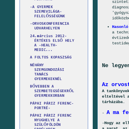
szintet
diagnos
-A GYERMEK
SZEMEVILÁGA-
'gyógys
FELELŐSSÉGÜNK
időközb
-ORVOSKONFERENCIA
Hasonló
UDVARHELYEN
a techn
24.március 2012-
évtized
ÉRTÉKES ELSŐ HELY
testide
A -HEALTH-
MEDIC...
A FOLTOS KOPASZSÁG
Ne legye
NÉHÁNY
SZEMGONDOZÁSI
TANÁCS
GYERMEKEKNÉL
Az orvos
BŐVEBBEN A
A tankönyve
SZEMBETEGSÉGEKRŐL
GYERMEKKORBAN
elteltével 
tárházába
.
PÁPAI PÁRIZ FERENC-
PORTRÉ-
A ma fe
-
PÁPAI PÁRIZ FERENC
NYUGHELYE A
-
Hogy az el
SZÜLŐFÖLDÖN
a sarat, az