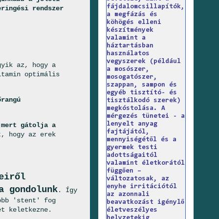
fájdalomcsillapítók,
eringési rendszer
a megfázás és
köhögés elleni
készítmények
valamint a
háztartásban
használatos
vegyszerek (például
gyik az, hogy a
a mosószer,
itamin optimális
mosogatószer,
szappan, sampon és
egyéb tisztító- és
őrangú
tisztálkodó szerek)
megkóstolása. A
mérgezés tünetei - a
lenyelt anyag
 mert gátolja a
fajtájától,
t, hogy az erek
mennyiségétől és a
gyermek testi
adottságaitól
valamint életkorától
függően –
eiről
változatosak, az
enyhe irritációtól
a gondolunk
.
Így
az azonnali
öbb 'stent' fog
beavatkozást igénylő
et keletkezne.
életveszélyes
helyzetekig