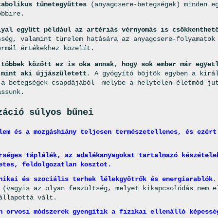
tabolikus tünetegyüttes
(anyagcsere-betegségek) minden eg
öbbire.
lyal együtt például az artériás vérnyomás is csökkenthet
sség, valamint türelem hatására az anyagcsere-folyamatok
ormál értékekhez közelít.
 többek között ez is oka annak, hogy sok ember már egyet
 mint aki újjászületett
. A gyógyító böjtök egyben a kirá
a betegségek csapdájából ­ melybe a helytelen életmód jut
assunk.
záció súlyos bűnei
lem és a mozgáshiány teljesen természetellenes, és ezért
rséges táplálék, az adalékanyagokat tartalmazó készétele
etes, feldolgozatlan kosztot.
hikai és szociális terhek lélekgyötrők és energiarablók
.
 (vagyis az olyan feszültség, melyet kikapcsolódás nem e
állapottá vált.
n orvosi módszerek gyengítik a fizikai ellenálló képessé