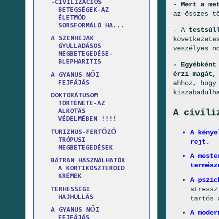
-CIVILIZÁCIÓS
-
Mert a me
BETEGSÉGEK-AZ
az összes t
ÉLETMÓD
SORSFORMÁLÓ HA...
- A
testsúl
következete
A SZEMHÉJAK
GYULLADÁSOS
veszélyes n
MEGBETEGEDÉSE-
BLEPHARITIS
- Egyébként
érzi magát,
A GYANUS NŐI
ahhoz, hogy 
FEJFÁJÁS
kiszabadulh
DOKTORÁTUSOM
TÖRTÉNETE-AZ
A civili
ALKOTÁS
VÉDELMÉBEN !!!!
A kénye
TURIZMUS-FERTŐZŐ
TRÓPUSI
rejt.
MEGBETEGEDÉSEK
A meste
BÁTRAN HASZNÁLHATÓK
termész
A KORTIKOSZTEROID
KRÉMEK
A pszic
stressz
TERHESSÉGI
HAJHULLÁS
tartós 
A GYANUS NŐI
A moder
FEJFÁJÁS