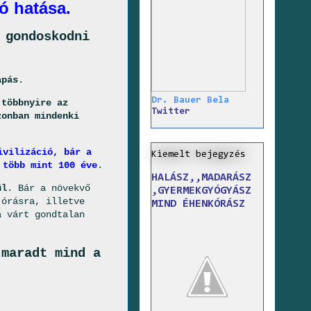
ó hatása.
 gondoskodni
apás
.
Dr. Bauer Bela
 többnyire az
Twitter
zonban mindenki
ivilizáció, bár a
Kiemelt bejegyzés
 több mint 100 éve
.
HALÁSZ,,MADARÁSZ
ül
. Bár a növekvő
,GYERMEKGYÓGYÁSZ
 órásra, illetve
MIND ÉHENKÓRÁSZ
a várt gondtalan
 maradt mind a