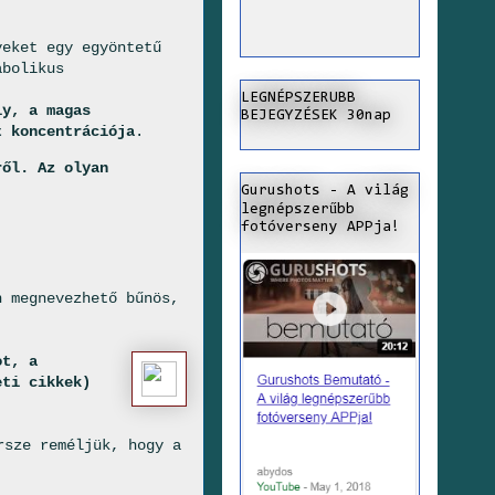
yeket egy egyöntetű
abolikus
LEGNÉPSZERUBB
ly, a magas
BEJEGYZÉSEK 30nap
t koncentrációja
.
ről. Az olyan
Gurushots - A világ
legnépszerűbb
fotóverseny APPja!
n megnevezhető bűnös,
ot, a
eti cikkek)
rsze reméljük, hogy a