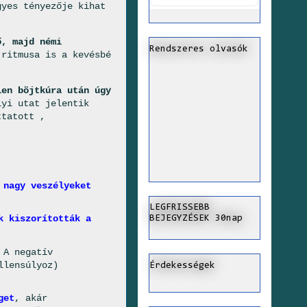
yes tényezője kihat
ő, majd némi
Rendszeres olvasók
 ritmusa is a kevésbé
len böjtkúra után úgy
lyi utat jelentik
tatott ­,
 nagy veszélyeket
LEGFRISSEBB
k kiszorították a
BEJEGYZÉSEK 30nap
 A negatív
llensúlyoz)
Érdekességek
get
, akár