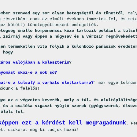
ember szenved egy sor olyan betegségtől és tünettől
, mel
g részeiként csak az elmúlt években ismertek fel, és met
hez kötött) tünetegyüttesként emlegették.
etegség önálló komponensei közé tartozik például a túlsú
a zsírmáj vagy éppen a húgysav és a vérzsír megnövekedet
sen terméketlen vita folyik a különböző panaszok eredeté
, hogy
káros valójában a koleszterin
?
nyomást okoz-e a sok só?
hat-e a túlsúly a várható élettartamra?
' már egyértelműe
módunk a felelős!
gye az a végzetes keverék, mely a túl- és alultápláltság
t és a csalóka vigaszt nyújtó szerek (gyógyszerek, élvez
 öleli fel.
képpen ezt a kérdést kell megragadnunk
. Pe
ott szekeret még ki tudjuk húzni!