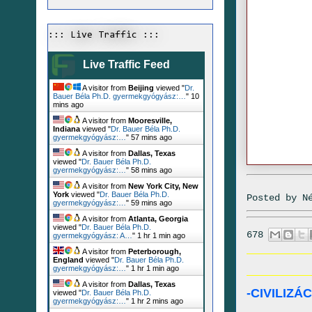
::: Live Traffic :::
Live Traffic Feed
A visitor from
Beijing
viewed "
Dr.
Bauer Béla Ph.D. gyermekgyógyász:…
"
10
mins ago
A visitor from
Mooresville,
Indiana
viewed "
Dr. Bauer Béla Ph.D.
gyermekgyógyász:…
"
57 mins ago
A visitor from
Dallas, Texas
viewed "
Dr. Bauer Béla Ph.D.
gyermekgyógyász:…
"
58 mins ago
A visitor from
New York City, New
York
viewed "
Dr. Bauer Béla Ph.D.
Posted by
N
gyermekgyógyász:…
"
59 mins ago
A visitor from
Atlanta, Georgia
viewed "
Dr. Bauer Béla Ph.D.
678
gyermekgyógyász: A…
"
1 hr 1 min ago
A visitor from
Peterborough,
England
viewed "
Dr. Bauer Béla Ph.D.
gyermekgyógyász:…
"
1 hr 1 min ago
A visitor from
Dallas, Texas
-CIVILIZ
viewed "
Dr. Bauer Béla Ph.D.
gyermekgyógyász:…
"
1 hr 2 mins ago