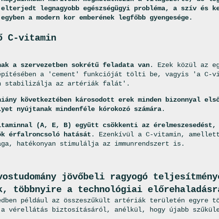
 elterjedt legnagyobb egészségügyi probléma, a szív és k
 egyben a modern kor emberének legfőbb gyengesége.
ő C-vitamin
nak a szervezetben sokrétű feladata van
. Ezek közül az e
építésében a 'cement' funkcióját tölti be, vagyis 'a C-v
n stabilizálja az artériák falát'.
hiány következtében károsodott erek minden bizonnyal els
lyet nyújtanak mindenféle kórokozó számára
.
itaminnal (A, E, B) együtt csökkenti az érelmeszesedést,
ök érfalroncsoló hatását
. Ezenkívül a C-vitamin, amellet
aga, hatékonyan stimulálja az immunrendszert is.
vostudomány jövőbeli ragyogó teljesítmény
k, többnyire a technológiai előrehaladásr
edben például az összeszűkült artériák területén egyre t
 a vérellátás biztosításáról, anélkül, hogy újabb szűkül