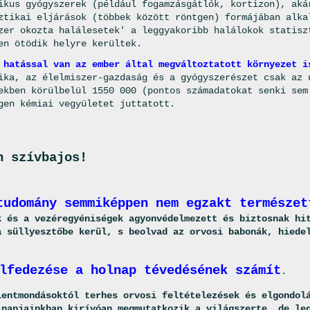
ikus gyógyszerek (például fogamzásgátlók, kortizon), aká
ztikai eljárások (többek között röntgen) formájában alka
zer okozta halálesetek' a leggyakoribb halálokok statisz
en ötödik helyre kerültek.
 hatással van az ember által megváltoztatott környezet i
ika, az élelmiszer-gazdaság és a gyógyszerészet csak az 
ekben körülbelül 15­50 000 (pontos számadatokat senki sem
gen kémiai vegyületet juttatott.
n szívbajos!
tudomány semmiképpen nem egzakt természet
k és a vezéregyéniségek agyonvédelmezett és biztosnak hi
a süllyesztőbe kerül, s beolvad az orvosi babonák, hiede
lfedezése a holnap tévedésének számít
.
lentmondásoktól terhes orvosi feltételezések és elgondol
 napjainkban kirívóan megmutatkozik a világszerte, de le