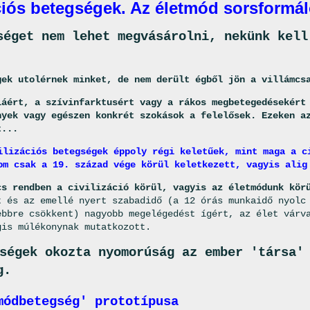
ciós betegségek. Az életmód sorsformál
séget nem lehet megvásárolni, nekünk kell
gek utolérnek minket, de nem derült égből jön a villámcs
iáért, a szívinfarktusért vagy a rákos megbetegedésekért
nyek vagy egészen konkrét szokások a felelősek. Ezeken a
t...
ilizációs betegségek éppoly régi keletűek, mint maga a c
om csak a 19. század vége körül keletkezett, vagyis alig
cs rendben a civilizáció körül, vagyis az életmódunk kör
t és az emellé nyert szabadidő (a 12 órás munkaidő nyolc
ebbre csökkent) nagyobb megelégedést ígért, az élet várv
gis múlékonynak mutatkozott.
ségek okozta nyomorúság az ember 'társa'
g.
módbetegség' prototípusa