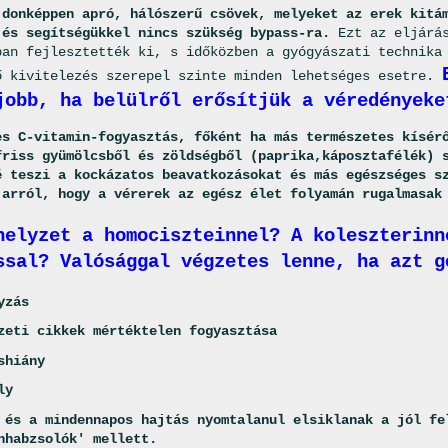
jdonképpen apró, hálószerű csövek, melyeket az erek kitá
 és segítségükkel nincs szükség bypass-ra.
Ezt az eljárás
ban fejlesztették ki, s időközben a gyógyászati technika
ő kivitelezés szerepel szinte minden lehetséges esetre.
jobb, ha belülről erősítjük a véredényeke
es C-vitamin-fogyasztás, főként ha más természetes kísér
friss gyümölcsből és zöldségből (paprika,káposztafélék) 
é teszi a kockázatos beavatkozásokat és más egészséges s
 arról, hogy a vérerek az egész élet folyamán rugalmasak
helyzet a homociszteinnel? A koleszterinn
ssal? Valósággal végzetes lenne, ha azt g
yzás
zeti cikkek mértéktelen fogyasztása
shiány
ly
 és a mindennapos hajtás nyomtalanul elsiklanak a jól fe
nhabzsolók' mellett.