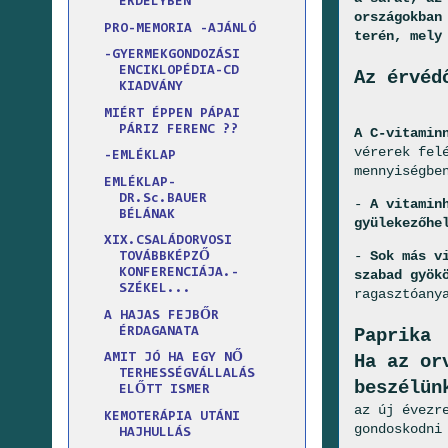
ERDÉLYBEN
országokban
PRO-MEMORIA -AJÁNLÓ
terén, mely
-GYERMEKGONDOZÁSI
ENCIKLOPÉDIA-CD
Az érvéd
KIADVÁNY
MIÉRT ÉPPEN PÁPAI
PÁRIZ FERENC ??
A C-vitamin
vérerek fel
-EMLÉKLAP
mennyiségbe
EMLÉKLAP-
DR.Sc.BAUER
-
A vitamin
BÉLÁNAK
gyülekezőhe
XIX.CSALÁDORVOSI
-
Sok más v
TOVÁBBKÉPZŐ
KONFERENCIÁJA.-
szabad gyök
SZÉKEL...
ragasztóany
A HAJAS FEJBŐR
ÉRDAGANATA
Paprika
Ha az or
AMIT JÓ HA EGY NŐ
TERHESSÉGVÁLLALÁS
beszélün
ELŐTT ISMER
az új évezr
KEMOTERÁPIA UTÁNI
gondoskodni
HAJHULLÁS