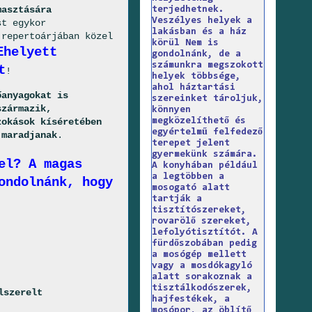
masztására
terjedhetnek.
Veszélyes helyek a
t egykor
lakásban és a ház
 repertoárjában közel
körül Nem is
Ehelyett
gondolnánk, de a
számunkra megszokott
t
!
helyek többsége,
ahol háztartási
őanyagokat is
szereinket tároljuk,
származik,
könnyen
megközelíthető és
zokások kíséretében
egyértelmű felfedező
 maradjanak
.
terepet jelent
gyermekünk számára.
el? A magas
A konyhában például
a legtöbben a
ondolnánk, hogy
mosogató alatt
tartják a
tisztítószereket,
rovarölő szereket,
lefolyótisztítót. A
fürdőszobában pedig
a mosógép mellett
vagy a mosdókagyló
alatt sorakoznak a
tisztálkodószerek,
lszerelt
hajfestékek, a
mosópor, az öblítő