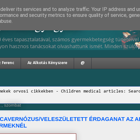
eliver its services and to analyze traffic. Your IP address and 
ormance and security metrics to ensure quality of service, gen
gyermekgyógyász
abuse.
 éves tapasztalatával, számos gyermekbetegség tüneteivel 
yon hasznos tanácsokat olvashattunk ismét. Minden szülőne
z Ferenc
Az Alkotás Kényszere
@
mekek orvosi cikkekben - Children medical articles: Sear
., szombat
/CAVERNÓZUS/VELESZÜLETETT ÉRDAGANAT AZ A
ERMEKNÉL