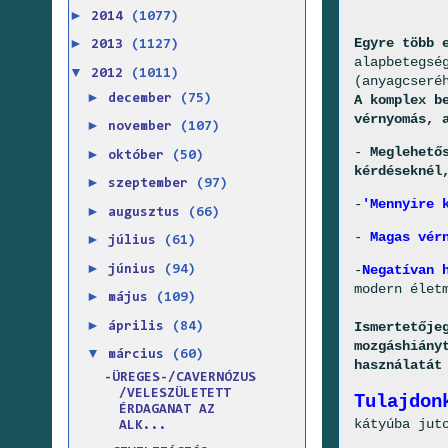
►
2014
(1077)
Egyre több 
►
2013
(1127)
alapbetegsé
▼
2012
(1011)
(anyagcseré
►
december
(75)
A komplex b
vérnyomás, 
►
november
(107)
-
Meglehető
►
október
(50)
kérdéseknél
►
szeptember
(97)
-
'Mennyire 
►
augusztus
(66)
-
Magas vér
►
július
(61)
►
-
Negatívan 
június
(94)
modern élet
►
május
(109)
►
Ismertetője
április
(84)
mozgáshiány
▼
március
(60)
használatát
-ÜREGES-/CAVERNÓZUS
/VELESZÜLETETT
Tulajdon
ÉRDAGANAT AZ
kátyúba jut
ALK...