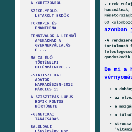
A KORTIZONRÓL
- Ezek tula
használnak,
SZÉKELYFÖLD-
Németország
LETAROLT ERDŐK
60 különböz
TOROKPIR ÉS
ENANTHEMA
azonban 
TENNIVALÓK A LEENDŐ
-
A rendszer
APUKÁKNAK A
GYERMEKVÁLLALÁS
tartalmazó 
EL...
feleslegess
gondoskodik
MA IS ÉLŐ
TÖRTÉNELMI
DILÉMMÁINKROL.-
De mi a 
-STATISZTIKAI
vérnyomá
ADATOK
NAPRAKÉSZEN-2012
a dohán
MÁRCIUS 15
az élve
A SZISZTÉMÁS LUPUS
EGYIK FONTOS
a mozgá
BŐRTÜNETE
-GENETIKAI
a túlsú
TANÁCSADÁS
stressz
BALOLDALI
'vitami
LÁGYÉKSÉRV EGY