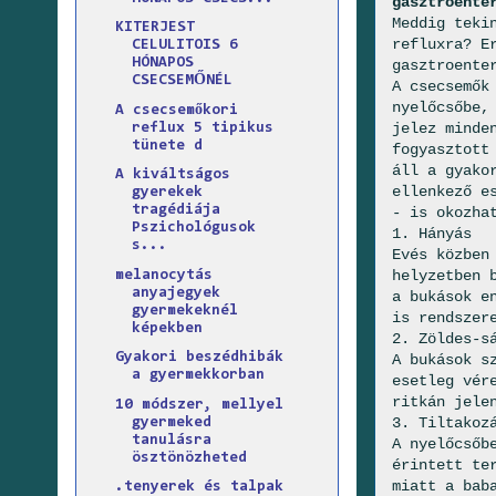
gasztroente
Meddig teki
KITERJEST
refluxra? E
CELULITOIS 6
HÓNAPOS
gasztroente
CSECSEMŐNÉL
A csecsemők
nyelőcsőbe,
A csecsemőkori
jelez minde
reflux 5 tipikus
tünete d
fogyasztott
áll a gyako
A kiváltságos
ellenkező e
gyerekek
tragédiája
- is okozha
Pszichológusok
1. Hányás
s...
Evés közben
helyzetben 
melanocytás
anyajegyek
a bukások e
gyermekeknél
is rendszer
képekben
2. Zöldes-s
Gyakori beszédhibák
A bukások s
a gyermekkorban
esetleg vér
ritkán jele
10 módszer, mellyel
3. Tiltakoz
gyermeked
tanulásra
A nyelőcsőb
ösztönözheted
érintett te
miatt a bab
.tenyerek és talpak