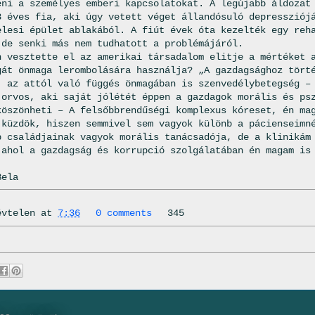
eni a személyes emberi kapcsolatokat. A legújabb áldozat
8 éves fia, aki úgy vetett véget állandósuló depressziój
elesi épület ablakából. A fiút évek óta kezelték egy reh
 de senki más nem tudhatott a problémájáról.
n vesztette el az amerikai társadalom elitje a mértéket 
gát önmaga lerombolására használja? „A gazdagsághoz tört
, az attól való függés önmagában is szenvedélybetegség –
 orvos, aki saját jólétét éppen a gazdagok morális és ps
köszönheti – A felsőbbrendűségi komplexus kóreset, én ma
 küzdök, hiszen semmivel sem vagyok különb a pácienseimn
b családjainak vagyok morális tanácsadója, de a klinikám
 ahol a gazdagság és korrupció szolgálatában én magam is
Bela
évtelen
at
7:36
0 comments
345