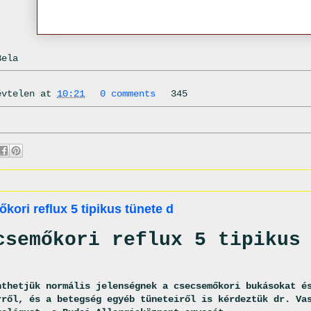
Bela
évtelen
at
10:21
0 comments
345
kori reflux 5 tipikus tünete d
csemőkori reflux 5 tipikus
nthetjük normális jelenségnek a csecsemőkori bukásokat é
rről, és a betegség egyéb tüneteiről is kérdeztük dr. Va