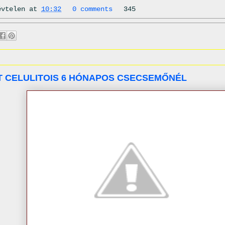
évtelen
at
10:32
0 comments
345
T CELULITOIS 6 HÓNAPOS CSECSEMŐNÉL