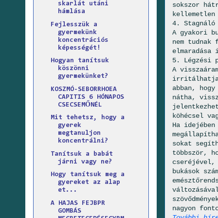
skarlát utáni
sokszor hát
hámlása
kellemetlen
4. Stagnáló
Fejlesszük a
A gyakori b
gyermekünk
koncentrációs
nem tudnak 
képességét!
elmaradása 
5. Légzési 
Hogyan tanítsuk
köszönni
A visszaára
gyermekünket?
irritálhatj
abban, hogy
KOSZMÓ-SEBORRHOEA
nátha, viss
CAPITIS 6 HÓNAPOS
CSECSEMŐNÉL
jelentkezhe
köhécsel va
Mit tehetsz, hogy a
Ha idejében
gyerek
megtanuljon
megállapíth
koncentrálni?
sokat segít
többször, h
Tanítsuk a babát
cseréjével,
járni vagy ne?
bukások szá
Hogy tanítsuk meg a
emésztőrend
gyereket az alap
változásáva
et...
szövődménye
A HAJAS FEJBPR
nagyon font
GOMBÁS
További hír