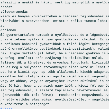
rafeszíti a nyakát és hátát, mert így megnyúlik a nyelőc
 érzést.
 súlygyarapodás
ukások és hányás következtében a csecsemő fejlődéséhez s
felszívódni a szervezetben, emiatt a reflux tünete lehet
is.
problémák
mló gyomortartalom nemcsak a nyelőcsövet, de a légcsövet
a, az érzékeny nyálkahártyán gyulladásokat okozhat. Ez i
 a refluxos babáknál gyakoribbak a felső légúti betegség
zatérő orrmelléküreg gyulladások (szinuszitiszek), valam
tnek. Figyelmeztető jel lehet, ha a csecsemő gyakran csu
gy böfög, emellett erős szájszag is kialakulhat náluk.
 felismerjük a tüneteket és orvoshoz fordulunk, kivizsgá
ató és még a súlyosabb szövődmények előtt kezelni lehet 
het, ha a kicsit egy nap több alkalommal, kisebb adagokb
osszabban büfiztetjük és az ágy fejvégét kicsit megemelj
 vagy az ahhoz, vagy az anyatejhez kevert sűrítővel is c
mát. Jó hír, hogy a panaszok nagyjából a kicsi fél-egy é
szer fejlődésével, a szilárd táplálékok bevezetésével és
l (kevesebb időt tölt fekve) – rendszerint megszűnnek. A
k – súlyfejlődés elmaradása, nyelőcsőszűkület - megelőzé
os kezeltetni a betegséget!
eink>>>