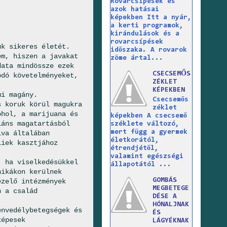
Rovarcsípések és
azok hatásai
képekben Itt a nyár,
a kerti programok,
kirándulások és a
rovarcsípések
ük sikeres életét.
időszaka. A rovarok
em, hiszen a javakat
zöme ártal...
data mindössze ezek
CSECSEMŐS
ódó követelményeket,
ZÉKLET
KÉPEKBEN
mi magány.
Csecsemős
s koruk körül magukra
zéklet
ohol, a marijuana és
képekben A csecsemő
iáns magatartásból
széklete változó,
mert függ a gyermek
lva általában
életkorától,
liek kasztjához
étrendjétől,
valamint egészségi
, ha viselkedésükkel
állapotától ...
nikákon kerülnek
GOMBÁS
ezelő intézmények
MEGBETEGE
n a család
DÉSE A
HÓNALJNAK
envedélybetegségek és
ÉS
képesek
LÁGYÉKNAK