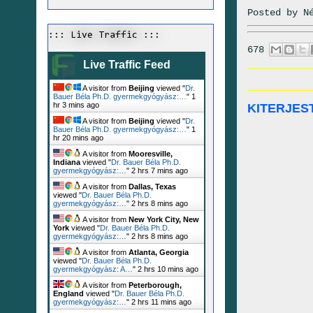
Posted by
N
::: Live Traffic :::
678
Live Traffic Feed
A visitor from
Beijing
viewed "
Dr.
Bauer Béla Ph.D. gyermekgyógyász:…
"
1
hr 3 mins ago
KITERJES
A visitor from
Beijing
viewed "
Dr.
Bauer Béla Ph.D. gyermekgyógyász:…
"
1
hr 20 mins ago
A visitor from
Mooresville,
Indiana
viewed "
Dr. Bauer Béla Ph.D.
gyermekgyógyász:…
"
2 hrs 7 mins ago
A visitor from
Dallas, Texas
viewed "
Dr. Bauer Béla Ph.D.
gyermekgyógyász:…
"
2 hrs 8 mins ago
A visitor from
New York City, New
York
viewed "
Dr. Bauer Béla Ph.D.
gyermekgyógyász:…
"
2 hrs 8 mins ago
A visitor from
Atlanta, Georgia
viewed "
Dr. Bauer Béla Ph.D.
gyermekgyógyász: A…
"
2 hrs 10 mins ago
A visitor from
Peterborough,
England
viewed "
Dr. Bauer Béla Ph.D.
gyermekgyógyász:…
"
2 hrs 11 mins ago