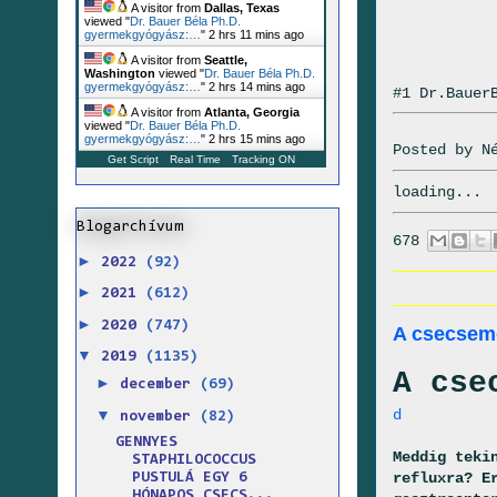
A visitor from
Dallas, Texas
viewed "
Dr. Bauer Béla Ph.D.
gyermekgyógyász:…
"
2 hrs 11 mins ago
A visitor from
Seattle,
Washington
viewed "
Dr. Bauer Béla Ph.D.
gyermekgyógyász:…
"
2 hrs 14 mins ago
#1 Dr.Bauer
A visitor from
Atlanta, Georgia
viewed "
Dr. Bauer Béla Ph.D.
gyermekgyógyász:…
"
2 hrs 15 mins ago
Posted by
N
Get Script
Real Time
Tracking ON
loading...
Blogarchívum
678
►
2022
(92)
►
2021
(612)
►
2020
(747)
A csecsemő
▼
2019
(1135)
A cse
►
december
(69)
▼
d
november
(82)
GENNYES
Meddig teki
STAPHILOCOCCUS
refluxra? E
PUSTULÁ EGY 6
HÓNAPOS CSECS...