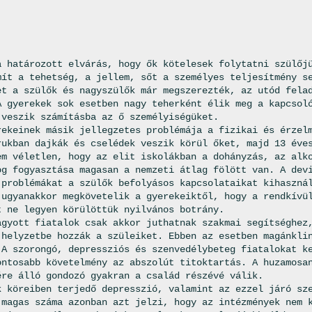
a határozott elvárás, hogy ők kötelesek folytatni szülőj
mít a tehetség, a jellem, sőt a személyes teljesítmény s
et a szülők és nagyszülők már megszerezték, az utód fela
A gyerekek sok esetben nagy teherként élik meg a kapcsol
 veszik számításba az ő személyiségüket.
rekeinek másik jellegzetes problémája a fizikai és érzel
rukban dajkák és cselédek veszik körül őket, majd 13 éve
em véletlen, hogy az elit iskolákban a dohányzás, az alk
og fogyasztása magasan a nemzeti átlag fölött van. A dev
 problémákat a szülők befolyásos kapcsolataikat kihaszná
 ugyanakkor megkövetelik a gyerekeiktől, hogy a rendkívü
t ne legyen körülöttük nyilvános botrány.
agyott fiatalok csak akkor juthatnak szakmai segítséghez
 helyzetbe hozzák a szüleiket. Ebben az esetben magánkli
 A szorongó, depressziós és szenvedélybeteg fiatalokat k
ontosabb követelmény az abszolút titoktartás. A huzamosa
ére álló gondozó gyakran a család részévé válik.
k köreiben terjedő depresszió, valamint az ezzel járó sz
 magas száma azonban azt jelzi, hogy az intézmények nem 