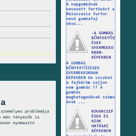
A napgombának
nevezett fertőzést a
Malassezia furfur
nevű gombafaj
okoz...
-A GOMBÁS
BŐRFERTŐZ
ÉSEK
GYERMEKKO
RBAN-
KÉPEKBEN
A GOMBÁS
BŐRFERTŐZÉSEK
GYERMEKKORBAN
KÉPEKBEN De viszket
a fejbőröm vajjon
nem gombás ?? A
gombás
megbetegedések száma
ja
évek ...
 személyes problémája
ROVARCSIP
ÉSEK ÉS
n más tényezők is
AZOK
nösen nyomasztó
HATÁSAI
KÉPEKBEN