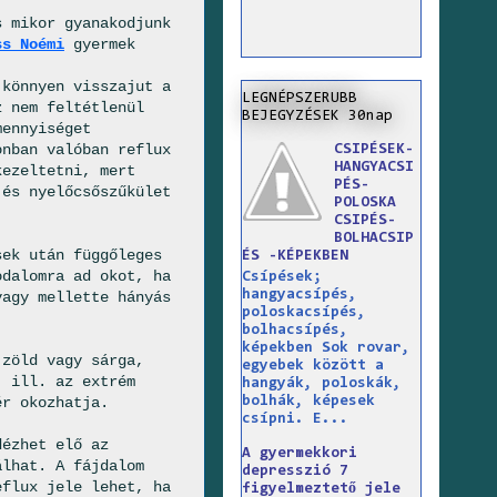
s mikor gyanakodjunk
ss Noémi
gyermek
 könnyen visszajut a
LEGNÉPSZERUBB
z nem feltétlenül
BEJEGYZÉSEK 30nap
mennyiséget
onban valóban reflux
CSIPÉSEK-
HANGYACSI
kezeltetni, mert
PÉS-
 és nyelőcsőszűkület
POLOSKA
CSIPÉS-
BOLHACSIP
sek után függőleges
ÉS -KÉPEKBEN
odalomra ad okot, ha
Csípések;
hangyacsípés,
vagy mellette hányás
poloskacsípés,
bolhacsípés,
képekben Sok rovar,
 zöld vagy sárga,
egyebek között a
, ill. az extrém
hangyák, poloskák,
bolhák, képesek
ér okozhatja.
csípni. E...
dézhet elő az
A gyermekkori
álhat. A fájdalom
depresszió 7
eflux jele lehet, ha
figyelmeztető jele