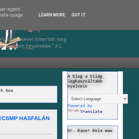
user-agent
erate usage
LEARN MORE
GOT IT
és kezelésével ismerteti meg
k ajánlom figyelmébe." K.L.
A blog a Világ
leghasználtabb
nyelvein
ch box
Powered by
Translate
ECSMP HASFALÁN
Dr. Bauer Bela www