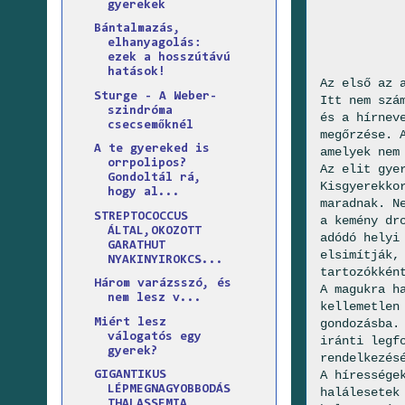
gyerekek
Bántalmazás,
elhanyagolás:
ezek a hosszútávú
hatások!
Az első az 
Sturge - A Weber-
Itt nem szá
szindróma
és a hírnev
csecsemőknél
megőrzése. 
A te gyereked is
amelyek nem
orrpolipos?
Az elit gye
Gondoltál rá,
Kisgyerekko
hogy al...
maradnak. N
STREPTOCOCCUS
a kemény dr
ÁLTAL,OKOZOTT
adódó helyi
GARATHUT
elsimítják,
NYAKINYIROKCS...
tartozókkén
Három varázsszó, és
A magukra h
nem lesz v...
kellemetlen
Miért lesz
gondozásba.
válogatós egy
iránti legf
gyerek?
rendelkezés
A híressége
GIGANTIKUS
LÉPMEGNAGYOBBODÁS
halálesetek
THALASSEMIA