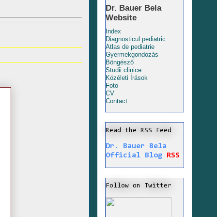
Dr. Bauer Bela
Website
Index
Diagnosticul pediatric
Atlas de pediatrie
Gyermekgondozás
Böngésző
Studii clinice
Közéleti Írások
Foto
CV
Contact
Read the RSS Feed
Dr. Bauer Bela
Official Blog
RSS
Follow on Twitter