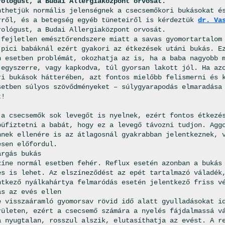
rológust, a Budai Allergiaközpont orvosát.
nthetjük normális jelenségnek a csecsemőkori bukásokat é
rről, és a betegség egyéb tüneteiről is kérdeztük
dr. Va
rológust, a Budai Allergiaközpont orvosát.
 fejletlen emésztőrendszere miatt a savas gyomortartalom
 pici babáknál ezért gyakori az étkezések utáni bukás. E
n esetben problémát, okozhatja az is, ha a baba nagyobb 
 egyszerre, vagy kapkodva, túl gyorsan lakott jól. Ha az
ri bukások hátterében, azt fontos mielőbb felismerni és 
setben súlyos szövődményeket – súlygyarapodás elmaradása
t!
 a csecsemők sok levegőt is nyelnek, ezért fontos étkezé
büfiztetni a babát, hogy ez a levegő távozni tudjon. Agg
nnek ellenére is az átlagosnál gyakrabban jelentkeznek, 
esen előfordul.
árgás bukás
zíne normál esetben fehér. Reflux esetén azonban a bukás
es is lehet. Az elszíneződést az epét tartalmazó váladék
ntkező nyálkahártya felmaródás esetén jelentkező friss v
ás az evés ellen
e visszaáramló gyomorsav rövid idő alatt gyulladásokat i
rületen, ezért a csecsemő számára a nyelés fájdalmassá v
a nyugtalan, rosszul alszik, elutasíthatja az evést. A r