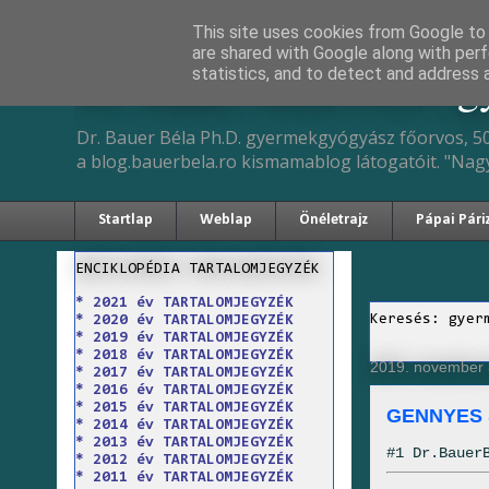
This site uses cookies from Google to d
are shared with Google along with perf
Dr. Bauer Béla Ph.D. 
statistics, and to detect and address 
Dr. Bauer Béla Ph.D. gyermekgyógyász főorvos, 50
a blog.bauerbela.ro kismamablog látogatóit. "Nag
Startlap
Weblap
Önéletrajz
Pápai Pári
ENCIKLOPÉDIA TARTALOMJEGYZÉK
* 2021 év TARTALOMJEGYZÉK
Keresés: gyer
* 2020 év TARTALOMJEGYZÉK
* 2019 év TARTALOMJEGYZÉK
* 2018 év TARTALOMJEGYZÉK
2019. november 
* 2017 év TARTALOMJEGYZÉK
* 2016 év TARTALOMJEGYZÉK
* 2015 év TARTALOMJEGYZÉK
GENNYES 
* 2014 év TARTALOMJEGYZÉK
* 2013 év TARTALOMJEGYZÉK
#1 Dr.Bauer
* 2012 év TARTALOMJEGYZÉK
* 2011 év TARTALOMJEGYZÉK