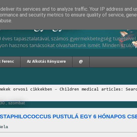
eliver its services and to analyze traffic. Your IP address and 
ormance and security metrics to ensure quality of service, gen
gyermekgyógyász
abuse.
 éves tapasztalatával, számos gyermekbetegség tüneteivel 
yon hasznos tanácsokat olvashattunk ismét. Minden szülőne
z Ferenc
Az Alkotás Kényszere
@
mekek orvosi cikkekben - Children medical articles: Sear
30., szombat
STAPHILOCOCCUS PUSTULÁ EGY 6 HÓNAPOS CS
Bela