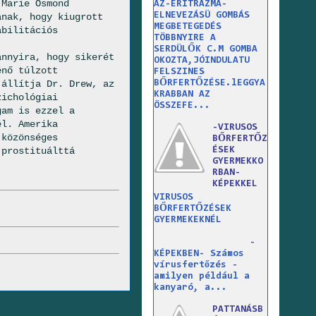
 Marie Osmond
AZ-ERITRAZMA-
ELNEVEZÁSÜ GOMBÁS
ának, hogy kiugrott
MEGBETEGEDÉS
abilitációs
TÖBBNYIRE A
SERDÜLŐK C.M GOMBA
annyira, hogy sikerét
OKOZTA,JÓINDULATU
énő túlzott
FELSZINES
 állítja Dr. Drew, az
BŐRFERTŐZÉSE.lEGGYA
KRABBAN AZ
zichológiai
ÖSSZEFE...
gam is ezzel a
él. Amerika
-VIRUSOS
 közönséges
BŐRFERTŐZ
 prostituálttá
ÉSEK
GYERMEKKO
RBAN-
KÉPEKKEL
VIRUSOS
BŐRFERTŐZÉSEK
GYERMEKEKNÉL
-
KÉPEKBEN- Számos
vírusfertőzés -
amilyen például a
kanyaró, a...
PATTANÁSB