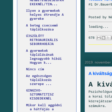
MEGBETEGEDÉSEGYRM
#1 Dr.Bauer
EKEKNÉL/TIN...
Ilyen a gyermekek
helyes étrendje A
Posted by
N
gyereke
A beteg csecsemő
loading...
táplálkozása
ÚJSZÜLÖTT
678
RETROAURIKÁLIS
SEBORRHOEÁJA
A gyermekek
táplálásának
legnagyobb hibái
2019. november 
Hogyan k...
Nincs cím
A kiváltsá
Az egészséges
táplálkozás
A kiv
szerepe ...
GINGIVO-
Pszichológu
SZTOMATITISZ
a korai túl
KISDEDEKNÉL
közrejátsza
Mikor kell aggódni
számukra.
a hátfájás a