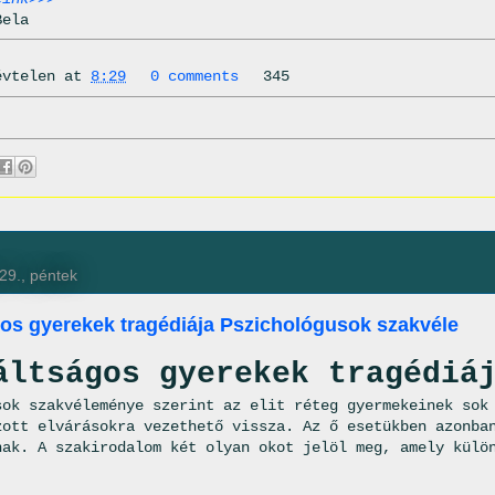
Bela
évtelen
at
8:29
0 comments
345
29., péntek
gos gyerekek tragédiája Pszichológusok szakvéle
áltságos gyerekek tragédiá
sok szakvéleménye szerint az elit réteg gyermekeinek sok
zott elvárásokra vezethető vissza. Az ő esetükben azonba
nak. A szakirodalom két olyan okot jelöl meg, amely külö