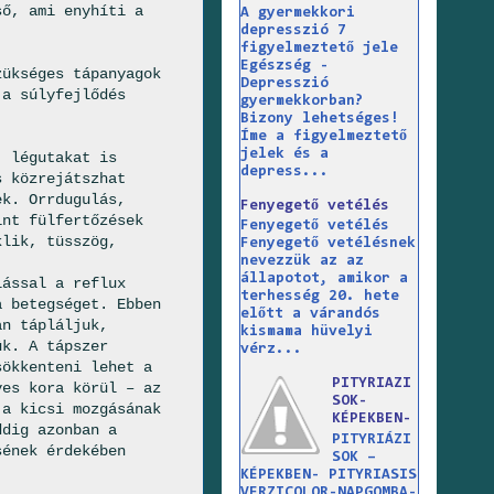
ső, ami enyhíti a
A gyermekkori
depresszió 7
figyelmeztető jele
Egészség -
zükséges tápanyagok
Depresszió
 a súlyfejlődés
gyermekkorban?
Bizony lehetséges!
Íme a figyelmeztető
jelek és a
, légutakat is
depress...
s közrejátszhat
ek. Orrdugulás,
Fenyegető vetélés
int fülfertőzések
Fenyegető vetélés
klik, tüsszög,
Fenyegető vetélésnek
nevezzük az az
állapotot, amikor a
lással a reflux
terhesség 20. hete
a betegséget. Ebben
előtt a várandós
an tápláljuk,
kismama hüvelyi
ük. A tápszer
vérz...
sökkenteni lehet a
PITYRIAZI
ves kora körül – az
SOK-
 a kicsi mozgásának
KÉPEKBEN-
ddig azonban a
PITYRIÁZI
sének érdekében
SOK –
KÉPEKBEN- PITYRIASIS
VERZICOLOR-NAPGOMBA-