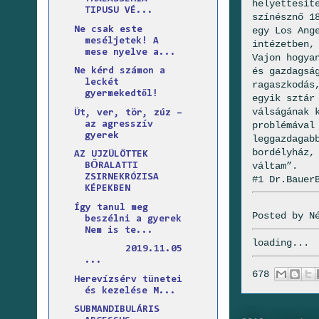
helyettesít
TIPUSU VÉ...
színésznő 1
Ne csak este
egy Los Ang
meséljetek! A
intézetben,
mese nyelve a...
Vajon hogya
és gazdagsá
Ne kérd számon a
leckét
ragaszkodás
gyermekedtől!
egyik sztár
válságának 
Üt, ver, tör, zúz –
az agresszív
problémával
gyerek
leggazdagab
bordélyház,
AZ UJZÜLÖTTEK
váltam”.
BŐRALATTI
ZSIRNEKRÓZISA
#1 Dr.Bauer
KÉPEKBEN
Így tanul meg
Posted by
N
beszélni a gyerek
Nem is te...
loading...
2019.11.05
...
678
Herevízsérv tünetei
és kezelése M...
SUBMANDIBULÁRIS