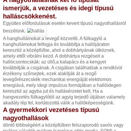
ismerjük, a vezetéses és idegi típusú
halláscsökkenést.
Együttes előfordulásuk esetén kevert típusú nagyothallásról
beszélünk.
A hanghullámokat a levegő közvetíti. A fülkagyló a
hanghullámokat felfogja és továbbítja a hallójáraton
keresztül a középfülbe, ahol a dobhártyának ütköznek,
amely ettől vibrálni kezd. A dobhártya rezgéseit a
hallócsontocskák: az üllő,a kalapács és a kengyel
továbbítják a csigának. A csigában találhatóak a rendkívül
érzékeny szőrsejtek, ezek alakítják át a rezgő
levegőrészecskék mechanikai energiáját elektromos
energiává, mely idegi impulzus formájában a hallóidegen
keresztül az agyba jut és hallásérzetet kelt. Ha a
hangvezetés fülkagylótól az agyig terjedő útjában valamely
akadály lép fel, korlátozottá válik a hallóképességünk.
A gyermekkori vezetéses típusú
nagyothallások
döntő többségéért a középfülben felszaporodó savós vagy
nyákos váladék gyülem (szerózus otitis media, SOM) a