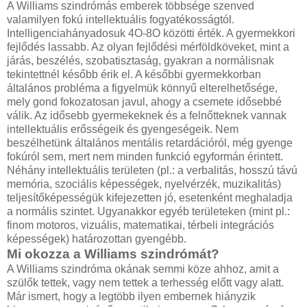
A Williams szindrómás emberek többsége szenved
valamilyen fokú intellektuális fogyatékosságtól.
Intelligenciahányadosuk 4O-8O közötti érték. A gyermekkori
fejlődés lassabb. Az olyan fejlődési mérföldköveket, mint a
járás, beszélés, szobatisztaság, gyakran a normálisnak
tekintettnél később érik el. A későbbi gyermekkorban
általános probléma a figyelmük könnyű elterelhetősége,
mely gond fokozatosan javul, ahogy a csemete idősebbé
válik. Az idősebb gyermekeknek és a felnőtteknek vannak
intellektuális erősségeik és gyengeségeik. Nem
beszélhetünk általános mentális retardációról, még gyenge
fokúról sem, mert nem minden funkció egyformán érintett.
Néhány intellektuális területen (pl.: a verbalitás, hosszú távú
memória, szociális képességek, nyelvérzék, muzikalitás)
teljesítőképességük kifejezetten jó, esetenként meghaladja
a normális szintet. Ugyanakkor egyéb területeken (mint pl.:
finom motoros, vizuális, matematikai, térbeli integrációs
képességek) határozottan gyengébb.
Mi okozza a Williams szindrómát?
A Williams szindróma okának semmi köze ahhoz, amit a
szülők tettek, vagy nem tettek a terhesség előtt vagy alatt.
Már ismert, hogy a legtöbb ilyen embernek hiányzik