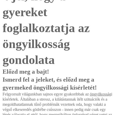
gyereket
foglalkoztatja az
öngyilkosság
gondolata
Előzd meg a bajt!
Ismerd fel a jeleket, és előzd meg a
gyermeked öngyilkossági kísérletét!
Felgyorsult világunkban sajnos egyre gyakoribbak az
öngyilkosság
i
kísérletek. Általában a stressz, a kilátástannak ítélt szituációk és a
megoldhatatlannak tűnő problémák vezetnek oda, hogy valaki a
végső elkeseredés gödrébe csússzon - innen pedig már csak egy
lépés választja el attól, hogy megpróbáljon önkezével véget vetni az