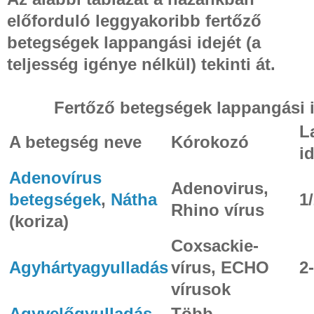
előforduló leggyakoribb fertőző
betegségek lappangási idejét (a
teljesség igénye nélkül) tekinti át.
Fertőző betegségek lappangási 
L
A betegség neve
Kórokozó
i
Adenovírus
Adenovirus,
betegségek
,
Nátha
1
Rhino vírus
(koriza)
Coxsackie-
Agyhártyagyulladás
vírus, ECHO
2
vírusok
Agyvelőgyulladás
Több