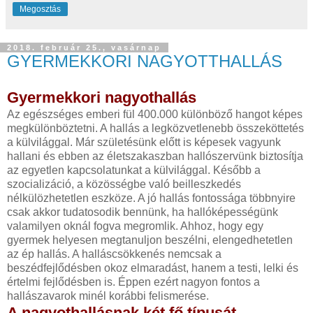
Megosztás
2018. február 25., vasárnap
GYERMEKKORI NAGYOTTHALLÁS
Gyermekkori nagyothallás
Az egészséges emberi fül 400.000 különböző hangot képes
megkülönböztetni. A hallás a legközvetlenebb összeköttetés
a külvilággal. Már születésünk előtt is képesek vagyunk
hallani és ebben az életszakaszban hallószervünk biztosítja
az egyetlen kapcsolatunkat a külvilággal. Később a
szocializáció, a közösségbe való beilleszkedés
nélkülözhetetlen eszköze. A jó hallás fontossága többnyire
csak akkor tudatosodik bennünk, ha hallóképességünk
valamilyen oknál fogva megromlik. Ahhoz, hogy egy
gyermek helyesen megtanuljon beszélni, elengedhetetlen
az ép hallás. A halláscsökkenés nemcsak a
beszédfejlődésben okoz elmaradást, hanem a testi, lelki és
értelmi fejlődésben is. Éppen ezért nagyon fontos a
hallászavarok minél korábbi felismerése.
A nagyothallásnak két fő típusát