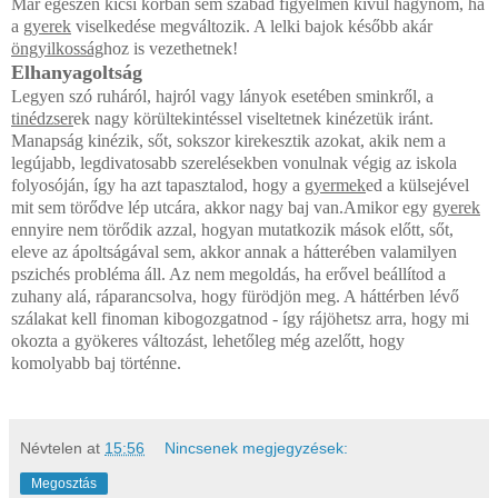
Már egészen kicsi korban sem szabad figyelmen kívül hagynom, ha
a
gyerek
viselkedése megváltozik. A lelki bajok később akár
öngyilkosság
hoz is vezethetnek!
Elhanyagoltság
Legyen szó ruháról, hajról vagy lányok esetében sminkről, a
tinédzser
ek nagy körültekintéssel viseltetnek kinézetük iránt.
Manapság kinézik, sőt, sokszor kirekesztik azokat, akik nem a
legújabb, legdivatosabb szerelésekben vonulnak végig az iskola
folyosóján, így ha azt tapasztalod, hogy a
gyermek
ed a külsejével
mit sem törődve lép utcára, akkor nagy baj van.Amikor egy
gyerek
ennyire nem törődik azzal, hogyan mutatkozik mások előtt, sőt,
eleve az ápoltságával sem, akkor annak a hátterében valamilyen
pszichés probléma áll. Az nem megoldás, ha erővel beállítod a
zuhany alá, ráparancsolva, hogy fürödjön meg. A háttérben lévő
szálakat kell finoman kibogozgatnod - így rájöhetsz arra, hogy mi
okozta a gyökeres változást, lehetőleg még azelőtt, hogy
komolyabb baj történne.
Névtelen
at
15:56
Nincsenek megjegyzések:
Megosztás