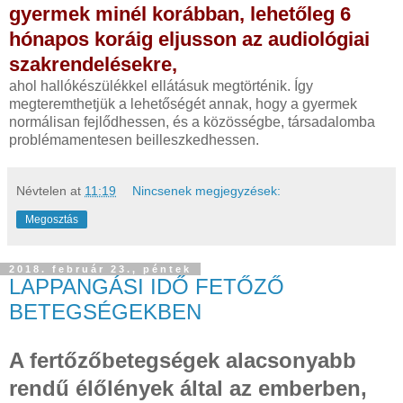
gyermek minél korábban, lehetőleg 6
hónapos koráig eljusson az audiológiai
szakrendelésekre,
ahol hallókészülékkel ellátásuk megtörténik. Így
megteremthetjük a lehetőségét annak, hogy a gyermek
normálisan fejlődhessen, és a közösségbe, társadalomba
problémamentesen beilleszkedhessen.
Névtelen
at
11:19
Nincsenek megjegyzések:
Megosztás
2018. február 23., péntek
LAPPANGÁSI IDŐ FETŐZŐ
BETEGSÉGEKBEN
A fertőzőbetegségek alacsonyabb
rendű élőlények által az emberben,