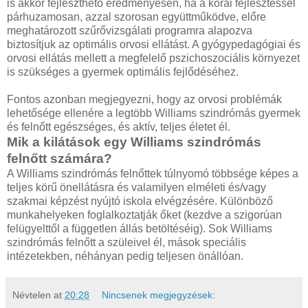
is akkor fejleszthető eredményesen, ha a korai fejlesztéssel
párhuzamosan, azzal szorosan együttműködve, előre
meghatározott szűrővizsgálati programra alapozva
biztosítjuk az optimális orvosi ellátást. A gyógypedagógiai és
orvosi ellátás mellett a megfelelő pszichoszociális környezet
is szükséges a gyermek optimális fejlődéséhez.
Fontos azonban megjegyezni, hogy az orvosi problémák
lehetősége ellenére a legtöbb Williams szindrómás gyermek
és felnőtt egészséges, és aktív, teljes életet él.
Mik a kilátások egy Williams szindrómás
felnőtt számára?
A Williams szindrómás felnőttek túlnyomó többsége képes a
teljes körű önellátásra és valamilyen elméleti és/vagy
szakmai képzést nyújtó iskola elvégzésére. Különböző
munkahelyeken foglalkoztatják őket (kezdve a szigorúan
felügyelttől a független állás betöltéséig). Sok Williams
szindrómás felnőtt a szüleivel él, mások speciális
intézetekben, néhányan pedig teljesen önállóan.
Névtelen
at
20:28
Nincsenek megjegyzések: