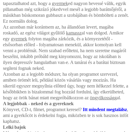
tapasztalhatod azt, hogy a
gyermek
ed nagyon hevessé válik, egyik
pillanatban még szikrázó jókedvvel mesél a legjobb barátnőjéről, a
másikban búskomoran gubbaszt a szobájában és bömbölteti a zenét.
Ez normális dolog.
Az azonban már korántsem az, ha állandóan levert, magába
roskadó, az egész világot gyűlölő
kamassz
al van dolgod. Amikor
egy
gyermek
folyton magába zárkózik, és a környezetétől -
elsősorban előled - folyamatosan menekül, akkor komolyan kell
venni a problémát. Nem szabad erőltetni, ha nem szeretne magáról
beszélni, inkább próbáld meg kinyomozni, hogy az iskolában is
ilyen depresszív hangulatban van-e. A tanárai és a barátai biztosan
segíteni fognak neked.
Azonban az a legjobb módszer, ha olyan programot szervezel,
amiben örömét leli, például közös vásárlás vagy mozizás. Ha
sikerül egyszer megnyílnia előtted úgy, hogy nem ítélkezel felette, a
későbbikben is bizalommal fog hozzád fordulni, így elkerülheted,
hogy az örök bánat miatt megpróbálkozzon az
öngyilkosság
gal.
A legjobbak - neked és a gyereknek
Könyvet, CD-t, filmet, programot keresel?
Itt mindent megtalálsz
,
ami a gyerkőcöt is érdekelni fogja, miközben te is sok hasznos infót
kaphatsz.
Lelki bajok