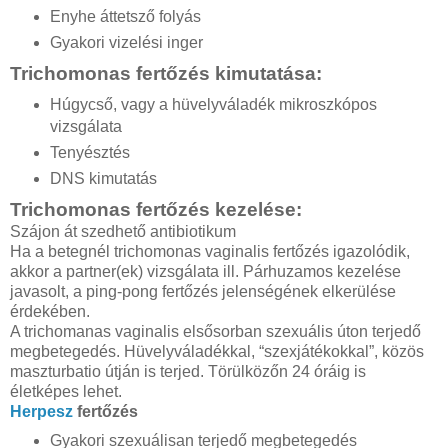
Enyhe áttetsző folyás
Gyakori vizelési inger
Trichomonas fertőzés kimutatása:
Húgycső, vagy a hüvelyváladék mikroszkópos
vizsgálata
Tenyésztés
DNS kimutatás
Trichomonas fertőzés kezelése:
Szájon át szedhető antibiotikum
Ha a betegnél trichomonas vaginalis fertőzés igazolódik,
akkor a partner(ek) vizsgálata ill. Párhuzamos kezelése
javasolt, a ping-pong fertőzés jelenségének elkerülése
érdekében.
A trichomanas vaginalis elsősorban szexuális úton terjedő
megbetegedés. Hüvelyváladékkal, “szexjátékokkal”, közös
maszturbatio útján is terjed. Törülközőn 24 óráig is
életképes lehet.
Herpesz
fertőzés
Gyakori szexuálisan terjedő megbetegedés