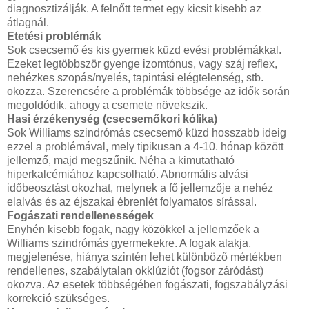
diagnosztizálják. A felnőtt termet egy kicsit kisebb az
átlagnál.
Etetési problémák
Sok csecsemő és kis gyermek küzd evési problémákkal.
Ezeket legtöbbször gyenge izomtónus, vagy száj reflex,
nehézkes szopás/nyelés, tapintási elégtelenség, stb.
okozza. Szerencsére a problémák többsége az idők során
megoldódik, ahogy a csemete növekszik.
Hasi érzékenység (csecsemőkori kólika)
Sok Williams szindrómás csecsemő küzd hosszabb ideig
ezzel a problémával, mely tipikusan a 4-10. hónap között
jellemző, majd megszűnik. Néha a kimutatható
hiperkalcémiához kapcsolható. Abnormális alvási
időbeosztást okozhat, melynek a fő jellemzője a nehéz
elalvás és az éjszakai ébrenlét folyamatos sírással.
Fogászati rendellenességek
Enyhén kisebb fogak, nagy közökkel a jellemzőek a
Williams szindrómás gyermekekre. A fogak alakja,
megjelenése, hiánya szintén lehet különböző mértékben
rendellenes, szabálytalan okklúziót (fogsor záródást)
okozva. Az esetek többségében fogászati, fogszabályzási
korrekció szükséges.