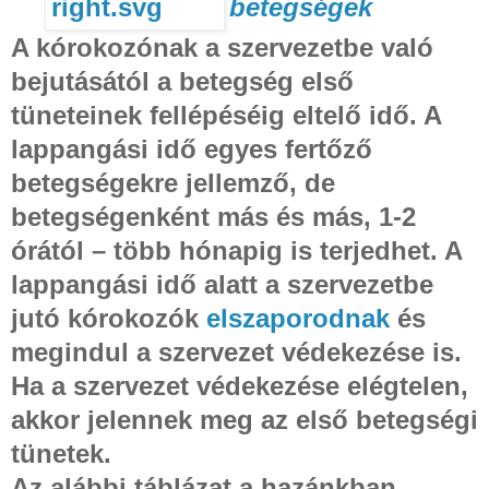
betegségek
A kórokozónak a szervezetbe való
bejutásától a betegség első
tüneteinek fellépéséig eltelő idő. A
lappangási idő egyes fertőző
betegségekre jellemző, de
betegségenként más és más, 1-2
órától – több hónapig is terjedhet. A
lappangási idő alatt a szervezetbe
jutó kórokozók
elszaporodnak
és
megindul a szervezet védekezése is.
Ha a szervezet védekezése elégtelen,
akkor jelennek meg az első betegségi
tünetek.
Az alábbi táblázat a hazánkban