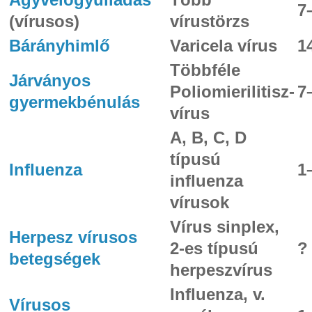
7
(vírusos)
vírustörzs
Bárányhimlő
Varicela vírus
1
Többféle
Járványos
Poliomierilitisz-
7
gyermekbénulás
vírus
A, B, C, D
típusú
Influenza
1
influenza
vírusok
Vírus sinplex,
Herpesz vírusos
2-es típusú
?
betegségek
herpeszvírus
Influenza, v.
Vírusos