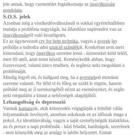
jele annak, hogy csemetédet foglalkoztatja az
öngyilkosság
gondolata
.
S.O.S. jelek
Azonban még a viselkedésváltozásnál is sokkal egyértelműbben
mutatja a probléma nagyságát, ha állandóan napirenden van az
öngyilkosság
ról való beszélgetés.
Ez az úgynevezett
cry for help technika
, vagyis a
gyerek
így
próbálja a tudtodra adni
szuicid szándék
át. Konkrétan nem meri
kimondani, hogy
öngyilkos
szeretne lenni - üzeneteket küld feléd,
mert fél attól, amit tenni készül. Reménykedik abban, hogy
észreveszed, valami nincs rendben, és segítesz neki megoldani a
problémáját.
Mindig legyél ott, és hallgasd meg, ha a
gyermek
ed mondani
szeretne valamit. Ne ítéld el és főleg ne szidd le rögtön, hanem
próbáld meg az ő szemszögéből nézni az eseményeket, és segíts
neki megtalálni a kiutat a nehézségek alagútjából.
Lehangoltság és depresszió
Vannak
kamasz
ok, akik könnyedén végigjárják a felnőtté válás
folyamatának ösvényeit, azonban sokaknak ez az időszak maga a
pokol. Az identitásválság, vagyis a saját személyiségük kialakítása,
na és persze a napi problémák - házi feladat, barátságok, szerelmek
- nem könnyítik meg az amúgy is labilis helyzetet. Emiatt