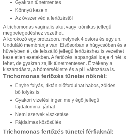
Gyakran tünetmentes
Könnyű kezelni
Az óvszer véd a fertőzéstől
A trichomonas vaginalis akut vagy krónikus jellegű
megbetegedéshez vezethet.
A kórokozó egy protozoon, melynek 4 ostora és egy un.
Unduláló membránja van. Elsősorban a húgycsőben és a
hüvelyben él, de felszálló jellegű fertőzéshez is vezethet
kezeletlen esetekben. A fertőzés lappangási ideje 4 hét is
lehet, de gyakran zajlik tünetmentesen. Érzékeny a
kiszáradásra, a hőmérsékletre és a pH változásra is.
Trichomonas fertőzés tünetei nőknél:
Enyhe folyás, riktán előfordulhat habos, zöldes
bő folyás is
Gyakori vizelési inger, mely égő jellegű
fájdalommal járhat
Nemi szervek viszketése
Fájdalmas közösülés
Trichomonas fertőzés tünetei férfiaknál: