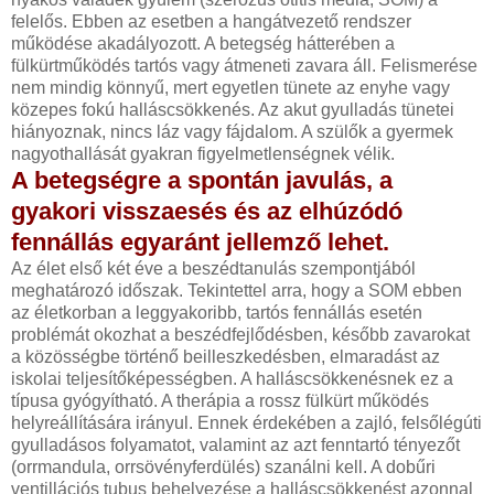
felelős. Ebben az esetben a hangátvezető rendszer
működése akadályozott. A betegség hátterében a
fülkürtműködés tartós vagy átmeneti zavara áll. Felismerése
nem mindig könnyű, mert egyetlen tünete az enyhe vagy
közepes fokú halláscsökkenés. Az akut gyulladás tünetei
hiányoznak, nincs láz vagy fájdalom. A szülők a gyermek
nagyothallását gyakran figyelmetlenségnek vélik.
A betegségre a spontán javulás, a
gyakori visszaesés és az elhúzódó
fennállás egyaránt jellemző lehet.
Az élet első két éve a beszédtanulás szempontjából
meghatározó időszak. Tekintettel arra, hogy a SOM ebben
az életkorban a leggyakoribb, tartós fennállás esetén
problémát okozhat a beszédfejlődésben, később zavarokat
a közösségbe történő beilleszkedésben, elmaradást az
iskolai teljesítőképességben. A halláscsökkenésnek ez a
típusa gyógyítható. A therápia a rossz fülkürt működés
helyreállítására irányul. Ennek érdekében a zajló, felsőlégúti
gyulladásos folyamatot, valamint az azt fenntartó tényezőt
(orrmandula, orrsövényferdülés) szanálni kell. A dobűri
ventillációs tubus behelyezése a halláscsökkenést azonnal