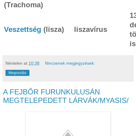
(Trachoma)
1
d
Veszettség
(lisza)
liszavírus
t
is
Névtelen
at
10:38
Nincsenek megjegyzések:
Megosztás
A FEJBŐR FURUNKULUSÁN
MEGTELEPEDETT LÁRVÁK/MYASIS/