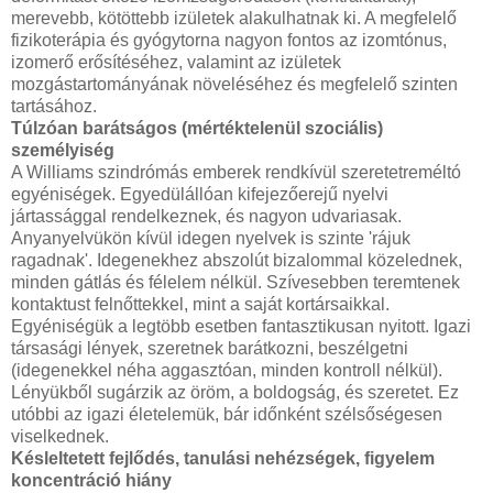
merevebb, kötöttebb izületek alakulhatnak ki. A megfelelő
fizikoterápia és gyógytorna nagyon fontos az izomtónus,
izomerő erősítéséhez, valamint az izületek
mozgástartományának növeléséhez és megfelelő szinten
tartásához.
Túlzóan barátságos (mértéktelenül szociális)
személyiség
A Williams szindrómás emberek rendkívül szeretetreméltó
egyéniségek. Egyedülállóan kifejezőerejű nyelvi
jártassággal rendelkeznek, és nagyon udvariasak.
Anyanyelvükön kívül idegen nyelvek is szinte 'rájuk
ragadnak'. Idegenekhez abszolút bizalommal közelednek,
minden gátlás és félelem nélkül. Szívesebben teremtenek
kontaktust felnőttekkel, mint a saját kortársaikkal.
Egyéniségük a legtöbb esetben fantasztikusan nyitott. Igazi
társasági lények, szeretnek barátkozni, beszélgetni
(idegenekkel néha aggasztóan, minden kontroll nélkül).
Lényükből sugárzik az öröm, a boldogság, és szeretet. Ez
utóbbi az igazi életelemük, bár időnként szélsőségesen
viselkednek.
Késleltetett fejlődés, tanulási nehézségek, figyelem
koncentráció hiány