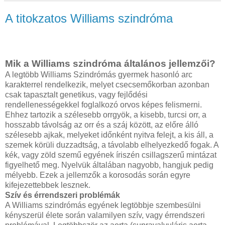
A titokzatos Williams szindróma
Mik a Williams szindróma általános jellemzői?
A legtöbb Williams Szindrómás gyermek hasonló arc
karakterrel rendelkezik, melyet csecsemőkorban azonban
csak tapasztalt genetikus, vagy fejlődési
rendellenességekkel foglalkozó orvos képes felismerni.
Ehhez tartozik a szélesebb orrgyök, a kisebb, turcsi orr, a
hosszabb távolság az orr és a száj között, az előre álló
szélesebb ajkak, melyeket időnként nyitva felejt, a kis áll, a
szemek körüli duzzadtság, a távolabb elhelyezkedő fogak. A
kék, vagy zöld szemű egyének íriszén csillagszerű mintázat
figyelhető meg. Nyelvük általában nagyobb, hangjuk pedig
mélyebb. Ezek a jellemzők a korosodás során egyre
kifejezettebbek lesznek.
Szív és érrendszeri problémák
A Williams szindrómás egyének legtöbbje szembesülni
kényszerül élete során valamilyen szív, vagy érrendszeri