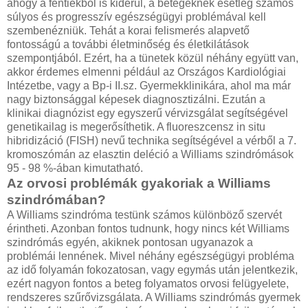
ahogy a fentiekből is kiderül, a betegeknek esetleg számos
súlyos és progresszív egészségügyi problémával kell
szembenézniük. Tehát a korai felismerés alapvető
fontosságú a további életminőség és életkilátások
szempontjából. Ezért, ha a tünetek közül néhány együtt van,
akkor érdemes elmenni például az Országos Kardiológiai
Intézetbe, vagy a Bp-i II.sz. Gyermekklinikára, ahol ma már
nagy biztonsággal képesek diagnosztizálni. Ezután a
klinikai diagnózist egy egyszerű vérvizsgálat segítségével
genetikailag is megerősíthetik. A fluoreszcensz in situ
hibridizáció (FISH) nevű technika segítségével a vérből a 7.
kromoszómán az elasztin deléció a Williams szindrómások
95 - 98 %-ában kimutatható.
Az orvosi problémák gyakoriak a Williams
szindrómában?
A Williams szindróma testünk számos különböző szervét
érintheti. Azonban fontos tudnunk, hogy nincs két Williams
szindrómás egyén, akiknek pontosan ugyanazok a
problémái lennének. Mivel néhány egészségügyi probléma
az idő folyamán fokozatosan, vagy egymás után jelentkezik,
ezért nagyon fontos a beteg folyamatos orvosi felügyelete,
rendszeres szűrővizsgálata. A Williams szindrómás gyermek