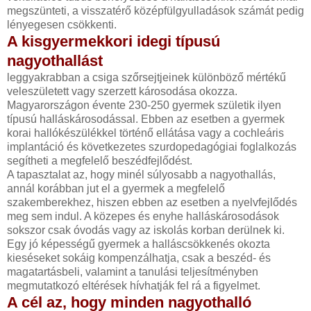
megszünteti, a visszatérő középfülgyulladások számát pedig
lényegesen csökkenti.
A kisgyermekkori idegi típusú
nagyothallást
leggyakrabban a csiga szőrsejtjeinek különböző mértékű
veleszületett vagy szerzett károsodása okozza.
Magyarországon évente 230-250 gyermek születik ilyen
típusú halláskárosodással. Ebben az esetben a gyermek
korai hallókészülékkel történő ellátása vagy a cochleáris
implantáció és következetes szurdopedagógiai foglalkozás
segítheti a megfelelő beszédfejlődést.
A tapasztalat az, hogy minél súlyosabb a nagyothallás,
annál korábban jut el a gyermek a megfelelő
szakemberekhez, hiszen ebben az esetben a nyelvfejlődés
meg sem indul. A közepes és enyhe halláskárosodások
sokszor csak óvodás vagy az iskolás korban derülnek ki.
Egy jó képességű gyermek a halláscsökkenés okozta
kieséseket sokáig kompenzálhatja, csak a beszéd- és
magatartásbeli, valamint a tanulási teljesítményben
megmutatkozó eltérések hívhatják fel rá a figyelmet.
A cél az, hogy minden nagyothalló