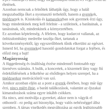
életének.
Azonban nemcsak a felnőttek láthatják úgy, hogy a halál
megszabadítja őket a nyomasztó terhektől, hanem a
gyerek
ek,
tinédzser
ek is. Kisiskolás és
kamaszkor
ban sok gyermek érzi úgy,
hogy mindenkinek meg kell felelnie - a szüleinek, a barátainak, a
tanárainak, sőt, mindenkinek a környezetében.
Ez azonban képtelenség. A félelem, hogy kudarcot vallanak, az
önbizalomhiány medreibe taszítja őket, tartanak a
következményektől, így egyszerűbbnek tűnik elkerülni az egészet.
Ismerd fel, ha
gyermek
ed hasonló gondolatokat forgat a fejében, és
előzd meg a bajt!
Magányosság
A függetlenség és önállóság érzése mindennél fontosabb egy
tizenéves számára. A bulik, a koncertek, a kiszemelt lány vagy fiú
érdeklődésének a felkeltése az elsődleges helyen szerepel, ha a
tinédzserkor
motivációiról van szó.
Amikor azonban eljön az a pont a
gyerek
életében, hogy már úgy
érzi,
nincs miért élnie
, a baráti találkozások, valamint az éjszakai
kimaradozások száma egyre inkább csökken.
Ha nincs, ami motiválja a gyereket, akkor nem is vágyik el
otthonról - ez pedig azt bizonyítja, hogy valós nehézséggel állsz
szemben. A társas viselkedés megváltozása az egyik legbiztosabb