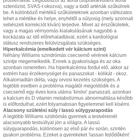
problémával. Legtöbbször az aorta (supravalvuláris aorta
sztenózist, SVAS-t okozva), vagy a tüdő artériák szűkülnek
be. A különböző mértékű szűkületeknek azonban változatos
lehet a mértéke és helye, enyhétől a súlyosig (mely azonnali
sebészeti korrekciót kíván) terjedve. Mivel az érszűkületek,
vagy a magas vérnyomás kialakulásának nagyobb a
kockázata az idő előrehaladtával, ezért a kardiológiai
státusz rendszeres felülvizsgálata szükséges.
Hiperkalcémia (emelkedett vér kálcium szint)
Néhány Williams szindrómás csecsemő vérének kálcium
szintje megemelkedik. Ennek a gyakorisága és az oka
azonban ismeretlen. Ha hiperkalcémia fordul elő, akkor az
extrém hasi érzékenységet és panaszokat - kólikát - okoz.
Alkalomadtán diéta, vagy orvosi kezelés szükséges. A
legtöbb esetben a probléma magától megoldódik és a
csecsemő egy éves kora utánra 'kinövi' panaszait, azonban
a kalcium és D vitamin metabolizmus abnormalitása később
is előfordulhat, ezért folyamatosan figyelemmel kell kísérni.
Alacsony születési súly / lassú súlygyarapodás
A legtöbb Williams szidrómás gyermek a testvéreinél
alacsonyabb testsúllyal jön a világra. A lassú
súlygyarapodás, különösen az első pár év során, szintén
gyakori probléma. Ezeket a gyerekeket 'lassan fejlődőként'