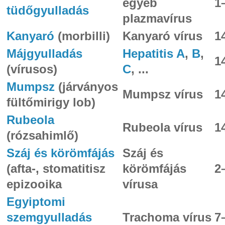
egyéb
1
tüdőgyulladás
plazmavírus
Kanyaró
(morbilli)
Kanyaró vírus
1
Májgyulladás
Hepatitis A
,
B
,
1
(vírusos)
C
, ...
Mumpsz
(járványos
Mumpsz vírus
1
fültőmirigy lob)
Rubeola
Rubeola vírus
1
(rózsahimlő)
Száj és körömfájás
Száj és
(afta-, stomatitisz
körömfájás
2
epizooika
vírusa
Egyiptomi
szemgyulladás
Trachoma vírus
7