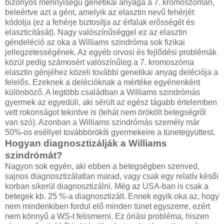
bizonyos mennyiségű genetikai anyaga a 7. kromoszómán,
beleértve azt a gént, amelyik az elasztin nevű fehérjét
kódolja (ez a fehérje biztosítja az érfalak erősségét és
elaszticitását). Nagy valószínűséggel ez az elasztin
géndeléció az oka a Williams szindróma sok fizikai
jellegzetességének. Az egyéb orvosi és fejlődési problémák
közül pedig számosért valószínűleg a 7. kromoszóma
elasztin génjéhez közeli további genetikai anyag deléciója a
felelős. Ezeknek a delécióknak a mértéke egyénenként
különböző. A legtöbb családban a Williams szindrómás
gyermek az egyedüli, aki sérült az egész tágabb értelemben
vett rokonságot tekintve is (tehát nem örökölt betegségről
van szó). Azonban a Williams szindrómás személy már
50%-os eséllyel továbbörökíti gyermekeire a tünetegyüttest.
Hogyan diagnosztizálják a Williams
szindrómát?
Nagyon sok egyén, aki ebben a betegségben szenved,
sajnos diagnosztizálatlan marad, vagy csak egy relatív késői
korban sikerül diagnosztizálni. Még az USA-ban is csak a
betegek kb. 25 %-a diagnosztizált. Ennek egyik oka az, hogy
nem mindenkiben fordul elő minden tünet egyszerre, ezért
nem könnyű a WS-t felismerni. Ez óriási probléma, hiszen