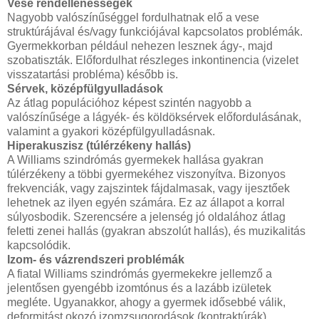
Vese rendellenességek
Nagyobb valószínűséggel fordulhatnak elő a vese
struktúrájával és/vagy funkciójával kapcsolatos problémák.
Gyermekkorban például nehezen lesznek ágy-, majd
szobatiszták. Előfordulhat részleges inkontinencia (vizelet
visszatartási probléma) később is.
Sérvek, középfülgyulladások
Az átlag populációhoz képest szintén nagyobb a
valószínűsége a lágyék- és köldöksérvek előfordulásának,
valamint a gyakori középfülgyulladásnak.
Hiperakuszisz (túlérzékeny hallás)
A Williams szindrómás gyermekek hallása gyakran
túlérzékeny a többi gyermekéhez viszonyítva. Bizonyos
frekvenciák, vagy zajszintek fájdalmasak, vagy ijesztőek
lehetnek az ilyen egyén számára. Ez az állapot a korral
súlyosbodik. Szerencsére a jelenség jó oldalához átlag
feletti zenei hallás (gyakran abszolút hallás), és muzikalitás
kapcsolódik.
Izom- és vázrendszeri problémák
A fiatal Williams szindrómás gyermekekre jellemző a
jelentősen gyengébb izomtónus és a lazább izületek
megléte. Ugyanakkor, ahogy a gyermek idősebbé válik,
deformitást okozó izomzsugorodások (kontraktúrák),