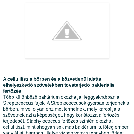
A cellulitisz a bőrben és a közvetlenül alatta
elhelyezkedő szövetekben tovaterjedő bakteriális
fertőzés.
Több különböző baktérium okozhatja; leggyakrabban a
Streptococcus fajok. A Streptococcusok gyorsan terjednek a
bőrben, mivel olyan enzimet termelnek, mely károsítja a
szövetnek azt a képességét, hogy korlátozza a fertőzés
terjedését. Staphylococcus fertőzés szintén okozhat
cellulitiszt, mint ahogyan sok más baktérium is, főleg emberi
vagy állati harapás, illetve vízben vagy szennyben történt