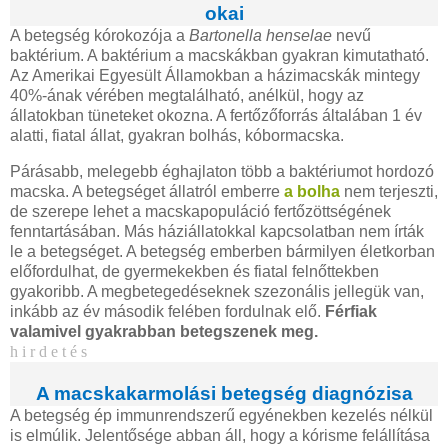
okai
A betegség kórokozója a
Bartonella henselae
nevű
baktérium. A baktérium a macskákban gyakran kimutatható.
Az Amerikai Egyesült Államokban a házimacskák mintegy
40%-ának vérében megtalálható, anélkül, hogy az
állatokban tüneteket okozna. A fertőzőforrás általában 1 év
alatti, fiatal állat, gyakran bolhás, kóbormacska.
Párásabb, melegebb éghajlaton több a baktériumot hordozó
macska. A betegséget állatról emberre
a bolha
nem terjeszti,
de szerepe lehet a macskapopuláció fertőzöttségének
fenntartásában. Más háziállatokkal kapcsolatban nem írták
le a betegséget. A betegség emberben bármilyen életkorban
előfordulhat, de gyermekekben és fiatal felnőttekben
gyakoribb. A megbetegedéseknek szezonális jellegük van,
inkább az év második felében fordulnak elő.
Férfiak
valamivel gyakrabban betegszenek meg.
h i r d e t é s
A macskakarmolási betegség diagnózisa
A betegség ép immunrendszerű egyénekben kezelés nélkül
is elmúlik. Jelentősége abban áll, hogy a kórisme felállítása