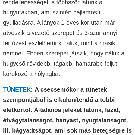
rendellenességet is többször látunk a
húgyutakban, ami szintén hajlamosít
gyulladásra. A lányok 1 éves kor után már
átveszik a vezető szerepet és 3-szor annyi
fertőzést észlelhetünk náluk, mint a másik
nemnél. Ebben szerepet játszik, hogy náluk a
húgycső rövidebb, tágabb, hamarabb feljut
kórokozó a hólyagba.
TÜNETEK:
A csecsemőkor a tünetek
szempontjából is elkülönítendő a többi
életkortól. Általános jeleket látunk, lázat,
étvágytalanságot, hányást, nyugtalanságot,
ill. bágyadtságot, ami sok más betegségre is