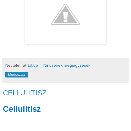
Névtelen
at
19:05
Nincsenek megjegyzések:
Megosztás
CELLULITISZ
Cellulitisz