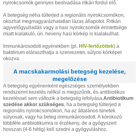
nyirokcsomók gennyes beolvadása ritkán fordul elő.
A betegség néha túlterjed a regionális nyirokcsomókon,
okozhat megmagyarázhatatlan lázas állapotot. Ritkán
agyvelőgyulladás vagy a hasi nyirokcsomók érintettsége
miatt kialakuló, ún. heveny hasi kórkép is kialakulhat.
Immunkárosodott egyénekben (pl.
HIV-fertőzöttek
) a
baktérium eláraszthatja a szervezetet, súlyos kórképet
okozva.
A macskakarmolási betegség kezelése,
megelőzése
A betegség egyénenként egészséges személyekben
rendszerint kezelés nélkül is megszűnik, és antibiotikus
kezeléssel sem változik a betegség lefolyása.
Antibiotikum
szedése akkor szükséges
, ha a betegség túlterjed a
regionális nyirokcsomókon, ha az általános tünetek
súlyosak, vagy ha beteg immunkárosodott. A kórokozó
többféle antibiotikumra is érzékeny, de a gyógyszert
hosszan (4-6 hétig) kell szedni a gyógyuláshoz.