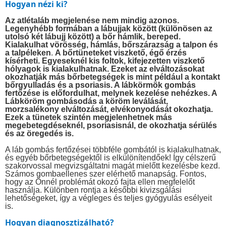
Hogyan nézi ki?
Az atlétaláb megjelenése nem mindig azonos.
Legenyhébb formában a lábujjak között (különösen az
utolsó két lábujj között) a bőr hámlik, bereped.
Kialakulhat vörösség, hámlás, bőrszárazság a talpon és
a talpéleken
.
A bőrtüneteket viszkető, égő érzés
kísérheti. Egyeseknél kis foltok, kifejezetten viszkető
hólyagok is kialakulhatnak. Ezeket az elváltozásokat
okozhatják más bőrbetegségek is mint például a kontakt
bőrgyulladás és a psoriasis. A lábkörmök gombás
fertőzése is előfordulhat, melynek kezelése nehézkes. A
Lábköröm gombásodás a köröm leválását,
morzsalékony elváltozását, elvékonyodását okozhatja.
Ezek a tünetek szintén megjelenhetnek más
megebetegdéseknél, psoriasisnál, de okozhatja sérülés
és az öregedés is.
A láb gombás fertőzései többféle gombától is kialakulhatnak,
és egyéb bőrbetegségektől is elkülönítendőek! Így célszerű
szakorvossal megvizsgáltatni magát mielőtt kezelésbe kezd.
Számos gombaellenes szer elérhető manapság. Fontos,
hogy az Önnél problémát okozó fajta ellen megfelelőt
használja. Különben rontja a későbbi kivizsgálási
lehetőségeket, így a végleges és teljes gyógyulás esélyeit
is.
Hogyan diagnosztizálható?