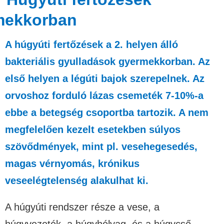
mekkorban
A húgyúti fertőzések a 2. helyen álló
bakteriális gyulladások gyermekkorban. Az
első helyen a légúti bajok szerepelnek. Az
orvoshoz forduló lázas csemeték 7-10%-a
ebbe a betegség csoportba tartozik. A nem
megfelelően kezelt esetekben súlyos
szövődmények, mint pl. vesehegesedés,
magas vérnyomás, krónikus
veseelégtelenség alakulhat ki.
A húgyúti rendszer része a vese, a