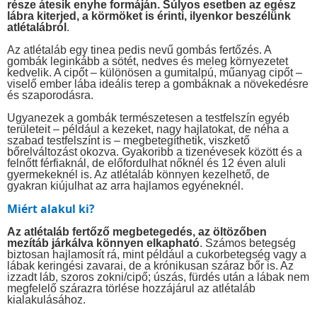
része átesik enyhe formáján. Súlyos esetben az egész
lábra kiterjed, a körmöket is érinti, ilyenkor beszélünk
atlétalábról
.
Az atlétaláb egy tinea pedis nevű gombás fertőzés. A
gombák leginkább a sötét, nedves és meleg környezetet
kedvelik. A cipőt – különösen a gumitalpú, műanyag cipőt –
viselő ember lába ideális terep a gombáknak a növekedésre
és szaporodásra.
Ugyanezek a gombák természetesen a testfelszín egyéb
területeit – például a kezeket, nagy hajlatokat, de néha a
szabad testfelszínt is – megbetegíthetik, viszkető
bőrelváltozást okozva. Gyakoribb a tizenévesek között és a
felnőtt férfiaknál, de előfordulhat nőknél és 12 éven aluli
gyermekeknél is. Az atlétaláb könnyen kezelhető, de
gyakran kiújulhat az arra hajlamos egyéneknél.
Miért alakul ki?
Az atlétaláb fertőző megbetegedés, az öltözőben
mezítáb járkálva könnyen elkapható
. Számos betegség
biztosan hajlamosít rá, mint például a cukorbetegség vagy a
lábak keringési zavarai, de a krónikusan száraz bőr is. Az
izzadt láb, szoros zokni/cipő; úszás, fürdés után a lábak nem
megfelelő szárazra törlése hozzájárul az atlétaláb
kialakulásához.