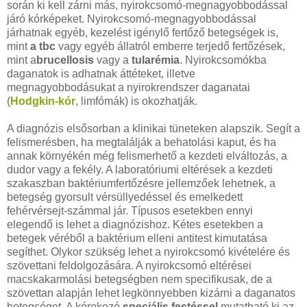
során ki kell zárni más, nyirokcsomó-megnagyobbodással
járó kórképeket. Nyirokcsomó-megnagyobbodással
járhatnak egyéb, kezelést igénylő fertőző betegségek is,
mint
a tbc
vagy egyéb állatról emberre terjedő fertőzések,
mint a
brucellosis
vagy a
tularémia
. Nyirokcsomókba
daganatok is adhatnak áttéteket, illetve
megnagyobbodásukat a nyirokrendszer daganatai
(
Hodgkin-kór
, limfómák) is okozhatják.
A diagnózis elsősorban a klinikai tüneteken alapszik. Segít a
felismerésben, ha megtalálják a behatolási kaput, és ha
annak környékén még felismerhető a kezdeti elváltozás, a
dudor vagy a fekély. A laboratóriumi eltérések a kezdeti
szakaszban baktériumfertőzésre jellemzőek lehetnek, a
betegség gyorsult vérsüllyedéssel és emelkedett
fehérvérsejt-számmal jár. Típusos esetekben ennyi
elegendő is lehet a diagnózishoz. Kétes esetekben a
betegek véréből a baktérium elleni antitest kimutatása
segíthet. Olykor szükség lehet a nyirokcsomó kivételére és
szövettani feldolgozására. A nyirokcsomó eltérései
macskakarmolási betegségben nem specifikusak, de a
szövettan alapján lehet legkönnyebben kizárni a daganatos
betegséget. A kórokozó
speciális festéssel
mutatható ki az