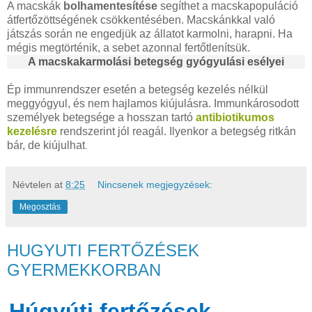
A macskák
bolhamentesítése
segíthet a macskapopuláció
átfertőzöttségének csökkentésében. Macskánkkal való
játszás során ne engedjük az állatot karmolni, harapni. Ha
mégis megtörténik, a sebet azonnal fertőtlenítsük.
A macskakarmolási betegség gyógyulási esélyei
Ép immunrendszer esetén a betegség kezelés nélkül
meggyógyul, és nem hajlamos kiújulásra. Immunkárosodott
személyek betegsége a hosszan tartó
antibiotikumos
kezelésre
rendszerint jól reagál. Ilyenkor a betegség ritkán
bár, de kiújulhat
.
Névtelen
at
8:25
Nincsenek megjegyzések:
Megosztás
HUGYUTI FERTŐZÉSEK
GYERMEKKORBAN
yúti fertőzések