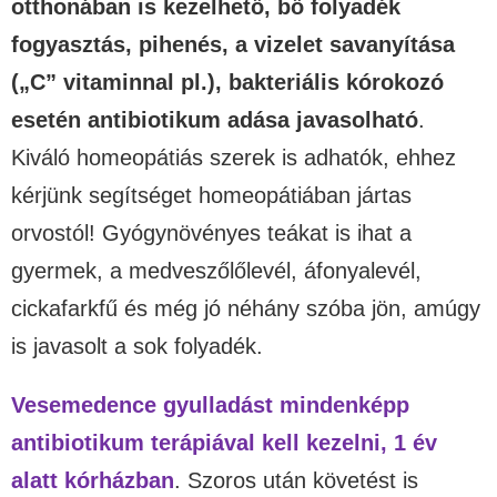
otthonában is kezelhető, bő folyadék
fogyasztás, pihenés, a vizelet savanyítása
(„C” vitaminnal pl.), bakteriális kórokozó
esetén antibiotikum adása javasolható
.
Kiváló homeopátiás szerek is adhatók, ehhez
kérjünk segítséget homeopátiában jártas
orvostól! Gyógynövényes teákat is ihat a
gyermek, a medveszőlőlevél, áfonyalevél,
cickafarkfű és még jó néhány szóba jön, amúgy
is javasolt a sok folyadék.
Vesemedence gyulladást mindenképp
antibiotikum terápiával kell kezelni, 1 év
alatt kórházban
. Szoros után követést is