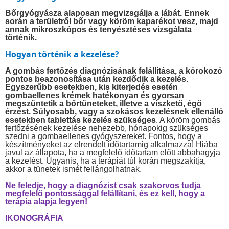
Bőrgyógyásza alaposan megvizsgálja a lábát. Ennek
során a területről bőr vagy köröm kaparékot vesz, majd
annak mikroszkópos és tenyésztéses vizsgálata
történik.
Hogyan történik a kezelése?
A gombás fertőzés diagnózisának felállítása, a kórokozó
pontos beazonosítása után kezdődik a kezelés.
Egyszerűbb esetekben, kis kiterjedés esetén
gombaellenes krémek hatékonyan és gyorsan
megszüntetik a bőrtüneteket, illetve a viszkető, égő
érzést. Súlyosabb, vagy a szokásos kezelésnek ellenálló
esetekben tablettás kezelés szükséges
. A köröm gombás
fertőzésének kezelése nehezebb, hónapokig szükséges
szedni a gombaellenes gyógyszereket. Fontos, hogy a
készítményeket az elrendelt időtartamig alkalmazza! Hiába
javul az állapota, ha a megfelelő időtartam előtt abbahagyja
a kezelést. Ugyanis, ha a terápiát túl korán megszakítja,
akkor a tünetek ismét fellángolhatnak.
Ne feledje, hogy a diagnózist csak szakorvos tudja
megfelelő pontossággal felállítani, és ez kell, hogy a
terápia alapja legyen!
IKONOGRÁFIA