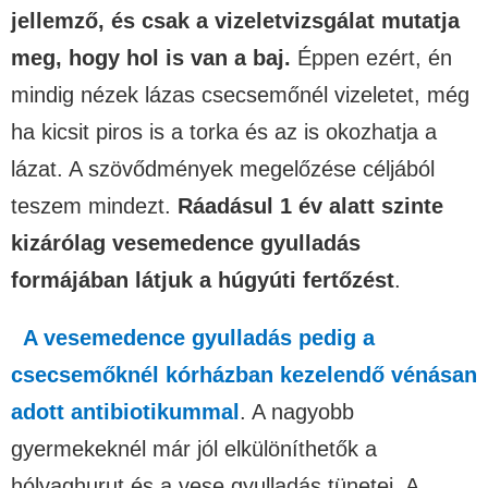
jellemző, és csak a vizeletvizsgálat mutatja
meg, hogy hol is van a baj.
Éppen ezért, én
mindig nézek lázas csecsemőnél vizeletet, még
ha kicsit piros is a torka és az is okozhatja a
lázat. A szövődmények megelőzése céljából
teszem mindezt.
Ráadásul 1 év alatt szinte
kizárólag vesemedence gyulladás
formájában látjuk a húgyúti fertőzést
.
A vesemedence gyulladás pedig a
csecsemőknél kórházban kezelendő vénásan
adott antibiotikummal
. A nagyobb
gyermekeknél már jól elkülöníthetők a
hólyaghurut és a vese gyulladás tünetei. A