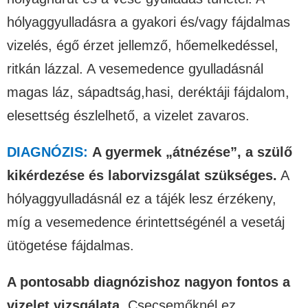
hólyaggyulladásra a gyakori és/vagy fájdalmas
vizelés, égő érzet jellemző, hőemelkedéssel,
ritkán lázzal. A vesemedence gyulladásnál
magas láz, sápadtság,hasi, deréktáji fájdalom,
elesettség észlelhető, a vizelet zavaros.
DIAGNÓZIS:
A gyermek „átnézése”, a szülő
kikérdezése és laborvizsgálat szükséges.
A
hólyaggyulladásnál ez a tájék lesz érzékeny,
míg a vesemedence érintettségénél a vesetáj
ütögetése fájdalmas.
A pontosabb diagnózishoz nagyon fontos a
vizelet vizsgálata
. Csecsemőknél ez