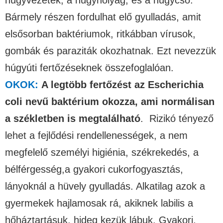
húgyvezeték, a húgyhólyag, és a húgycső.
Bármely részen fordulhat elő gyulladás, amit
elsősorban baktériumok, ritkábban vírusok,
gombák és paraziták okozhatnak. Ezt nevezzük
húgyúti fertőzéseknek összefoglalóan.
OKOK:
A legtöbb fertőzést az Escherichia
coli nevű baktérium okozza, ami normálisan
a székletben is megtalálható
. Rizikó tényező
lehet a fejlődési rendellenességek, a nem
megfelelő személyi higiénia, székrekedés, a
bélférgesség,a gyakori cukorfogyasztás,
lányoknál a hüvely gyulladás. Alkatilag azok a
gyermekek hajlamosak rá, akiknek labilis a
hőháztartásuk, hideg kezük lábuk. Gyakori,