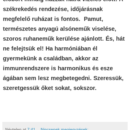
székrekedés rendezése, időjárásnak
megfelelő ruházat is fontos. Pamut,
természetes anyagú alsóneműk viselése,
szoros ruhaneműk kerülése ajánlott. És, hát
ne felejtsük el! Ha harmóniában él
gyermekünk a családban, akkor az
immunrendszere is harmonikus és esze
ágában sem lesz megbetegedni. Szeressük,
szeretgessük őket sokat, sokszor.
Névtelen
at
7:41
Nincsenek megjegyzések: