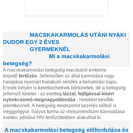
MACSKAKARMOLÁS UTÁNI NYAKI
DUDOR EGY 2 ÉVES
GYERMEKNÉL
Mi a macskakarmolási
betegség?
A macskakarmolási betegség macskáról emberre
terjedő
fertőzés
. Jellemzően az állat karmolása vagy
harapása nyomán kialakuló sérülés a behatolási kapu.
Ennek helyén is keletkezhetnek bőrtünetek, de a betegség
jellemző tünetei - az esetleg
lázzal, fejfájással kísért
nyirokcsomó-megnagyobbodás
- hetekkel később
jelentkeznek. A betegség rendszerint kezelés nélkül is
meggyógyul. Súlyos forma az immunrendszer károsodása
esetén, például HIV-fertőzöttekben alakulhat ki.
A macskakarmolási betegség előfordulása és