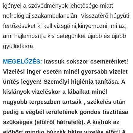
igényel a szövődmények lehetősége miatt
nefrológiai szakambulancián. Visszatérő húgyúti
fertőzéseket ki kell vizsgálni,kinyomozni, mi az,
ami hajlamosítja kis betegünket újabb és újabb
gyulladásra.
MEGELŐZÉS:
Itassuk sokszor csemeténket!
Vizelési inger esetén minél gyorsabb vizelet
ürítés legyen! Személyi higiénia tanítása. A
kislányok vizeléskor a lábaikat minél
nagyobb terpeszben tartsák , székelés után
pedig a végbél területének gondos tisztítása
szükséges (elölről hátrafelé). A kisfiúk az
előbőrt mindig húzzák hátra vizelés előtt! A