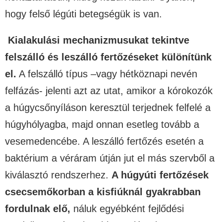
hogy felső légúti betegségük is van.
Kialakulási mechanizmusukat tekintve
felszálló és leszálló fertőzéseket különítünk
el.
A felszálló típus –vagy hétköznapi nevén
felfázás- jelenti azt az utat, amikor a kórokozók
a húgycsőnyíláson keresztül terjednek felfelé a
húgyhólyagba, majd onnan esetleg tovább a
vesemedencébe. A leszálló fertőzés esetén a
baktérium a véráram útján jut el más szervből a
kiválasztó rendszerhez.
A húgyúti fertőzések
csecsemőkorban a kisfiúknál gyakrabban
fordulnak elő,
náluk egyébként fejlődési