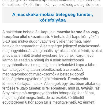
érintett csomókból. Erre ritkán van szükség a diagnózishoz.
A macskakarmolási betegség tünetei,
kórlefolyása
A baktérium behatolási kapuja a
macska karmolása vagy
harapása által okozott seb
. A behatolási kapu környékén
3-10 nap múlva dudor vagy fekély jelenhet meg, mely
hetekig fennmaradhat. A betegségre jellemző nyirokcsomó-
megnagyobbodás a regionális nyirokcsomókat érinti, azokat,
ahová az érintett terület nyirokerei befutnak. Karon levő
karmolás esetén a hónalj és a nyak nyirokcsomói
nagyobbodhatnak meg, míg ha a behatolási kapu a lábon
van, a lágyékhajlatban jelentkeznek a csomók. A
megnagyobbodott nyirokcsomók a betegek döntő
többségében egyetlen régiót érintenek. Rendszerint
tömöttek és fájdalmasak. A betegek egy részében általános,
fertőzésre utaló tünetek is felléphetnek, mint pl.
fejfájás, láz
.
A nyirokcsomó-megnagyobbodás hónapokig fennállhat,
majd magától megszűnik, de az esetek körülbelül
egyötödében 6 hónapon túl is megfigyelhető. Az érintett