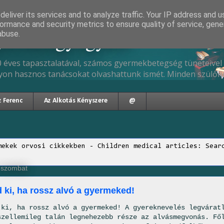
eliver its services and to analyze traffic. Your IP address and 
ormance and security metrics to ensure quality of service, gen
gyermekgyógyász
abuse.
 éves tapasztalatával, számos gyermekbetegség tüneteivel 
yon hasznos tanácsokat olvashattunk ismét. Minden szülőne
z Ferenc
Az Alkotás Kényszere
@
mekek orvosi cikkekben - Children medical articles: Sear
, szombat
d ki, ha rossz alvó a gyermeked!
 ki, ha rossz alvó a gyermeked! A gyereknevelés legvárat
szellemileg talán legnehezebb része az alvásmegvonás. Fő