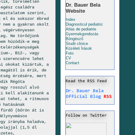
elik, türelmetlen
Dr. Bauer Bela
 egész családra
Website
pasztalatom szerint,
k el és sokszor ébred
Index
y nem a gyakran okolt
Diagnosticul pediatric
Atlas de pediatrie
l végérvényesen
Gyermekgondozás
leg. Ne törődjünk
Böngésző
nem húzódik-e meg
Studii clinice
ételérzékenységek
Közéleti Írások
zium-, B12-, vagy
Foto
CV
n szerencsére lehet
Contact
ai okokat kizártuk, a
 magától is érik, de
ntség érzésére, mert
Read the RSS Feed
ődik Régóta
vagy rosszul alvó
Dr. Bauer Bela
ki kell alakítanunk a
Official Blog
RSS
kat tehet, a ritmusos
ő hatásának
 fürdő (bőrön át is
Follow on Twitter
Mélynyomásos
egy irányba haladva,
óolajjal (1,5 dl
szetes,