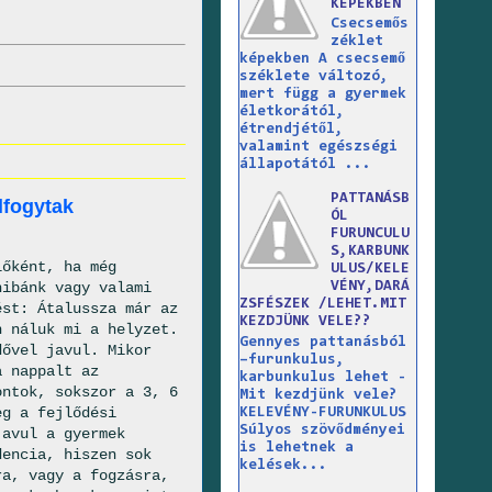
KÉPEKBEN
Csecsemős
zéklet
képekben A csecsemő
széklete változó,
mert függ a gyermek
életkorától,
étrendjétől,
valamint egészségi
állapotától ...
PATTANÁSB
lfogytak
ÓL
FURUNCULU
S,KARBUNK
lőként, ha még
ULUS/KELE
hibánk vagy valami
VÉNY,DARÁ
ZSFÉSZEK /LEHET.MIT
ést: Átalussza már az
KEZDJÜNK VELE??
n náluk mi a helyzet.
Gennyes pattanásból
dővel javul. Mikor
–furunkulus,
a nappalt az
karbunkulus lehet -
ontok, sokszor a 3, 6
Mit kezdjünk vele?
eg a fejlődési
KELEVÉNY-FURUNKULUS
Súlyos szövődményei
javul a gyermek
is lehetnek a
dencia, hiszen sok
kelések...
ra, vagy a fogzásra,