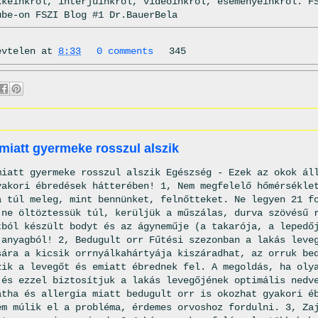
kkeinkről, interjúinkról, videóinkról, eseményeinkről. F
ube-on FSZI Blog #1 Dr.BauerBela
évtelen
at
8:33
0 comments
345
 miatt gyermeke rosszul alszik
miatt gyermeke rosszul alszik Egészség - Ezek az okok ál
yakori ébredések hátterében! 1, Nem megfelelő hőmérsékle
a túl meleg, mint bennünket, felnőtteket. Ne legyen 21 f
 ne öltöztessük túl, kerüljük a műszálas, durva szövésű 
tból készült bodyt és az ágyneműje (a takarója, a lepedő
 anyagból! 2, Bedugult orr Fűtési szezonban a lakás leve
sára a kicsik orrnyálkahártyája kiszáradhat, az orruk be
zik a levegőt és emiatt ébrednek fel. A megoldás, ha oly
 és ezzel biztosítjuk a lakás levegőjének optimális nedv
átha és allergia miatt bedugult orr is okozhat gyakori é
em múlik el a probléma, érdemes orvoshoz fordulni. 3, Za