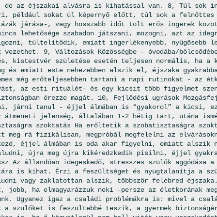
, de az éjszakai alvásra is kihatással van. 8, Túl sok i
ri, például sokat ül képernyő előtt, túl sok a felnőttes
lázák járása-, vagy hosszabb időt tölt erős ingerek közö
nincs lehetősége szabadon játszani, mozogni, azt az ideg
lgozni, túltelítődik, emiatt ingerlékenyebb, nyűgösebb l
z vezethet. 9, Változások Közösségbe - óvodába/bölcsődéb
és, kistestvér születése esetén teljesen normális, ha a 
ng és emiatt este nehezebben alszik el, éjszaka gyakrabb
emes még erőteljesebben tartani a napi rutinokat - az ét
vást, az esti rituálét- és egy kicsit több figyelmet sze
iztonságban érezze magát. 10, Fejlődési ugrások Mozgásfe
ni, járni tanul - éjjel álmában is “gyakorol” a kicsi, e
z átmeneti jelenség, általában 1-2 hétig tart, utána ism
sztaságra szoktatás Ha erőltetik a szobatisztaságra szok
tt meg rá fizikálisan, megpróbál megfelelni az elvárások
kezd, éjjel álmában is oda akar figyelni, emiatt alszik 
aludni, újra meg újra kikéredzkedik pisilni, éjjel gyakr
ssz Az állandóan idegeskedő, stresszes szülők aggódása a
tára is kihat. Érzi a feszültséget és nyugtalanítja a sz
ludni vagy zaklatottan alszik, többször felébred éjszaka
t, jobb, ha elmagyarázzuk neki –persze az életkorának me
unk. Ugyanez igaz a családi problémákra is: mivel a csal
k a szülőket is feszültebbé teszik, a gyermek biztonságé