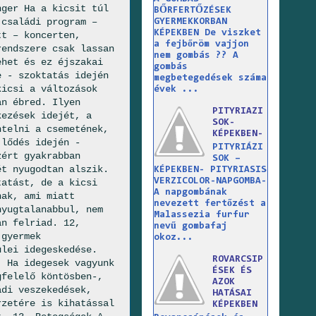
nger Ha a kicsit túl
BŐRFERTŐZÉSEK
 családi program –
GYERMEKKORBAN
KÉPEKBEN De viszket
tt – koncerten,
a fejbőröm vajjon
rendszere csak lassan
nem gombás ?? A
ehet és ez éjszakai
gombás
e - szoktatás idején
megbetegedések száma
kicsi a változások
évek ...
an ébred. Ilyen
PITYRIAZI
kezések idejét, a
SOK-
ntelni a csemetének,
KÉPEKBEN-
jlődés idején -
PITYRIÁZI
zért gyakrabban
SOK –
ét nyugodtan alszik.
KÉPEKBEN- PITYRIASIS
VERZICOLOR-NAPGOMBA-
tatást, de a kicsi
A napgombának
nak, ami miatt
nevezett fertőzést a
nyugtalanabbul, nem
Malassezia furfur
an felriad. 12,
nevű gombafaj
 gyermek
okoz...
ülei idegeskedése.
ROVARCSIP
. Ha idegesek vagyunk
ÉSEK ÉS
gfelelő köntösben-,
AZOK
ádi veszekedések,
HATÁSAI
rzetére is kihatással
KÉPEKBEN