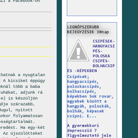
SZI a Facebook-on
LEGNÉPSZERUBB
BEJEGYZÉSEK 30nap
CSIPÉSEK-
HANGYACSI
PÉS-
POLOSKA
CSIPÉS-
BOLHACSIP
ÉS -KÉPEKBEN
lhatnak a nyugtalan
Csípések;
t A kicsiket éppúgy
hangyacsípés,
oknál több a baba
poloskacsípés,
bolhacsípés,
ruhákat, adjunk rá
képekben Sok rovar,
je) is készüljön
egyebek között a
gője szárazabb,
hangyák, poloskák,
dugul, nyitott
bolhák, képesek
ankor folyamatosan
csípni. E...
ességtartalmát.
A gyermekkori
bredést. Ha egy-két
depresszió 7
j Az újszülötteket
figyelmeztető jele