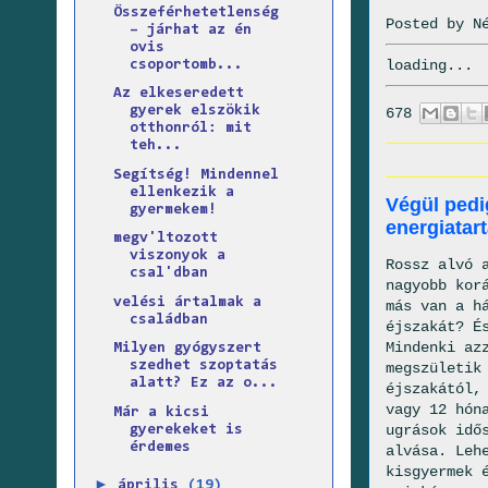
Összeférhetetlenség
Posted by
N
– járhat az én
ovis
loading...
csoportomb...
Az elkeseredett
gyerek elszökik
678
otthonról: mit
teh...
Segítség! Mindennel
ellenkezik a
Végül pedi
gyermekem!
energiatart
megv'ltozott
viszonyok a
Rossz alvó 
csal'dban
nagyobb kor
velési ártalmak a
más van a h
családban
éjszakát? É
Mindenki az
Milyen gyógyszert
szedhet szoptatás
megszületik
alatt? Ez az o...
éjszakától,
vagy 12 hón
Már a kicsi
ugrások idő
gyerekeket is
érdemes
alvása. Leh
kisgyermek 
►
április
(19)