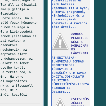
t. 13, Betegségek A
Rovarcsípések és
azok hatásai
flux áll az éjszakai
képekben Itt a nyár,
 amely gátolja a
a kerti programok,
elyzetekben
kirándulások és a
tünete ennek, ha a
rovarcsípések
szülő fogak hónapokon
időszaka. A rovarok
an nem is maga a
zöme ártal...
pl. a kipirosodott
GOMBÁS
csomók (általában az
MEGBETEGE
ásai Azokban a
DÉSE A
ecsemőkori
HÓNALJNAK
n dohányzik, az
ÉS
LÁGYÉKNAK
szoptatás alatt
AZ-ERITRAZMA-
se dohányozzon, ez
ELNEVEZÁSÜ GOMBÁS
s alatt is lehet
MEGBETEGEDÉS
yatejbe került
TÖBBNYIRE A
, a fekete tea, a
SERDÜLŐK C.M GOMBA
eint. Ha erre
OKOZTA,JÓINDULATU
FELSZINES
sal kapcsolatos
BŐRFERTŐZÉSE.lEGGYA
unkra, a Sleepwell
KRABBAN AZ
król, de a
ÖSSZEFE...
airól, kezelési
CSECSEMŐS
ZÉKLET