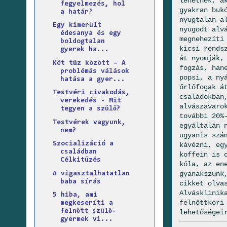
lehetnek, a
fegyelmezés, hol
gyakran buk
a határ?
nyugtalan a
Egy kimerült
nyugodt alv
édesanya és egy
megnehezíti
boldogtalan
kicsi rends
gyerek ha...
át nyomják,
Két tűz között – A
fogzás, han
problémás válások
popsi, a ny
hatása a gyer...
őrlőfogak á
Testvéri civakodás,
családokban
verekedés - Mit
alvászavaro
tegyen a szülő?
további 20%
Testvérek vagyunk,
egyáltalán 
nem?
ugyanis szá
Szocializáció a
kávézni, eg
családban
koffein is 
Célkitűzés
kóla, az en
gyanakszunk
A vigasztalhatatlan
baba sírás
cikket olva
Alvásklinik
5 hiba, ami
felnőttkori
megkeseríti a
felnőtt szülő-
lehetőségei
gyermek vi...