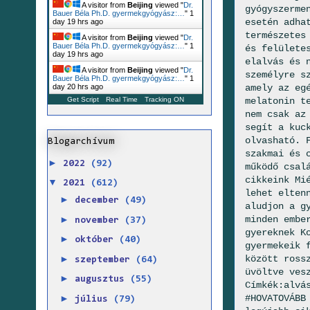
A visitor from
Beijing
viewed "
Dr.
gyógyszerme
Bauer Béla Ph.D. gyermekgyógyász:…
"
1
esetén adha
day 19 hrs ago
természetes
A visitor from
Beijing
viewed "
Dr.
Bauer Béla Ph.D. gyermekgyógyász:…
"
1
és felülete
day 19 hrs ago
elalvás és 
A visitor from
Beijing
viewed "
Dr.
személyre s
Bauer Béla Ph.D. gyermekgyógyász:…
"
1
amely az eg
day 20 hrs ago
melatonin t
Get Script
Real Time
Tracking ON
nem csak az
segít a kuc
olvasható. 
Blogarchívum
szakmai és 
►
2022
(92)
működő csal
cikkeink Mi
▼
2021
(612)
lehet elten
►
december
(49)
aludjon a g
►
minden embe
november
(37)
gyereknek K
►
október
(40)
gyermekeik 
►
között ross
szeptember
(64)
üvöltve ves
►
augusztus
(55)
Címkék:alvá
►
#HOVATOVÁBB
július
(79)