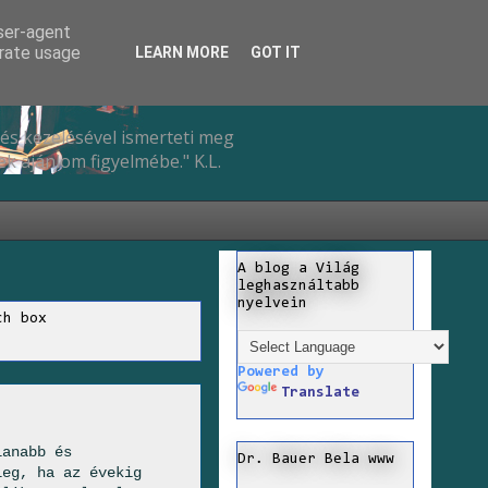
user-agent
erate usage
LEARN MORE
GOT IT
és kezelésével ismerteti meg
k ajánlom figyelmébe." K.L.
A blog a Világ
leghasználtabb
nyelvein
ch box
Powered by
Translate
lanabb és
Dr. Bauer Bela www
leg, ha az évekig