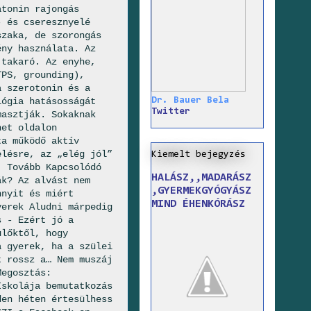
atonin rajongás
- és cseresznyelé
szaka, de szorongás
ény használata. Az
 takaró. Az enyhe,
TPS, grounding),
a szerotonin és a
Dr. Bauer Bela
lógia hatásosságát
Twitter
masztják. Sokaknak
net oldalon
ta működő aktív
elésre, az „elég jól”
Kiemelt bejegyzés
. Tovább Kapcsolódó
HALÁSZ,,MADARÁSZ
ák? Az alvást nem
,GYERMEKGYÓGYÁSZ
nnyit és miért
MIND ÉHENKÓRÁSZ
yerek Aludni márpedig
s - Ezért jó a
ülőktől, hogy
a gyerek, ha a szülei
t rossz a… Nem muszáj
Megosztás:
Iskolája bemutatkozás
den héten értesülhess