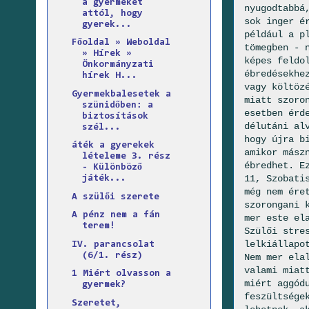
a gyermeket
nyugodtabbá
attól, hogy
sok inger é
gyerek...
például a p
Főoldal » Weboldal
tömegben - 
» Hírek »
képes feldo
Önkormányzati
ébredésekhe
hírek H...
vagy költöz
Gyermekbalesetek a
miatt szoro
szünidőben: a
esetben érd
biztosítások
délutáni al
szél...
hogy újra b
áték a gyerekek
amikor mász
lételeme 3. rész
ébredhet. E
- Különböző
11, Szobati
játék...
még nem ére
A szülői szerete
szorongani 
A pénz nem a fán
mer este el
terem!
Szülői stre
lelkiállapo
IV. parancsolat
(6/1. rész)
Nem mer ela
valami miat
1 Miért olvasson a
miért aggód
gyermek?
feszültsége
Szeretet,