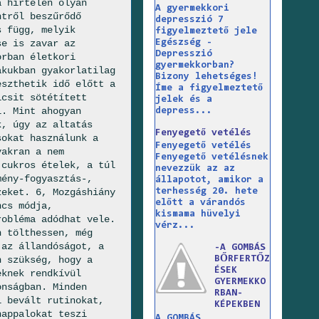
a hirtelen olyan
A gyermekkori
ntről beszűrődő
depresszió 7
s függ, melyik
figyelmeztető jele
Egészség -
se is zavar az
Depresszió
orban életkori
gyermekkorban?
akukban gyakorlatilag
Bizony lehetséges!
eszthetik idő előtt a
Íme a figyelmeztető
icsit sötétített
jelek és a
l. Mint ahogyan
depress...
k, úgy az altatás
Fenyegető vetélés
sokat használunk a
Fenyegető vetélés
yakran a nem
Fenyegető vetélésnek
 cukros ételek, a túl
nevezzük az az
mény-fogyasztás-,
állapotot, amikor a
zeket. 6, Mozgáshiány
terhesség 20. hete
előtt a várandós
ncs módja,
kismama hüvelyi
robléma adódhat vele.
vérz...
n tölthessen, még
 az állandóságot, a
-A GOMBÁS
n szükség, hogy a
BŐRFERTŐZ
ÉSEK
eknek rendkívül
GYERMEKKO
onságban. Minden
RBAN-
l bevált rutinokat,
KÉPEKBEN
nappalokat teszi
A GOMBÁS