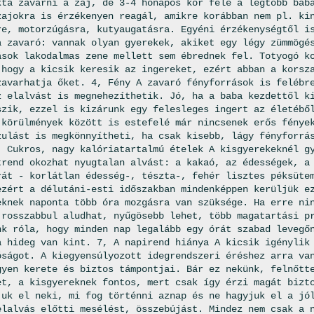
kta zavarni a zaj, de 3-4 hónapos kor felé a legtöbb bab
zajokra is érzékenyen reagál, amikre korábban nem pl. ki
re, motorzúgásra, kutyaugatásra. Egyéni érzékenységtől i
a zavaró: vannak olyan gyerekek, akiket egy légy zümmögé
ások lakodalmas zene mellett sem ébrednek fel. Totyogó k
 hogy a kicsik keresik az ingereket, ezért abban a korsz
zavarhatja őket. 4, Fény A zavaró fényforrások is felébr
z elalvást is megnehezíthetik. Jó, ha a baba kezdettől k
szik, ezzel is kizárunk egy felesleges ingert az életébő
 körülmények között is estefelé már nincsenek erős fénye
zulást is megkönnyítheti, ha csak kisebb, lágy fényforrá
, Cukros, nagy kalóriatartalmú ételek A kisgyerekeknél g
trend okozhat nyugtalan alvást: a kakaó, az édességek, a
rát - korlátlan édesség-, tészta-, fehér lisztes péksüte
ezért a délutáni-esti időszakban mindenképpen kerüljük e
eknek naponta több óra mozgásra van szüksége. Ha erre ni
 rosszabbul aludhat, nyűgösebb lehet, több magatartási p
nk róla, hogy minden nap legalább egy órát szabad levegő
a hideg van kint. 7, A napirend hiánya A kicsik igénylik
óságot. A kiegyensúlyozott idegrendszeri éréshez arra va
gyen kerete és biztos támpontjai. Bár ez nekünk, felnőtt
et, a kisgyereknek fontos, mert csak így érzi magát bizt
juk el neki, mi fog történni aznap és ne hagyjuk el a jó
elalvás előtti mesélést, összebújást. Mindez nem csak a 