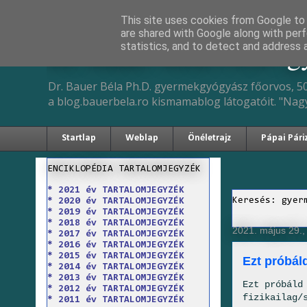
This site uses cookies from Google to d
are shared with Google along with perf
Dr. Bauer Béla Ph.D. 
statistics, and to detect and address 
Dr. Bauer Béla Ph.D. gyermekgyógyász főorvos, 50
a blog.bauerbela.ro kismamablog látogatóit. "Nag
Startlap
Weblap
Önéletrajz
Pápai Pári
ENCIKLOPÉDIA TARTALOMJEGYZÉK
* 2021 év TARTALOMJEGYZÉK
Keresés: gyer
* 2020 év TARTALOMJEGYZÉK
* 2019 év TARTALOMJEGYZÉK
* 2018 év TARTALOMJEGYZÉK
2021. május 29.
* 2017 év TARTALOMJEGYZÉK
* 2016 év TARTALOMJEGYZÉK
* 2015 év TARTALOMJEGYZÉK
Ezt próbál
* 2014 év TARTALOMJEGYZÉK
* 2013 év TARTALOMJEGYZÉK
Ezt próbáld
* 2012 év TARTALOMJEGYZÉK
fizikailag/
* 2011 év TARTALOMJEGYZÉK