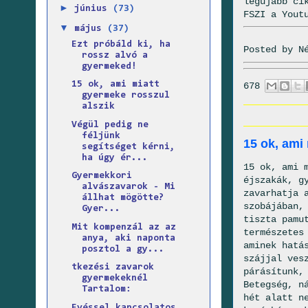
legújabb ci
►
június
(73)
FSZI a Yout
▼
május
(37)
Ezt próbáld ki, ha
Posted by
N
rossz alvó a
gyermeked!
15 ok, ami miatt
678
gyermeke rosszul
alszik
Végül pedig ne
féljünk
15 ok, ami
segítséget kérni,
ha úgy ér...
15 ok, ami 
Gyermekkori
éjszakák, g
alvászavarok - Mi
zavarhatja 
állhat mögötte?
szobájában,
Gyer...
tiszta pamu
Mit kompenzál az az
természetes
anya, aki naponta
aminek hatá
posztol a gy...
szájjal ves
tkezési zavarok
párásítunk,
gyermekeknél
Betegség, n
Tartalom:
hét alatt n
Evéssel kapcsolatos