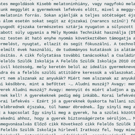
ntes megoldások Kisebb melatoninhiány, vagy nagyfokú mel
tunk meggylét a gyermeknek lefekvés előtt, mivel a meggy
 melatonin forrás. Sokan ajánlják a teljes sötétséget éj
s álom esetén sokat segít az éjszakai (narancs színű!) f
nyugodt éjszaka természetes sztárja nyugaton a súlyozott
zabott súly ugyanis a Mély Nyomás Technikát használja (D
ész testen át ható enyhe nyomás következtében támogatja 
ermelést, nyugtat, ellazít és segít fókuszálni. A techno
 elmúlt évek használói, de tudományos kutatások is alátá
kósítás. A cikk folytatása további tanácsokkal a Családi
Felelős Szülők Iskolája A Felelős Szülők Iskolája 2010 ó
civil közösség, mely keretén belül az ideális gyermeknev
ádra és a felelős szülői attitűdre keressük a válaszokat
ért nem alszanak az anyukák? Miért nem alszanak az anyuk
ni későbbre, mint a befőttet -… Aludni muszáj? Avagy: me
yerek Aludni muszáj? Avagy: mennyit és miért aludjon a g
rnek kell! A gyerekeknek pedig még inkább… Korai lefekvé
orai lefekvés - Ezért jó a gyereknek Gyakorta hallani sz
felébrednek éjszaka, túl hamar ébrednek… Így sínyli meg 
z a kapcsolat Így sínyli meg a gyerek, ha a szülei közöt
zekedni ahhoz, hogy a gyerek biztonságérzete sérüljön,… 
smegvonásalvás Előző cikk Következő cikk Felelős Szülők 
 Felelős Szülők Iskolája hírlevél Iratkozz fel, hogy min