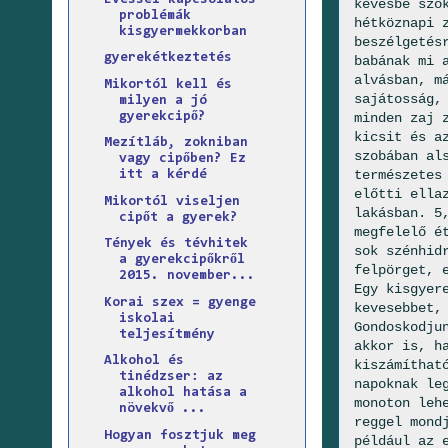
kevésbé szo
problémák
hétköznapi 
kisgyermekkorban
beszélgetés
gyerekétkeztetés
babának mi 
alvásban, m
Mikortól kell és
sajátosság,
milyen a jó
gyerekcipő?
minden zaj 
kicsit és a
Mezítláb, zokniban
szobában al
vagy cipőben? Ez
természetes
itt a kérdé
előtti ella
Mikortól viseljen
lakásban. 5
cipőt a gyerek?
megfelelő é
Tények és tévhitek
sok szénhid
a gyerekcipőkről
felpörget, 
2015. november...
Egy kisgyer
Korai szex = gyenge
kevesebbet,
iskolai
Gondoskodju
teljesítmény
akkor is, h
Alkohol és
kiszámíthat
tinédzser: az
napoknak le
alkohol hatása a
monoton leh
növekvő ...
reggel mond
Hogyan fosztjuk meg
például az 