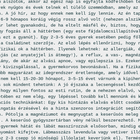
m alszotok, akkor az egész nap is egyfajta ködfelhőben t
rek nyűgös és évek telnek el túlélő üzemmódban, amely az
n. A jó hír, az hogy ennek nem kell így lennie. Az én ta
 6-9 hónapos koráig végig rossz alvó volt (nehezen alszi
ár lehet gyanakodni, de ha eltelt másfél év, biztos, hog
gy fogzás áll a háttérben (egy este fájdalomcsillapítóva
a ezt a gyanút). Egy 2-3-5 éves gyerek esetében pedig fő
 a Családinet szerzője. Az első lépés ellenőrizni, hogy 
fizikai ok a háttérben. Ilyenek lehetnek: az allergiák, 
ájás (az anyatejjel is átmegy!), a reflux, a vas-, magné
iány, de akár az alvási apnoe, vagy epilepszia is. Ezeke
y kivizsgálással, a gyermekorvos bevonásával. Ha a fizik
űbb magyarázat az idegrendszer éretlensége, amely idővel
 nem kell 15-20-30 hónapot, 3-5-15 évet várnunk a kipihe
s sok mindent tehetünk: A jó éjszaka a lecsengéssel kezd
 hogy milyen fontos az esti rutin, de a nehezen elalvó, 
etében ez nem elég, egy lépéssel tovább kell mennünk és 
ációs technikánkat: Egy kis hintázás elalvás előtt csodá
ingatás érzésével és a hinta szenzoros integrációt segít
n. Pótolja a magnéziumot és megnyugtat a keserűsós meleg
). A keserűsó gyógyszertárban vény nélkül beszerezhető. 
 gyermek hátát és lábát masszírozzuk elsősorban, mindig 
nyomást kifejtve. Lábmasszázs levendula vagy vetiver ill
oz 2-3 csepp jó minőségű illóolajat keverjünk el). Termé