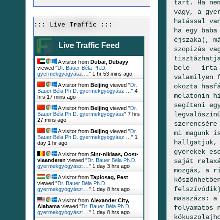
tart. Ha ne
vagy, a gye
hatással va
::: Live Traffic :::
ha egy baba
éjszaka), m
Live Traffic Feed
szopizás va
tisztázhatj
A visitor from
Dubai, Dubayy
bele – írta
viewed "
Dr. Bauer Béla Ph.D.
gyermekgyógyász:…
"
1 hr 53 mins ago
valamilyen 
A visitor from
Beijing
viewed "
Dr.
okozta hasf
Bauer Béla Ph.D. gyermekgyógyász:…
"
4
melatonin h
hrs 17 mins ago
segíteni eg
A visitor from
Beijing
viewed "
Dr.
legvalószín
Bauer Béla Ph.D. gyermekgyógyász
"
7 hrs
27 mins ago
szerencsére
A visitor from
Beijing
viewed "
Dr.
mi magunk i
Bauer Béla Ph.D. gyermekgyógyász:…
"
1
hallgatjuk,
day 1 hr ago
gyerekek es
A visitor from
Sint-niklaas, Oost-
saját relax
vlaanderen
viewed "
Dr. Bauer Béla Ph.D.
gyermekgyógyász:…
"
1 day 3 hrs ago
mozgás, a r
A visitor from
Tapiosag, Pest
köszönhetőe
viewed "
Dr. Bauer Béla Ph.D.
felszívódik
gyermekgyógyász:…
"
1 day 8 hrs ago
masszázs: a
A visitor from
Alexander City,
Alabama
viewed "
Dr. Bauer Béla Ph.D.
folyamatos 
gyermekgyógyász:…
"
1 day 8 hrs ago
kókuszolajh