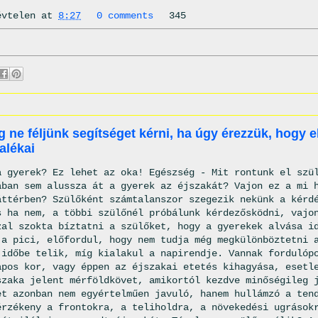
évtelen
at
8:27
0 comments
345
g ne féljünk segítséget kérni, ha úgy érezzük, hogy e
alékai
a gyerek? Ez lehet az oka! Egészség - Mit rontunk el szü
ában sem alussza át a gyerek az éjszakát? Vajon ez a mi 
áttérben? Szülőként számtalanszor szegezik nekünk a kérd
s ha nem, a többi szülőnél próbálunk kérdezősködni, vajo
zal szokta bíztatni a szülőket, hogy a gyerekek alvása i
 a pici, előfordul, hogy nem tudja még megkülönböztetni 
 időbe telik, míg kialakul a napirendje. Vannak fordulóp
apos kor, vagy éppen az éjszakai etetés kihagyása, esetl
szaka jelent mérföldkövet, amikortól kezdve minőségileg 
et azonban nem egyértelműen javuló, hanem hullámzó a ten
érzékeny a frontokra, a teliholdra, a növekedési ugrások