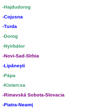
-Hajdudorog
-Cojusna
-Turda
-Dorog
-Nyirbátor
-Novi-Sad-Sîrbia
-
Lipăneşti
-Pápa
-Kistarcsa
-Rimavská Sobota-Slovacia
-Piatra-Neamţ