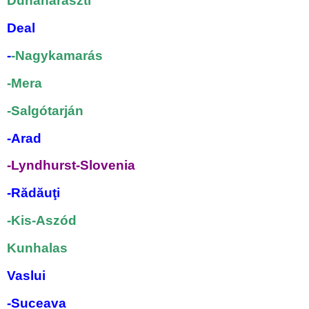
Dunaharaszti
Deal
-
-Nagykamarás
-Mera
-Salgótarján
-Arad
-Lyndhurst-Slovenia
-Rădăuţi
-Kis
-
Aszód
Kunhalas
Vaslui
-Suceava