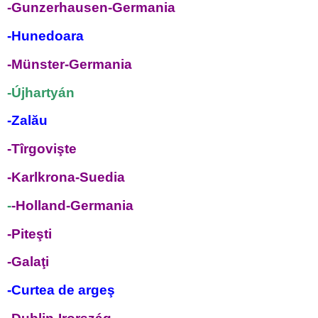
-Gunzerhausen-Germania
-Hunedoara
-Münster-Germania
-Újhartyán
-
Zalău
-Tîrgovişte
-Karlkrona-Suedia
-
-Holland-Germania
-
Piteşti
-Galaţi
-Curtea de argeş