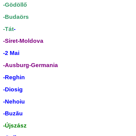
-Gödöllő
-Budaörs
-Tát
-
-Siret-Moldova
-2 Mai
-Ausburg-Germania
-Reghin
-Diosig
-Nehoiu
-Buz
ău
-Újszász