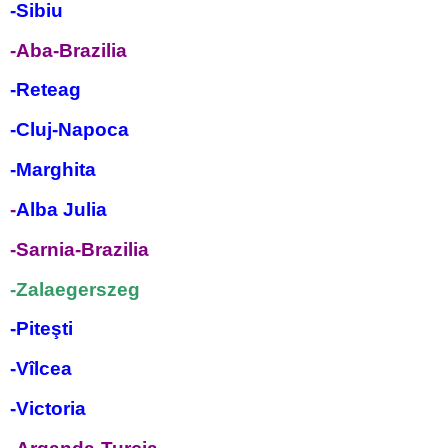
-Sibiu
-Aba-Brazilia
-Reteag
-Cluj-Napoca
-Marghita
-
Alba Julia
-Sarnia-Brazilia
-Zalaegerszeg
-Piteşti
-Vîlcea
-Victoria