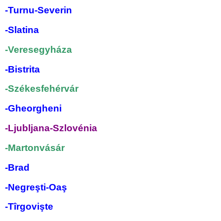
-Turnu-Severin
-Slatina
-Veresegyháza
-Bistrita
-Székesfehérvár
-Gheorgheni
-Ljubljana-Szlovénia
-Martonvásár
-Brad
-Negreşti-Oaş
-Tîrgovişte