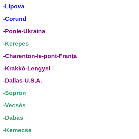
-Lipova
-Corund
-Poole-Ukraina
-Kerepes
-Charenton-le-pont-Franţa
-Krakk
ó-Lengyel
-Dallas-U.S.A.
-Sopron
-Vecsés
-Dabas
-Kemecse