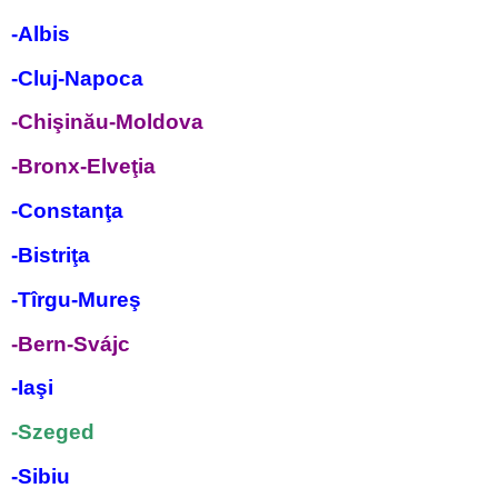
-Albis
-Cluj-Napoca
-Chi
ş
inău-Moldova
-Bronx-Elveţia
-Constanţa
-Bistriţa
-Tîrgu-Mureş
-Bern-Svájc
-Iaşi
-Szeged
-Sibiu