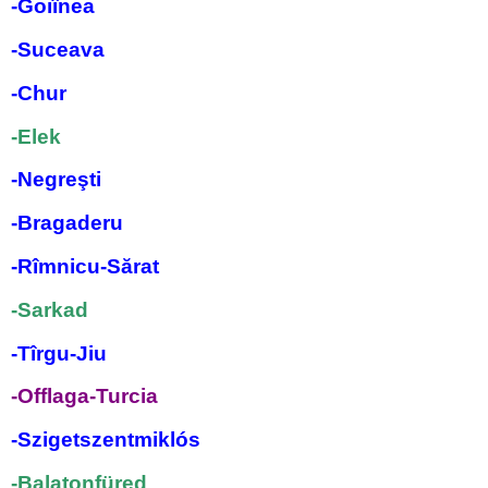
-Goiînea
-Suceava
-Chur
-Elek
-Negreşti
-Bragaderu
-
Rîmnicu-Sărat
-Sarkad
-Tîrgu-Jiu
-Offlaga-Turcia
-Szigetszentmiklós
-Balatonfüred