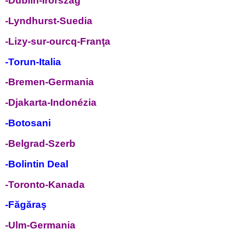
-Dublin-Irország
-Lyndhurst-Suedia
-Lizy-sur-ourcq-Franţa
-Torun-Italia
-Bremen-Germania
-Djakarta-Indonézia
-Botosani
-Belgrad-Szerb
-Bolintin Deal
-Toronto-Kanada
-Făgăraş
-Ulm-Germania