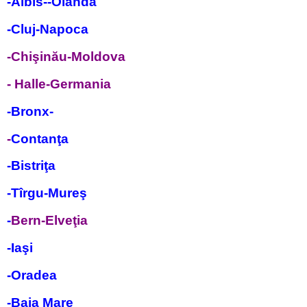
-Albis--Olanda
-Cluj-Napoca
-Chi
ş
inău-Moldova
- Halle-Germania
-Bronx-
-
Contanţa
-Bistriţa
-Tîrgu-Mureş
-
Bern-Elveţia
-Iaşi
-Oradea
-Baia Mare