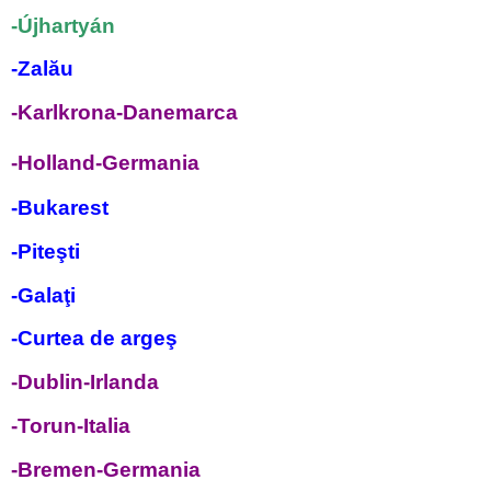
-Újhartyán
-
Zalău
-Karlkrona-Danemarca
-Holland-Germania
-Bukarest
-
Piteşti
-Galaţi
-Curtea de argeş
-Dublin-Irlanda
-Torun-Italia
-Bremen-Germania