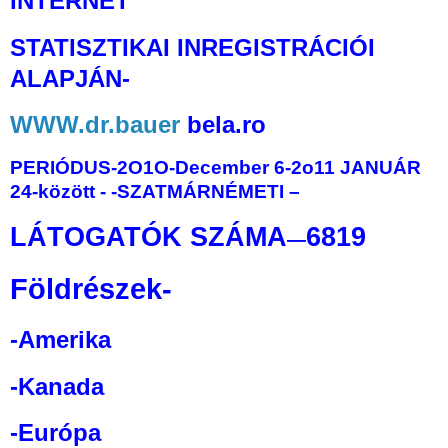
INTERNET
STATISZTIKAI INREGISTRÁCIÓI
ALAPJÁN-
WWW.dr.bauer
bela.ro
PERIÓDUS-2O1O-December 6-2o11 JANUÁR
24-között
-
-SZATMÁRNÉMETI –
LÁTOGATÓK SZÁMA
6819
—
Földrészek-
-Amerika
-Kanada
-Európa