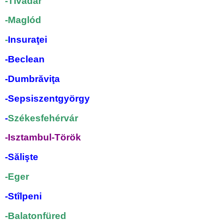
-Tivadar
-Maglód
-
Insuraţei
-Beclean
-Dumbrăviţa
-Sepsiszentgyörgy
-
Székesfehérvár
-Isztambul-Török
-Sălişte
-Eger
-Stîlpeni
-Balatonfüred