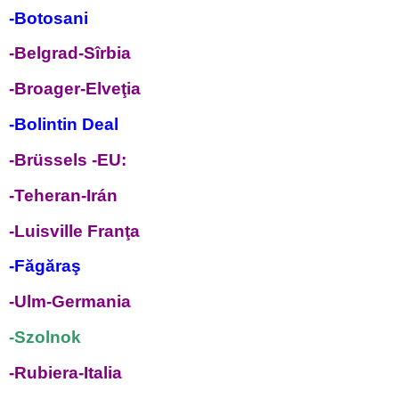
-Botosani
-Belgrad-Sîrbia
-Broager-Elveţia
-Bolintin Deal
-Brüssels -EU:
-Teheran-Irán
-Luisville Franţa
-Făgăraş
-Ulm-Germania
-Szolnok
-Rubiera-Italia