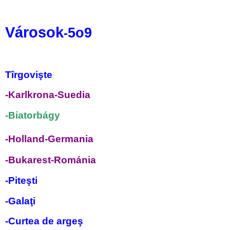
Városok
5o9
-
Tîrgovişte
-Karlkrona-Suedia
-Biatorb
ágy
-Holland-Germania
-Bukarest-Románia
-
Piteşti
-Galaţi
-Curtea de argeş