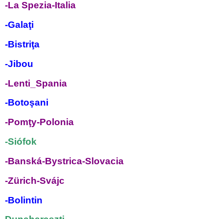
-La Spezia-Italia
-Galaţi
-Bistriţa
-Jibou
-Lenti_Spania
-Botoşani
-Pomţy-Polonia
-Siófok
-Banská-Bystrica-Slovacia
-Zürich-Svájc
-Bolintin