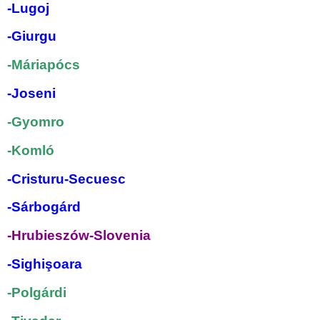
-Lugoj
-Giurgu
-Máriapócs
-Joseni
-Gyomro
-Komló
-Cristuru-Secuesc
-Sárbogárd
-Hrubieszów-Slovenia
-Sighişoara
-Polgárdi