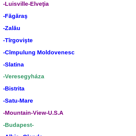
-Luisville-Elveţia
-Făgăraş
-
Zalău
-Tîrgovişte
-Cîmpulung Moldovenesc
-Slatina
-Veresegyháza
-Bistrita
-Satu-Mare
-Mountain-View-U.S.A
-Budapest-