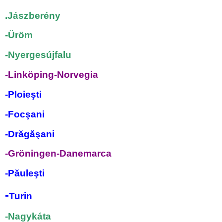
.Jászberény
-Üröm
-Nyergesújfalu
-Linköping-Norvegia
-Ploieşti
-Focşani
-Drăgăşani
-Gröningen-Danemarca
-Păuleşti
-
Turin
-Nagykáta