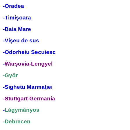
-Oradea
-Timişoara
-Baia Mare
-Vişeu de sus
-Odorheiu Secuiesc
-
Warşovia-Lengyel
-Györ
-Sighetu Marmaţiei
-Stuttgart-Germania
-
Lágymányos
-Debrecen