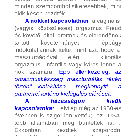
minden szempontból sikeresebbek, mint
akik késõn kezdték.
A nõkkel kapcsolatban
a vaginális
(vagyis közösüléses) orgazmus Freud
és követõi által érettnek és elérendõnek
tartott követelményét éppúgy
indokolatlannak ítélte, mint azt, hogy a
maszturbációval elért klitorális
orgazmus infantilis vagy káros lenne a
nõk számára.
Épp ellenkezõleg:
az
orgazmuskészség maszturbálás révén
történõ kialakítása megkönnyíti a
partnerrel történõ kielégülés elérését.
A
házasságon kívüli
kapcsolatokat
elvileg még az 1950-es
években is szigorúan vették; az USA
több államában még büntették is. .
Ekkoriban kezdtek szaporodni