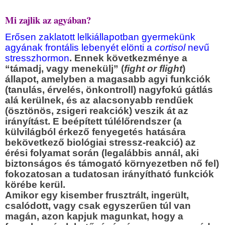
Mi zajlik az agyában?
Erősen zaklatott lelkiállapotban gyermekünk
agyának frontális lebenyét elönti a
cortisol
nevű
stresszhormon
. Ennek következménye a
“támadj, vagy menekülj” (
fight or flight
)
állapot, amelyben a magasabb agyi funkciók
(tanulás, érvelés, önkontroll) nagyfokú gátlás
alá kerülnek, és az alacsonyabb rendűek
(ösztönös, zsigeri reakciók) veszik át az
irányítást. E beépített túlélőrendszer (a
külvilágból érkező fenyegetés hatására
bekövetkező biológiai stressz-reakció) az
érési folyamat során (legalábbis annál, aki
biztonságos és támogató környezetben nő fel)
fokozatosan a tudatosan irányítható funkciók
körébe kerül.
Amikor egy kisember frusztrált, ingerült,
csalódott, vagy csak egyszerűen túl van
magán, azon kapjuk magunkat, hogy a