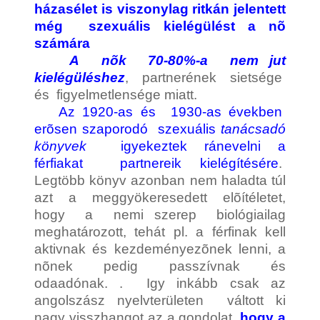
házasélet is viszonylag ritkán jelentett
még szexuális kielégülést a nõ
számára
A nõk 70-80%-a nem jut
kielégüléshez
, partnerének sietsége
és figyelmetlensége miatt.
Az 1920-as és 1930-as években
erõsen szaporodó szexuális
tanácsadó
könyvek
igyekeztek ránevelni a
férfiakat partnereik kielégítésére
.
Legtöbb könyv azonban nem haladta túl
azt a meggyökeresedett elõítéletet,
hogy a nemi szerep biológiailag
meghatározott, tehát pl. a férfinak kell
aktivnak és kezdeményezõnek lenni, a
nõnek pedig passzívnak és
odaadónak. . Igy inkább csak az
angolszász nyelvterületen váltott ki
nagy visszhangot az a gondolat,
hogy a