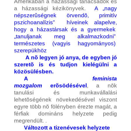
Amerikában a házassági tanácsadók és
a házassági kézikönyvek.
A „nagy
népszerûségnek örvendõ, primitív
pszichoanalízis” híveinek alapelve,
hogy a házastársak és a gyermekek
„tanuljanak meg alkalmazkodni”
természetes (vagyis hagyományos)
szerepükhöz
A nõ legyen jó anya, de egyben jó
szeretõ is és tudjon kielégülni a
közösülésben.
A
feminista
mozgalom
erõsödésével
, a nõk
tanulási és munkavállalási
lehetõségének növekedésével viszont
egyre több nõ fölényben érezte magát, a
férfiak domináns helyzete pedig
megrendült. .
Változott a tizenévesek helyzete