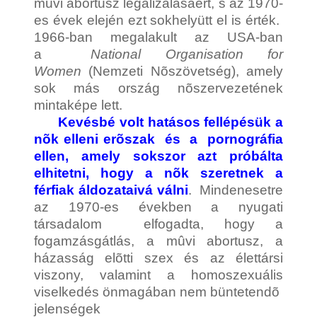
mûvi abortusz legalizálásáért, s az 1970-
es évek elején ezt sokhelyütt el is érték.
1966-ban megalakult az USA-ban
a
National Organisation for
Women
(Nemzeti Nõszövetség), amely
sok más ország nõszervezetének
mintaképe lett.
Kevésbé volt hatásos fellépésük a
nõk elleni erõszak és a pornográfia
ellen, amely sokszor azt próbálta
elhitetni, hogy a nõk szeretnek a
férfiak áldozataivá válni
. Mindenesetre
az 1970-es években a nyugati
társadalom elfogadta, hogy a
fogamzásgátlás, a mûvi abortusz, a
házasság elõtti szex és az élettársi
viszony, valamint a homoszexuális
viselkedés önmagában nem büntetendõ
jelenségek