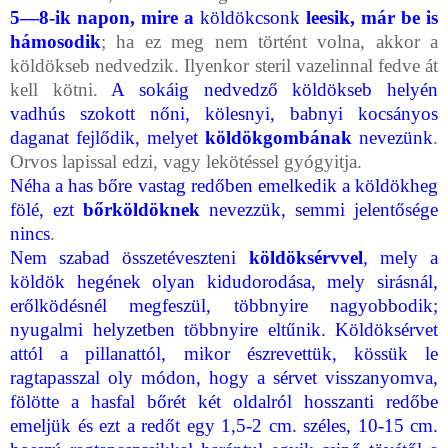
5—8-ik napon, mire a
köldökcsonk
leesik, már be is
hámosodik
; ha ez meg nem történt volna, akkor a
köldökseb nedvedzik. Ilyenkor steril vaze­linnal fedve át
kell kötni.
A sokáig nedvedző köldökseb helyén
vadhús szokott nőni, kölesnyi, babnyi kocsányos
daganat fejlődik, melyet
köldök­gombának
nevezünk
.
Orvos lapissal edzi, vagy lekötéssel gyógyitja.
Néha a has bőre vastag redőben emelkedik a köldökheg
fölé, ezt
bőr­köldöknek
nevezzük, semmi jelentősége
nincs
.
Nem szabad összetéveszteni
köldöksérvvel
, mely a
köldök hegének olyan kidudorodása, mely sirásnál,
erőlködésnél megfeszül, többnyire nagyobbodik;
nyugalmi helyzetben több­nyire eltűnik. Köldöksérvet
attól a pillanattól, mikor észrevettük, kössük le
ragtapasszal oly módon, hogy a sérvet visszanyomva,
fölötte a hasfal bőrét két oldalról hosszanti redőbe
emeljük és ezt a redőt egy 1,5-2 cm. széles, 10-15 cm.