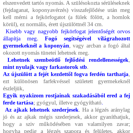
elszenvedett tartós nyomás. A szülésokozta sérü­léseknek
(fejdaganat, koponyavérzés) visszafejlődése után meg
kell mérni a fejkörfogatot (a fülek fölött, a homlok
körül), ez normális, érett újszü­löttnél 34 cm.
Kisebb vagy nagyobb fejkörfogat jelentőségét orvos
állapítja meg.
Fogó segítségével világrahozott
gyermekeknél a koponyán
, vagy arc­ban a fogó által
okozott nyomás tünetei lehetnek meg.
Lehetnek szembeötlő fejlődési rendellenességek
,
mint nyulajk vagy farkastorok stb
.
Az újszü­lött a fejét kezdettől fogva ferdén tarthatja
,
ezt különösen farfekvéssel szü­letett gyermekeknél
észleljük,
Egyik nyakizom rostjainak szakadásából ered a fej
ferde tartása
; gyógyul, illetve gyógyítható
.
Az ajkak lehetnek szederjesek
. Ha a légzés aránylag
jó és az ajkak mégis szederjesek, akkor gyaníthatjuk,
hogy a sziv működésében van valamilyen zavar;
hogyha pedig a légzés szapora és felületes, akkor