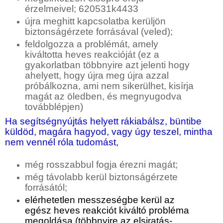
érzelmeivel;
620531k4433
újra meghitt kapcsolatba kerüljön
biztonságérzete forrásával (veled);
feldolgozza a problémát, amely
kiváltotta heves reakcióját (ez a
gyakorlatban többnyire azt jelenti hogy
ahelyett, hogy újra meg újra azzal
próbálkozna, ami nem sikerülhet, kisírja
magát az öledben, és megnyugodva
továbblépjen)
Ha segítségnyújtás helyett rákiabálsz, büntibe
küldöd, magára hagyod, vagy úgy teszel, mintha
nem vennél róla tudomást,
még rosszabbul fogja érezni magát;
még távolabb kerül biztonságérzete
forrásától;
elérhetetlen messzeségbe kerül az
egész heves reakciót kiváltó probléma
megoldása (többnyire az elsiratás-