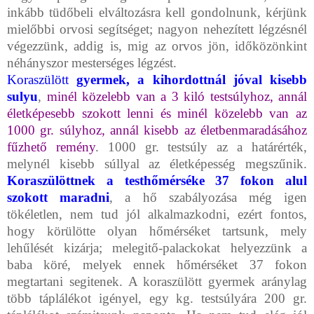
inkább tüdőbeli elváltozásra kell gon­dolnunk, kérjünk
mielőbbi orvosi segítséget; nagyon nehezített légzésnél
végezzünk, addig is, mig az orvos jön, időközönkint
néhányszor mesterséges légzést.
Koraszülött
gyermek, a kihordottnál jóval kisebb
sulyu
,
minél köze­lebb van a 3 kiló testsúlyhoz, annál
életképesebb szokott lenni és minél közelebb van az
1000 gr. súlyhoz, annál kisebb az életbenmaradásához
fűz­hető remény
. 1000 gr. testsúly az a határérték,
melynél kisebb súllyal az életképesség megszűnik.
Koraszülöttnek a testhőmérséke 37 fokon alul
szokott maradni
, a hő szabályozása még igen
tökéletlen, nem tud jól alkal­mazkodni, ezért fontos,
hogy körülötte olyan hőmérséket tartsunk, mely
lehűlését kizárja; melegitő-palackokat helyezzünk a
baba köré, melyek ennek hőmérséket 37 fokon
megtartani segitenek. A koraszülött gyermek aránylag
több táplálékot igényel, egy kg. testsúlyára 200 gr.