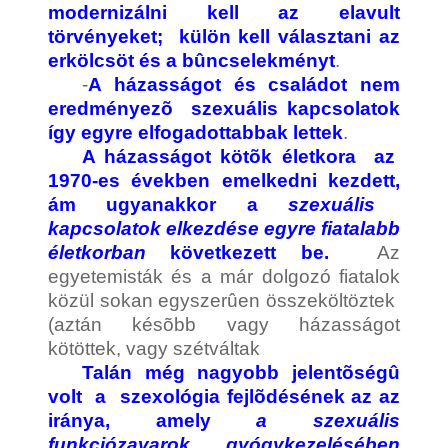
modernizálni kell az elavult
törvényeket; külön kell választani az
erkölcsöt és a bûncselekményt
.
-
A házasságot és családot nem
eredményezõ szexuális kapcsolatok
így egyre elfogadottabbak lettek
.
A házasságot kötõk életkora az
1970-es években emelkedni kezdett,
ám ugyanakkor a
szexuális
kapcsolatok elkezdése egyre fiatalabb
életkorban
következett be.
Az
egyetemisták és a már dolgozó fiatalok
közül sokan egyszerûen összeköltöztek
(aztán késõbb vagy házasságot
kötöttek, vagy szétváltak
Talán még nagyobb jelentõségû
volt a szexológia fejlõdésének az az
iránya, amely
a szexuális
funkciózavarok gyógykezelésében