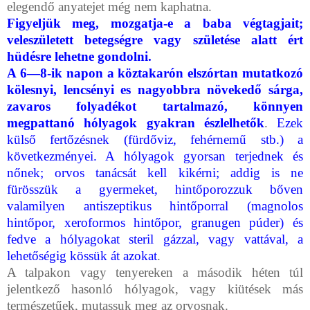
elegendő anyatejet még nem kaphatna.
Figyeljük meg, mozgatja-e a baba végtagjait;
veleszületett betegségre vagy születése alatt ért
hüdésre lehetne gondolni.
A 6—8-ik napon a köztakarón elszórtan mutatkozó
kölesnyi, lencsényi es nagyobbra növekedő sárga,
zavaros folyadékot tartalmazó, könnyen
megpattanó hólyagok gyakran észlelhetők
.
Ezek
külső fertőzésnek (fürdőviz, fehérnemű stb.) a
következményei. A hólyagok gyorsan ter­jednek és
nőnek; orvos tanácsát kell kikérni; addig is ne
fürösszük a gyer­meket, hintőporozzuk bőven
valamilyen antiszeptikus hintőporral (magnolos
hintőpor, xeroformos hintőpor, granugen púder) és
fedve a hólyagokat steril gázzal, vagy vattával, a
lehetőségig kössük át azokat
.
A talpakon vagy tenyereken a második héten túl
jelentkező hasonló hólyagok, vagy kiütések más
természetűek, mutassuk meg az orvosnak.