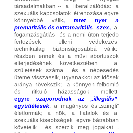
társadalmakban -- a
liberalizálódás: a
szexuális kapcsolatok létrehozása egyre
könnyebbé válik
,
teret nyer a
premaritális és extramaritális szex
,
a
fogamzásgátlás és a nemi úton terjedõ
fertõzések elleni védekezés
technikailag biztonságosabbá válik;
részben ennek és a mûvi abortuszok
elterjedésének következtében a
születések száma és a népesedés
üteme visszaesik, ugyanakkor az idõsek
aránya növekszik; a könnyen felbomló
és ritkuló házasságok mellett
egyre
szaporodnak az „illegális”
együttélések
, a magányos és „szingli”
életformák; a nõk, a fiatalok és a
szexuális kisebbségek egyre bátrabban
követelik és szerzik meg jogaikat .