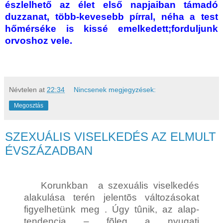
észlelhető az élet első napjai­ban támadó
duzzanat, több-kevesebb pírral, néha a test
hőmérséke is kissé emelkedett;forduljunk
orvoshoz vele.
Névtelen
at
22:34
Nincsenek megjegyzések:
Megosztás
SZEXUÁLIS VISELKEDÉS AZ ELMULT
ÉVSZÁZADBAN
Korunkban a szexuális viselkedés
alakulása terén jelentõs változásokat
figyelhetünk meg . Úgy tûnik, az alap-
tendencia – fõleg a nyugati