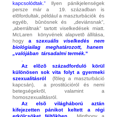
kapcsolódtak.”
Ilyen pánikjelenségek
persze már a 19. században is
elõfordultak, például a maszturbációk és
egyéb, bûnösnek és „deviánsnak”,
„aberráltnak” tartott viselkedések miatt.
McLaren könyvének alapvetõ állítása,
hogy
a sz
exuális viselkedés nem
biológiailag meghatározott, hanem
„valójában társadalmi termék.
”
.
Az elõzõ századforduló körül
különösen sok vita folyt a gyermeki
szexualitásról
(fõleg a maszturbáció
kapcsán), a prostitúcióról és nemi
betegségekrõl, valamint a
homoszexualitásról.
Az elsõ világháború aztán
kifejezetten pánikot keltett a régi
erkölcsöket féltõkben
. Minthogy a