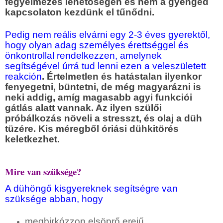
fegyelmezés lehetőségén és nem a gyengéd
kapcsolaton kezdünk el tűnődni.
Pedig nem reális elvárni egy 2-3 éves gyerektől,
hogy olyan adag személyes érettséggel és
önkontrollal rendelkezzen, amelynek
segítségével úrrá tud lenni ezen a veleszületett
reakción
. Értelmetlen és hatástalan ilyenkor
fenyegetni, büntetni, de még magyarázni is
neki addig, amíg magasabb agyi funkciói
gátlás alatt vannak. Az ilyen szülői
próbálkozás növeli a stresszt, és olaj a düh
tüzére. Kis méregből óriási dühkitörés
keletkezhet.
Mire van szüksége?
A dühöngő kisgyereknek segítségre van
szüksége abban, hogy
megbirkózzon elsöprő erejű