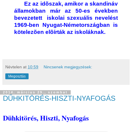
Ez az idõszak, amikor a skandináv
államokban már az 50-es években
bevezetett iskolai szexuális nevelést
1969-ben Nyugat-Németországban is
kötelezõen elõírták az iskoláknak.
Névtelen
at
10:59
Nincsenek megjegyzések:
Megosztás
2014. március 29., szombat
DŰHKITÖRÉS-HISZTI-NYAFOGÁS
Dühkitörés, Hiszti, Nyafogás