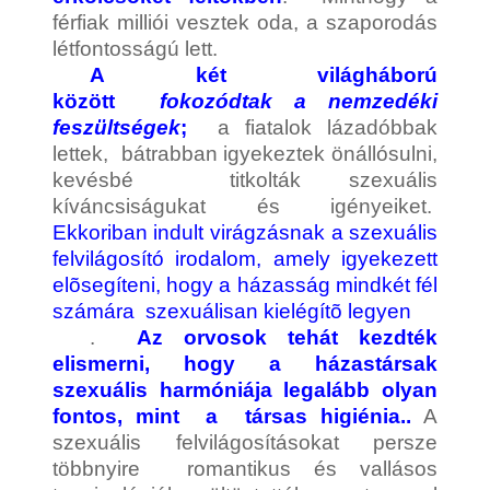
férfiak milliói vesztek oda, a szaporodás
létfontosságú lett.
A két világháború
között
fokozódtak a nemzedéki
feszültségek
;
a fiatalok lázadóbbak
lettek, bátrabban igyekeztek önállósulni,
kevésbé titkolták szexuális
kíváncsiságukat és igényeiket.
Ekkoriban indult virágzásnak a szexuális
felvilágosító irodalom, amely igyekezett
elõsegíteni, hogy a házasság mindkét fél
számára szexuálisan kielégítõ legyen
.
Az orvosok tehát kezdték
elismerni, hogy a házastársak
szexuális harmóniája legalább olyan
fontos, mint a társas higiénia..
A
szexuális felvilágosításokat persze
többnyire romantikus és vallásos