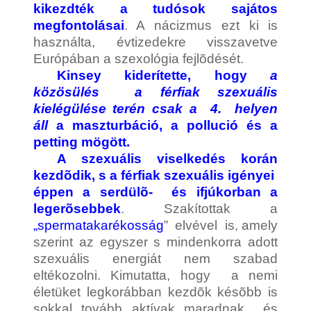
kikezdték a tudósok sajátos
megfontolásai
. A nácizmus ezt ki is
használta, évtizedekre visszavetve
Európában a szexológia fejlõdését.
Kinsey kiderítette, hogy
a
közösülés a férfiak szexuális
kielégülése terén csak a 4. helyen
áll
a maszturbáció, a pollució és a
petting mögött.
A szexuális viselkedés korán
kezdõdik, s a férfiak szexuális igényei
éppen a serdülõ- és ifjúkorban a
legerõsebbek
. Szakítottak a
„spermatakarékosság
” elvével is, amely
szerint az egyszer s mindenkorra adott
szexuális energiát nem szabad
eltékozolni. Kimutatta, hogy a nemi
életüket legkorábban kezdõk késõbb is
sokkal tovább aktívak maradnak és