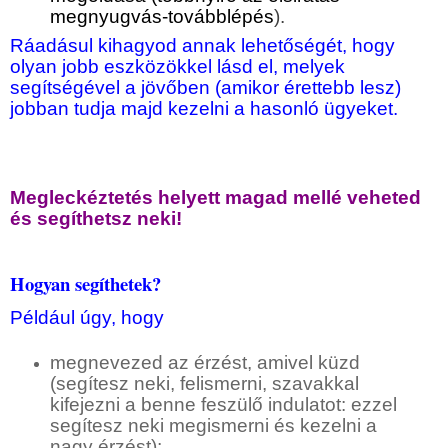
megnyugvás-továbblépés
).
Ráadásul kihagyod annak lehetőségét, hogy
olyan jobb eszközökkel lásd el, melyek
segítségével a jövőben (amikor érettebb lesz)
jobban tudja majd kezelni a hasonló ügyeket.
Megleckéztetés helyett magad mellé veheted
és segíthetsz neki!
Hogyan segíthetek?
Például úgy, hogy
megnevezed az érzést, amivel küzd
(segítesz neki, felismerni, szavakkal
kifejezni a benne feszülő indulatot: ezzel
segítesz neki megismerni és kezelni a
nagy érzést);