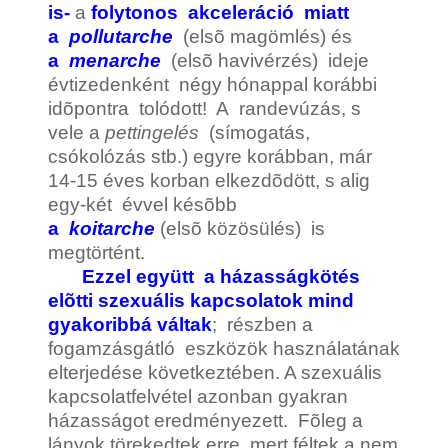
is-
a
folytonos
akceleráció
miatt
a
pollutarche
(elsõ magömlés) és
a
menarche
(elsõ havivérzés) ideje
évtizedenként négy hónappal korábbi
idõpontra tolódott! A randevúzás, s
vele a
pettingelés
(símogatás,
csókolózás stb.) egyre korábban, már
14-15 éves korban elkezdõdött, s alig
egy-két évvel késõbb
a
koitarche
(elsõ közösülés) is
megtörtént.
Ezzel együtt a házasságkötés
elõtti szexuális kapcsolatok mind
gyakoribbá váltak
; részben a
fogamzásgátló eszközök használatának
elterjedése következtében. A szexuális
kapcsolatfelvétel azonban gyakran
házasságot eredményezett. Fõleg a
lányok törekedtek erre, mert féltek a nem