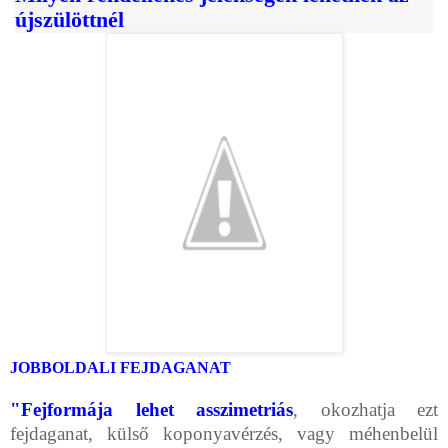
újszülöttnél
JOBBOLDALI FEJDAGANAT
"Fejformája lehet asszimetriás
, okozhatja ezt
fejdaganat, külső koponya­vérzés, vagy méhenbelül