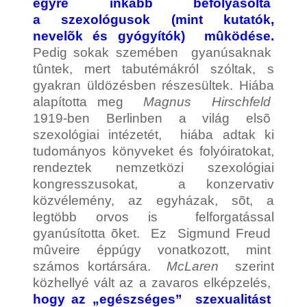
egyre inkább befolyásolta
a
szexológusok
(mint kutatók,
nevelõk és gyógyítók) mûködése.
Pedig sokak szemében gyanúsaknak
tûntek, mert tabutémákról szóltak, s
gyakran üldözésben részesültek. Hiába
alapította meg
Magnus Hirschfeld
1919-ben Berlinben a világ elsõ
szexológiai intézetét, hiába adtak ki
tudományos könyveket és folyóiratokat,
rendeztek nemzetközi szexológiai
kongresszusokat, a konzervativ
közvélemény, az egyházak, sõt, a
legtöbb orvos is felforgatással
gyanúsította õket. Ez Sigmund Freud
mûveire éppúgy vonatkozott, mint
számos kortársára.
McLaren
szerint
közhellyé vált az a zavaros elképzelés,
hogy az „egészséges” szexualitást