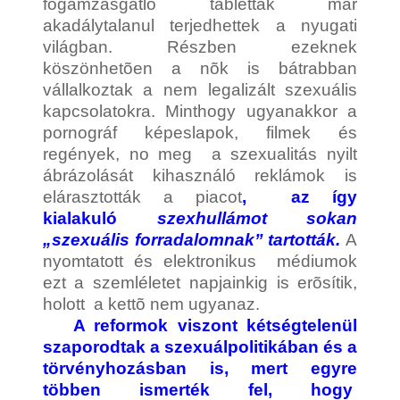
fogamzásgátló tabletták már
akadálytalanul terjedhettek a nyugati
világban. Részben ezeknek
köszönhetõen a nõk is bátrabban
vállalkoztak a nem legalizált szexuális
kapcsolatokra. Minthogy ugyanakkor a
pornográf képeslapok, filmek és
regények, no meg a szexualitás nyilt
ábrázolását kihasználó reklámok is
elárasztották a piacot
, az így
kialakuló
szexhullámot sokan
„szexuális forradalomnak” tartották.
A
nyomtatott és elektronikus médiumok
ezt a szemléletet napjainkig is erõsítik,
holott a kettõ nem ugyanaz.
A reformok viszont kétségtelenül
szaporodtak a
szexuálpolitikában
és a
törvényhozásban is, mert egyre
többen ismerték fel, hogy