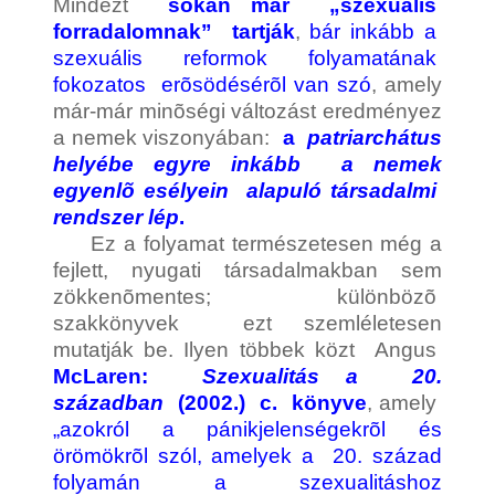
Mindezt
sokan már „szexuális
forradalomnak” tartják
,
bár inkább a
szexuális reformok folyamatának
fokozatos erõsödésérõl van szó
, amely
már-már minõségi változást eredményez
a nemek viszonyában:
a
patriarchátus
helyébe egyre inkább a nemek
egyenlõ esélyein alapuló társadalmi
rendszer lép
.
Ez a folyamat természetesen még a
fejlett, nyugati társadalmakban sem
zökkenõmentes; különbözõ
szakkönyvek ezt szemléletesen
mutatják be. Ilyen többek közt
Angus
McLaren:
Szexualitás a 20.
században
(2002.) c. könyve
, amely
„azokról a pánikjelenségekrõl és
örömökrõl szól, amelyek a 20. század
folyamán a szexualitáshoz