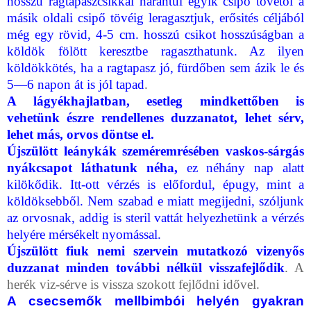
hosszú ragtapaszcsikkal harántul egyik csipő tövétől a
másik ol­dali csipő tövéig leragasztjuk, erősités céljából
még egy rövid, 4-5 cm. hosszú csikot hosszúságban a
köldök fölött keresztbe ragaszthatunk. Az ilyen
köldökkötés, ha a ragtapasz jó, fürdőben sem ázik le és
5—6 napon át is jól tapad
.
A lágyékhajlatban, esetleg mindkettőben is
vehetünk észre rendellenes duzzanatot, lehet sérv,
lehet más, orvos döntse el.
Újszülött leánykák szeméremrésében
vaskos-sárgás
nyákcsapot látha­tunk néha,
ez néhány nap alatt
kilökődik. Itt-ott vérzés is előfordul, épugy, mint a
köldöksebből. Nem szabad e miatt megijedni, szóljunk
az orvosnak, addig is steril vattát helyezhetünk a vérzés
helyére mérsékelt nyomással.
Újszülött fiuk nemi szervein mutatkozó vizenyős
duzzanat minden to­vábbi nélkül visszafejlődik
. A
herék viz-sérve is vissza szokott fejlődni idővel.
A csecsemők mellbimbói helyén gyakran