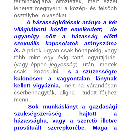
terminológiába öltöztették, mert ezzel
lehetett megnyerni a közép- és felsõbb
osztálybeli olvasókat.
A házasságkötések aránya a két
világháború között emelkedett; de
ugyanígy nõtt a házasság elõtti
szexuális kapcsolatok arányszáma
is.
A párok ugyan csak hónapokig, vagy
több mint egy évig tartó együttjárás
(vagy éppen
jegyesség
) után mertek
csak közösülni
, s a szüzességre
különösen a vagyontalan lánynak
kellett vigyáznia,
mert ha várandósan
cserbenhagyták, aligha tudott férjhez
menni.
Sok munkáslányt a gazdasági
szükségszerûség hajtott a
házasságba, vagy a szeretõ illetve
prostituált szerepkörébe
.
Maga a