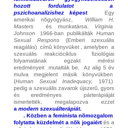
hozott fordulatot a
pszichoanalízishez képest
.
Egy
amerikai nõgyógyász,
William H.
Masters
és munkatársa,
Virginia
Johnson
1966-ban publikálták
Human
Sexual Respons
(Emberi szexuális
reagálás) címû könyvüket , amelyben a
szexuális reakcióciklus fiziológiai
folyamatának egzakt mérési
eredményeit mutatták be. Az alig 5 év
mulva megjelent másik könyvükben
(
Human Sexual Inadequacy,
1971)
pedig a szexuális zavarok újszerû, gyors
és eredményes párterápiáját
ismertették, megalapozva ezzel
a
modern szexuálterápiát
.
. Közben a feminista nõmozgalom
folytatta küzdelmét a nõk jogaiért
és a