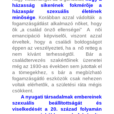
házasság sikerének fokmérõje a
házaspár szexuális életének
minõsége
. Korábban azzal vádolták a
fogamzásgátlást alkalmazó nõket, hogy
õk „a család önzõ ellenségei” A nõi
emancipáció képviselõi, viszont azzal
érveltek, hogy a családi boldogságot
éppen az veszélyezteti, ha a nõ retteg a
nem kívánt terhességtõl. Bár a
családtervezés szakértõinek üzenetei
még az 1930-as években sem jutottak el
a tömegekhez, s bár a megbízható
fogamzásgátló eszközök csak nehezen
voltak elérhetõk, a születési ráta mégis
csökkent.
A nyugati társadalmak embereinek
szexuális beállítottságát és
viselkedését a 20. század folyamán