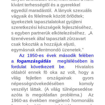
kívánt terhességtõl és a gyerekkel
egyedül maradástól. A lányok szexuális
vágyaik és félelmeik között õrlõdtek;
igyekeztek tapasztalatokat gyüjteni
szeretkezési készségeik fejlesztéséhez,
s egyben partnerük elkötelezéséhez. „A
tizenévesek által tapasztalt zûrzavart
csak fokozták a hozzájuk eljutó,
egymásnak ellentmondó üzenetek.”
Az 1950-es évek második felében
a
fogamzásgátlás
megítélésében is
fordulat következett be
. Hivatalos
oldalról ennek fõ oka az volt, hogy a
világ fejletlen országainak gyors
népességnövekedésében komoly
veszélyt láttak. (A világ túlnépesedése
azóta is megoldatlan probléma.) Az
1960-as években megjelenõ hormonális