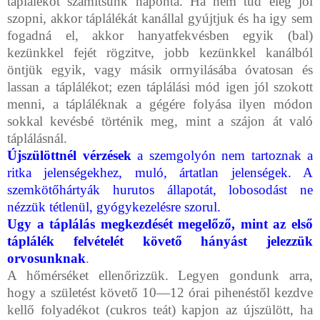
táplálékot számitsunk naponta. Ha nem tud elég jól
szopni, akkor táplálékát kanállal gyújtjuk és ha igy sem
fogadná el, akkor hanyatfekvésben egyik (bal)
kezünkkel fejét rögzitve, jobb kezünkkel kanálból
öntjük egyik, vagy másik orrnyilásába óvatosan és
lassan a táplálékot; ezen táplálási mód igen jól szo­kott
menni, a tápláléknak a gégére folyása ilyen módon
sokkal kevésbé történik meg, mint a szájon át való
táplálásnál.
Újszülöttnél
vérzések
a szemgolyón nem tartoznak a
ritka jelenségek­hez, muló, ártatlan jelenségek. A
szemkötőhártyák hurutos állapotát, lobosodást ne
nézzük tétlenül, gyógykezelésre szorul.
Ugy a táplálás megkezdését megelőző, mint az első
táplálék felvételét követő hányást jelezzük
orvosunknak
.
A hőmérséket ellenőrizzük. Legyen gondunk arra,
hogy a születést követő 10—12 órai pihenéstől kezdve
kellő folyadékot (cukros teát) kap­jon az újszülött, ha