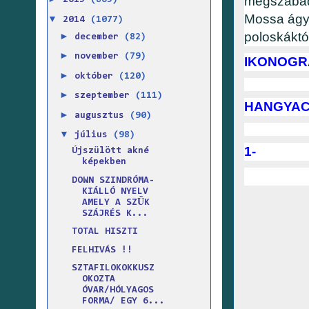
megszabadí
2015
(865)
Mossa ágyn
▼
2014
(1077)
poloskáktól
►
december
(82)
►
november
(79)
IKONOGR
►
október
(120)
►
szeptember
(111)
HANGYAC
►
augusztus
(90)
▼
július
(98)
1-
Újszülött akné
képekben
DOWN SZINDRÓMA-
KIÁLLÓ NYELV
AMELY A SZŰK
SZÁJRÉS K...
TOTAL HISZTI
FELHIVÁS !!
SZTAFILOKOKKUSZ
OKOZTA
ÓVAR/HÓLYAGOS
FORMA/ EGY 6...