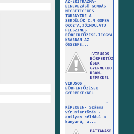
AZ-ERITRAZMA-
ELNEVEZÁSÜ GOMBÁS
MEGBETEGEDÉS
TÖBBNYIRE A
SERDÜLŐK C.M GOMBA
OKOZTA,JÓINDULATU
FELSZINES
BŐRFERTŐZÉSE.lEGGYA
KRABBAN AZ
ÖSSZEFE...
-VIRUSOS
BŐRFERTŐZ
ÉSEK
GYERMEKKO
RBAN-
KÉPEKKEL
VIRUSOS
BŐRFERTŐZÉSEK
GYERMEKEKNÉL
-
KÉPEKBEN- Számos
vírusfertőzés -
amilyen például a
kanyaró, a...
PATTANÁSB