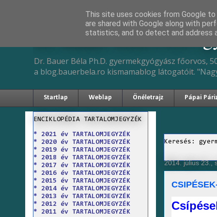
This site uses cookies from Google to d
are shared with Google along with perf
Dr. Bauer Béla Ph.D. 
statistics, and to detect and address 
Dr. Bauer Béla Ph.D. gyermekgyógyász főorvos, 50
a blog.bauerbela.ro kismamablog látogatóit. "Nag
Startlap
Weblap
Önéletrajz
Pápai Pári
ENCIKLOPÉDIA TARTALOMJEGYZÉK
* 2021 év TARTALOMJEGYZÉK
Keresés: gyer
* 2020 év TARTALOMJEGYZÉK
* 2019 év TARTALOMJEGYZÉK
* 2018 év TARTALOMJEGYZÉK
2014. július 23.,
* 2017 év TARTALOMJEGYZÉK
* 2016 év TARTALOMJEGYZÉK
* 2015 év TARTALOMJEGYZÉK
CSIPÉSEK
* 2014 év TARTALOMJEGYZÉK
* 2013 év TARTALOMJEGYZÉK
Csípése
* 2012 év TARTALOMJEGYZÉK
* 2011 év TARTALOMJEGYZÉK