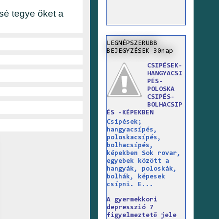
sé tegye őket a
LEGNÉPSZERUBB
BEJEGYZÉSEK 30nap
CSIPÉSEK-
HANGYACSI
PÉS-
POLOSKA
CSIPÉS-
BOLHACSIP
ÉS -KÉPEKBEN
Csípések;
hangyacsípés,
poloskacsípés,
bolhacsípés,
képekben Sok rovar,
egyebek között a
hangyák, poloskák,
bolhák, képesek
csípni. E...
A gyermekkori
depresszió 7
figyelmeztető jele