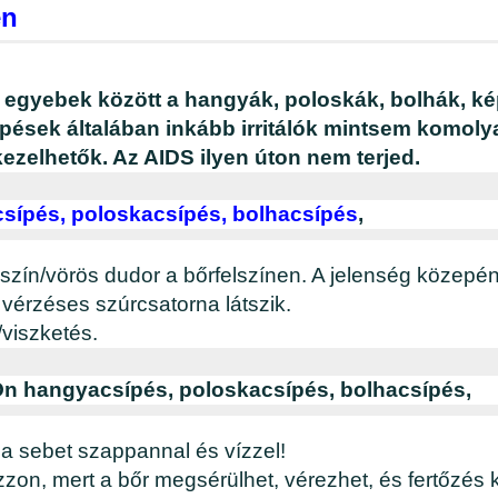
en
, egyebek között a hangyák, poloskák, bolhák, ké
pések általában inkább irritálók mintsem komolya
ezelhetők. Az AIDS ilyen úton nem terjed.
sípés, poloskacsípés, bolhacsípés
,
aszín/vörös dudor a bőrfelszínen. A jelenség közepén
 vérzéses szúrcsatorna látszik.
ó/viszketés.
 Ön hangyacsípés, poloskacsípés, bolhacsípés,
i a sebet szappannal és vízzel!
zon, mert a bőr megsérülhet, vérezhet, és fertőzés 