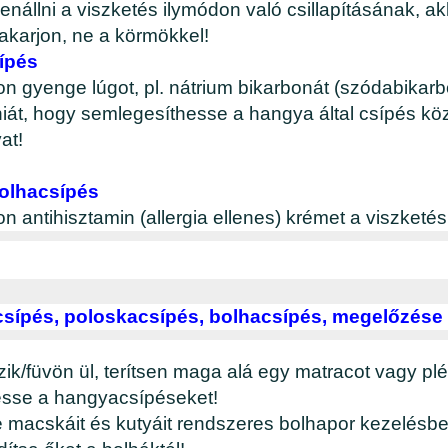
enállni a viszketés ilymódon való csillapításának, a
vakarjon, ne a körmökkel!
ípés
n gyenge lúgot, pl. nátrium bikarbonát (szódabikar
át, hogy semlegesíthesse a hangya által csípés köz
at!
olhacsípés
 antihisztamin (allergia ellenes) krémet a viszketés
sípés, poloskacsípés, bolhacsípés, megelőzése
zik/füvön ül, terítsen maga alá egy matracot vagy pl
sse a hangyacsípéseket!
 macskáit és kutyáit rendszeres bolhapor kezelésb