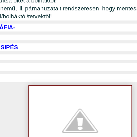
tsa őket a bolháktól!
emű, ill. párnahuzatait rendszeresen, hogy mentes
/bolháktól/tetvektől!
ÁFIA-
SIPÉS