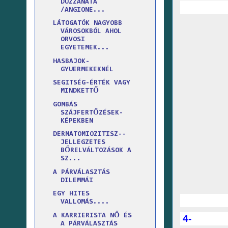
DUZZANATA
/ANGIONE...
LÁTOGATÓK NAGYOBB
VÁROSOKBÓL AHOL
ORVOSI
EGYETEMEK...
HASBAJOK-
GYUERMEKEKNÉL
SEGITSÉG-ÉRTÉK VAGY
MINDKETTŐ
GOMBÁS
SZÁJFERTŐZÉSEK-
KÉPEKBEN
DERMATOMIOZITISZ--
JELLEGZETES
BŐRELVÁLTOZÁSOK A
SZ...
A PÁRVÁLASZTÁS
DILEMMÁI
EGY HITES
VALLOMÁS....
A KARRIERISTA NŐ ÉS
4-
A PÁRVÁLASZTÁS