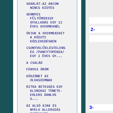
SKARLÁT-AZ ARCON
NINCS KIÜTÉS
GENNYES
FŰLTŐMIRIGY
GYULLADÁS EGY 12
ÉVES GYERMEKNÉL
2-
ÓVJUK A GYERMEKEKET
A KÖZUTI
KÖZLEKEDÉSBEN
CSONTVELŐELÉGTELENS
ÉG /PANCYTOPÉNIA/
EGY 2 ÉVES GY...
A CSALÁD
FÉNYES ÖRÖM
KÖSZÖNET AZ
OLVASÓIMNAK
RITKA BETEGSÉG EGY
KLINIKAI TÜNETE-
EHLERS DANLOS
S...
AZ ALSÓ AJAK ÉS
3-
NYELV ALLERGIÁS