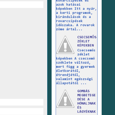
Rovarcsípések és
azok hatásai
képekben Itt a nyár,
a kerti programok,
kirándulások és a
rovarcsípések
időszaka. A rovarok
zöme ártal...
CSECSEMŐS
ZÉKLET
KÉPEKBEN
Csecsemős
zéklet
képekben A csecsemő
széklete változó,
mert függ a gyermek
életkorától,
étrendjétől,
valamint egészségi
állapotától ...
GOMBÁS
MEGBETEGE
DÉSE A
HÓNALJNAK
ÉS
LÁGYÉKNAK