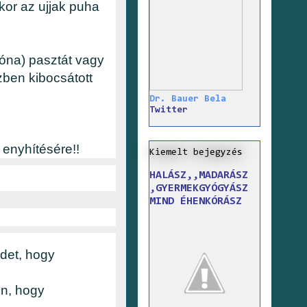
kkor az ujjak puha
bóna) pasztát vagy
ben kibocsátott
Dr. Bauer Bela
Twitter
 enyhítésére!!
Kiemelt bejegyzés
HALÁSZ,,MADARÁSZ
,GYERMEKGYÓGYÁSZ
MIND ÉHENKÓRÁSZ
édet, hogy
en, hogy