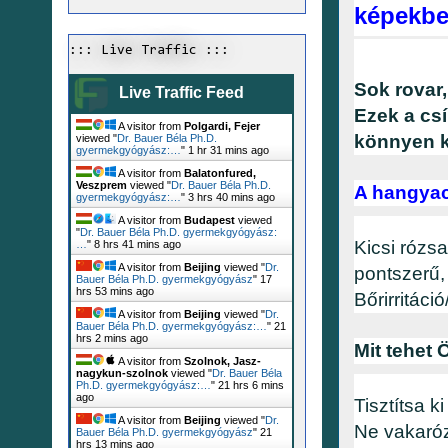
képekb
::: Live Traffic :::
Sok rovar
Live Traffic Feed
Ezek a csí
A visitor from
Polgardi, Fejer
könnyen k
viewed "
Dr. Bauer Béla Ph.D.
gyermekgyógyász:…
"
1 hr 31 mins ago
A visitor from
Balatonfured,
Veszprem
viewed "
Dr. Bauer Béla Ph.D.
A hangyac
gyermekgyógyász:…
"
3 hrs 40 mins ago
A visitor from
Budapest
viewed
"
Dr. Bauer Béla Ph.D. gyermekgyógyász:
Kicsi rózs
…
"
8 hrs 41 mins ago
A visitor from
Beijing
viewed "
Dr.
pontszerű,
Bauer Béla Ph.D. gyermekgyógyász
"
17
hrs 53 mins ago
Bőrirritáci
A visitor from
Beijing
viewed "
Dr.
Bauer Béla Ph.D. gyermekgyógyász:…
"
21
hrs 2 mins ago
Mit tehet
A visitor from
Szolnok, Jasz-
nagykun-szolnok
viewed "
Dr. Bauer Béla
Ph.D. gyermekgyógyász:…
"
21 hrs 6 mins
ago
Tisztítsa k
A visitor from
Beijing
viewed "
Dr.
Ne vakaróz
Bauer Béla Ph.D. gyermekgyógyász
"
21
hrs 13 mins ago