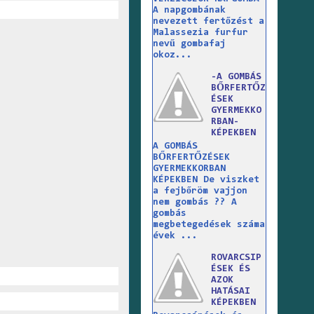
A napgombának
nevezett fertőzést a
Malassezia furfur
nevű gombafaj
okoz...
-A GOMBÁS
BŐRFERTŐZ
ÉSEK
GYERMEKKO
RBAN-
KÉPEKBEN
A GOMBÁS
BŐRFERTŐZÉSEK
GYERMEKKORBAN
KÉPEKBEN De viszket
a fejbőröm vajjon
nem gombás ?? A
gombás
megbetegedések száma
évek ...
ROVARCSIP
ÉSEK ÉS
AZOK
HATÁSAI
KÉPEKBEN