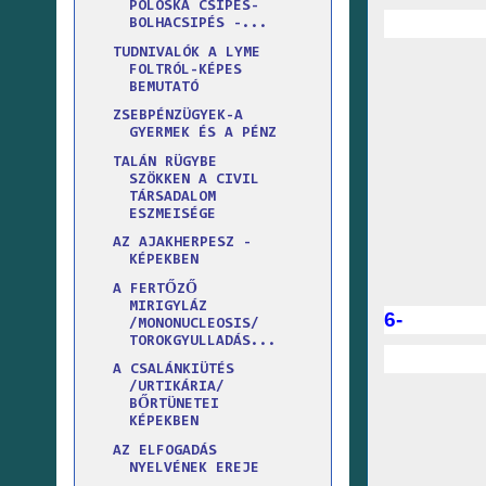
POLOSKA CSIPÉS-
BOLHACSIPÉS -...
TUDNIVALÓK A LYME
FOLTRÓL-KÉPES
BEMUTATÓ
ZSEBPÉNZÜGYEK-A
GYERMEK ÉS A PÉNZ
TALÁN RÜGYBE
SZÖKKEN A CIVIL
TÁRSADALOM
ESZMEISÉGE
AZ AJAKHERPESZ -
KÉPEKBEN
A FERTŐZŐ
MIRIGYLÁZ
6-
/MONONUCLEOSIS/
TOROKGYULLADÁS...
A CSALÁNKIÜTÉS
/URTIKÁRIA/
BŐRTÜNETEI
KÉPEKBEN
AZ ELFOGADÁS
NYELVÉNEK EREJE