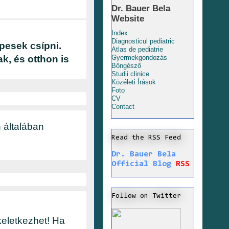
Dr. Bauer Bela
Website
Index
Diagnosticul pediatric
pesek csípni.
Atlas de pediatrie
k, és otthon is
Gyermekgondozás
Böngésző
Studii clinice
Közéleti Írások
Foto
CV
Contact
 általában
Read the RSS Feed
Dr. Bauer Bela
Official Blog
RSS
Follow on Twitter
keletkezhet! Ha