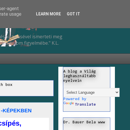
user-agent
erate usage
LEARN MORE
GOT IT
és kezelésével ismerteti meg
k ajánlom figyelmébe." K.L.
A blog a Világ
leghasználtabb
nyelvein
ch box
Powered by
Translate
 -KÉPEKBEN
csípés,
Dr. Bauer Bela www