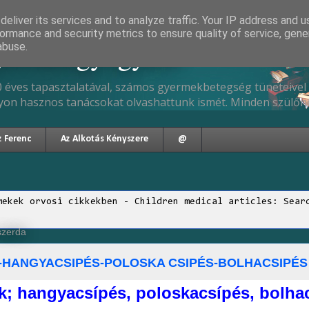
eliver its services and to analyze traffic. Your IP address and 
ormance and security metrics to ensure quality of service, gen
gyermekgyógyász
abuse.
 éves tapasztalatával, számos gyermekbetegség tüneteivel 
yon hasznos tanácsokat olvashattunk ismét. Minden szülőne
z Ferenc
Az Alkotás Kényszere
@
mekek orvosi cikkekben - Children medical articles: Sear
 szerda
-HANGYACSIPÉS-POLOSKA CSIPÉS-BOLHACSIPÉS
k; hangyacsípés, poloskacsípés, bolha