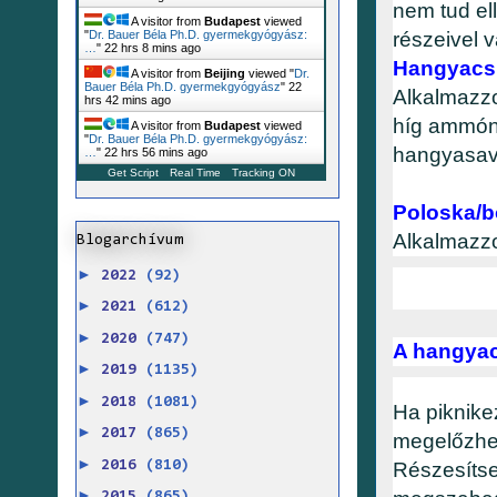
nem tud ell
A visitor from
Budapest
viewed
részeivel 
"
Dr. Bauer Béla Ph.D. gyermekgyógyász:
…
"
22 hrs 8 mins ago
Hangyacs
A visitor from
Beijing
viewed "
Dr.
Bauer Béla Ph.D. gyermekgyógyász
"
22
Alkalmazzo
hrs 42 mins ago
híg ammóni
A visitor from
Budapest
viewed
"
Dr. Bauer Béla Ph.D. gyermekgyógyász:
hangyasav
…
"
22 hrs 56 mins ago
Get Script
Real Time
Tracking ON
Poloska/b
Alkalmazzon
Blogarchívum
►
2022
(92)
►
2021
(612)
►
2020
(747)
A hangyac
►
2019
(1135)
►
2018
(1081)
Ha piknike
►
2017
(865)
megelőzhe
►
2016
(810)
Részesítse
►