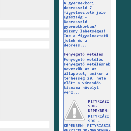
A gyermekkori
depresszió 7
figyelmeztető jele
Egészség -
Depresszió
gyermekkorban?
Bizony lehetséges!
Íme a figyelmeztető
jelek és a
depress...
Fenyegető vetélés
Fenyegető vetélés
Fenyegető vetélésnek
nevezzük az az
állapotot, amikor a
terhesség 20. hete
előtt a várandós
kismama hüvelyi
vérz...
PITYRIAZI
SOK-
KÉPEKBEN-
PITYRIÁZI
SOK –
KÉPEKBEN- PITYRIASIS
VERZICOLOR-NAPGOMBA-