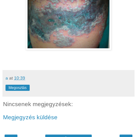
a
at
10:39
Megosztás
Nincsenek megjegyzések:
Megjegyzés küldése