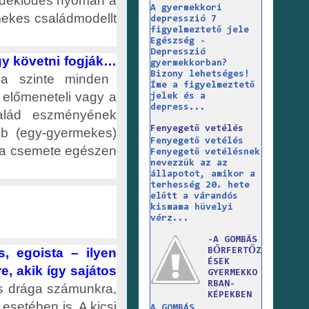
érdeklődés nyomán a
A gyermekkori
mekes családmodellt
depresszió 7
figyelmeztető jele
Egészség -
Depresszió
gy követni fogják…
gyermekkorban?
Bizony lehetséges!
a szinte minden
Íme a figyelmeztető
 előmeneteli vagy a
jelek és a
depress...
salád eszményének
Fenyegető vetélés
b (egy-gyermekes)
Fenyegető vetélés
r a csemete egészen
Fenyegető vetélésnek
nevezzük az az
állapotot, amikor a
terhesség 20. hete
előtt a várandós
kismama hüvelyi
vérz...
-A GOMBÁS
s, egoista – ilyen
BŐRFERTŐZ
ÉSEK
e, akik így sajátos
GYERMEKKO
RBAN-
 és drága számunkra,
KÉPEKBEN
esetében is. A kicsi
A GOMBÁS