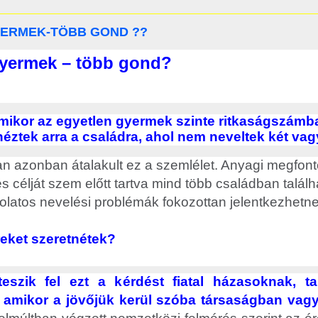
ERMEK-TÖBB GOND ??
yermek – több gond?
 amikor az egyetlen gyermek szinte ritkaságszámb
éztek arra a családra, ahol nem neveltek két vag
n azonban átalakult ez a szemlélet. Anyagi megfont
és célját szem előtt tartva mind több családban talál
olatos nevelési problémák fokozottan jelentkezhetne
eket szeretnétek?
eszik fel ezt a kérdést fiatal házasoknak, ta
 amikor a jövőjük kerül szóba társaságban vagy