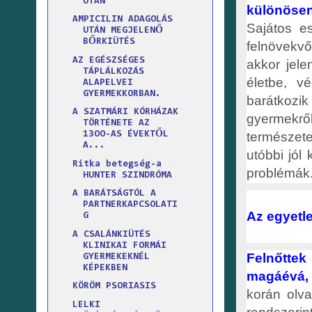
UTÁN
különöse
AMPICILIN ADAGOLÁS
Sajátos es
UTÁN MEGJELENŐ
BŐRKIÜTÉS
felnövekvő 
AZ EGÉSZSÉGES
akkor jele
TÁPLÁLKOZÁS
életbe, v
ALAPELVEI
GYERMEKKORBAN.
barátkozi
A SZATMÁRI KÓRHÁZAK
gyermekről
TÖRTÉNETE AZ
természete
13OO-AS ÉVEKTŐL
A...
utóbbi jól
Ritka betegség-a
problémák
HUNTER SZINDRÓMA
A BARÁTSÁGTÓL A
PARTNERKAPCSOLATI
Az egyetle
G
A CSALÁNKIÜTÉS
KLINIKAI FORMÁI
Felnőttek
GYERMEKEKNÉL
KÉPEKBEN
magáévá, 
KÖRÖM PSORIASIS
korán olva
LELKI