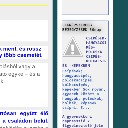
LEGNÉPSZERUBB
BEJEGYZÉSEK 30nap
CSIPÉSEK-
HANGYACSI
a ment, és rossz
PÉS-
POLOSKA
y több csemetét.
CSIPÉS-
BOLHACSIP
olásból vagy a
ÉS -KÉPEKBEN
Csípések;
ható egyke – és a
hangyacsípés,
k.
poloskacsípés,
bolhacsípés,
képekben Sok rovar,
egyebek között a
hangyák, poloskák,
bolhák, képesek
csípni. E...
rtósan együtt élő
A gyermekkori
 a családon belül
.
depresszió 7
figyelmeztető jele