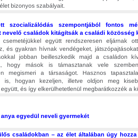
élet bizonyos szabályait.
ett szocializálódás szempontjából fontos 
 nevelő családok kitágítsák a családi közösség k
a csemetéjükkel együtt rendszeresen eljárnak ott
, és gyakran hívnak vendégeket, játszópajtásokat
okkal jobban beilleszkedik majd a családon kív
ja, hogy mások is támasztanak vele szembe
en megismeri a társaságot. Hasznos tapasztala
en is, hogyan kezeljen, illetve oldjon meg kiseb
 együtt, és így elkerülhetetlenül megbarátkozzék a kö
 anya egyedül neveli gyermekét
lős családokban – az élet általában úgy hozza