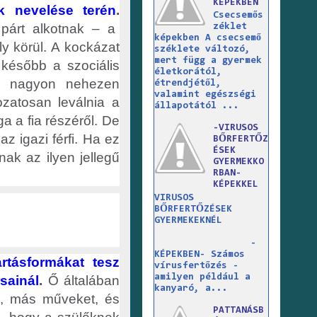
KÉPEKBEN
k nevelése terén
.
Csecsemős
 párt alkotnak – a
zéklet
képekben A csecsemő
ly körül. A kockázat
széklete változó,
mert függ a gyermek
 később a szociális
életkorától,
ak nagyon nehezen
étrendjétől,
valamint egészségi
zatosan leválnia a
állapotától ...
a a fia részéről. De
-VIRUSOS
z igazi férfi. Ha ez
BŐRFERTŐZ
ÉSEK
nak az ilyen jellegű
GYERMEKKO
RBAN-
KÉPEKKEL
VIRUSOS
BŐRFERTŐZÉSEK
GYERMEKEKNÉL
-
KÉPEKBEN- Számos
rtásformákat tesz
vírusfertőzés -
amilyen például a
sainál
.
Ő általában
kanyaró, a...
li, más műveket, és
PATTANÁSB