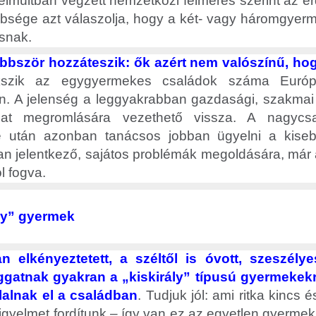
elmúltban végzett nemzetközi felmérés szerint az 
öbbsége azt válaszolja, hogy a két- vagy háromgyer
isnak.
öbbször hozzáteszik: ők azért nem valószínű, ho
kszik az egygyermekes családok száma Európ
. A jelenség a leggyakrabban gazdasági, szakmai
olat megromlására vezethető vissza. A nagyc
 után azonban tanácsos jobban ügyelni a kiseb
n jelentkező, sajátos problémák megoldására, má
ól fogva.
ály” gyermek
n elkényeztetett, a széltől is óvott, szeszélye
ggatnak gyakran a „kiskirály” típusú gyermekekr
lalnak el a családban
. Tudjuk jól: ami ritka kincs
figyelmet fordítunk – így van ez az egyetlen gyermek 