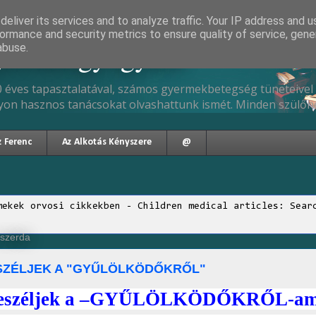
eliver its services and to analyze traffic. Your IP address and 
ormance and security metrics to ensure quality of service, gen
gyermekgyógyász
abuse.
 éves tapasztalatával, számos gyermekbetegség tüneteivel 
yon hasznos tanácsokat olvashattunk ismét. Minden szülőne
z Ferenc
Az Alkotás Kényszere
@
mekek orvosi cikkekben - Children medical articles: Sear
, szerda
SZÉLJEK A "GYŰLÖLKÖDŐKRŐL"
beszéljek a –GYŰLÖLKÖDŐKRŐL-ami