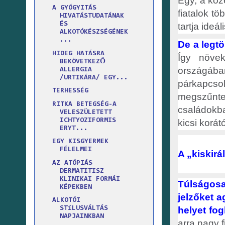
Egy, a köz
A GYÓGYITÁS
fiatalok t
HIVATÁSTUDATÁNAK
ÉS
tartja ideál
ALKOTÓKÉSZSÉGÉNEK
...
De a legt
HIDEG HATÁSRA
Így növe
BEKÖVETKEZŐ
országában
ALLERGIA
/URTIKÁRA/ EGY...
párkapcs
TERHESSÉG
megszűnte
RITKA BETEGSÉG-A
családokba
VELESZÜLETETT
ICHTYOZIFORMIS
kicsi korát
ERYT...
EGY KISGYERMEK
FÉLELMEI
A „kiskir
AZ ATÓPIÁS
DERMATITISZ
KLINIKAI FORMÁI
Túlságosa
KÉPEKBEN
jelzőket a
ALKOTÓI
helyet fog
STíLUSVÁLTÁS
NAPJAINKBAN
arra nagy 