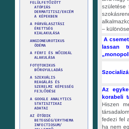
FELÜLFETŐZÖTT
születése 
ATÓPIÁS
DERMATITISZ/EKCÉM
szokásre
A KÉPEKBEN
alkalmazko
A PÁRVÁLASZTÁSI
– különöse
ÉRETTSÉG
KIALAKULÁSA
A csemete
ANGIONEUROTIKUS
ÖDÉMA
lassan t
„monopol
A FÉRFI ÉS NŐIDEÁL
ALAKULÁSA
FOTOTOXIKUS
BŐRGYULLADÁS
Szocializ
A SZEXUÁLIS
REAGÁLÁS ÉS
SZERELMI KÉPESSÉG
Az egyke
FEJLŐDÉSE
korabeli 
A GOOGLE ANALYTICS
Hiszen me
STATISZTIKAI
ADATAI
társadalom
AZ ÖTÖDIK
fedezi fel
BETEGSÉG/ERYTHEMA
INFECTIOSUM/
ha nem egy