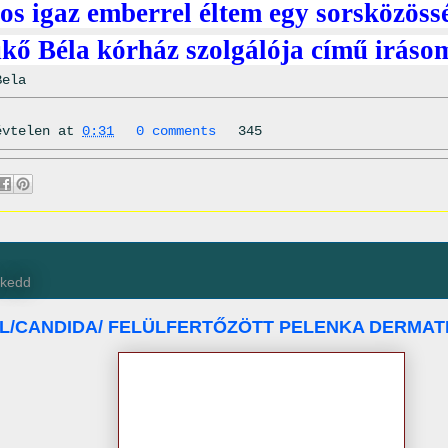
os igaz emberrel éltem egy sorsközöss
kő Béla kórház szolgálója című iráso
Bela
évtelen
at
0:31
0 comments
345
, kedd
/CANDIDA/ FELÜLFERTŐZÖTT PELENKA DERMATI