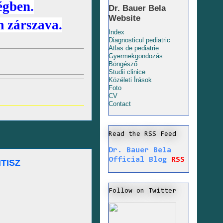
égben.
Dr. Bauer Bela
Website
m zárszava.
Index
Diagnosticul pediatric
Atlas de pediatrie
Gyermekgondozás
Böngésző
Studii clinice
Közéleti Írások
Foto
CV
Contact
Read the RSS Feed
Dr. Bauer Bela
Official Blog
RSS
TISZ
Follow on Twitter