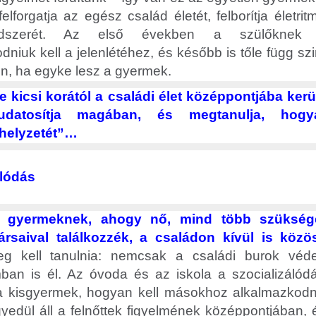
felforgatja az egész család életét, felborítja életr
ndszerét. Az első években a szülőknek t
dniuk kell a jelenlétéhez, és később is tőle függ s
n, ha egyke lesz a gyermek.
 kicsi korától a családi élet középpontjába kerü
udatosítja magában, és megtanulja, hogy
helyzetét”…
álódás
 gyermeknek, ahogy nő, mind több szükség
társaival találkozzék, a családon kívül is köz
g kell tanulnia: nemcsak a családi burok véd
ban is él. Az óvoda és az iskola a szocializálódás
 a kisgyermek, hogyan kell másokhoz alkalmazkodn
edül áll a felnőttek figyelmének középpontjában, é