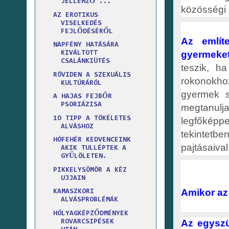
JELLEMZŐ ...
közösségi 
AZ EROTIKUS
VISELKEDÉS
FEJLŐDÉSÉRŐL
Az említ
NAPFÉNY HATÁSÁRA
gyermeket
KIVÁLTOTT
CSALÁNKIÜTÉS
teszik, h
RÖVIDEN A SZEXUÁLIS
rokonokhoz
KULTÚRÁRÓL
gyermek s
A HAJAS FEJBŐR
PSORIÁZISA
megtanul
1O TIPP A TÖKÉLETES
legfőképp
ALVÁSHOZ
tekintetb
HÓFEHÉR KEDVENCEINK
pajtásaival
AKIK TULLÉPTEK A
GYŰLÖLETEN.
PIKKELYSÖMÖR A KÉZ
UJJAIN
Amikor az
KAMASZKORI
ALVÁSPROBLÉMÁK
HÓLYAGKÉPZŐDMÉNYEK
Az egyszü
ROVARCSIPÉSEK