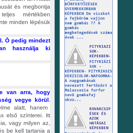
BŐRFERTŐZÉSEK
itmusát és megbontja
GYERMEKKORBAN
eljes mértékben
KÉPEKBEN De viszket
a fejbőröm vajjon
zinte minden lépésük
nem gombás ?? A
gombás
megbetegedések száma
évek ...
l. Ô pedig mindezt
PITYRIAZI
an használja ki
SOK-
KÉPEKBEN-
PITYRIÁZI
SOK –
KÉPEKBEN- PITYRIASIS
VERZICOLOR-NAPGOMBA-
A napgombának
nevezett fertőzést a
Malassezia furfur
e van arra, hogy
nevű gombafaj
össég vegye körül
.
okoz...
elme alatt, hanem
ROVARCSIP
ÉSEK ÉS
 első színterei. Itt
AZOK
ia, vagy milyen az,
HATÁSAI
KÉPEKBEN
s be kell tartania a