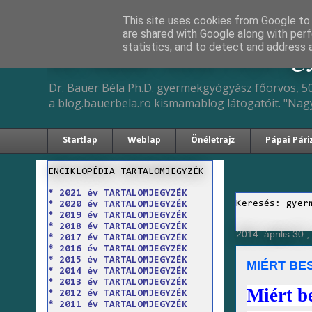
This site uses cookies from Google to d
are shared with Google along with perf
Dr. Bauer Béla Ph.D. 
statistics, and to detect and address 
Dr. Bauer Béla Ph.D. gyermekgyógyász főorvos, 50
a blog.bauerbela.ro kismamablog látogatóit. "Nag
Startlap
Weblap
Önéletrajz
Pápai Pári
ENCIKLOPÉDIA TARTALOMJEGYZÉK
* 2021 év TARTALOMJEGYZÉK
Keresés: gyer
* 2020 év TARTALOMJEGYZÉK
* 2019 év TARTALOMJEGYZÉK
* 2018 év TARTALOMJEGYZÉK
2014. április 30.
* 2017 év TARTALOMJEGYZÉK
* 2016 év TARTALOMJEGYZÉK
* 2015 év TARTALOMJEGYZÉK
MIÉRT BE
* 2014 év TARTALOMJEGYZÉK
* 2013 év TARTALOMJEGYZÉK
Miért 
* 2012 év TARTALOMJEGYZÉK
* 2011 év TARTALOMJEGYZÉK