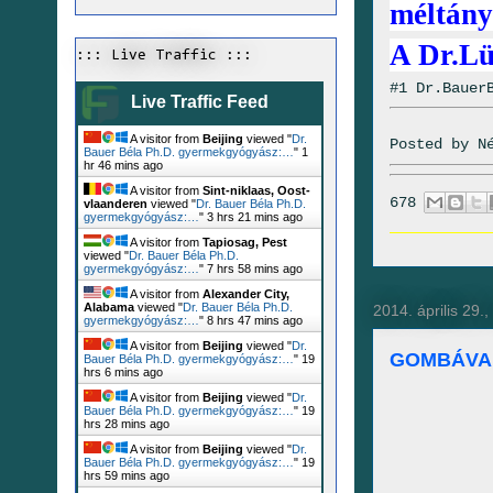
méltány
A Dr.Lü
::: Live Traffic :::
#1 Dr.Bauer
Live Traffic Feed
A visitor from
Beijing
viewed "
Dr.
Posted by
N
Bauer Béla Ph.D. gyermekgyógyász:…
"
1
hr 46 mins ago
A visitor from
Sint-niklaas, Oost-
678
vlaanderen
viewed "
Dr. Bauer Béla Ph.D.
gyermekgyógyász:…
"
3 hrs 21 mins ago
A visitor from
Tapiosag, Pest
viewed "
Dr. Bauer Béla Ph.D.
gyermekgyógyász:…
"
7 hrs 58 mins ago
A visitor from
Alexander City,
Alabama
viewed "
Dr. Bauer Béla Ph.D.
2014. április 29.
gyermekgyógyász:…
"
8 hrs 47 mins ago
A visitor from
Beijing
viewed "
Dr.
GOMBÁVAL
Bauer Béla Ph.D. gyermekgyógyász:…
"
19
hrs 6 mins ago
A visitor from
Beijing
viewed "
Dr.
Bauer Béla Ph.D. gyermekgyógyász:…
"
19
hrs 28 mins ago
A visitor from
Beijing
viewed "
Dr.
Bauer Béla Ph.D. gyermekgyógyász:…
"
19
hrs 59 mins ago