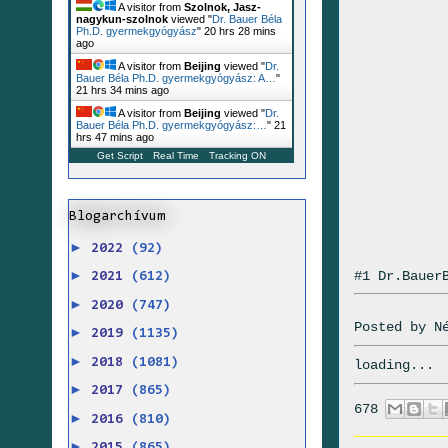
A visitor from
Szolnok, Jasz-
nagykun-szolnok
viewed "
Dr. Bauer Béla
Ph.D. gyermekgyógyász
"
20 hrs 28 mins
ago
A visitor from
Beijing
viewed "
Dr.
Bauer Béla Ph.D. gyermekgyógyász: A…
"
21 hrs 34 mins ago
A visitor from
Beijing
viewed "
Dr.
Bauer Béla Ph.D. gyermekgyógyász:…
"
21
hrs 47 mins ago
Get Script
Real Time
Tracking ON
Blogarchívum
►
2022
(92)
►
#1 Dr.Bauer
2021
(612)
►
2020
(747)
Posted by
N
►
2019
(1135)
►
2018
(1081)
loading...
►
2017
(865)
678
►
2016
(810)
►