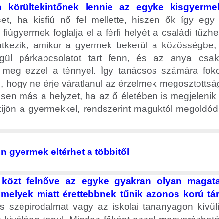
n körültekintőnek lennie az egyke kisgyerme
et, ha kisfiú nő fel mellette, hiszen ők így egy
fiúgyermek foglalja el a férfi helyét a családi tűzhe
ntkezik, amikor a gyermek bekerül a közösségbe,
égül párkapcsolatot tart fenn, és az anya cs
k meg ezzel a ténnyel. Így tanácsos számára foko
, hogy ne érje váratlanul az érzelmek megosztottság
sen más a helyzet, ha az ő életében is megjelenik a
 kijön a gyermekkel, rendszerint maguktól megoldód
.
n gyermek eltérhet a többitől
 közt felnőve az egyke gyakran olyan magata
melyek miatt érettebbnek tűnik azonos korú tár
s szépirodalmat vagy az iskolai tananyagon kívü