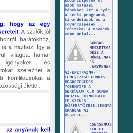
Rovarcsípések és
azok hatásai
képekben Itt a nyár,
a kerti programok,
kirándulások és a
még, hogy az egy
rovarcsípések
időszaka. A rovarok
ereteit
.
A szülők jól
zöme ártal...
honról barátokhoz,
GOMBÁS
 is a házhoz. Így a
MEGBETEGE
DÉSE A
üli világba, hamar
HÓNALJNAK
n igényeket – és
ÉS
LÁGYÉKNAK
tokat szerezhet a
AZ-ERITRAZMA-
b konfliktusokat a
ELNEVEZÁSÜ GOMBÁS
MEGBETEGEDÉS
zösségi élettel.
TÖBBNYIRE A
SERDÜLŐK C.M GOMBA
OKOZTA,JÓINDULATU
FELSZINES
BŐRFERTŐZÉSE.lEGGYA
KRABBAN AZ
ÖSSZEFE...
CSECSEMŐS
 – az anyának kell
ZÉKLET