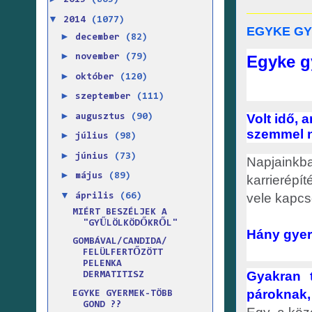
2015
(865)
▼
2014
(1077)
EGYKE GY
►
december
(82)
►
Egyke g
november
(79)
►
október
(120)
►
szeptember
(111)
►
Volt idő,
augusztus
(90)
szemmel n
►
július
(98)
►
június
(73)
Napjainkba
►
május
(89)
karrierépít
▼
vele kapcs
április
(66)
MIÉRT BESZÉLJEK A
"GYŰLÖLKÖDŐKRŐL"
Hány gyer
GOMBÁVAL/CANDIDA/
FELÜLFERTŐZÖTT
PELENKA
Gyakran t
DERMATITISZ
pároknak,
EGYKE GYERMEK-TÖBB
GOND ??