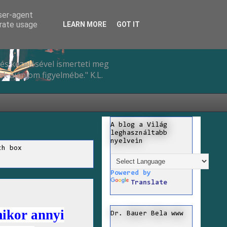
user-agent
erate usage
LEARN MORE
GOT IT
és kezelésével ismerteti meg
k ajánlom figyelmébe." K.L.
A blog a Világ
leghasználtabb
nyelvein
ch box
Powered by
Translate
kor annyi
Dr. Bauer Bela www