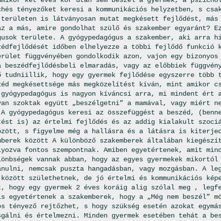
Amikor két éves kor után sem beszél a gyermek, a pszicho
chés tényezőket keresi a kommunikációs helyzetben, s csa
 területen is látványosan mutat megkésett fejlődést, más
az a más, amire gondolhat szülő és szakember egyaránt? E
gusok területe. A gyógypedagógus a szakember, aki arra h
zédfejlődését időben elhelyezze a többi fejlődő funkció 
erület függvényében gondolkodik azon, vajon egy bizonyos
a beszédfejlődésbeli elmaradás, vagy az előbbiek függvén
ő tudniillik, hogy egy gyermek fejlődése egyszerre több 
zéd megkésettsége más megközelítést kíván, mint amikor c
 gyógypedagógus is nagyon kíváncsi arra, mi mindent ért 
yan szoktak együtt „beszélgetni” a mamával, vagy miért n
 A gyógypedagógus keresi az összefüggést a beszéd, (benn
tést is) az értelmi fejlődés és az addig kialakult szoci
özött, s figyelme még a hallásra és a látásra is kiterje
mberek között A különböző szakemberek általában kiegészí
lyozva fontos szempontnak. Amiben egyetértenek, amit min
lönbségek vannak abban, hogy az egyes gyermekek mikortól
ánulni, nemcsak puszta hangadásban, vagy mozgásban. A le
 között születhetnek, de jó értelmi és kommunikációs kép
t, hogy egy gyermek 2 éves koráig alig szólal meg , legf
is egyetértenek a szakemberek, hogy a „Még nem beszél” m
os tényező rejtőzhet, s hogy szükség esetén azokat egymá
sgálni és értelmezni. Minden gyermek esetében tehát a be