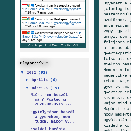
ugyanezt a 
A visitor from
Indonesia
viewed
jelenleg is
"
Dr. Bauer Béla Ph.D. gyermekgyógyász:
…
"
15 hrs 7 mins ago
beszédindul
szülőknek. 
A visitor from
Budapest
viewed
"
Dr. Bauer Béla Ph.D. gyermekgyógyász:
anya ezután
…
"
20 hrs 59 mins ago
vagy egy ki
A visitor from
Beijing
viewed "
Dr.
annyit sem 
Bauer Béla Ph.D. gyermekgyógyász:…
"
1
day 9 hrs ago
felejtsen e
Get Script
Real Time
Tracking ON
a fontos eb
gyermekpszi
felsorolt s
Blogarchívum
mielőbb bes
Nem az a fo
▼
2022
(92)
megértik-e 
►
április
(6)
tehát, vajo
gyermek „mo
▼
március
(15)
gyermeke je
Miért nem beszél
kíváncsi, s
már? Posted on
vajon mind 
2020-08-05In ...
Megérti-e a
Egyfolytában beszél
hogy megért
a gyerekem, nem
egyáltalán 
tudom, mikor v...
kisded a kö
családi harónia