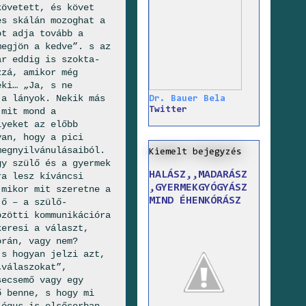
követett, és követ
es skálán mozoghat a
ot adja tovább a
megjön a kedve”. s az
ár eddig is szokta-
zzá, amikor még
eki… „Ja, s ne
 a lányok. Nekik más
Dr. Bauer Bela
Twitter
 mit mond a
lyeket az előbb
van, hogy a pici
megnyilvánulásaiból.
Kiemelt bejegyzés
gy szülő és a gyermek
HALÁSZ,,MADARÁSZ
ra lesz kíváncsi
,GYERMEKGYÓGYÁSZ
 mikor mit szeretne a
MIND ÉHENKÓRÁSZ
 ő – a szülő-
özötti kommunikációra
keresi a választ,
orán, vagy nem?
 s hogyan jelzi azt,
„válaszokat”,
secsemő vagy egy
ő benne, s hogy mi