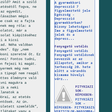
szülő? Amit a szülő
A gyermekkori
letésétől fogva, ne
depresszió 7
figyelmeztető jele
 az egyedit,
Egészség -
ulásaiban mégis
Depresszió
ne csak ez a fajta
gyermekkorban?
enek meg róla: a
Bizony lehetséges!
solatot, már a
Íme a figyelmeztető
jelek és a
csolat kiépítéséhez
depress...
zi a kicsi
 ad. Néha valóban
Fenyegető vetélés
édes”. Egy „nem
Fenyegető vetélés
dosni szeretné őt. Ez
Fenyegető vetélésnek
enni! Fontos tudni,
nevezzük az az
állapotot, amikor a
en fejezi ki magát.
terhesség 20. hete
gyermek még nem
előtt a várandós
is tipegő nem reagál
kismama hüvelyi
üttes élményre való
vérz...
ívni magukra a
PITYRIAZI
zik a neki
SOK-
llanatok a
KÉPEKBEN-
dórai, az etetés
PITYRIÁZI
entősek. Az ún.
SOK –
zületett szemlélők”,
KÉPEKBEN- PITYRIASIS
ttléteket vagy a
VERZICOLOR-NAPGOMBA-