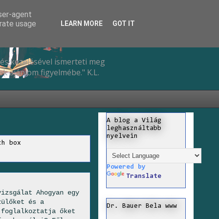
user-agent
erate usage
LEARN MORE
GOT IT
és kezelésével ismerteti meg
k ajánlom figyelmébe." K.L.
A blog a Világ
leghasználtabb
nyelvein
ch box
Powered by
Translate
vizsgálat Ahogyan egy
zülőket és a
Dr. Bauer Bela www
 foglalkoztatja őket