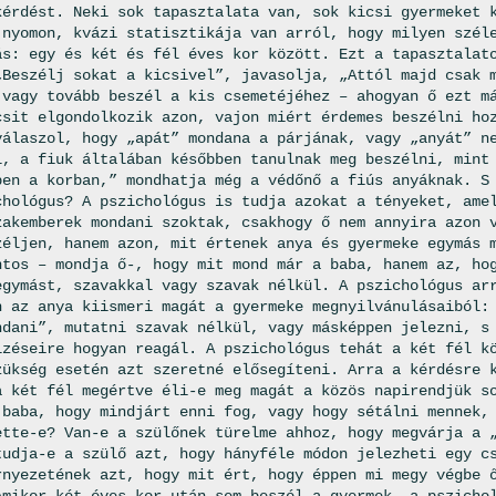
kérdést. Neki sok tapasztalata van, sok kicsi gyermeket 
 nyomon, kvázi statisztikája van arról, hogy milyen szél
ás: egy és két és fél éves kor között. Ezt a tapasztalat
„Beszélj sokat a kicsivel”, javasolja, „Attól majd csak 
 vagy tovább beszél a kis csemetéjéhez – ahogyan ő ezt m
csit elgondolkozik azon, vajon miért érdemes beszélni ho
válaszol, hogy „apát” mondana a párjának, vagy „anyát” n
l, a fiuk általában későbben tanulnak meg beszélni, mint
ben a korban,” mondhatja még a védőnő a fiús anyáknak. S
chológus? A pszichológus is tudja azokat a tényeket, ame
zakemberek mondani szoktak, csakhogy ő nem annyira azon 
zéljen, hanem azon, mit értenek anya és gyermeke egymás 
ntos – mondja ő-, hogy mit mond már a baba, hanem az, ho
egymást, szavakkal vagy szavak nélkül. A pszichológus ar
n az anya kiismeri magát a gyermeke megnyilvánulásaiból:
ndani”, mutatni szavak nélkül, vagy másképpen jelezni, s
lzéseire hogyan reagál. A pszichológus tehát a két fél k
zükség esetén azt szeretné elősegíteni. Arra a kérdésre 
a két fél megértve éli-e meg magát a közös napirendjük s
 baba, hogy mindjárt enni fog, vagy hogy sétálni mennek,
ette-e? Van-e a szülőnek türelme ahhoz, hogy megvárja a 
tudja-e a szülő azt, hogy hányféle módon jelezheti egy c
rnyezetének azt, hogy mit ért, hogy éppen mi megy végbe 