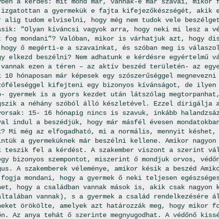
vben a kérdés: mit mond már, vannak-e már szavai, mikor 
 izgatottan a gyermekük e fajta kifejezőkészségét, akik 
r alig tudom elviselni, hogy még nem tudok vele beszélge
ásik: ”Olyan kíváncsi vagyok arra, hogy neki mi lesz a v
t fog mondani”? Valóban, mikor is várhatjuk azt, hogy di
 hogy ő megérti-e a szavainkat, és szóban meg is válaszo
gy elkezd beszélni? Nem adhatunk e kérdésre egyértelmű v
 vannak ezen a téren – az aktív beszéd területén- az egy
k 10 hónaposan már képesek egy szószerűséggel megnevezni
zóféleséggel kifejteni egy bizonyos kívánságot, de ilyen
ó- gyermek is a gyors kezdet után látszólag megtorpanhat
gszik a néhány szóból álló készletével. Ezzel dirigálja 
yorsak: 15- 16 hónapig nincs is szavuk, inkább halandzsá
val indul a beszédjük, hogy már másfél évesen mondatokba
k? Mi még az elfogadható, mi a normális, mennyit késhet,
intük a gyermeküknek már beszélni kellene. Amikor nagyon
k teszik fel a kérdést. A szakember viszont a szerint vá
egy bizonyos szempontot, miszerint ő mondjuk orvos, védő
gus. A szakemberek véleménye, amikor késik a beszéd Amik
 fogja mondani, hogy a gyermek ő neki teljesen egészsége
het, hogy a családban vannak mások is, akik csak nagyon 
általában vannak), s a gyermek a család rendelkezésére á
neket örökölte, amelyek azt határozzák meg, hogy mikor f
őn. Az anya tehát ő szerinte megnyugodhat. A védőnő kiss