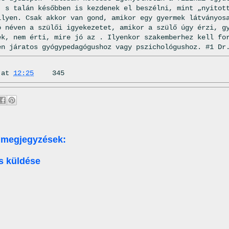
, s talán későbben is kezdenek el beszélni, mint „nyitot
ilyen. Csak akkor van gond, amikor egy gyermek látványos
ó néven a szülői igyekezetet, amikor a szülő úgy érzi, g
ek, nem érti, mire jó az . Ilyenkor szakemberhez kell fo
en járatos gyógypedagógushoz vagy pszichológushoz. #1 Dr
at
12:25
345
 megjegyzések:
s küldése