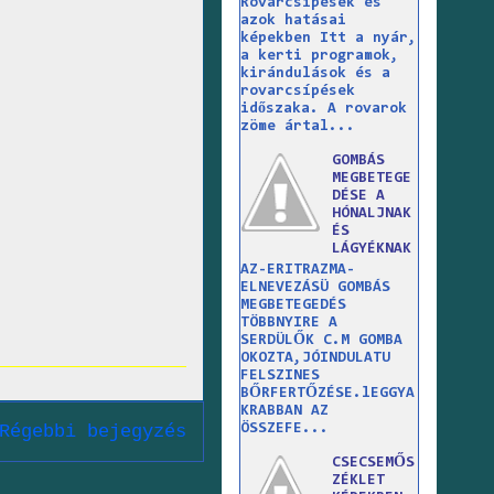
Rovarcsípések és
azok hatásai
képekben Itt a nyár,
a kerti programok,
kirándulások és a
rovarcsípések
időszaka. A rovarok
zöme ártal...
GOMBÁS
MEGBETEGE
DÉSE A
HÓNALJNAK
ÉS
LÁGYÉKNAK
AZ-ERITRAZMA-
ELNEVEZÁSÜ GOMBÁS
MEGBETEGEDÉS
TÖBBNYIRE A
SERDÜLŐK C.M GOMBA
OKOZTA,JÓINDULATU
FELSZINES
BŐRFERTŐZÉSE.lEGGYA
KRABBAN AZ
ÖSSZEFE...
Régebbi bejegyzés
CSECSEMŐS
ZÉKLET