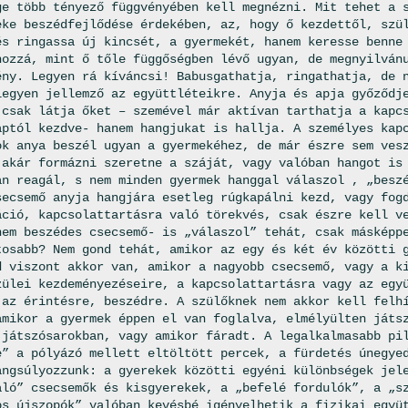
ge több tényező függvényében kell megnézni. Mit tehet a 
eke beszédfejlődése érdekében, az, hogy ő kezdettől, szü
és ringassa új kincsét, a gyermekét, hanem keresse benne
hozzá, mint ő tőle függőségben lévő ugyan, de megnyilván
ény. Legyen rá kíváncsi! Babusgathatja, ringathatja, de 
legyen jellemző az együttléteikre. Anyja és apja győződj
 csak látja őket – szemével már aktívan tarthatja a kapc
aptól kezdve- hanem hangjukat is hallja. A személyes kap
ok anya beszél ugyan a gyermekéhez, de már észre sem ves
 akár formázni szeretne a száját, vagy valóban hangot is
an reagál, s nem minden gyermek hanggal válaszol , „besz
secsemő anyja hangjára esetleg rúgkapálni kezd, vagy fog
áció, kapcsolattartásra való törekvés, csak észre kell v
nem beszédes csecsemő- is „válaszol” tehát, csak másképp
tosabb? Nem gond tehát, amikor az egy és két év közötti 
d viszont akkor van, amikor a nagyobb csecsemő, vagy a k
zülei kezdeményezéseire, a kapcsolattartásra vagy az egy
 az érintésre, beszédre. A szülőknek nem akkor kell felh
amikor a gyermek éppen el van foglalva, elmélyülten játs
 játszósarokban, vagy amikor fáradt. A legalkalmasabb pi
e” a pólyázó mellett eltöltött percek, a fürdetés únegye
angsúlyozzunk: a gyerekek közötti egyéni különbségek jel
aló” csecsemők és kisgyerekek, a „befelé fordulók”, a „s
os újszopók” valóban kevésbé igényelhetik a fizikai együ