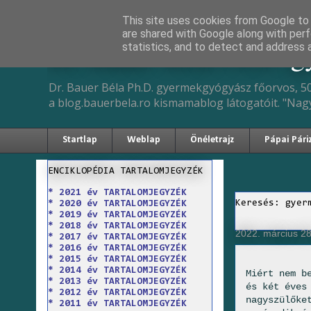
This site uses cookies from Google to d
are shared with Google along with perf
Dr. Bauer Béla Ph.D. 
statistics, and to detect and address 
Dr. Bauer Béla Ph.D. gyermekgyógyász főorvos, 50
a blog.bauerbela.ro kismamablog látogatóit. "Nag
Startlap
Weblap
Önéletrajz
Pápai Pári
ENCIKLOPÉDIA TARTALOMJEGYZÉK
* 2021 év TARTALOMJEGYZÉK
Keresés: gyer
* 2020 év TARTALOMJEGYZÉK
* 2019 év TARTALOMJEGYZÉK
* 2018 év TARTALOMJEGYZÉK
2022. március 28
* 2017 év TARTALOMJEGYZÉK
* 2016 év TARTALOMJEGYZÉK
* 2015 év TARTALOMJEGYZÉK
* 2014 év TARTALOMJEGYZÉK
Miért nem b
* 2013 év TARTALOMJEGYZÉK
és két éves
* 2012 év TARTALOMJEGYZÉK
nagyszülőke
* 2011 év TARTALOMJEGYZÉK