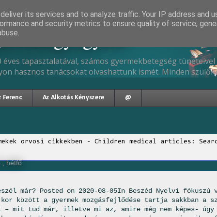
eliver its services and to analyze traffic. Your IP address and 
ormance and security metrics to ensure quality of service, gen
gyermekgyógyász
abuse.
 éves tapasztalatával, számos gyermekbetegség tüneteivel 
yon hasznos tanácsokat olvashattunk ismét. Minden szülőne
z Ferenc
Az Alkotás Kényszere
@
mekek orvosi cikkekben - Children medical articles: Sear
., hétfő
eszél már? Posted on 2020-08-05In Beszéd Nyelvi fókuszú 
 kor között a gyermek mozgásfejlődése tartja sakkban a s
t – mit tud már, illetve mi az, amire még nem képes- úgy