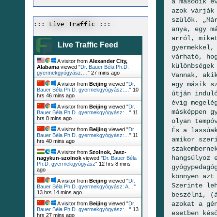
a második é
azok várják
szülők. „Má
::: Live Traffic :::
anya, egy m
arról, mike
Live Traffic Feed
gyermekkel,
várható, ho
A visitor from
Alexander City,
különbségek
Alabama
viewed "
Dr. Bauer Béla Ph.D.
gyermekgyógyász:…
"
27 mins ago
Vannak, aki
egy másik s
A visitor from
Beijing
viewed "
Dr.
Bauer Béla Ph.D. gyermekgyógyász:…
"
10
útján indul
hrs 46 mins ago
évig megelé
A visitor from
Beijing
viewed "
Dr.
másképpen g
Bauer Béla Ph.D. gyermekgyógyász:…
"
11
hrs 9 mins ago
olyan tempó
És a lassúa
A visitor from
Beijing
viewed "
Dr.
Bauer Béla Ph.D. gyermekgyógyász:…
"
11
amikor szer
hrs 40 mins ago
szakemberne
A visitor from
Szolnok, Jasz-
hangsúlyoz 
nagykun-szolnok
viewed "
Dr. Bauer Béla
Ph.D. gyermekgyógyász
"
12 hrs 8 mins
gyógypedagó
ago
könnyen azt
A visitor from
Beijing
viewed "
Dr.
Szerinte le
Bauer Béla Ph.D. gyermekgyógyász: A…
"
13 hrs 14 mins ago
beszélni, (
azokat a gé
A visitor from
Beijing
viewed "
Dr.
Bauer Béla Ph.D. gyermekgyógyász:…
"
13
esetben kés
hrs 27 mins ago