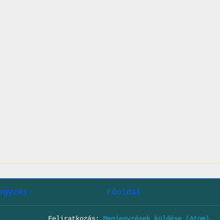
egyzés
Főoldal
Feliratkozás:
Megjegyzések küldése (Atom)