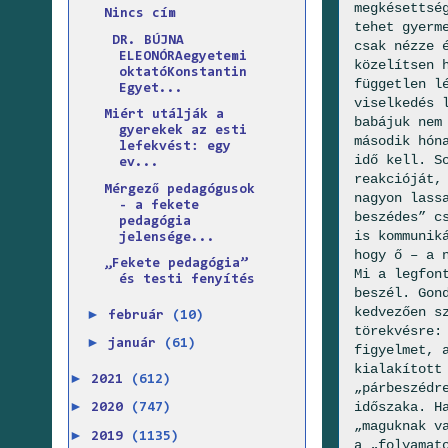
megkésettsé
Nincs cím
tehet gyerm
DR. BÚJNA
csak nézze 
ELEONÓRAegyetemi
közelítsen 
oktatóKonstantin
független l
Egyet...
viselkedés 
Miért utálják a
babájuk nem
gyerekek az esti
második hón
lefekvést: egy
idő kell. S
ev...
reakcióját,
Mérgező pedagógusok
nagyon lass
- a fekete
beszédes” c
pedagógia
is kommunik
jelensége...
hogy ő – a 
„Fekete pedagógia”
Mi a legfon
és testi fenyítés
beszél. Gon
kedvezően s
►
február
(10)
törekvésre:
►
január
(61)
figyelmet, 
kialakított
►
2021
(612)
„párbeszédr
►
időszaka. H
2020
(747)
„maguknak v
►
2019
(1135)
a „folyamat