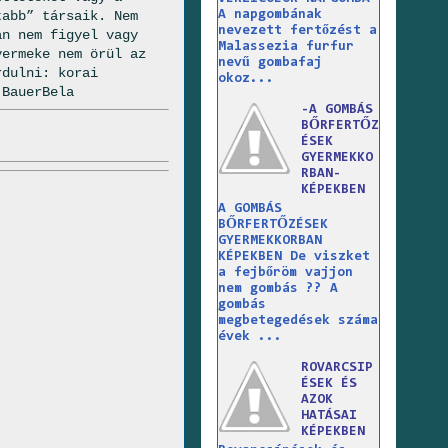
A napgombának
tabb” társaik. Nem
nevezett fertőzést a
an nem figyel vagy
Malassezia furfur
yermeke nem örül az
nevű gombafaj
rdulni: korai
okoz...
.BauerBela
-A GOMBÁS
BŐRFERTŐZ
ÉSEK
GYERMEKKO
RBAN-
KÉPEKBEN
A GOMBÁS
BŐRFERTŐZÉSEK
GYERMEKKORBAN
KÉPEKBEN De viszket
a fejbőröm vajjon
nem gombás ?? A
gombás
megbetegedések száma
évek ...
ROVARCSIP
ÉSEK ÉS
AZOK
HATÁSAI
KÉPEKBEN