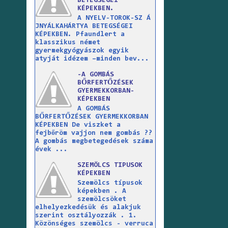
BETEGSÉGEI
KÉPEKBEN.
A NYELV-TOROK-SZ Á
JNYÁLKAHÁRTYA BETEGSÉGEI
KÉPEKBEN. Pfaundlert a
klasszikus német
gyermekgyógyászok egyik
atyját idézem –minden bev...
-A GOMBÁS
BŐRFERTŐZÉSEK
GYERMEKKORBAN-
KÉPEKBEN
A GOMBÁS
BŐRFERTŐZÉSEK GYERMEKKORBAN
KÉPEKBEN De viszket a
fejbőröm vajjon nem gombás ??
A gombás megbetegedések száma
évek ...
SZEMÖLCS TIPUSOK
KÉPEKBEN
Szemölcs típusok
képekben . A
szemölcsöket
elhelyezkedésük és alakjuk
szerint osztályozzák . 1.
Közönséges szemölcs - verruca