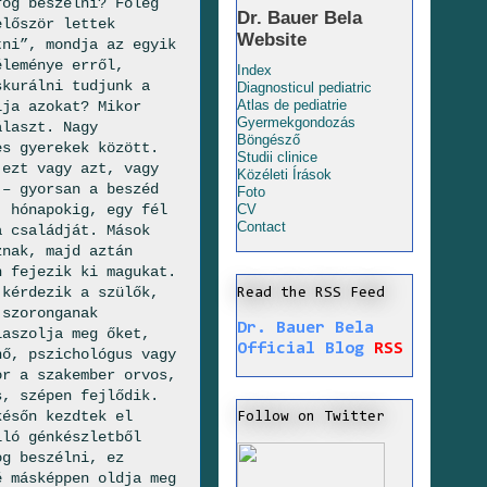
fog beszélni? Főleg
Dr. Bauer Bela
először lettek
Website
tni”, mondja az egyik
éleménye erről,
Index
skurálni tudjunk a
Diagnosticul pediatric
Atlas de pediatrie
lja azokat? Mikor
Gyermekgondozás
álaszt. Nagy
Böngésző
es gyerekek között.
Studii clinice
 ezt vagy azt, vagy
Közéleti Írások
 – gyorsan a beszéd
Foto
, hónapokig, egy fél
CV
Contact
a családját. Mások
znak, majd aztán
n fejezik ki magukat.
 kérdezik a szülők,
Read the RSS Feed
 szoronganak
Dr. Bauer Bela
laszolja meg őket,
Official Blog
RSS
nő, pszichológus vagy
or a szakember orvos,
s, szépen fejlődik.
későn kezdtek el
Follow on Twitter
lló génkészletből
og beszélni, ez
é másképpen oldja meg