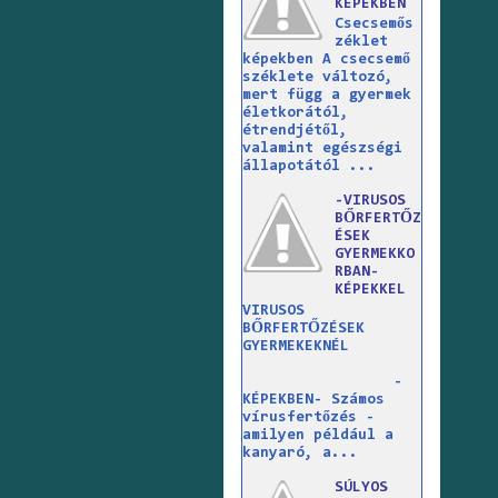
KÉPEKBEN
Csecsemős
zéklet
képekben A csecsemő
széklete változó,
mert függ a gyermek
életkorától,
étrendjétől,
valamint egészségi
állapotától ...
-VIRUSOS
BŐRFERTŐZ
ÉSEK
GYERMEKKO
RBAN-
KÉPEKKEL
VIRUSOS
BŐRFERTŐZÉSEK
GYERMEKEKNÉL
-
KÉPEKBEN- Számos
vírusfertőzés -
amilyen például a
kanyaró, a...
SÚLYOS