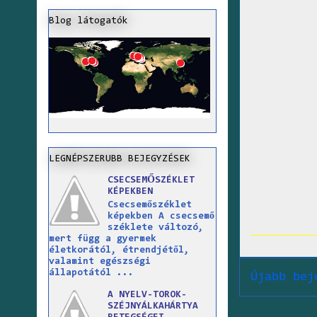
Blog látogatók
LEGNÉPSZERUBB BEJEGYZÉSEK
CSECSEMŐSZÉKLET
KÉPEKBEN
Csecsemőszéklet
képekben A csecsemő
széklete változó,
mert függ a gyermek
életkorától, étrendjétől,
valamint egészségi
állapotától ...
Újabb bej
A NYELV-TOROK-
SZÉJNYÁLKAHÁRTYA