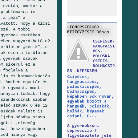
lógus is elsősorban
k ezután, amikor a
 problémákra is
z a „más” a
ivatott, hogy a kicsi
LEGNÉPSZERUBB
közé. A többi
BEJEGYZÉSEK 30nap
 gyermek esetében
yében magyarázható-e?
CSIPÉSEK-
HANGYACSI
területen „késik”, s
PÉS-
sak ezen a területen
POLOSKA
a gyermek szavak
CSIPÉS-
em sikerül ez a
BOLHACSIP
e foglalva a
ÉS -KÉPEKBEN
ális és kommunikációs
Csípések;
d. Amiben egyetértés
hangyacsípés,
poloskacsípés,
tik egymást, mást-
bolhacsípés,
dannyian tudnak, hogy
képekben Sok rovar,
 szándékoznak szóban
egyebek között a
gelső szavak 8 és 12
hangyák, poloskák,
ességek mellett is
bolhák, képesek
csípni. E...
eljebb néhány szava
ögötti jelenség
A gyermekkori
ssal összefüggésben
depresszió 7
széd hiánya vagy
figyelmeztető jele