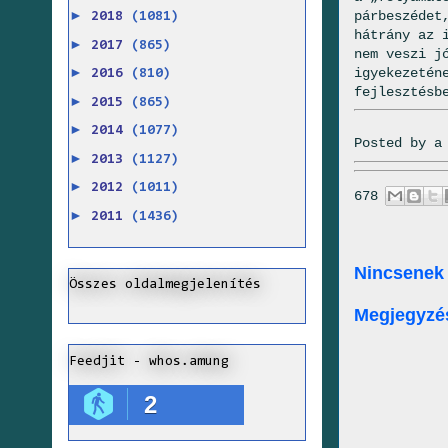
►
párbeszédet
2018
(1081)
hátrány az 
►
2017
(865)
nem veszi j
►
igyekezetén
2016
(810)
fejlesztésb
►
2015
(865)
►
2014
(1077)
Posted by
a
►
2013
(1127)
►
2012
(1011)
678
►
2011
(1436)
Nincsenek
Összes oldalmegjelenítés
Megjegyzé
Feedjit - whos.amung
2