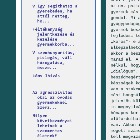
neki a jó? 
az un. pszi
v Így segíthetsz a
gyerekeden, ha
gyermek más
attól retteg,
gondol. Mi 
ho...
gyógypedagó
gyermek bes
Féltékenység
jelentkezése és
fejlődési t
kezelése
„kóros”- e 
gyermekkorba...
Elképzelhet
V szemhunyorítás,
akkor a bes
pislogás, váll
marad el. A
húzogatása,
nélkül, hog
össze...
„dialógus”.
kóos lhizás
beszédmegér
készségek k
van a szake
Az agresszivitás
mást hangsú
okai az óvodás
jelentős kü
gyermekeknél
is megnyilv
Szerz...
hónapos kor
Milyen
előfordulha
következményei
van. Abban 
lehetnek a
mögött szám
szexmentes
életnek?
kell megviz