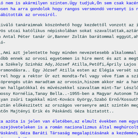
ló nem is akármilyen szinten.Úgy tudjuk,Ön sem csak kacé
ösen ha arra gondolok hogy rangos versmondó versenyt is 
sábitották az orvosiról.
kiváló tanáraimnak köszönhető hogy kezdettől vonzott az 
vös utcai katólikus népiskolában sokat szavaltattak,aztá
n Antal Péter tanár úr,Banner Zoltán barátommal eggyüt,a
ló-
i,Ami azt jelentette hogy minden nevezetesebb alkalommal
sőbb ennek az orvosi egyetemen is hire ment és azt a meg
 a Székely Szinház Ady,József Atilla,Petőfi,Áprily Lajos
ersmondásra.. Egy József Atilla esten az Elégia versét s
rrel hogy a rektor Úr ezt mondta-fel vagy véve fiam a sz
töprengés után maradtam az orvosin,hiszem akkor már a ha
yan hallgatókkal és művészekkel szavaltam mint-Tar Lészl
mossy Kornélia,Tanay Bella..-1955-ben a Magyar Autonom T
lyan zsűri tagokkal mint-Kovács György,Szabó Ernő/Kossut
aztán előkészitett az országos versenyre amit szintén me
ntőn Majtényi Erik és Páskándi Géza biztatott..
za azóta is jelen van
életében,az elmult években nem egy
sszejöveteleken is a román nacionalizmus által meghúrcol
Páskándi Géza Baráti Társaság megalapitásának a kezdemén