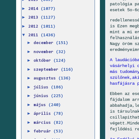
2015
(865)
patológia p
►
2014
(1077)
esetek 5o-6
►
2013
(1127)
redelleness
►
is Ezen meg
2012
(1011)
mint a mi e
▼
2011
(1436)
felhasználá
►
december
(151)
Nagy öröm s
eredményeim
►
november
(32)
A laudációb
►
október
(124)
vásárhelyi 
►
szeptember
(116)
más tudomán
szülőnek,ak
►
augusztus
(136)
hasfájásra 
►
július
(186)
Ebben az es
►
június
(225)
fájdalom ar
►
május
(240)
abbahadja,l
is társulna
►
április
(78)
csillapitha
►
március
(82)
végett.Mind
fejlődési r
►
február
(53)