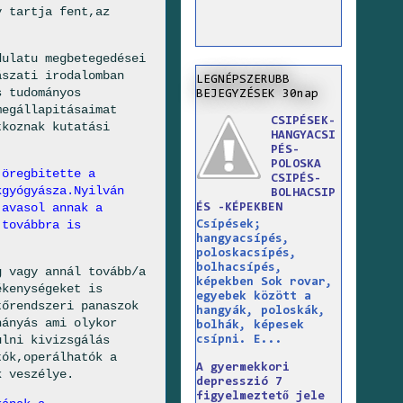
y tartja fent,az
dulatu megbetegedései
ászati irodalomban
LEGNÉPSZERUBB
s tudományos
BEJEGYZÉSEK 30nap
megállapitásaimat
CSIPÉSEK-
tkoznak kutatási
HANGYACSI
PÉS-
POLOSKA
 öregbitette a
CSIPÉS-
kgyógyásza.Nyilván
BOLHACSIP
javasol annak a
ÉS -KÉPEKBEN
 továbbra is
Csípések;
hangyacsípés,
poloskacsípés,
bolhacsípés,
g vagy annál tovább/a
képekben Sok rovar,
ékenységeket is
egyebek között a
tőrendszeri panaszok
hangyák, poloskák,
hányás ami olykor
bolhák, képesek
ulni kivizsgálás
csípni. E...
tók,operálhatók a
A gyermekkori
k veszélye.
depresszió 7
figyelmeztető jele