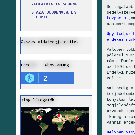
PEDIATRIA ÎN SCHEME
De legalább
segélyszerv
STAZĂ DUODENALĂ LA
COPII
központot,
a
szatmári me
Úgy tudjuk 
érdekes mun
Összes oldalmegjelenítés
Valóban töb
például 198
rám a Román
Feedjit - whos.amung
az 1976-os 
Erdélyi Múz
2
voltam.
Ami pedig a
terjedelemb
könyvtár lá
Blog látogatók
megjelenésé
orvosok igé
ikonográfia
vannak érde
Helyben vag