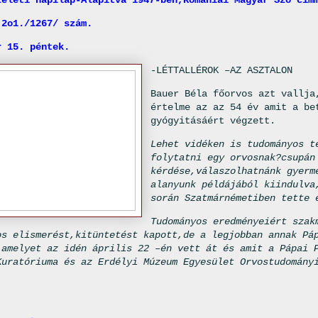
zéleti napilap-Alapitva 1947-ben,Romániai Magyar Szó cim
,2o1./1267/ szám.
r 15. péntek.
-LÉTTALLÉROK –AZ ASZTALON
Bauer Béla
főorvos
azt vallja
értelme az az 54 év amit a be
gyógyitásáért végzett.
Lehet vidéken is tudományos t
folytatni egy orvosnak?csupán
kérdése,válaszolhatnánk gyerm
alanyunk példájából kiindulva
során Szatmárnémetiben tette 
Tudományos eredményeiért szak
os elismerést,kitüntetést kapott,de a legjobban annak Pá
 amelyet az idén április 22 –én vett át és amit a Pápai 
Kuratóriuma és az Erdélyi Múzeum Egyesület Orvostudomány