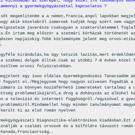
Ki Kicsodában az szerepel, hogy közel 17o tudományos mun
lamennyi a gyermekgyógyászattal kapcsolatos ?
,sőt megemliteném a a német,francia,angol lapokban megje
hogy akik közelebről ismernek tudják hogy azért nem vagy
Dolgozataim javarésze csakugyan a szakterületemmel fogla
is.Én irtam meg először a szatmári kórházak történetét a
gészen napjainkig.Több közleményem jelent meg
orvos-etik
n.
egyféle kirándulás,ha úgy tetszik lazitás,mert érdeklődé
 a szakmai dolgok álltak.Csak az utóbbi 7-8 évben közel 
közöltem orvosi folyóiratokban.
megjelent egy 1ooo oldalas Gyermekgondozási Tanacsadóm a
y fogyott el./Megjegyzem hogy nagyon szivesen fogadták a
számára is könnyen hozzáférhető ismereteket tartalmaz a 
ettség problematikájáról,a drog a dohányzás az alkohol k
an a televizió és internett függőségről./egyszóval a gye
 problémáiról.Mindamellet hogy minden tanulmányomat magy
 került ki az első román nyelven
rmekgyógyászati Diagnosztika-elektrónikus kiadásban.Ezt 
sználják a családi orvosok és a külföldre távozott román
,Kanada,Franciaország,.