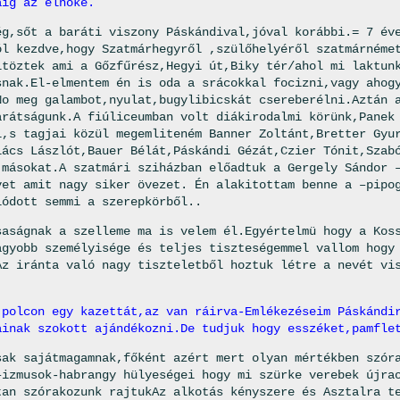
áig az elnöke.
ég,sőt a baráti viszony Páskándival,jóval korábbi.= 7 év
ól kezdve,hogy Szatmárhegyről ,szülőhelyéről szatmárnéme
ltöztek ami a Gőzfűrész,Hegyi út,Biky tér/ahol mi laktun
snak.El-elmentem én is oda a srácokkal focizni,vagy ahog
No meg galambot,nyulat,bugylibicskát csereberélni.Aztán 
arátságunk.A fiúliceumban volt diákirodalmi körünk,Panek
l,s tagjai közül megemliteném Banner Zoltánt,Bretter Gyu
lács Lászlót,Bauer Bélát,Páskándi Gézát,Czier Tónit,Szab
 másokat.A szatmári sziházban előadtuk a Gergely Sándor 
vet amit nagy siker övezet. Én alakitottam benne a –pipo
lódott semmi a szerepkörből..
saságnak a szelleme ma is velem él.Egyértelmü hogy a Kos
agyobb személyisége és teljes tiszteségemmel vallom hogy
Az iránta való nagy tiszteletből hoztuk létre a nevét vi
 polcon egy kazettát,az van ráirva-Emlékezéseim Páskándi
ainak szokott ajándékozni.De tudjuk hogy esszéket,pamfle
sak sajátmagamnak,főként azért mert olyan mértékben szór
–izmusok-habrangy hülyeségei hogy mi szürke verebek újra
tan szórakozunk rajtukAz alkotás kényszere és Asztalra t