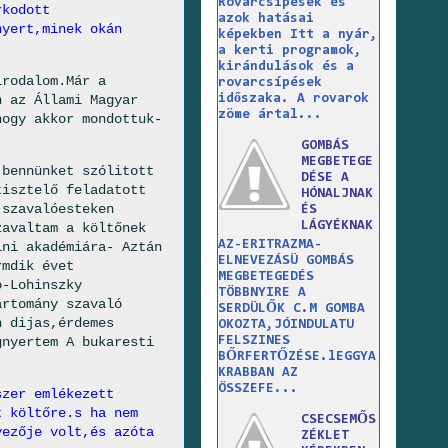
Rovarcsípések és
rkodott
azok hatásai
nyert,minek okán
képekben Itt a nyár,
a kerti programok,
kirándulások és a
irodalom.Már a
rovarcsípések
időszaka. A rovarok
n az Állami Magyar
zöme ártal...
hogy akkor mondottuk-
GOMBÁS
MEGBETEGE
 bennünket szólitott
DÉSE A
tisztelő feladatott
HÓNALJNAK
 szavalóesteken
ÉS
LÁGYÉKNAK
zavaltam a költőnek
AZ-ERITRAZMA-
ini akadémiára- Aztán
ELNEVEZÁSÜ GOMBÁS
rmdik évet
MEGBETEGEDÉS
ó-Lohinszky
TÖBBNYIRE A
artomány szavaló
SERDÜLŐK C.M GOMBA
h dijas,érdemes
OKOZTA,JÓINDULATU
FELSZINES
gnyertem A bukaresti
BŐRFERTŐZÉSE.lEGGYA
KRABBAN AZ
ÖSSZEFE...
szer emlékezett
t költőre.s ha nem
CSECSEMŐS
yezője volt,és azóta
ZÉKLET