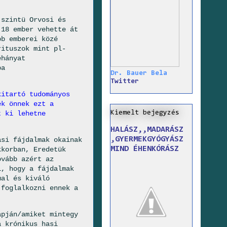
 szintü Orvosi és
 18 ember vehette át
bb emberei közé
rituszok mint pl-
éhányat
ba
Dr. Bauer Bela
Twitter
kitartó tudományos
ék önnek ezt a
Kiemelt bejegyzés
t ki lehetne
HALÁSZ,,MADARÁSZ
,GYERMEKGYÓGYÁSZ
asi fájdalmak okainak
MIND ÉHENKÓRÁSZ
kkorban, Eredetük
ovább azért az
i, hogy a fájdalmak
mal és kiváló
 foglalkozni ennek a
apján/amiket mintegy
a krónikus hasi