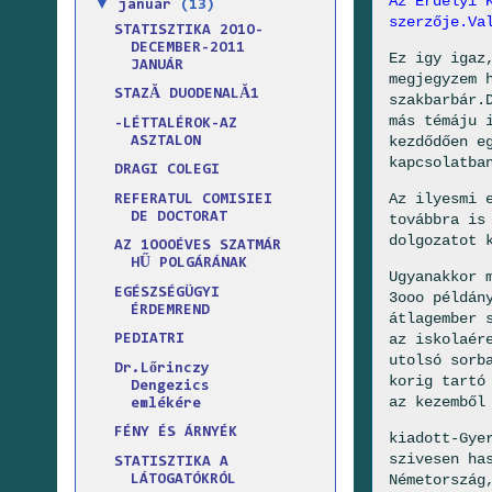
Az Erdélyi 
▼
január
(13)
szerzője.Va
STATISZTIKA 2O1O-
DECEMBER-2O11
Ez igy igaz
JANUÁR
megjegyzem 
STAZĂ DUODENALĂ1
szakbarbár.
más témáju 
-LÉTTALÉROK-AZ
kezdődően e
ASZTALON
kapcsolatba
DRAGI COLEGI
Az ilyesmi 
REFERATUL COMISIEI
DE DOCTORAT
továbbra is
dolgozatot 
AZ 1OOOÉVES SZATMÁR
HŰ POLGÁRÁNAK
Ugyanakkor 
EGÉSZSÉGÜGYI
3ooo példán
ÉRDEMREND
átlagember 
az iskolaér
PEDIATRI
utolsó sorb
Dr.Lőrinczy
korig tartó
Dengezics
az kezemből
emlékére
FÉNY ÉS ÁRNYÉK
kiadott-Gye
szivesen ha
STATISZTIKA A
Németország
LÁTOGATÓKRÓL