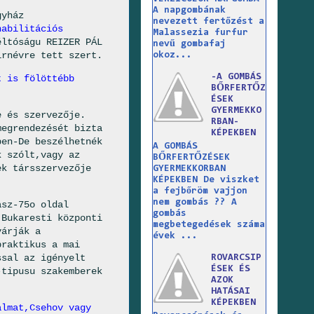
A napgombának
gyház
nevezett fertőzést a
habilitációs
Malassezia furfur
éltóságu REIZER PÁL
nevű gombafaj
irnévre tett szert.
okoz...
-A GOMBÁS
t is fölöttébb
BŐRFERTŐZ
ÉSEK
GYERMEKKO
e és szervezője.
RBAN-
megrendezését bizta
KÉPEKBEN
ben-De beszélhetnék
A GOMBÁS
k szólt,vagy az
BŐRFERTŐZÉSEK
ek társszervezője
GYERMEKKORBAN
KÉPEKBEN De viszket
a fejbőröm vajjon
nem gombás ?? A
asz-75o oldal
gombás
 Bukaresti központi
megbetegedések száma
várják a
évek ...
praktikus a mai
ssal az igényelt
ROVARCSIP
ÉSEK ÉS
-tipusu szakemberek
AZOK
HATÁSAI
KÉPEKBEN
almat,Csehov vagy