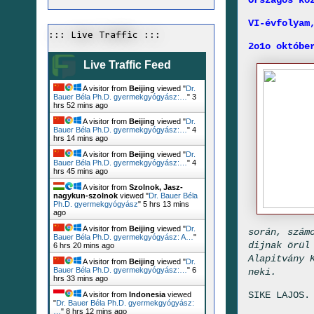
Országos kö
VI-évfolyam
::: Live Traffic :::
2o1o októbe
Live Traffic Feed
A visitor from
Beijing
viewed "
Dr.
Bauer Béla Ph.D. gyermekgyógyász:…
"
3
hrs 52 mins ago
A visitor from
Beijing
viewed "
Dr.
Bauer Béla Ph.D. gyermekgyógyász:…
"
4
hrs 14 mins ago
A visitor from
Beijing
viewed "
Dr.
Bauer Béla Ph.D. gyermekgyógyász:…
"
4
hrs 45 mins ago
A visitor from
Szolnok, Jasz-
nagykun-szolnok
viewed "
Dr. Bauer Béla
Ph.D. gyermekgyógyász
"
5 hrs 13 mins
ago
A visitor from
Beijing
viewed "
Dr.
során, szám
Bauer Béla Ph.D. gyermekgyógyász: A…
"
dijnak örül
6 hrs 20 mins ago
Alapitvány 
A visitor from
Beijing
viewed "
Dr.
Bauer Béla Ph.D. gyermekgyógyász:…
"
6
neki.
hrs 33 mins ago
SIKE LAJOS.
A visitor from
Indonesia
viewed
"
Dr. Bauer Béla Ph.D. gyermekgyógyász:
…
"
8 hrs 12 mins ago