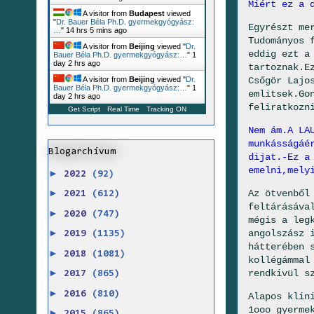
Miért ez a 
A visitor from
Budapest
viewed
"
Dr. Bauer Béla Ph.D. gyermekgyógyász:
Egyrészt me
…
"
14 hrs 5 mins ago
Tudományos 
A visitor from
Beijing
viewed "
Dr.
eddig ezt a
Bauer Béla Ph.D. gyermekgyógyász:…
"
1
day 2 hrs ago
tartoznak.E
Csőgör Lajo
A visitor from
Beijing
viewed "
Dr.
Bauer Béla Ph.D. gyermekgyógyász:…
"
1
emlitsek.Go
day 2 hrs ago
feliratkozn
Get Script
Real Time
Tracking ON
Nem ám.A LA
munkásságáé
Blogarchívum
dijat.-Ez a
emelni,mely
►
2022
(92)
►
Az ötvenből
2021
(612)
feltárásáva
►
2020
(747)
mégis a leg
►
angolszász 
2019
(1135)
hátterében 
►
2018
(1081)
kollégámmal
►
rendkivül s
2017
(865)
►
2016
(810)
Alapos klin
1ooo gyerme
►