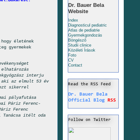
mel.Bukarest.
Dr. Bauer Bela
Website
Index
Diagnosticul pediatric
Atlas de pediatrie
Gyermekgondozás
Böngésző
,hogy életének
Studii clinice
teg gyermekek
Közéleti Írások
Foto
CV
evékenységet
Contact
elhatározás
ekgyógzász interju
,aki az elmult 53 év
Read the RSS Feed
ezt
sikerrel
Dr. Bauer Bela
mai pályafutása
Official Blog
RSS
pai Páriz Ferenc-
Páriz Ferenc
i Tanácsa itélt oda
Follow on Twitter