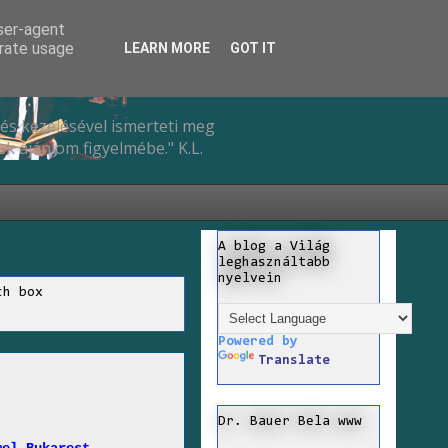
user-agent
erate usage
LEARN MORE
GOT IT
és kezelésével ismerteti meg
k ajánlom figyelmébe." K.L.
A blog a Világ
leghasználtabb
nyelvein
ch box
Powered by
Translate
Dr. Bauer Bela www