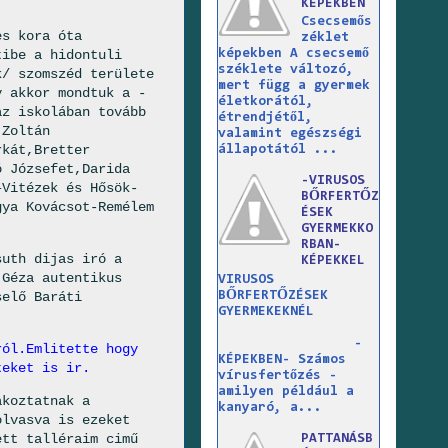
KÉPEKBEN
Csecsemős
es kora óta
zéklet
tibe a hidontuli
képekben A csecsemő
széklete változó,
k/ szomszéd területe
mert függ a gyermek
y akkor mondtuk a -
életkorától,
az iskolában tovább
étrendjétől,
 Zoltán
valamint egészségi
rkát,Bretter
állapotától ...
ó Józsefet,Darida
-VIRUSOS
–Vitézek és Hősök-
BŐRFERTŐZ
gya Kovácsot-Remélem
ÉSEK
GYERMEKKO
RBAN-
suth dijas iró a
KÉPEKKEL
 Géza autentikus
VIRUSOS
BŐRFERTŐZÉSEK
selő Baráti
GYERMEKEKNÉL
-
ról.Emlitette hogy
KÉPEKBEN- Számos
teket is ir.
vírusfertőzés -
amilyen például a
akoztatnak a
kanyaró, a...
olvasva is ezeket
ett talléraim cimű
PATTANÁSB