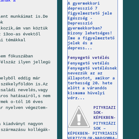
kának a
A gyermekkori
depresszió 7
figyelmeztető jele
lent munkáimat is.De
Egészség -
ok
Depresszió
lkozik,ám van köztük
gyermekkorban?
Bizony lehetséges!
z 13oo-as évektől
Íme a figyelmeztető
ai témákkal
jelek és a
depress...
sem fókuszában
Fenyegető vetélés
félszáz
ilyen jellegü
Fenyegető vetélés
Fenyegető vetélésnek
nevezzük az az
melyből eddig már
állapotot, amikor a
terhesség 20. hete
 székelyföldön is.Az
előtt a várandós
családi nevelés,vagy
kismama hüvelyi
áros hatásairól,s nem
vérz...
rmek o-tól 16 éves
ar nyelven végeztem-
PITYRIAZI
SOK-
KÉPEKBEN-
a kiadványt nagyon
PITYRIÁZI
SOK –
 származásu kollégák-
KÉPEKBEN- PITYRIASIS
VERZICOLOR-NAPGOMBA-