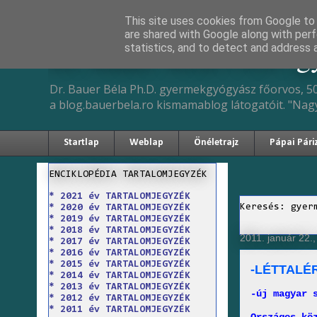
This site uses cookies from Google to d
are shared with Google along with perf
Dr. Bauer Béla Ph.D. 
statistics, and to detect and address 
Dr. Bauer Béla Ph.D. gyermekgyógyász főorvos, 50
a blog.bauerbela.ro kismamablog látogatóit. "Nag
Startlap
Weblap
Önéletrajz
Pápai Pári
ENCIKLOPÉDIA TARTALOMJEGYZÉK
* 2021 év TARTALOMJEGYZÉK
Keresés: gyer
* 2020 év TARTALOMJEGYZÉK
* 2019 év TARTALOMJEGYZÉK
* 2018 év TARTALOMJEGYZÉK
2011. január 22.
* 2017 év TARTALOMJEGYZÉK
* 2016 év TARTALOMJEGYZÉK
* 2015 év TARTALOMJEGYZÉK
-LÉTTALÉ
* 2014 év TARTALOMJEGYZÉK
* 2013 év TARTALOMJEGYZÉK
-új magyar 
* 2012 év TARTALOMJEGYZÉK
* 2011 év TARTALOMJEGYZÉK