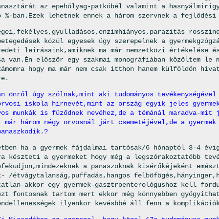
anasztárát az epehólyag-patkóbél valamint a hasnyálmirig
o %-ban.Ezek lehetnek ennek a három szervnek a fejlődési
égei,fekélyes,gyulladásos,enzimhiányos,parazitás rosszin
betegedések közül egyesek úgy szerepelnek a gyermekgzógz
redeti leirásaink,amiknek ma már nemzetközi értékelése é
sa van.Én először egy szakmai monográfiában közöltem le 
zámomra hogy ma már nem csak itthon hanem külföldön hiva
re.
an önről úgy szólnak,mint aki tudományos tevékenységével
orvosi iskola hirnevét,mint az ország egyik jeles gyerme
yos munkák is füződnek nevéhez,de a témánál maradva-mit 
i már három négy orvosnál járt csemetéjével,de a gyermek
panaszkodik.?
etben ha a gyermek fájdalmai tartósak/6 hónaptól 3-4 évi
ra készteti a gyermeket
hogy még a legszórakoztatóbb tev
efeküdjön,mindezeknek a panaszoknak kisérőkéjeként emész
k- /étvágytalanság,puffadás,hangos felböfögés,hányinger,
tatlan-akkor egy gyermek-gasztroenterológushoz kell ford
ezt fontosnak tartom mert ekkor még könnyebben gyógyitha
endellenességek ilyenkor kevésbbé áll fenn a komplikáció