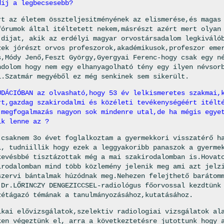
dij a legbecsesebb
?
rt az életem összteljesitményének az elismerése,és magas
fórumok által itéltetett nekem,másrészt azért mert olyan
 dijat, akik az erdélyi magyar orvostársadalom legkiváló
zek jórészt orvos profeszorok,akadémikusok,profeszor eme
s,Módy Jenő,Feszt György,Gyergyai Ferenc-hogy csak egy n
ndolom hogy nem egy elhanyagolható tény egy ilyen névsor
i.Szatmár megyéből ez még senkinek sem sikerült.
UDÁCIÓBAN az olvasható,hogy 53 év lelkismeretes szakmai,
rt,gazdag szakirodalmi és közéleti tevékenységéért itélt
 megfogalmazás nagyon sok mindenre utal,de ha mégis egye
ik lenne az ?
 csaknem 3o évet foglalkoztam a gyermekkori visszatérő h
l, tudniillik hogy ezek a leggyakoribb panaszok a gyerme
kevésbbé tisztázottak még a mai szakirodalomban is.Hovat
irodalomban mind több közlemény jelenik meg ami azt jelz
szervi bántalmak húzódnak meg.Nehezen felejthető barátom
 Dr.LŐRINCZY DENGEZICCSEL-radiológus főorvossal kezdtünk
zétágazó témának a tanulmányozásához,kutatásához.
ikai elővizsgálatok,szelektiv radiologiai vizsgálatok al
ken végeztünk el, arra a következtetésre jutottunk hogy 