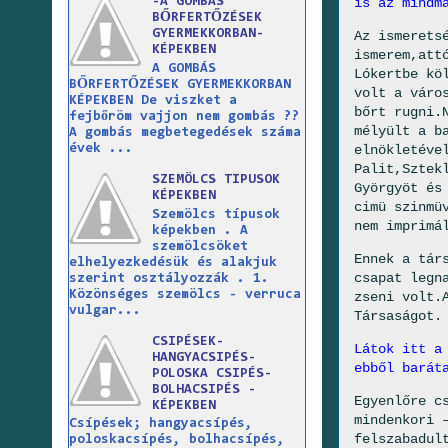
-A GOMBÁS
is az mindm
BŐRFERTŐZÉSEK
GYERMEKKORBAN-
Az ismerets
KÉPEKBEN
ismerem,att
A GOMBÁS
Lókertbe
kö
BŐRFERTŐZÉSEK GYERMEKKORBAN
volt a váro
KÉPEKBEN De viszket a
bőrt rugni.
fejbőröm vajjon nem gombás ??
mélyült a b
A gombás megbetegedések száma
évek ...
elnökletéve
Palit,Sztek
SZEMÖLCS TIPUSOK
Györgyöt és
KÉPEKBEN
cimü szinmü
Szemölcs típusok
nem imprimá
képekben . A
szemölcsöket
Ennek a tár
elhelyezkedésük és alakjuk
csapat legn
szerint osztályozzák . 1.
Közönséges szemölcs - verruca
zseni volt.
vulgar...
Társaságot.
CSIPÉSEK-
Látok itt a
HANGYACSIPÉS-
ebből barát
POLOSKA CSIPÉS-
BOLHACSIPÉS -
Egyenlőre c
KÉPEKBEN
mindenkori 
Csípések; hangyacsípés,
felszabadul
poloskacsípés, bolhacsípés,