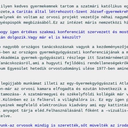
 ilyen kedves gyermekemnek tartom a szatmári katólikus
e
ezete
,a Caritás által létrehozott-Szent József-gyermekre
melynek én voltam az orvosi projekt vezetője néhai nagym
gyéspüspök megbizásából.Ez az intézet máris nemzetközi h
hogy igen értékes szakmai konferenciát szervezett és mos
kán dolgozik.Vagy már el is készült?
b nagyobb országos tanácskozásnak vagyok a kezdeményezőj
5-ben az országos gyermekgyógyászati konferenciájának a 
 Akadémia gyermek-gyógyászati részlege itt Szatmárnémeti
Tanácskozásról,ami a hugyuti fejlődési rendelleneségekrő
eum Egyesület hetedik orvostudományi ulése 1977-ben amin
 legújjabb munkámat illeti az egy-Gyermekgyógyászati Atl
en-már az orvosi kamara elfogadta és ezután következik a
ttamozása- A szatmármegyei és székelyföldi kollégák már 
t.Különben ez is felkerul a világhálóra is. Ez egy igen 
nyeinek megfelelő elektronikus kiadvány ami egy kattintá
i anyagot tárja eléd.Felhasználásánál főként a –vizuális
kelve.
yunk-az orvosok mindig is szerették,sőt müvelték az irod