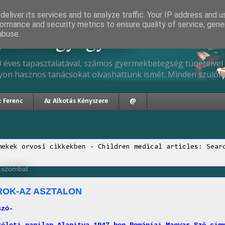
eliver its services and to analyze traffic. Your IP address and 
ormance and security metrics to ensure quality of service, gen
gyermekgyógyász
abuse.
 éves tapasztalatával, számos gyermekbetegség tüneteivel 
yon hasznos tanácsokat olvashattunk ismét. Minden szülőne
z Ferenc
Az Alkotás Kényszere
@
mekek orvosi cikkekben - Children medical articles: Sear
, szombat
ROK-AZ ASZTALON
szó-