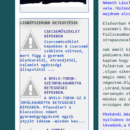
Németh Lász
vele.!Külön
majdnem elc
Elsősorban 
LEGNÉPSZERUBB BEJEGYZÉSEK
szatmári Öt
CSECSEMŐSZÉKLET
Fiúliceumba
KÉPEKBEN
strapaszava
Csecsemőszéklet
képekben A csecsemő
nak emelt k
széklete változó,
pódiumra.Ké
mert függ a gyermek
kaptam hogy
életkorától, étrendjétől,
valamint egészségi
felkértek v
állapotától ...
,olyan sike
mégis némi 
A NYELV-TOROK-
végeztem.Ol
SZÉJNYÁLKAHÁRTYA
,Lóránd,Sza
BETEGSÉGEI
KÉPEKBEN.
versenyén o
A NYELV-TOROK-SZ Á
művész aki 
JNYÁLKAHÁRTYA BETEGSÉGEI
országos dö
KÉPEKBEN. Pfaundlert a
klasszikus német
Páskándi Gé
gyermekgyógyászok egyik
nyilvános ö
atyját idézem –minden bev...
tévedünk,a 