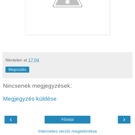
Névtelen
at
17:04
Megosztás
Nincsenek megjegyzések:
Megjegyzés küldése
‹
›
Főoldal
Internetes verzió megtekintése