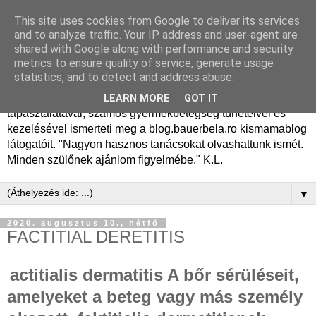
This site uses cookies from Google to deliver its services
Dr. Bauer Béla Ph.D.
and to analyze traffic. Your IP address and user-agent are
shared with Google along with performance and security
gyermekgyógyász
metrics to ensure quality of service, generate usage
statistics, and to detect and address abuse.
Dr. Bauer Béla Ph.D. gyermekgyógyász főorvos, 50 éves
LEARN MORE
GOT IT
tapasztalatával, számos gyermekbetegség tüneteivel és
kezelésével ismerteti meg a blog.bauerbela.ro kismamablog
látogatóit. "Nagyon hasznos tanácsokat olvashattunk ismét.
Minden szülőnek ajánlom figyelmébe." K.L.
▼
2020. augusztus 10., hétfő
FACTITIAL DERETITIS
actitialis dermatitis A bőr sérüléseit,
amelyeket a beteg vagy más személy