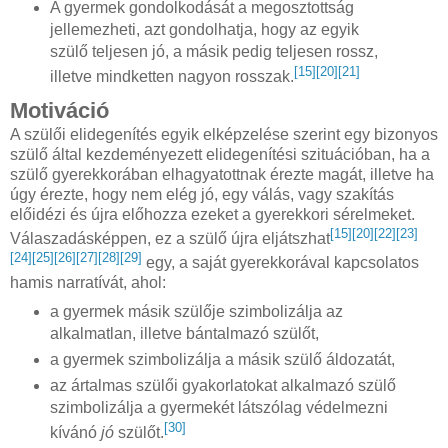
A gyermek gondolkodását a megosztottság
jellemezheti, azt gondolhatja, hogy az egyik
szülő teljesen jó, a másik pedig teljesen rossz,
[15]
[20]
[21]
illetve mindketten nagyon rosszak.
Motiváció
A szülői elidegenítés egyik elképzelése szerint egy bizonyos
szülő által kezdeményezett elidegenítési szituációban, ha a
szülő gyerekkorában elhagyatottnak érezte magát, illetve ha
úgy érezte, hogy nem elég jó, egy válás, vagy szakítás
előidézi és újra előhozza ezeket a gyerekkori sérelmeket.
[15]
[20]
[22]
[23]
Válaszadásképpen, ez a szülő újra eljátszhat
[24]
[25]
[26]
[27]
[28]
[29]
egy, a saját gyerekkorával kapcsolatos
hamis narratívát, ahol:
a gyermek másik szülője szimbolizálja az
alkalmatlan, illetve bántalmazó szülőt,
a gyermek szimbolizálja a másik szülő áldozatát,
az ártalmas szülői gyakorlatokat alkalmazó szülő
szimbolizálja a gyermekét látszólag védelmezni
[30]
kívánó
jó
szülőt.