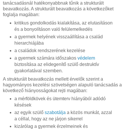
tanácsadásnál hatékonyabbnak tűnik a strukturált
beavatkozás. A strukturált beavatkozás a következőket
foglalja magában:
kritikus gondolkodás kialakítása, az elutasításon
és a bonyolításon való felülemelkedés
a gyermek helyének visszaállítása a család
hierarchiájába
a családok rendszerének kezelése
a gyermek számára időszakos
védelem
biztosítása az elidegenítő szülő destruktív
gyakorlatával szemben.
A strukturált beavatkozás mellett érvelők szerint a
hagyományos kezelési szövetségen alapuló tanácsadás a
következő hiányosságokat rejti magában:
a mérföldkövek és ütemterv hiányából adódó
késések
az egyik szülő
szabotálja
a közös munkát, azzal
a céllal, hogy az ne járjon sikerrel
kizárólag a gyermek érzelmeinek és