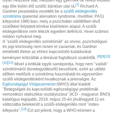
olyan helyzetre utal, melyben egy gyermek ok nélkül elutasít
[7]
egy tőle külön élő szülőt, bántóan utal rá.
Richard A.
Gardner javaslatára vezették be a
szülői elidegenítés
szindróma
(parental alienation syndrome, rövidítve: PAS)
kifejezést 1980-ban, mely a pszichiáter válófélben lévő
szülőkkel folytatott klinikai kísérletein alapul. A szülői
elidegenítésre nem létezik egyetlen definíció, mivel számos
módon nyilvánul meg.
A "szülői elidegenítés szindrómát" az orvosi, pszichológusi
és jogi közösség nem ismeri el zavarnak, és Gardner
elméletét illetve az ehhez kapcsolódó kutatásokat
[8]
[9]
[10]
keményen kritizálták a témával foglalkozó szakértők.
[11]
[12]
Mivel a kritikák egyik sarokpontja, hogy nem "valódi"
szindrómáról (tünetegyüttesről) beszélünk, ezért az utóbbi
időben mellőzik a szindróma használatát és egyszerűen
szülői elidegenítésként hivatkoznak a jelenségre. Az
Egészségügyi Világszervezet
(WHO) által kiadott
"Betegségek és kapcsolódó egészségügyi problémák
nemzetközi statisztikai osztályozása" (ICD - magyarul: BNO)
katalógus legújabb, 2019. május 25-én jóváhagyott 11-es
változatba belekerült a szülői elidegenítés mint "index-
[13]
kifejezés".
Ezt azt jelenti, hogy a WHO elismeri a