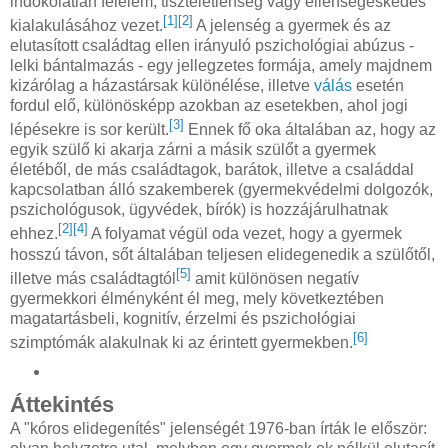
indokolatlan félelem, tiszteletlenség vagy ellenségeskedés
[1]
[2]
kialakulásához vezet.
A jelenség a gyermek és az
elutasított családtag ellen irányuló pszichológiai abúzus -
lelki bántalmazás - egy jellegzetes formája, amely majdnem
kizárólag a házastársak különélése, illetve
válás
esetén
fordul elő, különösképp azokban az esetekben, ahol jogi
[3]
lépésekre is sor került.
Ennek fő oka általában az, hogy az
egyik szülő ki akarja zárni a másik szülőt a gyermek
életéből, de más családtagok, barátok, illetve a családdal
kapcsolatban álló szakemberek (gyermekvédelmi dolgozók,
pszichológusok, ügyvédek, bírók) is hozzájárulhatnak
[2]
[4]
ehhez.
A folyamat végül oda vezet, hogy a gyermek
hosszú távon, sőt általában teljesen elidegenedik a szülőtől,
[5]
illetve más családtagtól
amit különösen negatív
gyermekkori élményként él meg, mely következtében
magatartásbeli, kognitív, érzelmi és pszichológiai
[6]
szimptómák alakulnak ki az érintett gyermekben.
Áttekintés
A "kóros elidegenítés" jelenségét 1976-ban írták le először: