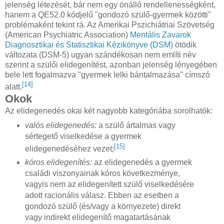
jelenség létezését, bár nem egy önálló rendellenességként,
hanem a QE52.0 kódjelű "gondozó szülő-gyermek közötti"
problémaként tekint rá. Az Amerikai Pszichiátriai Szövetség
(American Psychiatric Association)
Mentális Zavarok
Diagnosztikai és Statisztikai Kézikönyve (DSM)
ötödik
változata (DSM-5) ugyan szándékosan nem említi név
szerint a szülői elidegenítést, azonban jelenség lényegében
bele lett fogalmazva "gyermek lelki bántalmazása" címszó
[14]
alatt.
Okok
Az elidegenedés okai két nagyobb kategóriába sorolhatók:
valós elidegenedés:
a szülő ártalmas vagy
sértegető viselkedése a gyermek
[15]
elidegenedéséhez vezet;
kóros elidegenítés:
az elidegenedés a gyermek
családi viszonyainak kóros következménye,
vagyis nem az elidegenített szülő viselkedésére
adott racionális válasz. Ebben az esetben a
gondozó szülő (és/vagy a környezete) direkt
vagy indirekt elidegenítő magatartásának