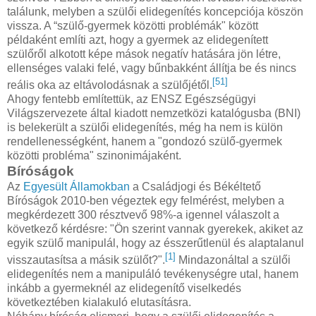
találunk, melyben a szülői elidegenítés koncepciója köszön
vissza. A “szülő-gyermek közötti problémák" között
példaként említi azt, hogy a gyermek az elidegenített
szülőről alkotott képe mások negatív hatására jön létre,
ellenséges valaki felé, vagy bűnbakként állítja be és nincs
[51]
reális oka az eltávolodásnak a szülőjétől.
Ahogy fentebb említettük, az ENSZ Egészségügyi
Világszervezete által kiadott nemzetközi katalógusba (BNI)
is belekerült a szülői elidegenítés, még ha nem is külön
rendellenességként, hanem a "gondozó szülő-gyermek
közötti probléma" szinonimájaként.
Bíróságok
Az
Egyesült Államokban
a Családjogi és Békéltető
Bíróságok 2010-ben végeztek egy felmérést, melyben a
megkérdezett 300 résztvevő 98%-a igennel válaszolt a
következő kérdésre: "Ön szerint vannak gyerekek, akiket az
egyik szülő manipulál, hogy az ésszerűtlenül és alaptalanul
[1]
visszautasítsa a másik szülőt?".
Mindazonáltal a szülői
elidegenítés nem a manipuláló tevékenységre utal, hanem
inkább a gyermeknél az elidegenítő viselkedés
következtében kialakuló elutasításra.