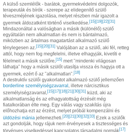
A külső szemlélők - barátok, gyermekvédelmi dolgozók,
terapeuták és bírók - szerepe az elidegenítő szülő
téveszméjének igazolása, melyet részben már igazolt a
[15]
[19]
[22]
[31]
gyermek áldozatként történő viselkedése.
Mindazonáltal a valóságban a másik (különélő) szülő
egyáltalán nem alkalmatlan és nem is bántalmazó,
miközben az ártalmas magatartást alkalmazó szülő
[15]
[20]
[31]
ténylegesen az.
Valójában az a szülő, aki fél, retteg
attól, hogy nem fog megfelelni, illetve elhagyják, kivetíti e
[15]
félelmeit a másik szülőre,
mert "mindenki világosan
láthatja" hogy a másik szülőt utasítja vissza és hagyja ott a
[18]
gyermek, ezért ő az "alkalmatlan".
A destruktív szülői gyakorlatot alkalmazó szülő jellemzően
borderline személyiségzavarral
, illetve nárcisztikus
[15]
[17]
[18]
[21]
[30]
[31]
személyiségzavarral,
küzd, aki az
alkalmatlanság és az elhagyatottság érzését még
fiatalkorában élte meg. Egy válás vagy szakítás újra
előhozhatja ezt az érzést, melyet próbál kompenzálni és
[20]
[21]
[30]
[32]
[33]
üldözési mánia
jellemezheti.
Ezek a szülők
azt gondolják, hogy rájuk nem érvényesek a tisztességes és
[17]
törvényes viselkedéssel kapcsolatos társadalmi normák