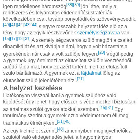
[38]
[39]
igen rendellenes háromszög
jön létre, mely a
rendszeres és folyamatos elidegenítési stratégiák
következtében csak tovább bonyolódik és szövevényesedik,
[40]
[41]
[42]
[43]
[44]
s egyre rosszabb helyzetet idéz elő az a
tény, hogy az egyik résztvevőnek
személyiségzavara
van.
[15]
[17]
[18]
[31]
A személyiségzavaros szülő megtöri a család
dinamikáját és azt kívánja elérni, hogy a volt házastárs a
[20]
gyerekének már csak a volt szülője legyen.
Végül pedig
a gyermek úgy értelmezi az elutasított szülő elvesztéséből
adódó fájdalmat, hogy ez azért történt, mert az elutasított
szülő bántalmazó. A gyermek ezt a
fájdalmat
főleg az
[21]
elutasított szülő jelenlétében érzi.
A helyzet kezelése
Hatékonyan visszaállítani a gyermek szülőhöz való
kötődését úgy lehet, hogy először is védelmet kell biztosítani
[15]
[31]
az ártalmas szülői gyakorlatokkal szemben.
Egy
tanulmány szerint a gyermek ezt a védelmet nem éli meg
[31]
[45]
traumatikus élményként.
[40]
Az egyik elmélet szerint,
amennyiben megfigyelhetők a
szülőtől való elidegenedés jelei, a hagyományos