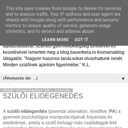
This site uses cookies from Google to deliver its services
Dr. Bauer Béla Ph.D.
and to analyze traffic. Your IP address and user-agent are
shared with Google along with performance and security
gyermekgyógyász
metrics to ensure quality of service, generate usage
statistics, and to detect and address abuse.
Dr. Bauer Béla Ph.D. gyermekgyógyász főorvos, 50 éves
LEARN MORE
GOT IT
tapasztalatával, számos gyermekbetegség tüneteivel és
kezelésével ismerteti meg a blog.bauerbela.ro kismamablog
látogatóit. "Nagyon hasznos tanácsokat olvashattunk ismét.
Minden szülőnek ajánlom figyelmébe." K.L.
▼
2019. szeptember 18., szerda
SZÜLŐI ELIDEGENEDÉS
A
szülői elidegenítés
(parental alienation, rövidítve:
PA
) a
gyermek pszichológiai manipulációjának folyamata és
eredménye, amely a szülő és/vagy más családtagok felé