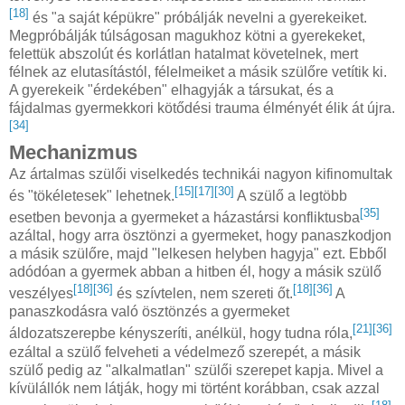
[18]
és "a saját képükre" próbálják nevelni a gyerekeiket.
Megpróbálják túlságosan magukhoz kötni a gyerekeket,
felettük abszolút és korlátlan hatalmat követelnek, mert
félnek az elutasítástól, félelmeiket a másik szülőre vetítik ki.
A gyerekeik "érdekében" elhagyják a társukat, és a
fájdalmas gyermekkori kötődési trauma élményét élik át újra.
[34]
Mechanizmus
Az ártalmas szülői viselkedés technikái nagyon kifinomultak
[15]
[17]
[30]
és "tökéletesek" lehetnek.
A szülő a legtöbb
[35]
esetben bevonja a gyermeket a házastársi konfliktusba
azáltal, hogy arra ösztönzi a gyermeket, hogy panaszkodjon
a másik szülőre, majd "lelkesen helyben hagyja" ezt. Ebből
adódóan a gyermek abban a hitben él, hogy a másik szülő
[18]
[36]
[18]
[36]
veszélyes
és szívtelen, nem szereti őt.
A
panaszkodásra való ösztönzés a gyermeket
[21]
[36]
áldozatszerepbe kényszeríti, anélkül, hogy tudna róla,
ezáltal a szülő felveheti a védelmező szerepét, a másik
szülő pedig az "alkalmatlan" szülői szerepet kapja. Mivel a
kívülállók nem látják, hogy mi történt korábban, csak azzal