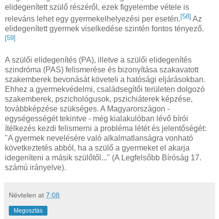
elidegenített szülő részéről, ezek figyelembe vétele is
[58]
releváns lehet egy gyermekelhelyezési per esetén.
Az
elidegenített gyermek viselkedése szintén fontos tényező.
[59]
A szülői elidegenítés (PA), illetve a szülői elidegenítés
szindróma (PAS) felismerése és bizonyítása szakavatott
szakemberek bevonását követeli a hatósági eljárásokban.
Ehhez a gyermekvédelmi, családsegítői területen dolgozó
szakemberek, pszichológusok, pszichiáterek képzése,
továbbképzése szükséges. A Magyarországon -
egységességét tekintve - még kialakulóban lévő bírói
ítélkezés kezdi felismerni a probléma létét és jelentőségét:
"A gyermek nevelésére való alkalmatlanságra vonható
következtetés abból, ha a szülő a gyermeket el akarja
idegeníteni a másik szülőtől..." (A Legfelsőbb Bíróság 17.
számú irányelve).
Névtelen
at
7:08
Megosztás