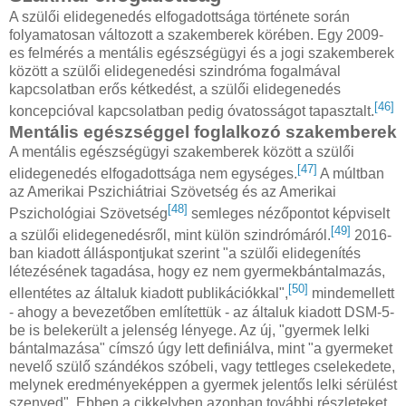
A szülői elidegenedés elfogadottsága története során
folyamatosan változott a szakemberek körében. Egy 2009-
es felmérés a mentális egészségügyi és a jogi szakemberek
között a szülői elidegenedési szindróma fogalmával
kapcsolatban erős kétkedést, a szülői elidegenedés
[46]
koncepcióval kapcsolatban pedig óvatosságot tapasztalt.
Mentális egészséggel foglalkozó szakemberek
A mentális egészségügyi szakemberek között a szülői
[47]
elidegenedés elfogadottsága nem egységes.
A múltban
az Amerikai Pszichiátriai Szövetség és az Amerikai
[48]
Pszichológiai Szövetség
semleges nézőpontot képviselt
[49]
a szülői elidegenedésről, mint külön szindrómáról.
2016-
ban kiadott álláspontjukat szerint "a szülői elidegenítés
létezésének tagadása, hogy ez nem gyermekbántalmazás,
[50]
ellentétes az általuk kiadott publikációkkal",
mindemellett
- ahogy a bevezetőben említettük - az általuk kiadott DSM-5-
be is belekerült a jelenség lényege. Az új, "gyermek lelki
bántalmazása" címszó úgy lett definiálva, mint "a gyermeket
nevelő szülő szándékos szóbeli, vagy tettleges cselekedete,
melynek eredményeképpen a gyermek jelentős lelki sérülést
szenved". Ebben a cikkelyben azonban további részleteket