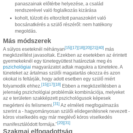
panaszainak előtérbe helyezése, a család
rendszerével való foglalkozás kizárása
koholt, túlzott és eltorzított panaszokért való
bocsánatkérés a szülő részéről: nem hatékony
megoldás.
Más módszerek
[15]
[17]
[18]
[20]
[21]
[40]
A súlyos eseteknél néhányan
más
megközelítést javasoltak. Ezekben az esetekben az érintett
gyermekeknél egy tünetegyüttest határoztak meg és
pszichológiai
magyarázatot adtak magukra a tünetekre. A
tüneteket az ártalmas szülői magatartás okozza és azon
okokat is feltárják, hogy adott esetben egy szülő miért
[15]
[17]
[18]
folyamodik ehhez.
Ebben a megközelítésben a
jelenség pszichológiai problémák kombinációja, melyeket
az e területen szakképzett pszichológusok képesek
[31]
megérteni és felismerni.
Az elméleti megfogalmazás
szerint a - hagyományosan szülői elidegenítésnek nevezett -
kóros viselkedés egy már meglévő kóros viselkedés
[20]
[31]
manifesztálódott formája."
Szakmai elfogadottság