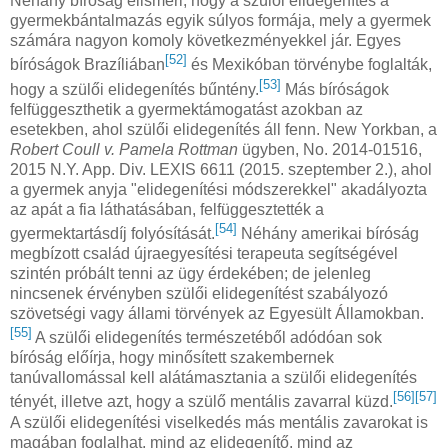
Néhány bíróság elismeri, hogy a szülői elidegenítés a
gyermekbántalmazás egyik súlyos formája, mely a gyermek
számára nagyon komoly következményekkel jár. Egyes
[52]
bíróságok Brazíliában
és Mexikóban törvénybe foglalták,
[53]
hogy a szülői elidegenítés bűntény.
Más bíróságok
felfüggeszthetik a gyermektámogatást azokban az
esetekben, ahol szülői elidegenítés áll fenn. New Yorkban, a
Robert Coull v. Pamela Rottman
ügyben, No. 2014-01516,
2015 N.Y. App. Div. LEXIS 6611 (2015. szeptember 2.), ahol
a gyermek anyja "elidegenítési módszerekkel" akadályozta
az apát a fia láthatásában, felfüggesztették a
[54]
gyermektartásdíj folyósítását.
Néhány amerikai bíróság
megbízott család újraegyesítési terapeuta segítségével
szintén próbált tenni az ügy érdekében; de jelenleg
nincsenek érvényben szülői elidegenítést szabályozó
szövetségi vagy állami törvények az Egyesült Államokban.
[55]
A szülői elidegenítés természetéből adódóan sok
bíróság előírja, hogy minősített szakembernek
tanúvallomással kell alátámasztania a szülői elidegenítés
[56]
[57]
tényét, illetve azt, hogy a szülő mentális zavarral küzd.
A szülői elidegenítési viselkedés más mentális zavarokat is
magában foglalhat, mind az elidegenítő, mind az