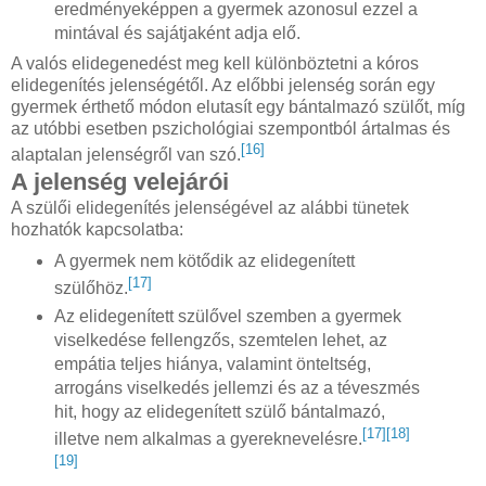
eredményeképpen a gyermek azonosul ezzel a
mintával és sajátjaként adja elő.
A valós elidegenedést meg kell különböztetni a kóros
elidegenítés jelenségétől. Az előbbi jelenség során egy
gyermek érthető módon elutasít egy bántalmazó szülőt, míg
az utóbbi esetben pszichológiai szempontból ártalmas és
[16]
alaptalan jelenségről van szó.
A jelenség velejárói
A szülői elidegenítés jelenségével az alábbi tünetek
hozhatók kapcsolatba:
A gyermek nem kötődik az elidegenített
[17]
szülőhöz.
Az elidegenített szülővel szemben a gyermek
viselkedése fellengzős, szemtelen lehet, az
empátia teljes hiánya, valamint önteltség,
arrogáns viselkedés jellemzi és az a téveszmés
hit, hogy az elidegenített szülő bántalmazó,
[17]
[18]
illetve nem alkalmas a gyereknevelésre.
[19]