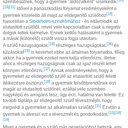
[18]
szembesülnek, hogy a gyermek "áldozatként" viselkedik.
[19]
[31]
Idővel a panaszkodási folyamat eredményeként a
[18]
gyermek közelebb áll majd az elidegenítő szülőhöz
-
hasonlóan a
Stockholm-szindrómához
- és eltávolodik az
elutasított szülőtől, mivel vele kapcsolatban csak a negatív
dolgok lettek kiemelve. Ennek kettős hatásaként a gyermek
a másik (különélő) szülőt vissza fogja utasítani.
[18]
[36]
A szülő hazugságokat,
részleges hazugságokat,
és
[18]
túlzásokat
is keverhet ebbe az ártalmas folyamatba, főleg
akkor, ha a gyermek ezeket nem tudja ellenőrizni, illetve
ahol a részleges hazugságnak csak az igaz részét lehet
[37]
könnyen ellenőrizni.
Annak eredményeként, hogy a
gyermeket az elidegenítő szülő az elutasított szülő feletti
[18]
ítélkezésre ösztönzi,
a gyermek felsőbbrendűnek érzi
magát az elutasított szülőnél, ezáltal vele szemben
nagyképű és arrogáns lesz, úgy érzi, hatalma van felette. Ez
tovább táplálja az elidegenítő szülő téveszméjét, hogy
[31]
megvédi a gyermeket az alkalmatlan szülőtől.
Ezután a
[15]
[18]
gyermek is átveszi ezt a téveszmét és gondolkodást.
[19]
Mivel a gyermek és a szülő más generációhoz tartozik, egy