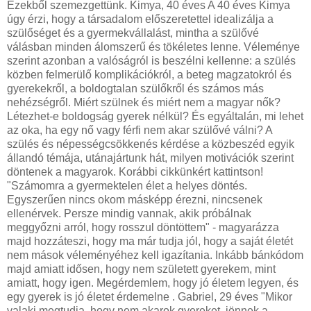
Ezekből szemezgettünk. Kimya, 40 éves A 40 éves Kimya
úgy érzi, hogy a társadalom előszeretettel idealizálja a
szülőséget és a gyermekvállalást, mintha a szülővé
válásban minden álomszerű és tökéletes lenne. Véleménye
szerint azonban a valóságról is beszélni kellenne: a szülés
közben felmerülő komplikációkról, a beteg magzatokról és
gyerekekről, a boldogtalan szülőkről és számos más
nehézségről. Miért szülnek és miért nem a magyar nők?
Létezhet-e boldogság gyerek nélkül? És egyáltalán, mi lehet
az oka, ha egy nő vagy férfi nem akar szülővé válni? A
szülés és népességcsökkenés kérdése a közbeszéd egyik
állandó témája, utánajártunk hát, milyen motivációk szerint
döntenek a magyarok. Korábbi cikkünkért kattintson!
"Számomra a gyermektelen élet a helyes döntés.
Egyszerűen nincs okom másképp érezni, nincsenek
ellenérvek. Persze mindig vannak, akik próbálnak
meggyőzni arról, hogy rosszul döntöttem" - magyarázza
majd hozzáteszi, hogy ma már tudja jól, hogy a saját életét
nem mások véleményéhez kell igazítania. Inkább bánkódom
majd amiatt idősen, hogy nem született gyerekem, mint
amiatt, hogy igen. Megérdemlem, hogy jó életem legyen, és
egy gyerek is jó életet érdemelne . Gabriel, 29 éves "Mikor
valaki megtudja, hogy nem akarok gyereket, jönnek a