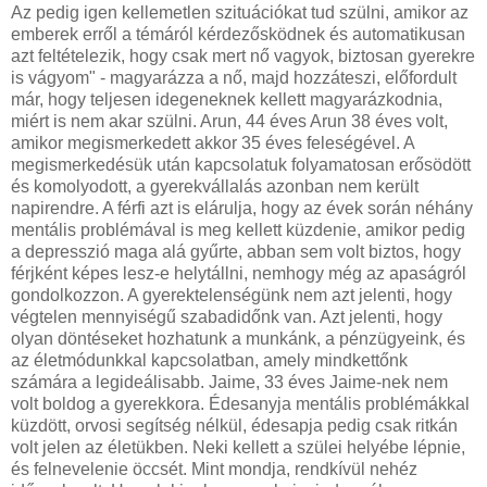
Az pedig igen kellemetlen szituációkat tud szülni, amikor az
emberek erről a témáról kérdezősködnek és automatikusan
azt feltételezik, hogy csak mert nő vagyok, biztosan gyerekre
is vágyom" - magyarázza a nő, majd hozzáteszi, előfordult
már, hogy teljesen idegeneknek kellett magyarázkodnia,
miért is nem akar szülni. Arun, 44 éves Arun 38 éves volt,
amikor megismerkedett akkor 35 éves feleségével. A
megismerkedésük után kapcsolatuk folyamatosan erősödött
és komolyodott, a gyerekvállalás azonban nem került
napirendre. A férfi azt is elárulja, hogy az évek során néhány
mentális problémával is meg kellett küzdenie, amikor pedig
a depresszió maga alá gyűrte, abban sem volt biztos, hogy
férjként képes lesz-e helytállni, nemhogy még az apaságról
gondolkozzon. A gyerektelenségünk nem azt jelenti, hogy
végtelen mennyiségű szabadidőnk van. Azt jelenti, hogy
olyan döntéseket hozhatunk a munkánk, a pénzügyeink, és
az életmódunkkal kapcsolatban, amely mindkettőnk
számára a legideálisabb. Jaime, 33 éves Jaime-nek nem
volt boldog a gyerekkora. Édesanyja mentális problémákkal
küzdött, orvosi segítség nélkül, édesapja pedig csak ritkán
volt jelen az életükben. Neki kellett a szülei helyébe lépnie,
és felnevelenie öccsét. Mint mondja, rendkívül nehéz