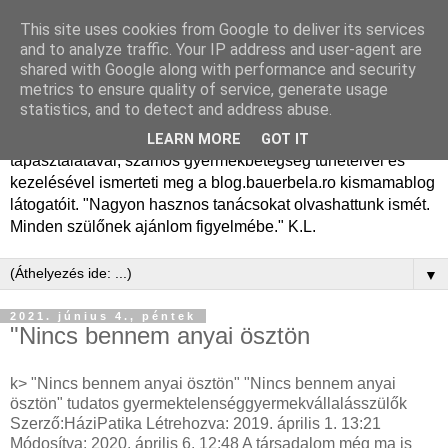
This site uses cookies from Google to deliver its services
Dr. Bauer Béla Ph.D.
and to analyze traffic. Your IP address and user-agent are
shared with Google along with performance and security
gyermekgyógyász
metrics to ensure quality of service, generate usage
statistics, and to detect and address abuse.
Dr. Bauer Béla Ph.D. gyermekgyógyász főorvos, 50 éves
LEARN MORE
GOT IT
tapasztalatával, számos gyermekbetegség tüneteivel és
kezelésével ismerteti meg a blog.bauerbela.ro kismamablog
látogatóit. "Nagyon hasznos tanácsokat olvashattunk ismét.
Minden szülőnek ajánlom figyelmébe." K.L.
▼
2021. június 4., péntek
"Nincs bennem anyai ösztön
k> "Nincs bennem anyai ösztön" "Nincs bennem anyai
ösztön" tudatos gyermektelenséggyermekvállalásszülők
Szerző:HáziPatika Létrehozva: 2019. április 1. 13:21
Módosítva: 2020. április 6. 12:48 A társadalom még ma is