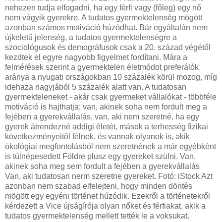
nehezen tudja elfogadni, ha egy férfi vagy (főleg) egy nő
nem vágyik gyerekre. A tudatos gyermektelenség mögött
azonban számos motiváció húzódhat. Bár egyáltalán nem
újkeletű jelenség, a tudatos gyermektelenségre a
szociológusok és demográfusok csak a 20. század végétől
kezdtek el egyre nagyobb figyelmet fordítani. Mára a
felmérések szerint a gyermektelen életmódot preferálók
aránya a nyugati országokban 10 százalék körül mozog, míg
idehaza nagyjából 5 százalék alatt van. A tudatosan
gyermekteleneket - akár csak gyermeket vállalókat - többféle
motiváció is hajthatja: van, akinek soha nem fordult meg a
fejében a gyerekvállalás, van, aki nem szeretné, ha egy
gyerek átrendezné addigi életét, mások a terhesség fizikai
következményeitől félnek, és vannak olyanok is, akik
ökológiai megfontolásból nem szeretnének a már egyébként
is túlnépesedett Földre plusz egy gyereket szülni. Van,
akinek soha meg sem fordult a fejében a gyerekvállalás
Van, aki tudatosan nerm szeretne gyereket. Fotó: iStock Azt
azonban nem szabad elfelejteni, hogy minden döntés
mögött egy egyéni történet húzódik. Ezekről a történetekről
kérdezett a Vice újságírója olyan nőket és férfiakat, akik a
tudatos gyermektelenség mellett tették le a voksukat.