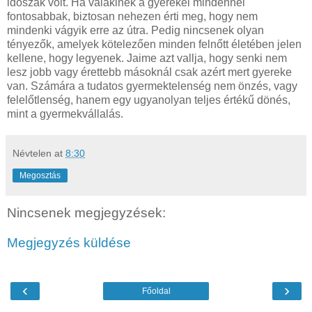
időszak volt. Ha valakinek a gyerekei mindennél
fontosabbak, biztosan nehezen érti meg, hogy nem
mindenki vágyik erre az útra. Pedig nincsenek olyan
tényezők, amelyek kötelezően minden felnőtt életében jelen
kellene, hogy legyenek. Jaime azt vallja, hogy senki nem
lesz jobb vagy érettebb másoknál csak azért mert gyereke
van. Számára a tudatos gyermektelenség nem önzés, vagy
felelőtlenség, hanem egy ugyanolyan teljes értékű dönés,
mint a gyermekvállalás.
Névtelen
at
8:30
Megosztás
Nincsenek megjegyzések:
Megjegyzés küldése
‹
›
Főoldal