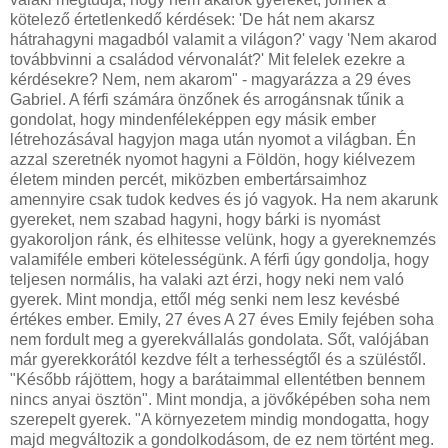
kötelező értetlenkedő kérdések: 'De hát nem akarsz
hátrahagyni magadból valamit a világon?' vagy 'Nem akarod
továbbvinni a családod vérvonalát?' Mit felelek ezekre a
kérdésekre? Nem, nem akarom" - magyarázza a 29 éves
Gabriel. A férfi számára önzőnek és arrogánsnak tűnik a
gondolat, hogy mindenféleképpen egy másik ember
létrehozásával hagyjon maga után nyomot a világban. Én
azzal szeretnék nyomot hagyni a Földön, hogy kiélvezem
életem minden percét, miközben embertársaimhoz
amennyire csak tudok kedves és jó vagyok. Ha nem akarunk
gyereket, nem szabad hagyni, hogy bárki is nyomást
gyakoroljon ránk, és elhitesse velünk, hogy a gyereknemzés
valamiféle emberi kötelességünk. A férfi úgy gondolja, hogy
teljesen normális, ha valaki azt érzi, hogy neki nem való
gyerek. Mint mondja, ettől még senki nem lesz kevésbé
értékes ember. Emily, 27 éves A 27 éves Emily fejében soha
nem fordult meg a gyerekvállalás gondolata. Sőt, valójában
már gyerekkorától kezdve félt a terhességtől és a szüléstől.
"Később rájöttem, hogy a barátaimmal ellentétben bennem
nincs anyai ösztön". Mint mondja, a jövőképében soha nem
szerepelt gyerek. "A környezetem mindig mondogatta, hogy
majd megváltozik a gondolkodásom, de ez nem történt meg.