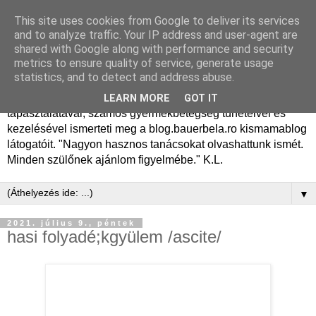
This site uses cookies from Google to deliver its services
Dr. Bauer Béla Ph.D.
and to analyze traffic. Your IP address and user-agent are
shared with Google along with performance and security
gyermekgyógyász
metrics to ensure quality of service, generate usage
statistics, and to detect and address abuse.
Dr. Bauer Béla Ph.D. gyermekgyógyász főorvos, 50 éves
LEARN MORE
GOT IT
tapasztalatával, számos gyermekbetegség tüneteivel és
kezelésével ismerteti meg a blog.bauerbela.ro kismamablog
látogatóit. "Nagyon hasznos tanácsokat olvashattunk ismét.
Minden szülőnek ajánlom figyelmébe." K.L.
▼
2021. július 9., péntek
hasi folyadé;kgyülem /ascite/