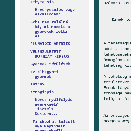
athyteusis
számára has
Érvényesülés vagy
elkallódás? ...
Kinek le
Soha nem találná
ki, mi növeli a
gyerekek lelki
el...
A tehetségg
RHUMATOID ARTRIIS
adni a lehe
VELESZÜLETETT
lehetőségek
BŐRHIÁY KÉPZŐS
önmagában u
Gyermek Sérülések
tehetség ki
az elhagyott
A tehetség 
gyermek
területekre
antrax
Ennek fényé
atrogippis
többsége ne
felé, a tál
Kóros nyálfolyás
gyereknél?
Tisztelt
Doktorn...
Az országos
program meg
Mi okozhat túlzott
nyálképződést