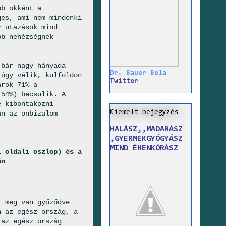
bb okként a
ges, ami nem mindenki
z utazások mind
bb nehézségnek
 bár nagy hányada
Dr. Bauer Bela
 úgy vélik, külföldön
Twitter
arok 71%-a
(54%) becsülik. A
é kibontakozni
Kiemelt bejegyzés
án az önbizalom
HALÁSZ,,MADARÁSZ
,GYERMEKGYÓGYÁSZ
MIND ÉHENKÓRÁSZ
l oldali oszlop) és a
án
i meg van győződve
n az egész ország, a
 az egész ország