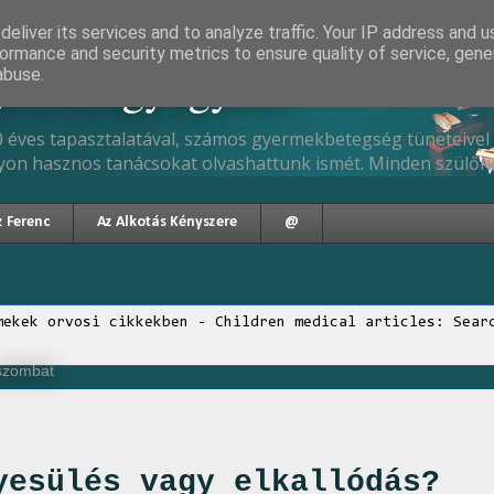
eliver its services and to analyze traffic. Your IP address and 
ormance and security metrics to ensure quality of service, gen
gyermekgyógyász
abuse.
 éves tapasztalatával, számos gyermekbetegség tüneteivel 
yon hasznos tanácsokat olvashattunk ismét. Minden szülőne
z Ferenc
Az Alkotás Kényszere
@
mekek orvosi cikkekben - Children medical articles: Sear
 szombat
yesülés vagy elkallódás?