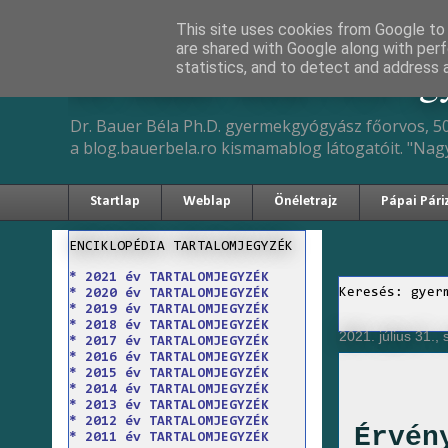
This site uses cookies from Google to d
are shared with Google along with perf
Dr. Bauer Béla Ph.D. 
statistics, and to detect and address 
Dr. Bauer Béla Ph.D. gyermekgyógyász főorvos, 50
a blog.bauerbela.ro kismamablog látogatóit. "Nag
Startlap
Weblap
Önéletrajz
Pápai Pári
ENCIKLOPÉDIA TARTALOMJEGYZÉK
* 2021 év TARTALOMJEGYZÉK
Keresés: gyer
* 2020 év TARTALOMJEGYZÉK
* 2019 év TARTALOMJEGYZÉK
* 2018 év TARTALOMJEGYZÉK
2021. július 31.,
* 2017 év TARTALOMJEGYZÉK
* 2016 év TARTALOMJEGYZÉK
* 2015 év TARTALOMJEGYZÉK
* 2014 év TARTALOMJEGYZÉK
* 2013 év TARTALOMJEGYZÉK
* 2012 év TARTALOMJEGYZÉK
Érvén
* 2011 év TARTALOMJEGYZÉK