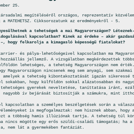
ember 25.
társadalmi megítéléséről országos, reprezentatív közvéle
t a MATEHETSZ. Cikksorozatunk az eredményekről - 5.
nyesülhetnek a tehetségek a mai Magyarországon? Léteznek
ldogulásával kapcsolatban? Kinek az érdeke – akár gazdas
 –, hogy felkarolja a kimagasló képességű fiatalokat?
karrier- és pálya-lehetőségeivel kapcsolatban ma Magyaro
 hozzáállás jellemző. A vizsgálatban megkérdezettek több
ülföldön lehetséges, a tehetség Magyarországon nem érték
ogy Magyarországon nincsenek meg sem anyagi, sem szakmai
, amelyek a tehetség kibontakoztatását igazán sikeressé 
él sokakban, hogy külföldön sokkal alázatosabban és nagy
 tehetséges gyerekek neveltetése, taníttatása iránt, ezá
, nagyobb ív bejárását biztosítják a számukra, mint itt
el kapcsolatban a személyes beszélgetések során a válasz
véleményeket is megfogalmaztak: nem hisznek abban, hogy 
ezt a többség hamis illúziónak tartja. A tehetség túl kö
ha nincs mögötte egy erős szülői-családi támogatás; ha a
ja, nem lát a gyermekében fantáziát.