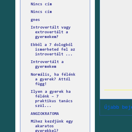
Nincs cím
Nincs cím
gnes
Introvertált vagy
extrovertált a
gyermekem?
Ebből a 7 dologból
ismerheted fel az
introvertált ...
Introvertált a
gyermekem
Normális, ha félénk
a gyerek? Attól
függ!
Ilyen a gyerek ha
félénk – 7
praktikus tanács
szül...
Újabb bej
ANGIOKRATOMA
Mihez kezdjünk egy
akaratos
gyerekkel?