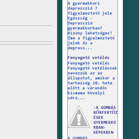
A gyermekkori
depresszió 7
figyelmeztető jele
Egészség -
Depresszió
gyermekkorban?
Bizony lehetséges!
Íme a figyelmeztető
jelek és a
depress...
Fenyegető vetélés
Fenyegető vetélés
Fenyegető vetélésnek
nevezzük az az
állapotot, amikor a
terhesség 20. hete
előtt a várandós
kismama hüvelyi
vérz...
-A GOMBÁS
BŐRFERTŐZ
ÉSEK
GYERMEKKO
RBAN-
KÉPEKBEN
A GOMBÁS