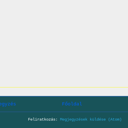
egyzés
Főoldal
Feliratkozás:
Megjegyzések küldése (Atom)