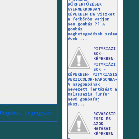
BŐRFERTŐZÉSEK
GYERMEKKORBAN
KÉPEKBEN De viszket
a fejbőröm vajjon
nem gombás ?? A
gombás
megbetegedések száma
évek ...
PITYRIAZI
SOK-
KÉPEKBEN-
PITYRIÁZI
SOK –
KÉPEKBEN- PITYRIASIS
VERZICOLOR-NAPGOMBA-
A napgombának
nevezett fertőzést a
Malassezia furfur
nevű gombafaj
okoz...
Régebbi bejegyzés
ROVARCSIP
ÉSEK ÉS
AZOK
HATÁSAI
KÉPEKBEN