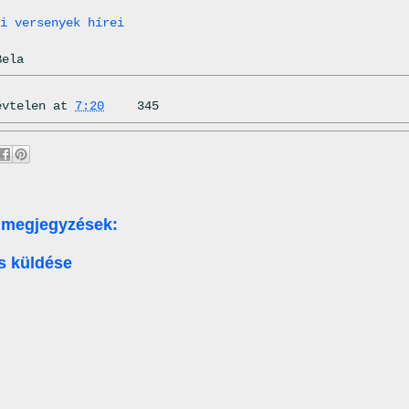
i versenyek hírei
Bela
évtelen
at
7:20
345
 megjegyzések:
s küldése