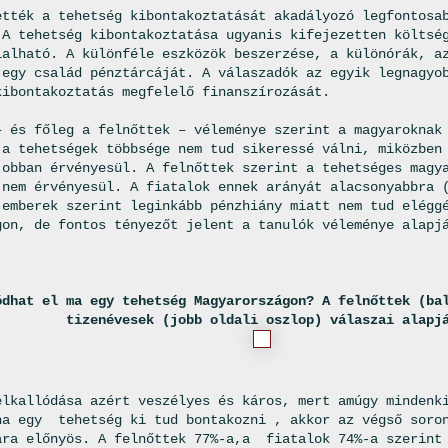
ették a tehetség kibontakoztatását akadályozó legfontosa
 A tehetség kibontakoztatása ugyanis kifejezetten költsé
lalható. A különféle eszközök beszerzése, a különórák, a
 egy család pénztárcáját. A válaszadók az egyik legnagyo
kibontakoztatás megfelelő finanszírozását.
– és főleg a felnőttek – véleménye szerint a magyaroknak
 a tehetségek többsége nem tud sikeressé válni, miközben
jobban érvényesül. A felnőttek szerint a tehetséges magy
 nem érvényesül. A fiatalok ennek arányát alacsonyabbra 
 emberek szerint leginkább pénzhiány miatt nem tud elégg
gon, de fontos tényezőt jelent a tanulók véleménye alapj
ódhat el ma egy tehetség Magyarországon? A felnőttek (ba
tizenévesek (jobb oldali oszlop) válaszai alapj
elkallódása azért veszélyes és káros, mert amúgy mindenk
ha egy tehetség ki tud bontakozni , akkor az végső soro
ára előnyös. A felnőttek 77%-a,a fiatalok 74%-a szerint