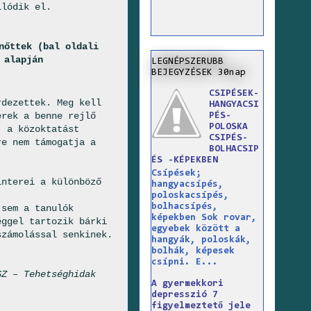
llódik el.
nőttek (bal oldali
 alapján
LEGNÉPSZERUBB
BEJEGYZÉSEK 30nap
CSIPÉSEK-
rdezettek. Meg kell
HANGYACSI
erek a benne rejlő
PÉS-
POLOSKA
, a közoktatást
CSIPÉS-
re nem támogatja a
BOLHACSIP
ÉS -KÉPEKBEN
Csípések;
ínterei a különböző
hangyacsípés,
.
poloskacsípés,
bolhacsípés,
 sem a tanulók
képekben Sok rovar,
éggel tartozik bárki
egyebek között a
számolással senkinek.
hangyák, poloskák,
bolhák, képesek
csípni. E...
SZ – Tehetséghidak
A gyermekkori
depresszió 7
figyelmeztető jele