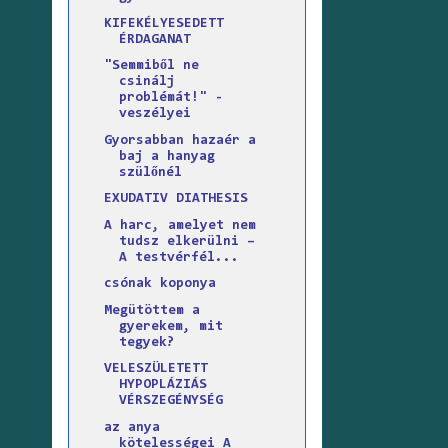
KIFEKÉLYESEDETT
ÉRDAGANAT
"Semmiből ne
csinálj
problémát!" -
veszélyei
Gyorsabban hazaér a
baj a hanyag
szülőnél
EXUDATIV DIATHESIS
A harc, amelyet nem
tudsz elkerülni –
A testvérfél...
csónak koponya
Megütöttem a
gyerekem, mit
tegyek?
VELESZÜLETETT
HYPOPLÁZIÁS
VÉRSZEGÉNYSÉG
az anya
kötelességei A