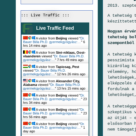
2013. szept
A tehetség 
::: Live Traffic :::
készíttetet
Live Traffic Feed
Hogyan érvé
tehetség bo
A visitor from
Beijing
viewed "
Dr.
Bauer Béla Ph.D. gyermekgyógyász:…
"
6
szempontból
hrs 14 mins ago
A visitor from
Sint-niklaas, Oost-
A tehetség 
vlaanderen
viewed "
Dr. Bauer Béla Ph.D.
pesszimista
gyermekgyógyász:…
"
7 hrs 49 mins ago
kizárólag k
A visitor from
Tapiosag, Pest
viewed "
Dr. Bauer Béla Ph.D.
vélemény, h
gyermekgyógyász:…
"
12 hrs 26 mins ago
lehetőségek
A visitor from
Alexander City,
elképzelés 
Alabama
viewed "
Dr. Bauer Béla Ph.D.
fordulnak a
gyermekgyógyász:…
"
13 hrs 15 mins ago
lehetőséget
A visitor from
Beijing
viewed "
Dr.
Bauer Béla Ph.D. gyermekgyógyász:…
"
23
hrs 34 mins ago
A tehetségg
A visitor from
Beijing
viewed "
Dr.
szkeptikus 
Bauer Béla Ph.D. gyermekgyógyász:…
"
23
hrs 56 mins ago
az útját – 
elsősorban 
A visitor from
Beijing
viewed "
Dr.
Bauer Béla Ph.D. gyermekgyógyász:…
"
1
nem támogat
day ago