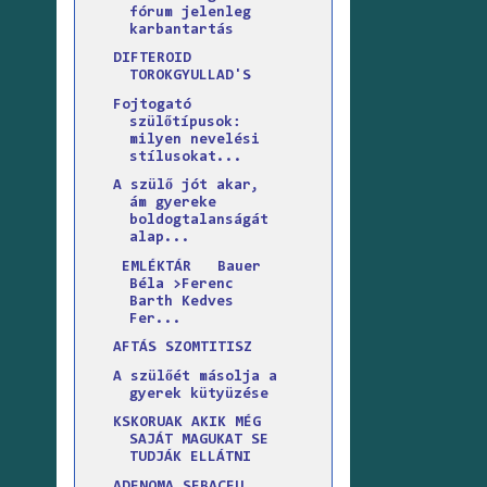
fórum jelenleg
karbantartás
DIFTEROID
TOROKGYULLAD'S
Fojtogató
szülőtípusok:
milyen nevelési
stílusokat...
A szülő jót akar,
ám gyereke
boldogtalanságát
alap...
EMLÉKTÁR Bauer
Béla >Ferenc
Barth Kedves
Fer...
AFTÁS SZOMTITISZ
A szülőét másolja a
gyerek kütyüzése
KSKORUAK AKIK MÉG
SAJÁT MAGUKAT SE
TUDJÁK ELLÁTNI
ADENOMA SEBACEU