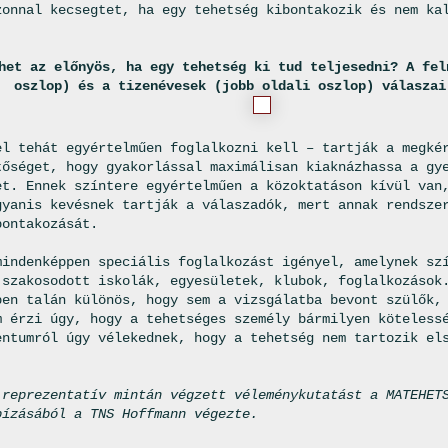
zonnal kecsegtet, ha egy tehetség kibontakozik és nem ka
het az előnyös, ha egy tehetség ki tud teljesedni? A fel
oszlop) és a tizenévesek (jobb oldali oszlop) válaszai
el tehát egyértelműen foglalkozni kell – tartják a megké
tőséget, hogy gyakorlással maximálisan kiaknázhassa a gy
et. Ennek színtere egyértelműen a közoktatáson kívül van
gyanis kevésnek tartják a válaszadók, mert annak rendsze
bontakozását.
mindenképpen speciális foglalkozást igényel, amelynek sz
 szakosodott iskolák, egyesületek, klubok, foglalkozások
ben talán különös, hogy sem a vizsgálatba bevont szülők,
m érzi úgy, hogy a tehetséges személy bármilyen köteless
entumról úgy vélekednek, hogy a tehetség nem tartozik el
 reprezentatív mintán végzett véleménykutatást a MATEHET
bízásából a TNS Hoffmann végezte.