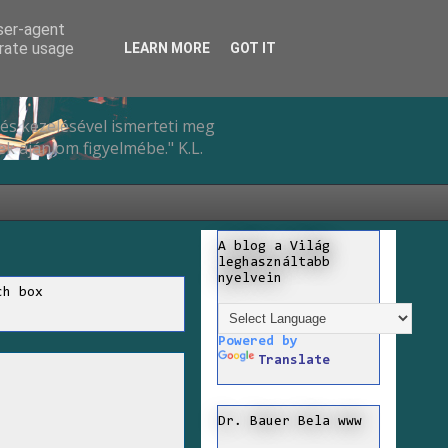
user-agent
erate usage
LEARN MORE
GOT IT
és kezelésével ismerteti meg
k ajánlom figyelmébe." K.L.
A blog a Világ
leghasználtabb
nyelvein
ch box
Powered by
Translate
Dr. Bauer Bela www