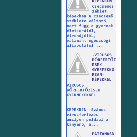
KÉPEKBEN
Csecsemős
zéklet
képekben A csecsemő
széklete változó,
mert függ a gyermek
életkorától,
étrendjétől,
valamint egészségi
állapotától ...
-VIRUSOS
BŐRFERTŐZ
ÉSEK
GYERMEKKO
RBAN-
KÉPEKKEL
VIRUSOS
BŐRFERTŐZÉSEK
GYERMEKEKNÉL
-
KÉPEKBEN- Számos
vírusfertőzés -
amilyen például a
kanyaró, a...
PATTANÁSB