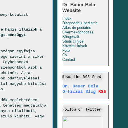
Dr. Bauer Bela
Website
mény-kutatást
Index
Diagnosticul pediatric
Atlas de pediatrie
-e hamis illúziók a
Gyermekgondozás
ági-pénzügyi
Böngésző
Studii clinice
Közéleti Írások
Foto
rszágon egyfajta
CV
sége szerint a siker
Contact
. Egybehangzó
 szempontból azok a
tehetnék. Az az
Read the RSS Feed
obb odafigyeléssel
ltal nagyobb kifutási
Dr. Bauer Bela
hon.
Official Blog
RSS
adók meglehetősen
a tehetség megtalálja
Follow on Twitter
nnyen elkallódik,
 szülő kishitű, vagy