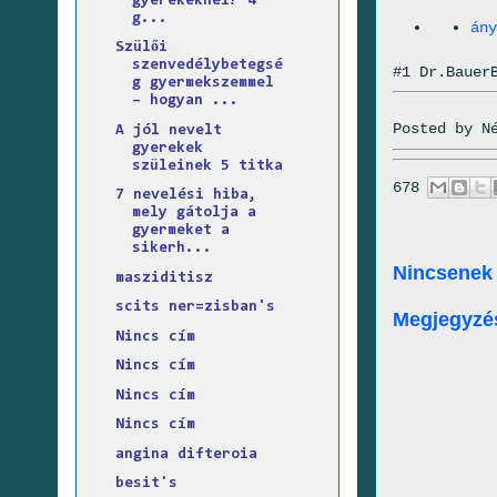
gyerekeknél? 4
g...
ány
Szülői
szenvedélybetegsé
#1 Dr.Bauer
g gyermekszemmel
– hogyan ...
Posted by
N
A jól nevelt
gyerekek
szüleinek 5 titka
678
7 nevelési hiba,
mely gátolja a
gyermeket a
sikerh...
Nincsenek
masziditisz
scits ner=zisban's
Megjegyzé
Nincs cím
Nincs cím
Nincs cím
Nincs cím
angina difteroia
besit's