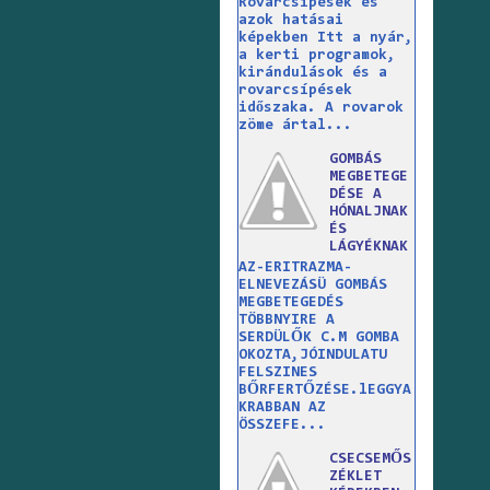
Rovarcsípések és
azok hatásai
képekben Itt a nyár,
a kerti programok,
kirándulások és a
rovarcsípések
időszaka. A rovarok
zöme ártal...
GOMBÁS
MEGBETEGE
DÉSE A
HÓNALJNAK
ÉS
LÁGYÉKNAK
AZ-ERITRAZMA-
ELNEVEZÁSÜ GOMBÁS
MEGBETEGEDÉS
TÖBBNYIRE A
SERDÜLŐK C.M GOMBA
OKOZTA,JÓINDULATU
FELSZINES
BŐRFERTŐZÉSE.lEGGYA
KRABBAN AZ
ÖSSZEFE...
CSECSEMŐS
ZÉKLET