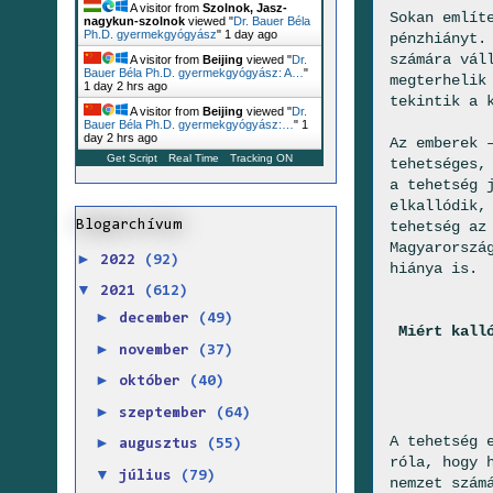
A visitor from
Szolnok, Jasz-
Sokan említ
nagykun-szolnok
viewed "
Dr. Bauer Béla
Ph.D. gyermekgyógyász
"
1 day ago
pénzhiányt.
számára vál
A visitor from
Beijing
viewed "
Dr.
Bauer Béla Ph.D. gyermekgyógyász: A…
"
megterhelik
1 day 2 hrs ago
tekintik a 
A visitor from
Beijing
viewed "
Dr.
Bauer Béla Ph.D. gyermekgyógyász:…
"
1
day 2 hrs ago
Az emberek 
Get Script
Real Time
Tracking ON
tehetséges,
a tehetség 
elkallódik,
Blogarchívum
tehetség az
Magyarorszá
►
2022
(92)
hiánya is.
▼
2021
(612)
►
december
(49)
Miért kall
►
november
(37)
►
október
(40)
►
szeptember
(64)
A tehetség 
►
augusztus
(55)
róla, hogy 
▼
július
(79)
nemzet szám