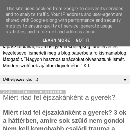
This site uses cookies from Google to deliver its services
Dr. Bauer Béla Ph.D.
and to analyze traffic. Your IP address and user-agent are
shared with Google along with performance and security
gyermekgyógyász
metrics to ensure quality of service, generate usage
statistics, and to detect and address abuse.
Dr. Bauer Béla Ph.D. gyermekgyógyász főorvos, 50 éves
LEARN MORE
GOT IT
tapasztalatával, számos gyermekbetegség tüneteivel és
kezelésével ismerteti meg a blog.bauerbela.ro kismamablog
látogatóit. "Nagyon hasznos tanácsokat olvashattunk ismét.
Minden szülőnek ajánlom figyelmébe." K.L.
▼
2021. július 1., csütörtök
Miért riad fel éjszakánként a gyerek?
Miért riad fel éjszakánként a gyerek? 3 ok
a háttérben, amire sok szülő nem gondol
Nem kell komolyabb családi trauma a