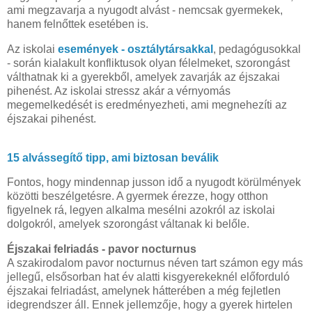
ami megzavarja a nyugodt alvást - nemcsak gyermekek,
hanem felnőttek esetében is.
Az iskolai
események - osztálytársakkal
, pedagógusokkal
- során kialakult konfliktusok olyan félelmeket, szorongást
válthatnak ki a gyerekből, amelyek zavarják az éjszakai
pihenést. Az iskolai stressz akár a vérnyomás
megemelkedését is eredményezheti, ami megnehezíti az
éjszakai pihenést.
15 alvássegítő tipp, ami biztosan beválik
Fontos, hogy mindennap jusson idő a nyugodt körülmények
közötti beszélgetésre. A gyermek érezze, hogy otthon
figyelnek rá, legyen alkalma mesélni azokról az iskolai
dolgokról, amelyek szorongást váltanak ki belőle.
Éjszakai felriadás
-
pavor nocturnus
A szakirodalom pavor nocturnus néven tart számon egy más
jellegű, elsősorban hat év alatti kisgyerekeknél előforduló
éjszakai felriadást, amelynek hátterében a még fejletlen
idegrendszer áll. Ennek jellemzője, hogy a gyerek hirtelen