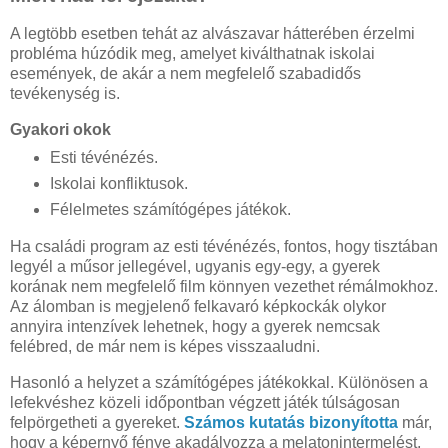
A legtöbb esetben tehát az alvászavar hátterében érzelmi
probléma húzódik meg, amelyet kiválthatnak iskolai
események, de akár a nem megfelelő szabadidős
tevékenység is.
Gyakori okok
Esti tévénézés.
Iskolai konfliktusok.
Félelmetes számítógépes játékok.
Ha családi program az esti tévénézés, fontos, hogy tisztában
legyél a műsor jellegével, ugyanis egy-egy, a gyerek
korának nem megfelelő film könnyen vezethet rémálmokhoz.
Az álomban is megjelenő felkavaró képkockák olykor
annyira intenzívek lehetnek, hogy a gyerek nemcsak
felébred, de már nem is képes visszaaludni.
Hasonló a helyzet a számítógépes játékokkal. Különösen a
lefekvéshez közeli időpontban végzett játék túlságosan
felpörgetheti a gyereket.
Számos kutatás bizonyította
már,
hogy a képernyő fénye akadályozza a melatonintermelést,