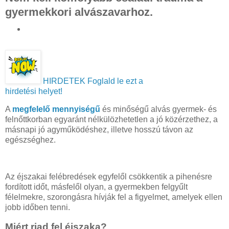
gyermekkori alvászavarhoz.
HIRDETEK
Foglald le ezt a
hirdetési helyet!
A
megfelelő mennyiségű
és minőségű alvás gyermek- és
felnőttkorban egyaránt nélkülözhetetlen a jó közérzethez, a
másnapi jó agyműködéshez, illetve hosszú távon az
egészséghez.
Az éjszakai felébredések egyfelől csökkentik a pihenésre
fordított időt, másfelől olyan, a gyermekben felgyűlt
félelmekre, szorongásra hívják fel a figyelmet, amelyek ellen
jobb időben tenni.
Miért riad fel éjszaka?