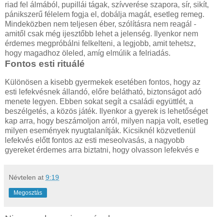
riad fel álmából, pupillái tágak, szívverése szapora, sír, sikít,
pánikszerű félelem fogja el, dobálja magát, esetleg remeg.
Mindeközben nem teljesen éber, szólításra nem reagál -
amitől csak még ijesztőbb lehet a jelenség. Ilyenkor nem
érdemes megpróbálni felkelteni, a legjobb, amit tehetsz,
hogy magadhoz öleled, amíg elmúlik a felriadás.
Fontos esti rituálé
Különösen a kisebb gyermekek esetében fontos, hogy az
esti lefekvésnek állandó, előre belátható, biztonságot adó
menete legyen. Ebben sokat segít a családi együttlét, a
beszélgetés, a közös játék. Ilyenkor a gyerek is lehetőséget
kap arra, hogy beszámoljon arról, milyen napja volt, esetleg
milyen események nyugtalanítják. Kicsiknél közvetlenül
lefekvés előtt fontos az esti meseolvasás, a nagyobb
gyereket érdemes arra biztatni, hogy olvasson lefekvés e
Névtelen
at
9:19
Megosztás