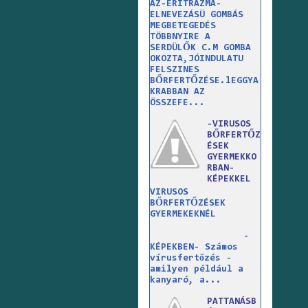
AZ-ERITRAZMA-
ELNEVEZÁSÜ GOMBÁS
MEGBETEGEDÉS
TÖBBNYIRE A
SERDÜLŐK C.M GOMBA
OKOZTA,JÓINDULATU
FELSZINES
BŐRFERTŐZÉSE.lEGGYA
KRABBAN AZ
ÖSSZEFE...
-VIRUSOS
BŐRFERTŐZ
ÉSEK
GYERMEKKO
RBAN-
KÉPEKKEL
VIRUSOS
BŐRFERTŐZÉSEK
GYERMEKEKNÉL
-
KÉPEKBEN- Számos
vírusfertőzés -
amilyen például a
kanyaró, a...
PATTANÁSB