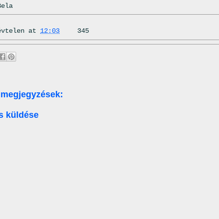
Bela
évtelen
at
12:03
345
 megjegyzések:
s küldése