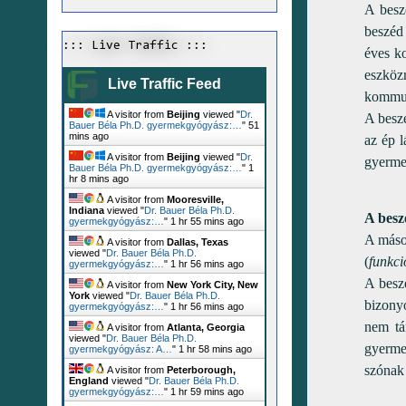
A besz
beszéd 
::: Live Traffic :::
éves k
eszköz
Live Traffic Feed
kommun
A visitor from
Beijing
viewed "
Dr.
A beszé
Bauer Béla Ph.D. gyermekgyógyász:…
"
51
mins ago
az ép l
A visitor from
Beijing
viewed "
Dr.
gyerme
Bauer Béla Ph.D. gyermekgyógyász:…
"
1
hr 8 mins ago
A visitor from
Mooresville,
Indiana
viewed "
Dr. Bauer Béla Ph.D.
A besz
gyermekgyógyász:…
"
1 hr 55 mins ago
A máso
A visitor from
Dallas, Texas
viewed "
Dr. Bauer Béla Ph.D.
(
funkc
gyermekgyógyász:…
"
1 hr 56 mins ago
A besz
A visitor from
New York City, New
York
viewed "
Dr. Bauer Béla Ph.D.
bizonyo
gyermekgyógyász:…
"
1 hr 56 mins ago
nem tá
A visitor from
Atlanta, Georgia
viewed "
Dr. Bauer Béla Ph.D.
gyerme
gyermekgyógyász: A…
"
1 hr 58 mins ago
szónak 
A visitor from
Peterborough,
England
viewed "
Dr. Bauer Béla Ph.D.
A köve
gyermekgyógyász:…
"
1 hr 59 mins ago