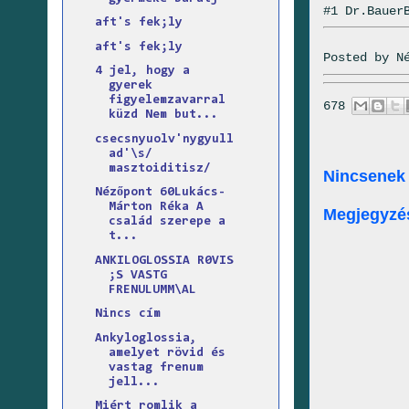
#1 Dr.Bauer
aft's fek;ly
aft's fek;ly
Posted by
N
4 jel, hogy a
gyerek
figyelemzavarral
678
küzd Nem but...
csecsnyuolv'nygyull
ad'\s/
masztoiditisz/
Nincsenek
Nézőpont 60Lukács-
Márton Réka A
Megjegyzé
család szerepe a
t...
ANKILOGLOSSIA R0VIS
;S VASTG
FRENULUMM\AL
Nincs cím
Ankyloglossia,
amelyet rövid és
vastag frenum
jell...
Miért romlik a