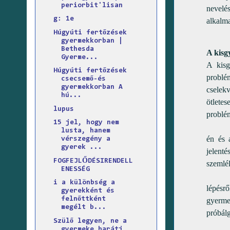
periorbit'lisan
nevelés
g: 1e
alkalm
Húgyúti fertőzések
gyermekkorban |
Bethesda
A kisg
Gyerme...
A kisg
Húgyúti fertőzések
problé
csecsemő-és
gyermekkorban A
cselek
hú...
ötletes
lupus
problém
15 jel, hogy nem
A gond
lusta, hanem
én és 
vérszegény a
gyerek ...
jelent
FOGFEJLŐDÉSIRENDELL
szemlél
ENESSÉG
A kisg
i a különbség a
lépésrő
gyerekként és
felnőttként
gyerme
megélt b...
próbálg
Szülő legyen, ne a
gyermeke barátj