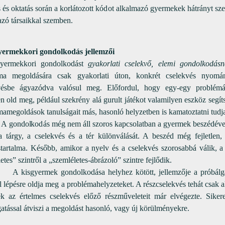
 és oktatás során a korlátozott kódot alkalmazó gyermekek hátrányt sz
azó társaikkal szemben.
yermekkori gondolkodás jellemzői
yermekkori gondolkodást
gyakorlati cselekvő, elemi gondolkodásn
ma megoldására csak gyakorlati úton, konkrét cselekvés nyom
vésbe ágyazódva valósul meg. Előfordul, hogy egy-egy problémá
en old meg, például szekrény alá gurult játékot valamilyen eszköz segít
amegoldások tanulságait más, hasonló helyzetben is kamatoztatni tudj
olkodás még nem áll szoros kapcsolatban a gyermek beszédével, d
a tárgy, a cselekvés és a tér különválását. A beszéd még fejletlen,
éstartalma. Később, amikor a nyelv és a cselekvés szorosabbá válik, 
etes” szintről a „szemléletes-ábrázoló” szintre fejlődik.
yermek gondolkodása helyhez kötött, jellemzője a próbálgatá
l lépésre oldja meg a problémahelyzeteket. A részcselekvés tehát csak 
k az értelmes cselekvés előző részműveleteit már elvégezte. Sikere
atással átviszi a megoldást hasonló, vagy új körülményekre.