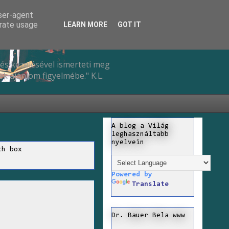
user-agent
erate usage
LEARN MORE
GOT IT
és kezelésével ismerteti meg
k ajánlom figyelmébe." K.L.
A blog a Világ
leghasználtabb
nyelvein
ch box
Powered by
Translate
Dr. Bauer Bela www