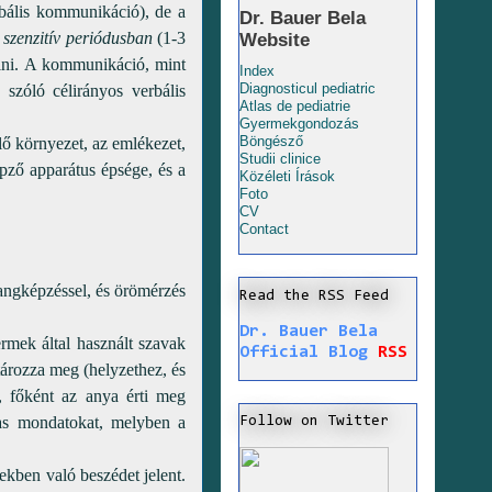
bális kommunikáció), de a
Dr. Bauer Bela
a
szenzitív periódusban
(1-3
Website
élni. A kommunikáció, mint
Index
Diagnosticul pediatric
szóló célirányos verbális
Atlas de pediatrie
Gyermekgondozás
Böngésző
lő környezet, az emlékezet,
Studii clinice
pző apparátus épsége, és a
Közéleti Írások
Foto
CV
Contact
angképzéssel, és örömérzés
Read the RSS Feed
Dr. Bauer Bela
ermek által használt szavak
Official Blog
RSS
tározza meg (helyzethez, és
, főként az anya érti meg
as mondatokat, melyben a
Follow on Twitter
en való beszédet jelent.