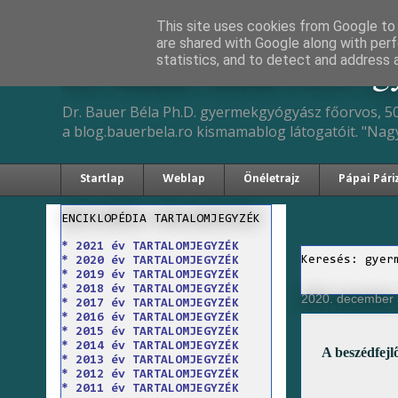
This site uses cookies from Google to d
are shared with Google along with perf
Dr. Bauer Béla Ph.D. 
statistics, and to detect and address 
Dr. Bauer Béla Ph.D. gyermekgyógyász főorvos, 50
a blog.bauerbela.ro kismamablog látogatóit. "Nag
Startlap
Weblap
Önéletrajz
Pápai Pári
ENCIKLOPÉDIA TARTALOMJEGYZÉK
* 2021 év TARTALOMJEGYZÉK
Keresés: gyer
* 2020 év TARTALOMJEGYZÉK
* 2019 év TARTALOMJEGYZÉK
* 2018 év TARTALOMJEGYZÉK
2020. december 3
* 2017 év TARTALOMJEGYZÉK
* 2016 év TARTALOMJEGYZÉK
* 2015 év TARTALOMJEGYZÉK
* 2014 év TARTALOMJEGYZÉK
A beszédfejl
* 2013 év TARTALOMJEGYZÉK
* 2012 év TARTALOMJEGYZÉK
* 2011 év TARTALOMJEGYZÉK