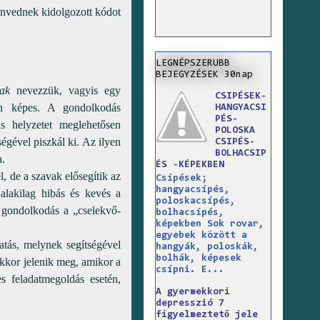
envednek kidolgozott kódot
LEGNÉPSZERUBB
BEJEGYZÉSEK 30nap
ak
nevezzük, vagyis egy
CSIPÉSEK-
án képes. A gondolkodás
HANGYACSI
PÉS-
s helyzetet meglehetősen
POLOSKA
ségével piszkál ki. Az ilyen
CSIPÉS-
BOLHACSIP
a.
ÉS -KÉPEKBEN
e a szavak elősegítik az
Csípések;
hangyacsípés,
 alakilag hibás és kevés a
poloskacsípés,
a gondolkodás a „cselekvő-
bolhacsípés,
képekben Sok rovar,
egyebek között a
s, melynek segítségével
hangyák, poloskák,
bolhák, képesek
akkor jelenik meg, amikor a
csípni. E...
s feladatmegoldás esetén,
A gyermekkori
depresszió 7
figyelmeztető jele