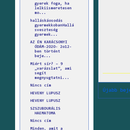
gyerek foga, ha
lelkiismeretesen
mo...
halláskáosodás
gyermekkobanHallá
sveszteség
gyermek...
AZ ÉN KARÁCSONYI
ÓDÁM-2O2O- 2o12-
ben történt
beje...
Miért sír? – 9
„varázslat”, ami
segít
megnyugtatni...
Nincs cím
Újabb bej
HEVENY LUPUSZ
HEVENY LUPUSZ
SZSZUBDURÁLIS
HAEMATOMA
Nincs cím
Minden, amit a