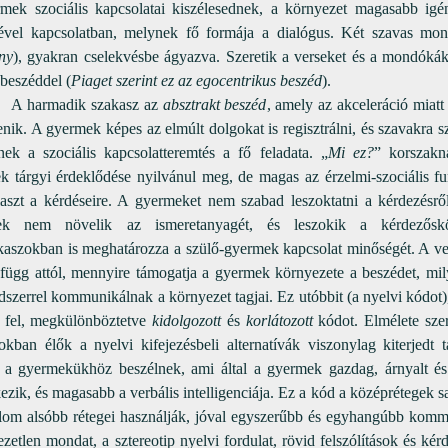
mek szociális kapcsolatai kiszélesednek, a környezet magasabb ig
ével kapcsolatban, melynek fő formája a dialógus. Két szavas mon
ny
), gyakran cselekvésbe ágyazva. Szeretik a verseket és a mondókáka
 beszéddel (
Piaget szerint ez az egocentrikus beszéd
).
rmadik szakasz az
absztrakt beszéd
, amely az akceleráció miatt
nik. A gyermek képes az elmúlt dolgokat is regisztrálni, és szavakra 
nek a szociális kapcsolatteremtés a fő feladata. „
Mi ez?
” korszakn
k tárgyi érdeklődése nyilvánul meg, de magas az érzelmi-szociális f
laszt a kérdéseire. A gyermeket nem szabad leszoktatni a kérdezésrő
sek nem növelik az ismeretanyagét, és leszokik a kérdezősk
kaszokban is meghatározza a szülő-gyermek kapcsolat minőségét. A verb
 függ attól, mennyire támogatja a gyermek környezete a beszédet, mil
szerrel kommunikálnak a környezet tagjai. Ez utóbbit (a nyelvi kódot)
e fel, megkülönböztetve
kidolgozott
és
korlátozott
kódot. Elmélete sze
okban élők a nyelvi kifejezésbeli alternatívák viszonylag kiterjedt 
 a gyermekükhöz beszélnek, ami által a gyermek gazdag, árnyalt és j
ezik, és magasabb a verbális intelligenciája. Ez a kód a középrétegek sa
alom alsóbb rétegei használják, jóval egyszerűbb és egyhangúbb komm
ezetlen mondat, a sztereotip nyelvi fordulat, rövid felszólítások és ké