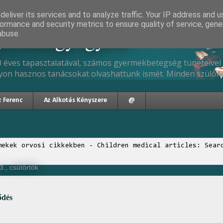
eliver its services and to analyze traffic. Your IP address and 
ormance and security metrics to ensure quality of service, gen
gyermekgyógyász
abuse.
 éves tapasztalatával, számos gyermekbetegség tüneteivel 
yon hasznos tanácsokat olvashattunk ismét. Minden szülőne
z Ferenc
Az Alkotás Kényszere
@
mekek orvosi cikkekben - Children medical articles: Sear
., csütörtök
ődés