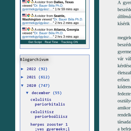
A gyer
A visitor from
Dallas, Texas
viewed "
Dr. Bauer Béla Ph.D.
beszéd
gyermekgyógyász:…
"
1 hr 59 mins ago
állítmá
A visitor from
Seattle,
Washington
viewed "
Dr. Bauer Béla Ph.D.
kísérik
gyermekgyógyász:…
"
2 hrs 2 mins ago
A visitor from
Atlanta, Georgia
A ha
viewed "
Dr. Bauer Béla Ph.D.
gyermekgyógyász:…
"
2 hrs 3 mins ago
megjele
Get Script
Real Time
Tracking ON
beszéd
gyerme
vár vá
Blogarchívum
kérdé
►
2022
(92)
életsza
►
2021
(612)
erősen
▼
2020
(747)
kódrend
▼
december
(55)
fedezt
celulitis
osztály
periorbitalis
amikor
celulitisz
rendelk
periorboáliisz
társad
herpes zooster 1
a befej
;ves gyermekn;l