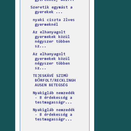
Szeretik egymást a
gyerekek ...
nyaki ciszta 2lves
gyermeknél
Az elhanyagolt
gyermekek közül
négyszer többen
sz...
Az elhanyagolt
gyermekek közül
négyszer többen
sz...
TEJESKÁVÉ SZIMÜ
BŐRFOLT/RECKLINGH
AUSEN BETEGSÉG
Nyakigláb nemzedék
- 8 érdekesség a
testmagasságr...
Nyakigláb nemzedék
- 8 érdekesség a
testmagasságr...