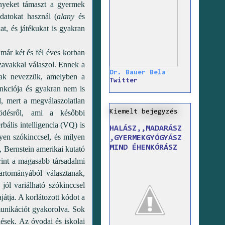
ényeket támaszt a gyermek
datokat használ (
alany
és
t, és játékukat is gyakran
 már két és fél éves korban
szavakkal válaszol. Ennek a
Dr. Bauer Bela
ak nevezzük, amelyben a
Twitter
unkciója és gyakran nem is
l, mert a megválaszolatlan
Kiemelt bejegyzés
ödésről, ami a későbbi
ális intelligencia (VQ) is
HALÁSZ,,MADARÁSZ
yen szókinccsel, és milyen
,GYERMEKGYÓGYÁSZ
MIND ÉHENKÓRÁSZ
, Bernstein amerikai kutató
rint a magasabb társadalmi
tartományából választanak,
ól variálható szókinccsel
játja. A korlátozott kódot a
unikációt gyakorolva. Sok
rdések. Az óvodai és iskolai