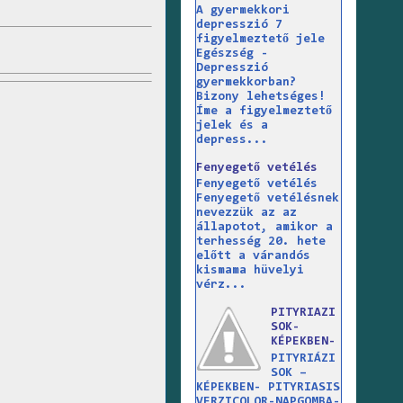
A gyermekkori
depresszió 7
figyelmeztető jele
Egészség -
Depresszió
gyermekkorban?
Bizony lehetséges!
Íme a figyelmeztető
jelek és a
depress...
Fenyegető vetélés
Fenyegető vetélés
Fenyegető vetélésnek
nevezzük az az
állapotot, amikor a
terhesség 20. hete
előtt a várandós
kismama hüvelyi
vérz...
PITYRIAZI
SOK-
KÉPEKBEN-
PITYRIÁZI
SOK –
KÉPEKBEN- PITYRIASIS
VERZICOLOR-NAPGOMBA-