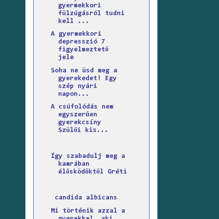
gyermekkori
fülzúgásról tudni
kell ...
A gyermekkori
depresszió 7
figyelmeztető
jele
Soha ne üsd meg a
gyerekedet! Egy
szép nyári
napon...
A csúfolódás nem
egyszerűen
gyerekcsíny
Szülői kis...
Így szabadulj meg a
kamrában
élősködőktől Gréti
candida albicans
Mi történik azzal a
gyerekkel, aki...