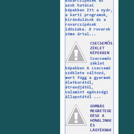
Rovarcsípések és
azok hatásai
képekben Itt a nyár,
a kerti programok,
kirándulások és a
rovarcsípések
időszaka. A rovarok
zöme ártal...
CSECSEMŐS
ZÉKLET
KÉPEKBEN
Csecsemős
zéklet
képekben A csecsemő
széklete változó,
mert függ a gyermek
életkorától,
étrendjétől,
valamint egészségi
állapotától ...
GOMBÁS
MEGBETEGE
DÉSE A
HÓNALJNAK
ÉS
LÁGYÉKNAK