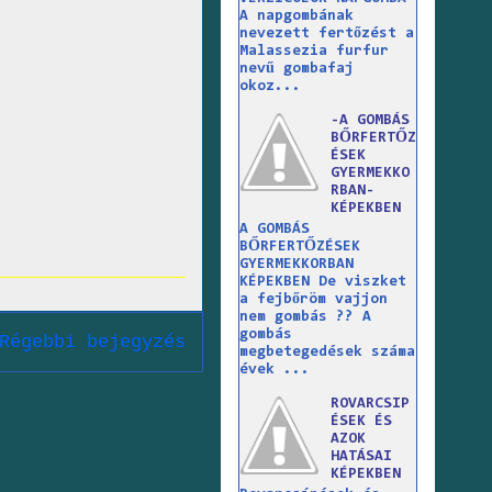
A napgombának
nevezett fertőzést a
Malassezia furfur
nevű gombafaj
okoz...
-A GOMBÁS
BŐRFERTŐZ
ÉSEK
GYERMEKKO
RBAN-
KÉPEKBEN
A GOMBÁS
BŐRFERTŐZÉSEK
GYERMEKKORBAN
KÉPEKBEN De viszket
a fejbőröm vajjon
nem gombás ?? A
gombás
Régebbi bejegyzés
megbetegedések száma
évek ...
ROVARCSIP
ÉSEK ÉS
AZOK
HATÁSAI
KÉPEKBEN