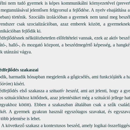
élni nem tudó gyermek is képes kommunikálni környezetével (prever
megtanulásával jelentősen felgyorsul a fejlődése. A nyelv elsajátítása 
orban) történik. Szociális izolációban a gyermek nem tanul meg besz
rendszer csak szocializációban, azaz emberek között, a gyermeknek 
ikációban fejlődik ki.
dfejlődésnek nélkülözhetetlen előfeltételei vannak, ezek az aktív beszé
átó-, halló-, és mozgató központ, a beszédmegértő képesség, a hangké
k utánzási vágya.
édfejlődés szakaszai
dik, harmadik hónapban megjelenik a gőgicsélés, ami funkciójáték a h
ióöröm
) kíséri.
édfejlődés első szakasza a
szituatív beszéd
, ami azt jelenti, hogy a gy
s szituációkhoz kötődnek, azaz jelentésüket még a szituáció jellege ha
rgyakhoz kötött). Ebben a szakaszban általában csak a szűk család
két. A gyermek gyakran használ egyszótagos szavakat, és egyszav
több jelentése is lehet.
tkező szakasz a kontextusos beszéd, amely logikai összefüggésekb