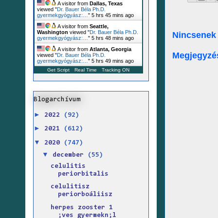
A visitor from
Dallas, Texas
viewed "
Dr. Bauer Béla Ph.D.
gyermekgyógyász:…
"
5 hrs 45 mins ago
A visitor from
Seattle,
Washington
viewed "
Dr. Bauer Béla Ph.D.
Nincsenek
gyermekgyógyász:…
"
5 hrs 48 mins ago
A visitor from
Atlanta, Georgia
Megjegyzé
viewed "
Dr. Bauer Béla Ph.D.
gyermekgyógyász:…
"
5 hrs 49 mins ago
Get Script
Real Time
Tracking ON
Blogarchívum
►
2022
(92)
►
2021
(612)
▼
2020
(747)
▼
december
(55)
celulitis
periorbitalis
celulitisz
periorboáliisz
herpes zooster 1
;ves gyermekn;l