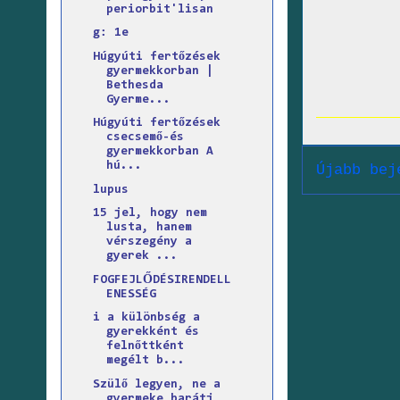
periorbit'lisan
g: 1e
Húgyúti fertőzések
gyermekkorban |
Bethesda
Gyerme...
Húgyúti fertőzések
csecsemő-és
gyermekkorban A
hú...
Újabb bej
lupus
15 jel, hogy nem
lusta, hanem
vérszegény a
gyerek ...
FOGFEJLŐDÉSIRENDELL
ENESSÉG
i a különbség a
gyerekként és
felnőttként
megélt b...
Szülő legyen, ne a
gyermeke barátj