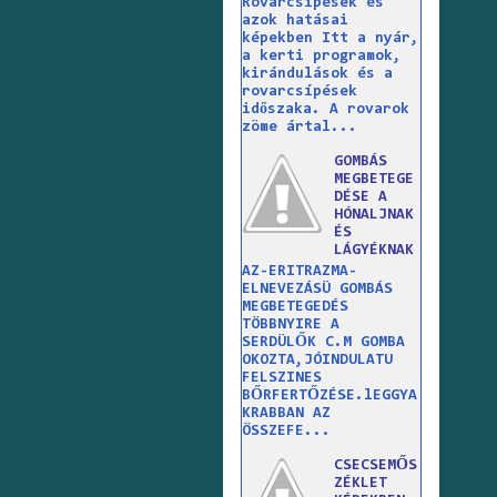
Rovarcsípések és
azok hatásai
képekben Itt a nyár,
a kerti programok,
kirándulások és a
rovarcsípések
időszaka. A rovarok
zöme ártal...
GOMBÁS
MEGBETEGE
DÉSE A
HÓNALJNAK
ÉS
LÁGYÉKNAK
AZ-ERITRAZMA-
ELNEVEZÁSÜ GOMBÁS
MEGBETEGEDÉS
TÖBBNYIRE A
SERDÜLŐK C.M GOMBA
OKOZTA,JÓINDULATU
FELSZINES
BŐRFERTŐZÉSE.lEGGYA
KRABBAN AZ
ÖSSZEFE...
CSECSEMŐS
ZÉKLET