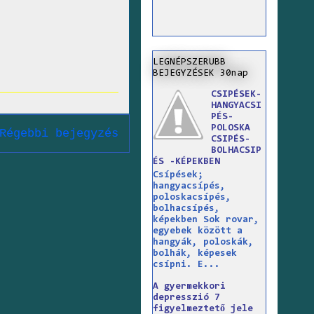
LEGNÉPSZERUBB
BEJEGYZÉSEK 30nap
CSIPÉSEK-
HANGYACSI
PÉS-
POLOSKA
Régebbi bejegyzés
CSIPÉS-
BOLHACSIP
ÉS -KÉPEKBEN
Csípések;
hangyacsípés,
poloskacsípés,
bolhacsípés,
képekben Sok rovar,
egyebek között a
hangyák, poloskák,
bolhák, képesek
csípni. E...
A gyermekkori
depresszió 7
figyelmeztető jele