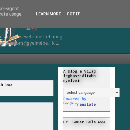
user-agent
erate usage
LEARN MORE
GOT IT
és kezelésével ismerteti meg
k ajánlom figyelmébe." K.L.
A blog a Világ
leghasználtabb
nyelvein
ch box
Powered by
Translate
Dr. Bauer Bela www