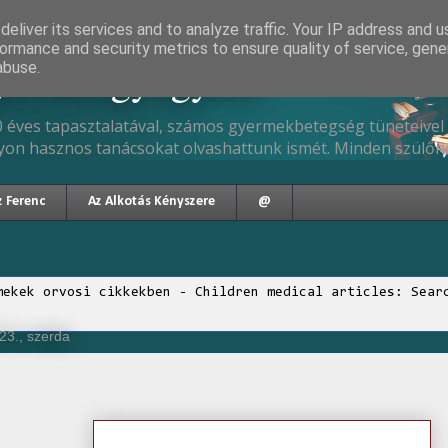
eliver its services and to analyze traffic. Your IP address and 
ormance and security metrics to ensure quality of service, gen
gyermekgyógyász
abuse.
 éves tapasztalatával, számos gyermekbetegség tüneteivel 
yon hasznos tanácsokat olvashattunk ismét. Minden szülőne
z Ferenc
Az Alkotás Kényszere
@
mekek orvosi cikkekben - Children medical articles: Sear
23., szerda