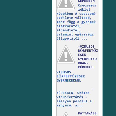
KÉPEKBEN
Csecsemős
zéklet
képekben A csecsemő
széklete változó,
mert függ a gyermek
életkorától,
étrendjétől,
valamint egészségi
állapotától ...
-VIRUSOS
BŐRFERTŐZ
ÉSEK
GYERMEKKO
RBAN-
KÉPEKKEL
VIRUSOS
BŐRFERTŐZÉSEK
GYERMEKEKNÉL
-
KÉPEKBEN- Számos
vírusfertőzés -
amilyen például a
kanyaró, a...
PATTANÁSB