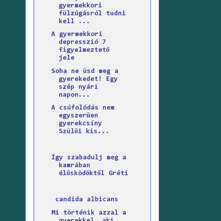
gyermekkori
fülzúgásról tudni
kell ...
A gyermekkori
depresszió 7
figyelmeztető
jele
Soha ne üsd meg a
gyerekedet! Egy
szép nyári
napon...
A csúfolódás nem
egyszerűen
gyerekcsíny
Szülői kis...
Így szabadulj meg a
kamrában
élősködőktől Gréti
candida albicans
Mi történik azzal a
gyerekkel, aki...