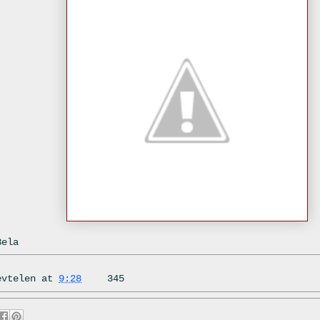
Bela
évtelen
at
9:28
345