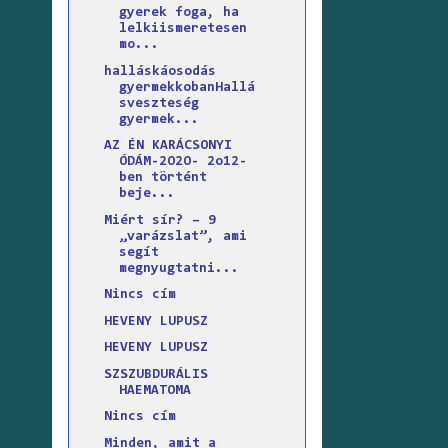
gyerek foga, ha
lelkiismeretesen
mo...
halláskáosodás
gyermekkobanHallá
sveszteség
gyermek...
AZ ÉN KARÁCSONYI
ÓDÁM-2O2O- 2o12-
ben történt
beje...
Miért sír? – 9
„varázslat”, ami
segít
megnyugtatni...
Nincs cím
HEVENY LUPUSZ
HEVENY LUPUSZ
SZSZUBDURÁLIS
HAEMATOMA
Nincs cím
Minden, amit a