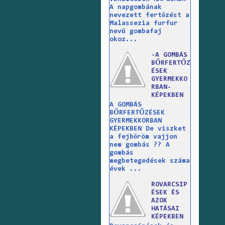
A napgombának
nevezett fertőzést a
Malassezia furfur
nevű gombafaj
okoz...
-A GOMBÁS
BŐRFERTŐZ
ÉSEK
GYERMEKKO
RBAN-
KÉPEKBEN
A GOMBÁS
BŐRFERTŐZÉSEK
GYERMEKKORBAN
KÉPEKBEN De viszket
a fejbőröm vajjon
nem gombás ?? A
gombás
megbetegedések száma
évek ...
ROVARCSIP
ÉSEK ÉS
AZOK
HATÁSAI
KÉPEKBEN