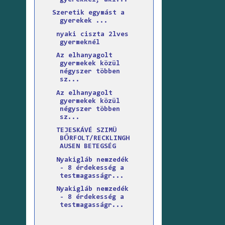
Szeretik egymást a
gyerekek ...
nyaki ciszta 2lves
gyermeknél
Az elhanyagolt
gyermekek közül
négyszer többen
sz...
Az elhanyagolt
gyermekek közül
négyszer többen
sz...
TEJESKÁVÉ SZIMÜ
BŐRFOLT/RECKLINGH
AUSEN BETEGSÉG
Nyakigláb nemzedék
- 8 érdekesség a
testmagasságr...
Nyakigláb nemzedék
- 8 érdekesség a
testmagasságr...