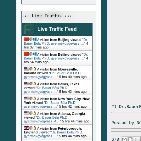
::: Live Traffic :::
Live Traffic Feed
A visitor from
Beijing
viewed "
Dr.
Bauer Béla Ph.D. gyermekgyógyász:…
"
4
hrs 37 mins ago
A visitor from
Beijing
viewed "
Dr.
Bauer Béla Ph.D. gyermekgyógyász:…
"
4
hrs 54 mins ago
A visitor from
Mooresville,
Indiana
viewed "
Dr. Bauer Béla Ph.D.
gyermekgyógyász:…
"
5 hrs 40 mins ago
A visitor from
Dallas, Texas
viewed "
Dr. Bauer Béla Ph.D.
gyermekgyógyász:…
"
5 hrs 42 mins ago
A visitor from
New York City, New
York
viewed "
Dr. Bauer Béla Ph.D.
#1 Dr.Bauer
gyermekgyógyász:…
"
5 hrs 42 mins ago
A visitor from
Atlanta, Georgia
viewed "
Dr. Bauer Béla Ph.D.
gyermekgyógyász: A…
"
5 hrs 44 mins ago
Posted by
N
A visitor from
Peterborough,
England
viewed "
Dr. Bauer Béla Ph.D.
gyermekgyógyász:…
"
5 hrs 44 mins ago
678