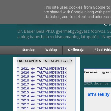
This site uses cookies from Google to d
are shared with Google along with perf
Dr. Bauer Béla Ph.D. 
statistics, and to detect and address 
Dr. Bauer Béla Ph.D. gyermekgyógyász főorvos, 50
a blog.bauerbela.ro kismamablog látogatóit. "Nag
Startlap
Weblap
Önéletrajz
Pápai Pári
ENCIKLOPÉDIA TARTALOMJEGYZÉK
* 2021 év TARTALOMJEGYZÉK
Keresés: gyer
* 2020 év TARTALOMJEGYZÉK
* 2019 év TARTALOMJEGYZÉK
* 2018 év TARTALOMJEGYZÉK
2020. december 
* 2017 év TARTALOMJEGYZÉK
* 2016 év TARTALOMJEGYZÉK
* 2015 év TARTALOMJEGYZÉK
aft's fek;ly
* 2014 év TARTALOMJEGYZÉK
* 2013 év TARTALOMJEGYZÉK
* 2012 év TARTALOMJEGYZÉK
* 2011 év TARTALOMJEGYZÉK