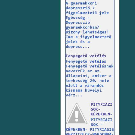
A gyermekkori
depresszió 7
figyelmeztető jele
Egészség -
Depresszió
gyermekkorban?
Bizony lehetséges!
Íme a figyelmeztető
jelek és a
depress...
Fenyegető vetélés
Fenyegető vetélés
Fenyegető vetélésnek
nevezzük az az
állapotot, amikor a
terhesség 20. hete
előtt a várandós
kismama hüvelyi
vérz...
PITYRIAZI
SOK-
KÉPEKBEN-
PITYRIÁZI
SOK –
KÉPEKBEN- PITYRIASIS
VERZICOLOR-NAPGOMBA-