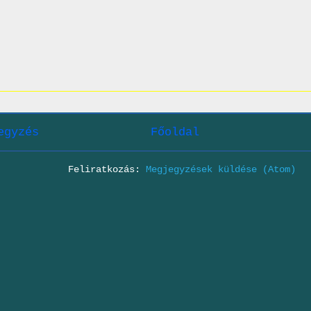
egyzés
Főoldal
Feliratkozás:
Megjegyzések küldése (Atom)