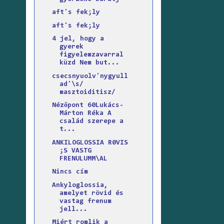
aft's fek;ly
aft's fek;ly
4 jel, hogy a
gyerek
figyelemzavarral
küzd Nem but...
csecsnyuolv'nygyull
ad'\s/
masztoiditisz/
Nézőpont 60Lukács-
Márton Réka A
család szerepe a
t...
ANKILOGLOSSIA R0VIS
;S VASTG
FRENULUMM\AL
Nincs cím
Ankyloglossia,
amelyet rövid és
vastag frenum
jell...
Miért romlik a