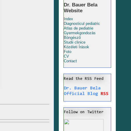
Dr. Bauer Bela
Website
Index
Diagnosticul pediatric
Atlas de pediatrie
Gyermekgondozás
Böngésző
Studii clinice
Közéleti Írások
Foto
CV
Contact
Read the RSS Feed
Dr. Bauer Bela
Official Blog
RSS
Follow on Twitter