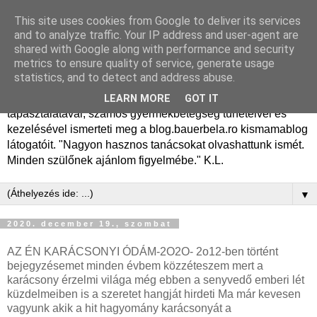
This site uses cookies from Google to deliver its services
Dr. Bauer Béla Ph.D.
and to analyze traffic. Your IP address and user-agent are
shared with Google along with performance and security
gyermekgyógyász
metrics to ensure quality of service, generate usage
statistics, and to detect and address abuse.
Dr. Bauer Béla Ph.D. gyermekgyógyász főorvos, 50 éves
LEARN MORE
GOT IT
tapasztalatával, számos gyermekbetegség tüneteivel és
kezelésével ismerteti meg a blog.bauerbela.ro kismamablog
látogatóit. "Nagyon hasznos tanácsokat olvashattunk ismét.
Minden szülőnek ajánlom figyelmébe." K.L.
▼
2020. december 19., szombat
AZ ÉN KARÁCSONYI ÓDÁM-2O2O- 2o12-ben történt
bejegyzésemet minden évbem közzéteszem mert a
karácsony érzelmi világa még ebben a senyvedő emberi lét
küzdelmeiben is a szeretet hangját hirdeti Ma már kevesen
vagyunk akik a hit hagyomány karácsonyát a