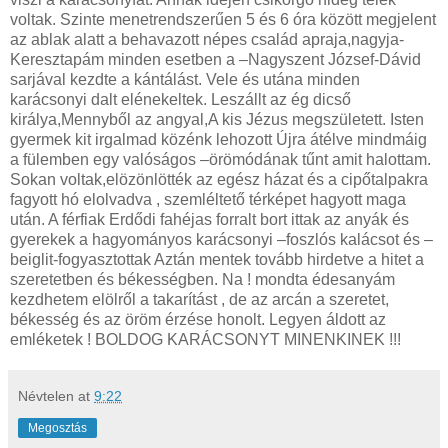
voltak. Szinte menetrendszerűen 5 és 6 óra között megjelent
az ablak alatt a behavazott népes család apraja,nagyja-
Keresztapám minden esetben a –Nagyszent József-Dávid
sarjával kezdte a kántálást. Vele és utána minden
karácsonyi dalt elénekeltek. Leszállt az ég dicső
királya,Mennyből az angyal,A kis Jézus megszületett. Isten
gyermek kit irgalmad közénk lehozott Újra átélve mindmáig
a fülemben egy valóságos –örömódának tűnt amit halottam.
Sokan voltak,elözönlötték az egész házat és a cipőtalpakra
fagyott hó elolvadva , szemléltető térképet hagyott maga
után. A férfiak Erdődi fahéjas forralt bort ittak az anyák és
gyerekek a hagyományos karácsonyi –foszlós kalácsot és –
beiglit-fogyasztottak Aztán mentek tovább hirdetve a hitet a
szeretetben és békességben. Na ! mondta édesanyám
kezdhetem elölről a takarítást , de az arcán a szeretet,
békesség és az öröm érzése honolt. Legyen áldott az
emléketek ! BOLDOG KARÁCSONYT MINENKINEK !!!
Névtelen
at
9:22
Megosztás