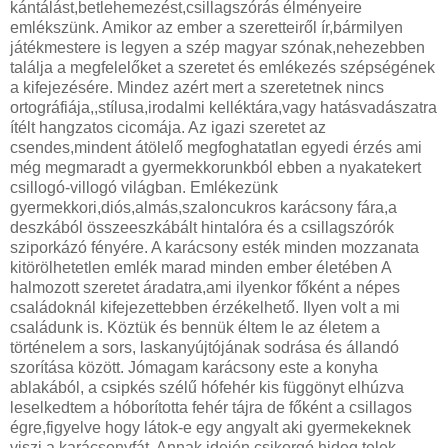
kántálást,betlehemezést,csillagszórás élményeire
emlékszünk. Amikor az ember a szeretteiről ír,bármilyen
játékmestere is legyen a szép magyar szónak,nehezebben
találja a megfelelőket a szeretet és emlékezés szépségének
a kifejezésére. Mindez azért mert a szeretetnek nincs
ortográfiája,,stílusa,irodalmi kelléktára,vagy hatásvadászatra
ítélt hangzatos cicomája. Az igazi szeretet az
csendes,mindent átölelő megfoghatatlan egyedi érzés ami
még megmaradt a gyermekkorunkból ebben a nyakatekert
csillogó-villogó világban. Emlékezünk
gyermekkori,diós,almás,szaloncukros karácsony fára,a
deszkából összeeszkábált hintalóra és a csillagszórók
sziporkázó fényére. A karácsony esték minden mozzanata
kitörölhetetlen emlék marad minden ember életében A
halmozott szeretet áradatra,ami ilyenkor főként a népes
családoknál kifejezettebben érzékelhető. Ilyen volt a mi
családunk is. Köztük és bennük éltem le az életem a
történelem a sors, laskanyújtójának sodrása és állandó
szorítása között. Jómagam karácsony este a konyha
ablakából, a csipkés szélű hófehér kis függönyt elhúzva
leselkedtem a hóborította fehér tájra de főként a csillagos
égre,figyelve hogy látok-e egy angyalt aki gyermekeknek
viszi a karácsonyfát. Annak idején csikorgó hideg telek