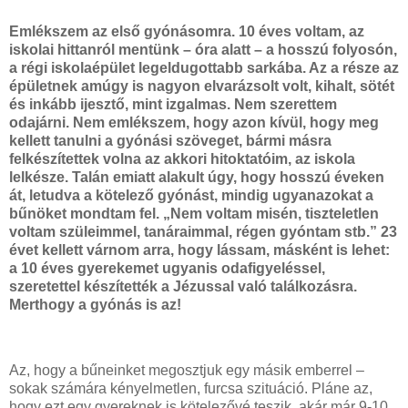
Emlékszem az első gyónásomra. 10 éves voltam, az
iskolai hittanról mentünk – óra alatt – a hosszú folyosón,
a régi iskolaépület legeldugottabb sarkába. Az a része az
épületnek amúgy is nagyon elvarázsolt volt, kihalt, sötét
és inkább ijesztő, mint izgalmas. Nem szerettem
odajárni. Nem emlékszem, hogy azon kívül, hogy meg
kellett tanulni a gyónási szöveget, bármi másra
felkészítettek volna az akkori hitoktatóim, az iskola
lelkésze. Talán emiatt alakult úgy, hogy hosszú éveken
át, letudva a kötelező gyónást, mindig ugyanazokat a
bűnöket mondtam fel. „Nem voltam misén, tiszteletlen
voltam szüleimmel, tanáraimmal, régen gyóntam stb.” 23
évet kellett várnom arra, hogy lássam, másként is lehet:
a 10 éves gyerekemet ugyanis odafigyeléssel,
szeretettel készítették a Jézussal való találkozásra.
Merthogy a gyónás is az!
Az, hogy a bűneinket megosztjuk egy másik emberrel –
sokak számára kényelmetlen, furcsa szituáció. Pláne az,
hogy ezt egy gyereknek is kötelezővé teszik, akár már 9-10