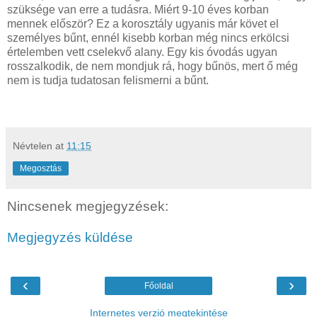
szüksége van erre a tudásra. Miért 9-10 éves korban
mennek először? Ez a korosztály ugyanis már követ el
személyes bűnt, ennél kisebb korban még nincs erkölcsi
értelemben vett cselekvő alany. Egy kis óvodás ugyan
rosszalkodik, de nem mondjuk rá, hogy bűnös, mert ő még
nem is tudja tudatosan felismerni a bűnt.
Névtelen
at
11:15
Megosztás
Nincsenek megjegyzések:
Megjegyzés küldése
‹
›
Főoldal
Internetes verzió megtekintése