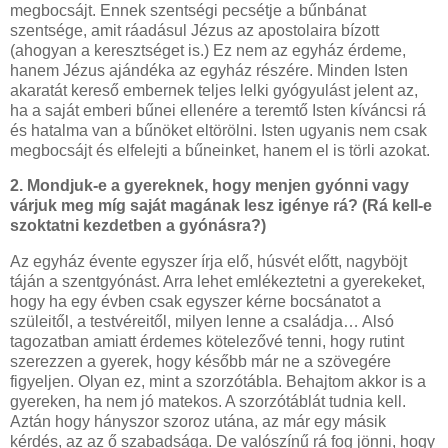
megbocsájt. Ennek szentségi pecsétje a bűnbánat
szentsége, amit ráadásul Jézus az apostolaira bízott
(ahogyan a keresztséget is.) Ez nem az egyház érdeme,
hanem Jézus ajándéka az egyház részére. Minden Isten
akaratát kereső embernek teljes lelki gyógyulást jelent az,
ha a saját emberi bűnei ellenére a teremtő Isten kíváncsi rá
és hatalma van a bűnöket eltörölni. Isten ugyanis nem csak
megbocsájt és elfelejti a bűneinket, hanem el is törli azokat.
2. Mondjuk-e a gyereknek, hogy menjen gyónni vagy
várjuk meg míg saját magának lesz igénye rá? (Rá kell-e
szoktatni kezdetben a gyónásra?)
Az egyház évente egyszer írja elő, húsvét előtt, nagyböjt
táján a szentgyónást. Arra lehet emlékeztetni a gyerekeket,
hogy ha egy évben csak egyszer kérne bocsánatot a
szüleitől, a testvéreitől, milyen lenne a családja… Alsó
tagozatban amiatt érdemes kötelezővé tenni, hogy rutint
szerezzen a gyerek, hogy később már ne a szövegére
figyeljen. Olyan ez, mint a szorzótábla. Behajtom akkor is a
gyereken, ha nem jó matekos. A szorzótáblát tudnia kell.
Aztán hogy hányszor szoroz utána, az már egy másik
kérdés, az az ő szabadsága. De valószínű rá fog jönni, hogy