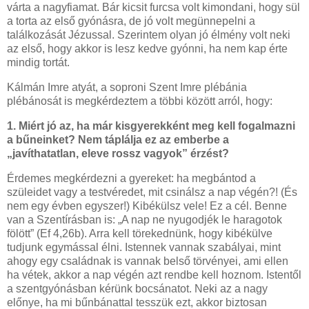
várta a nagyfiamat. Bár kicsit furcsa volt kimondani, hogy sül
a torta az első gyónásra, de jó volt megünnepelni a
találkozását Jézussal. Szerintem olyan jó élmény volt neki
az első, hogy akkor is lesz kedve gyónni, ha nem kap érte
mindig tortát.
Kálmán Imre atyát, a soproni Szent Imre plébánia
plébánosát is megkérdeztem a többi között arról, hogy:
1. Miért jó az, ha már kisgyerekként meg kell fogalmazni
a bűneinket? Nem táplálja ez az emberbe a
„javíthatatlan, eleve rossz vagyok” érzést?
Érdemes megkérdezni a gyereket: ha megbántod a
szüleidet vagy a testvéredet, mit csinálsz a nap végén?! (És
nem egy évben egyszer!) Kibékülsz vele! Ez a cél. Benne
van a Szentírásban is: „A nap ne nyugodjék le haragotok
fölött” (Ef 4,26b). Arra kell törekednünk, hogy kibékülve
tudjunk egymással élni. Istennek vannak szabályai, mint
ahogy egy családnak is vannak belső törvényei, ami ellen
ha vétek, akkor a nap végén azt rendbe kell hoznom. Istentől
a szentgyónásban kérünk bocsánatot. Neki az a nagy
előnye, ha mi bűnbánattal tesszük ezt, akkor biztosan