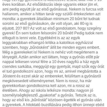
éves korában. Az elsőáldozás ideje ugyanis ekkor jön el,
ami pedig együtt jár az első gyónással. Nekem is furcsa volt
hallanom, amikor a hittan tanár egy szülői értekezleten azt
mondta: a gyerekek általában minimum 20 bűnt fel tudnak
sorolni az első gyónásukon, de volt olyan, aki 80-ig is
eljutott. 20? 80? Az volt az első gondolatom, hogy szegény
gyerek! Én sem tudom felsorolni 20 bűnét! Pedig tudok nem
elfogult is lenni vele. Egyébként is az az egyik
leggyakrabban elhangzó kritika a katolikus egyházzal
szemben, hogy „bűnösként” állít be minden egyes embert.
Még a gyerekeket is! Nekem is nehéz volt megértenem a
lényegét. Aztán amikor azt láttam, hogy a gyónás előtt pár
nappal lelkesen vonul félre a 10 éves nagyfiú a ház egyik
csendes sarkába, meggyújt egy gyertyát, majd szűk egy órát
el tud gondolkozni azon, hogy mi az, amivel megbántotta a
Jóistent és ezzel akár az embereket, felülírtam a gyónásról
megkövesedett véleményemet. Nem is rossz, ha már
gyerekkorban gondolkoznia kell azon, mi a rossz az
életében. Ahogy az iskola lelkésze mondta: nagyon jó
személyiségfejlesztő „gyakorlat” a gyónás. Tetszik az is,
hogy az első kis „bűnlistát” közösen égették el gyónás után
a gyerekek. A hitoktató buzdítására pedig itthon ünnepi ebéd