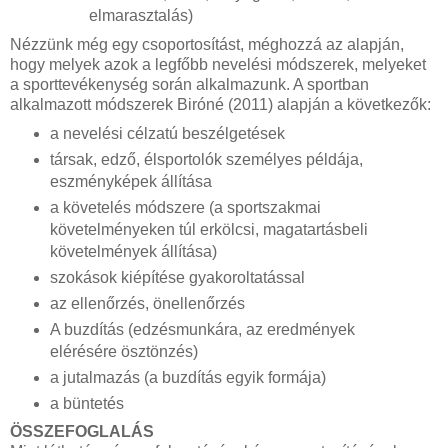
elmarasztalás)
Nézzünk még egy csoportosítást, méghozzá az alapján,
hogy melyek azok a legfőbb nevelési módszerek, melyeket
a sporttevékenység során alkalmazunk. A sportban
alkalmazott módszerek Biróné (2011) alapján a következők:
a nevelési célzatú beszélgetések
társak, edző, élsportolók személyes példája,
eszményképek állítása
a követelés módszere (a sportszakmai
követelményeken túl erkölcsi, magatartásbeli
követelmények állítása)
szokások kiépítése gyakoroltatással
az ellenőrzés, önellenőrzés
A buzdítás (edzésmunkára, az eredmények
elérésére ösztönzés)
a jutalmazás (a buzdítás egyik formája)
a büntetés
ÖSSZEFOGLALÁS