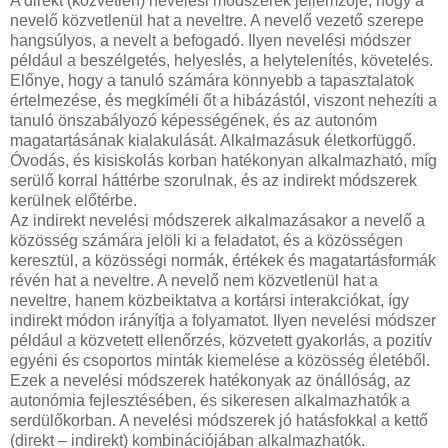
A direkt (közvetlen) nevelési módszerek jellemzője, hogy a
nevelő közvetlenül hat a neveltre. A nevelő vezető szerepe
hangsúlyos, a nevelt a befogadó. Ilyen nevelési módszer
például a beszélgetés, helyeslés, a helytelenítés, követelés.
Előnye, hogy a tanuló számára könnyebb a tapasztalatok
értelmezése, és megkíméli őt a hibázástól, viszont nehezíti a
tanuló önszabályozó képességének, és az autonóm
magatartásának kialakulását. Alkalmazásuk életkorfüggő.
Óvodás, és kisiskolás korban hatékonyan alkalmazható, míg
serülő korral háttérbe szorulnak, és az indirekt módszerek
kerülnek előtérbe.
Az indirekt nevelési módszerek alkalmazásakor a nevelő a
közösség számára jelöli ki a feladatot, és a közösségen
keresztül, a közösségi normák, értékek és magatartásformák
révén hat a neveltre. A nevelő nem közvetlenül hat a
neveltre, hanem közbeiktatva a kortársi interakciókat, így
indirekt módon irányítja a folyamatot. Ilyen nevelési módszer
például a közvetett ellenőrzés, közvetett gyakorlás, a pozitív
egyéni és csoportos minták kiemelése a közösség életéből.
Ezek a nevelési módszerek hatékonyak az önállóság, az
autonómia fejlesztésében, és sikeresen alkalmazhatók a
serdülőkorban. A nevelési módszerek jó hatásfokkal a kettő
(direkt – indirekt) kombinációjában alkalmazhatók.