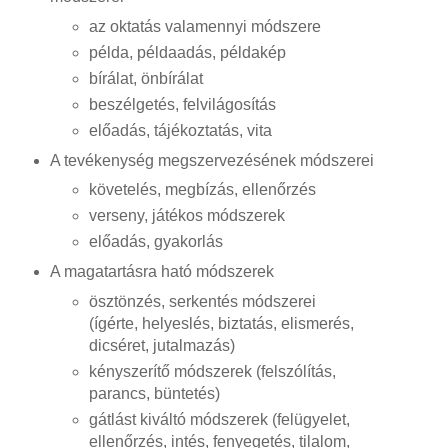
az oktatás valamennyi módszere
példa, példaadás, példakép
bírálat, önbírálat
beszélgetés, felvilágosítás
előadás, tájékoztatás, vita
A tevékenység megszervezésének módszerei
követelés, megbízás, ellenőrzés
verseny, játékos módszerek
előadás, gyakorlás
A magatartásra ható módszerek
ösztönzés, serkentés módszerei
(ígérte, helyeslés, biztatás, elismerés,
dicséret, jutalmazás)
kényszerítő módszerek (felszólítás,
parancs, büntetés)
gátlást kiváltó módszerek (felügyelet,
ellenőrzés, intés, fenyegetés, tilalom,