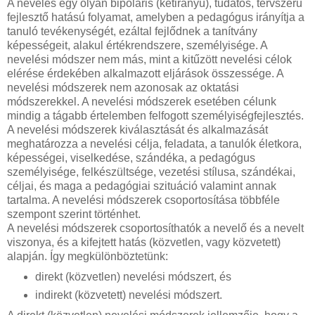
A nevelés egy olyan bipoláris (kétirányú), tudatos, tervszerű
fejlesztő hatású folyamat, amelyben a pedagógus irányítja a
tanuló tevékenységét, ezáltal fejlődnek a tanítvány
képességeit, alakul értékrendszere, személyisége. A
nevelési módszer nem más, mint a kitűzött nevelési célok
elérése érdekében alkalmazott eljárások összessége. A
nevelési módszerek nem azonosak az oktatási
módszerekkel. A nevelési módszerek esetében célunk
mindig a tágabb értelemben felfogott személyiségfejlesztés.
A nevelési módszerek kiválasztását és alkalmazását
meghatározza a nevelési célja, feladata, a tanulók életkora,
képességei, viselkedése, szándéka, a pedagógus
személyisége, felkészültsége, vezetési stílusa, szándékai,
céljai, és maga a pedagógiai szituáció valamint annak
tartalma. A nevelési módszerek csoportosítása többféle
szempont szerint történhet.
A nevelési módszerek csoportosíthatók a nevelő és a nevelt
viszonya, és a kifejtett hatás (közvetlen, vagy közvetett)
alapján. Így megkülönböztetünk:
direkt (közvetlen) nevelési módszert, és
indirekt (közvetett) nevelési módszert.