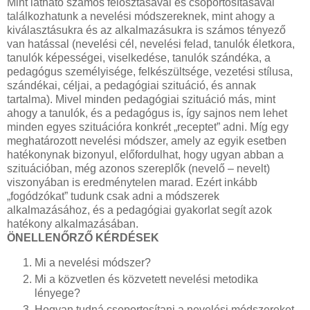
Mint látható számos felosztásával és csoportosításával
találkozhatunk a nevelési módszereknek, mint ahogy a
kiválasztásukra és az alkalmazásukra is számos tényező
van hatással (nevelési cél, nevelési felad, tanulók életkora,
tanulók képességei, viselkedése, tanulók szándéka, a
pedagógus személyisége, felkészültsége, vezetési stílusa,
szándékai, céljai, a pedagógiai szituáció, és annak
tartalma). Mivel minden pedagógiai szituáció más, mint
ahogy a tanulók, és a pedagógus is, így sajnos nem lehet
minden egyes szituációra konkrét „receptet” adni. Míg egy
meghatározott nevelési módszer, amely az egyik esetben
hatékonynak bizonyul, előfordulhat, hogy ugyan abban a
szituációban, még azonos szereplők (nevelő – nevelt)
viszonyában is eredménytelen marad. Ezért inkább
„fogódzókat” tudunk csak adni a módszerek
alkalmazásához, és a pedagógiai gyakorlat segít azok
hatékony alkalmazásában.
ÖNELLENŐRZŐ KÉRDÉSEK
Mi a nevelési módszer?
Mi a közvetlen és közvetett nevelési metodika
lényege?
Hogyan tudná csoportosítani a nevelési módszereket