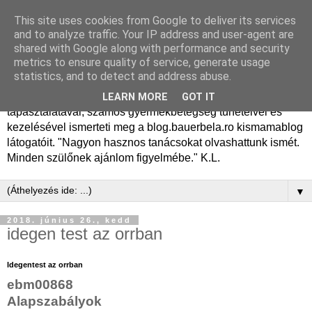
This site uses cookies from Google to deliver its services
Dr. Bauer Béla Ph.D.
and to analyze traffic. Your IP address and user-agent are
shared with Google along with performance and security
gyermekgyógyász
metrics to ensure quality of service, generate usage
statistics, and to detect and address abuse.
Dr. Bauer Béla Ph.D. gyermekgyógyász főorvos, 50 éves
LEARN MORE
GOT IT
tapasztalatával, számos gyermekbetegség tüneteivel és
kezelésével ismerteti meg a blog.bauerbela.ro kismamablog
látogatóit. "Nagyon hasznos tanácsokat olvashattunk ismét.
Minden szülőnek ajánlom figyelmébe." K.L.
▼
2018. június 26., kedd
idegen test az orrban
Idegentest az orrban
ebm00868
Alapszabályok