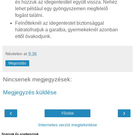
és húzzuk az idegentesttel együtt vissza. Nehéz
lehet például egy gyöngyszemen megfelelő
fogást találni.
Felnőtteknél az idegentestet biztonsággal
hátratolhatjuk a garatba, gyermekeknél azonban
ettől óvakodjunk.
Névtelen
at
9:36
Megosztás
Nincsenek megjegyzések:
Megjegyzés küldése
‹
›
Főoldal
Internetes verzió megtekintése
Szerzok és szerkesztok