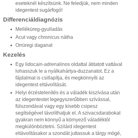
eseteknél készítsünk. Ne feledjük, nem minden
idegentest sugárfogó!
Differenciáldiagnózis
Melléküreg-gyulladás
Acut vagy chronicus nátha
Orrüregi daganat
Kezelés
Egy lidocain-adrenalinos oldattal átitatott vattával
lohasszuk le a nyálkahártya-duzzanatot. Ez a
fájdalmat is csillapítja, és megkönnyíti az
idegentest eltávolítását.
Helyi érzéstelenítés és a váladék kiszívása után
az idegentestet legegyszerűbben szívással,
fülszondával vagy egy kisebb csipesz
segítségével távolíthatjuk el. A szivacsdarabokat
gyakran nem könnyű a környező váladéktól
megkülönböztetni. Szilárd idegentest
eltávolításakor a szondát juttassuk a tárgy mögé,