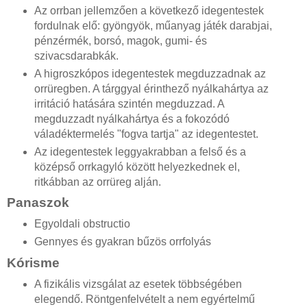
Az orrban jellemzően a következő idegentestek
fordulnak elő: gyöngyök, műanyag játék darabjai,
pénzérmék, borsó, magok, gumi- és
szivacsdarabkák.
A higroszkópos idegentestek megduzzadnak az
orrüregben. A tárggyal érinthező nyálkahártya az
irritáció hatására szintén megduzzad. A
megduzzadt nyálkahártya és a fokozódó
váladéktermelés "fogva tartja" az idegentestet.
Az idegentestek leggyakrabban a felső és a
középső orrkagyló között helyezkednek el,
ritkábban az orrüreg alján.
Panaszok
Egyoldali obstructio
Gennyes és gyakran bűzös orrfolyás
Kórisme
A fizikális vizsgálat az esetek többségében
elegendő. Röntgenfelvételt a nem egyértelmű