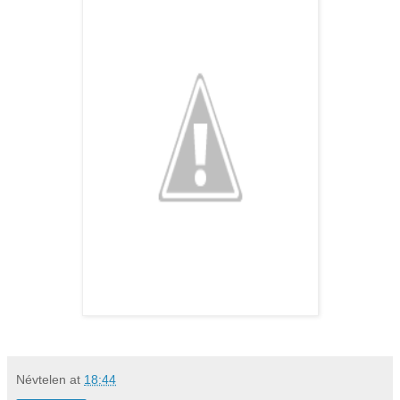
Névtelen
at
18:44