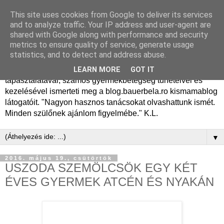
This site uses cookies from Google to deliver its services
Dr. Bauer Béla Ph.D.
and to analyze traffic. Your IP address and user-agent are
shared with Google along with performance and security
gyermekgyógyász
metrics to ensure quality of service, generate usage
statistics, and to detect and address abuse.
Dr. Bauer Béla Ph.D. gyermekgyógyász főorvos, 50 éves
LEARN MORE
GOT IT
tapasztalatával, számos gyermekbetegség tüneteivel és
kezelésével ismerteti meg a blog.bauerbela.ro kismamablog
látogatóit. "Nagyon hasznos tanácsokat olvashattunk ismét.
Minden szülőnek ajánlom figyelmébe." K.L.
▼
2016. május 19., csütörtök
USZODA SZEMÖLCSÖK EGY KÉT
ÉVES GYERMEK ATCÉN ÉS NYAKÁN