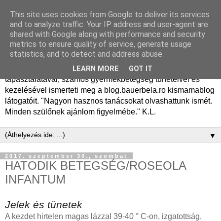
This site uses cookies from Google to deliver its services
Dr. Bauer Béla Ph.D.
and to analyze traffic. Your IP address and user-agent are
shared with Google along with performance and security
gyermekgyógyász
metrics to ensure quality of service, generate usage
statistics, and to detect and address abuse.
Dr. Bauer Béla Ph.D. gyermekgyógyász főorvos, 50 éves
LEARN MORE
GOT IT
tapasztalatával, számos gyermekbetegség tüneteivel és
kezelésével ismerteti meg a blog.bauerbela.ro kismamablog
látogatóit. "Nagyon hasznos tanácsokat olvashattunk ismét.
Minden szülőnek ajánlom figyelmébe." K.L.
▼
2017. szeptember 30., szombat
HATODIK BETEGSÉG/ROSEOLA
INFANTUM
Jelek és tünetek
A kezdet hirtelen magas lázzal 39-40 ° C-on, izgatottság,