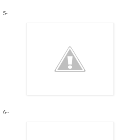
5-
6--