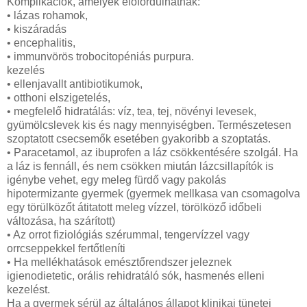
Komplikációk, amelyek előfordulhatnak:
• lázas rohamok,
• kiszáradás
• encephalitis,
• immunvörös trobocitopéniás purpura.
kezelés
• ellenjavallt antibiotikumok,
• otthoni elszigetelés,
• megfelelő hidratálás: víz, tea, tej, növényi levesek,
gyümölcslevek kis és nagy mennyiségben.
Természetesen
szoptatott csecsemők esetében gyakoribb a szoptatás.
• Paracetamol, az ibuprofen a láz csökkentésére szolgál.
Ha
a láz is fennáll, és nem csökken miután lázcsillapítók is
igénybe vehet, egy meleg fürdő vagy pakolás
hipotermizante gyermek (gyermek mellkasa van csomagolva
egy törülközőt átitatott meleg vízzel, törölköző időbeli
változása, ha szárított)
• Az orrot fiziológiás szérummal, tengervízzel vagy
orrcseppekkel fertőtleníti
• Ha mellékhatások emésztőrendszer jeleznek
igienodietetic, orális rehidratáló sók, hasmenés elleni
kezelést.
Ha a gyermek sérül az általános állapot klinikai tünetei