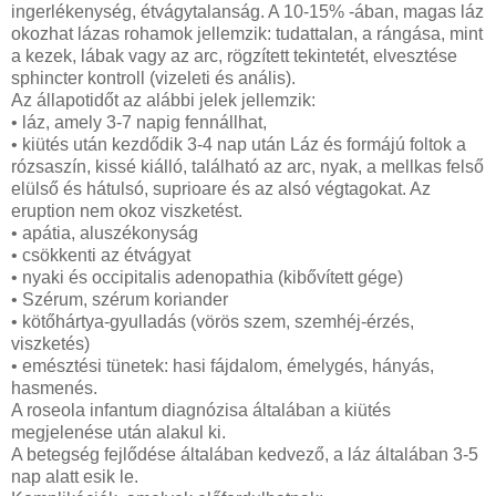
ingerlékenység, étvágytalanság.
A 10-15% -ában, magas láz
okozhat lázas rohamok jellemzik: tudattalan, a rángása, mint
a kezek, lábak vagy az arc, rögzített tekintetét, elvesztése
sphincter kontroll (vizeleti és anális).
Az állapotidőt az alábbi jelek jellemzik:
• láz, amely 3-7 napig fennállhat,
• kiütés után kezdődik 3-4 nap után Láz és formájú foltok a
rózsaszín, kissé kiálló, található az arc, nyak, a mellkas felső
elülső és hátulsó, suprioare és az alsó végtagokat.
Az
eruption nem okoz viszketést.
• apátia, aluszékonyság
• csökkenti az étvágyat
• nyaki és occipitalis adenopathia (kibővített gége)
• Szérum, szérum koriander
• kötőhártya-gyulladás (vörös szem, szemhéj-érzés,
viszketés)
• emésztési tünetek: hasi fájdalom, émelygés, hányás,
hasmenés.
A roseola infantum diagnózisa általában a kiütés
megjelenése után alakul ki.
A betegség fejlődése általában kedvező, a láz általában 3-5
nap alatt esik le.