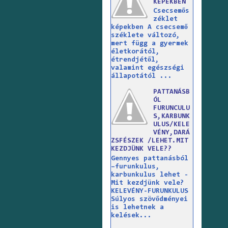
KÉPEKBEN
Csecsemős
zéklet
képekben A csecsemő
széklete változó,
mert függ a gyermek
életkorától,
étrendjétől,
valamint egészségi
állapotától ...
PATTANÁSB
ÓL
FURUNCULU
S,KARBUNK
ULUS/KELE
VÉNY,DARÁ
ZSFÉSZEK /LEHET.MIT
KEZDJÜNK VELE??
Gennyes pattanásból
–furunkulus,
karbunkulus lehet -
Mit kezdjünk vele?
KELEVÉNY-FURUNKULUS
Súlyos szövődményei
is lehetnek a
kelések...