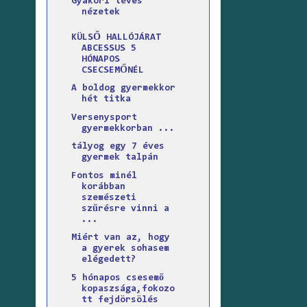
Gyakori téves
nézetek
KÜLSŐ HALLÓJÁRAT
ABCESSUS 5
HÓNAPOS
CSECSEMŐNÉL
A boldog gyermekkor
hét titka
Versenysport
gyermekkorban ...
tályog egy 7 éves
gyermek talpán
Fontos minél
korábban
szemészeti
szűrésre vinni a
...
Miért van az, hogy
a gyerek sohasem
elégedett?
5 hónapos csesemő
kopaszsága,fokozo
tt fejdörsölés