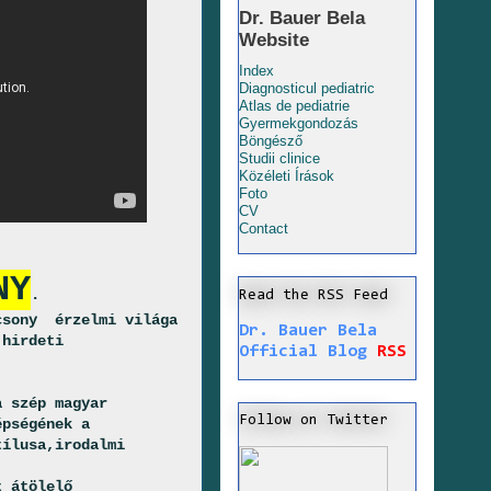
Dr. Bauer Bela
Website
Index
Diagnosticul pediatric
Atlas de pediatrie
Gyermekgondozás
Böngésző
Studii clinice
Közéleti Írások
Foto
CV
Contact
NY
.
Read the RSS Feed
csony
érzelmi világa
Dr. Bauer Bela
 hirdeti
Official Blog
RSS
a szép magyar
Follow on Twitter
épségének a
tílusa,irodalmi
t átölelő