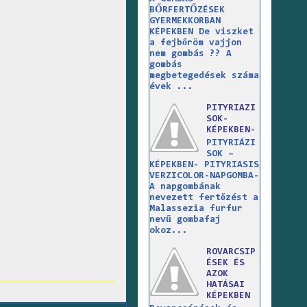
BŐRFERTŐZÉSEK
GYERMEKKORBAN
KÉPEKBEN De viszket
a fejbőröm vajjon
nem gombás ?? A
gombás
megbetegedések száma
évek ...
PITYRIAZI
SOK-
KÉPEKBEN-
PITYRIÁZI
SOK –
KÉPEKBEN- PITYRIASIS
VERZICOLOR-NAPGOMBA-
A napgombának
nevezett fertőzést a
Malassezia furfur
nevű gombafaj
okoz...
ROVARCSIP
ÉSEK ÉS
AZOK
HATÁSAI
KÉPEKBEN