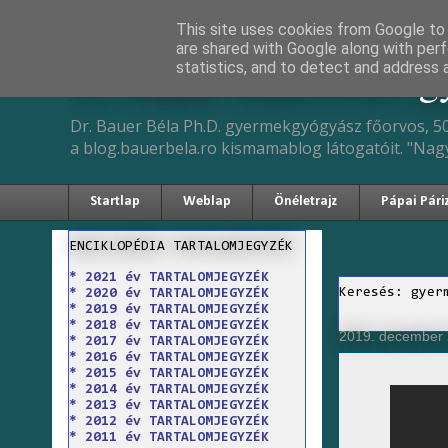
This site uses cookies from Google to d
are shared with Google along with perf
Dr. Bauer Béla Ph.D. 
statistics, and to detect and address 
Dr. Bauer Béla Ph.D. gyermekgyógyász főorvos, 50
a blog.bauerbela.ro kismamablog látogatóit. "Nag
Startlap
Weblap
Önéletrajz
Pápai Pári
ENCIKLOPÉDIA TARTALOMJEGYZÉK
* 2021 év TARTALOMJEGYZÉK
Keresés: gyer
* 2020 év TARTALOMJEGYZÉK
* 2019 év TARTALOMJEGYZÉK
* 2018 év TARTALOMJEGYZÉK
2019. december 2
* 2017 év TARTALOMJEGYZÉK
* 2016 év TARTALOMJEGYZÉK
* 2015 év TARTALOMJEGYZÉK
* 2014 év TARTALOMJEGYZÉK
* 2013 év TARTALOMJEGYZÉK
* 2012 év TARTALOMJEGYZÉK
* 2011 év TARTALOMJEGYZÉK