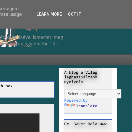
user-agent
erate usage
LEARN MORE
GOT IT
és kezelésével ismerteti meg
k ajánlom figyelmébe." K.L.
A blog a Világ
leghasználtabb
nyelvein
ch box
Powered by
Translate
Dr. Bauer Bela www