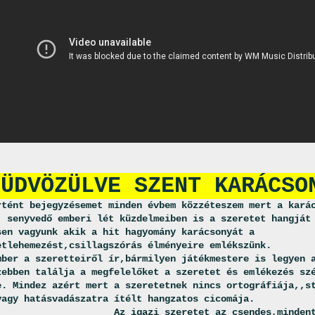
 ÜDVÖZÜLVE SZENT KARÁCSO
rtént bejegyzésemet minden évbem közzéteszem mert a kará
senyvedő emberi lét küzdelmeiben is a szeretet hangját
sen vagyunk akik a hit hagyomány karácsonyát a
etlehemezést,csillagszórás élményeire emlékszünk.
mber a szeretteiről ír,bármilyen játékmestere is legyen 
zebben találja a megfelelőket a szeretet és emlékezés sz
e. Mindez azért mert a szeretetnek nincs ortográfiája,,s
vagy hatásvadászatra ítélt hangzatos cicomája.
Az igazi szeretet az csendes,minden