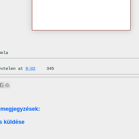
Bela
évtelen
at
9:02
345
 megjegyzések:
s küldése