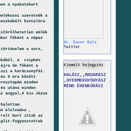
ben a nyakatekert
emlékezni szeretnék a
eeszkábált hintalóra
kitörölhetetlen emlék
nkor főként a népes
Dr. Bauer Bela
Twitter
 történelem a sors,
akából, a
csipkés
Kiemelt bejegyzés
tájra de főként a
iszi a karácsonyfát.
HALÁSZ,,MADARÁSZ
 és 6 óra között
,GYERMEKGYÓGYÁSZ
eresztapám minden
MIND ÉHENKÓRÁSZ
 és utána minden
az angyal,A kis Jézus
 halottam.
hó elolvadva ,
rralt bort ittak az
iglit-fogyasztottak