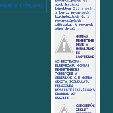
Rovarcsípések és
azok hatásai
Régebbi bejegyzés
képekben Itt a nyár,
a kerti programok,
kirándulások és a
rovarcsípések
időszaka. A rovarok
zöme ártal...
GOMBÁS
MEGBETEGE
DÉSE A
HÓNALJNAK
ÉS
LÁGYÉKNAK
AZ-ERITRAZMA-
ELNEVEZÁSÜ GOMBÁS
MEGBETEGEDÉS
TÖBBNYIRE A
SERDÜLŐK C.M GOMBA
OKOZTA,JÓINDULATU
FELSZINES
BŐRFERTŐZÉSE.lEGGYA
KRABBAN AZ
ÖSSZEFE...
CSECSEMŐS
ZÉKLET