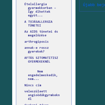
Újabb bej
Ételallergia
gyermekkorban –
Így élhettek
együt...
A TOJÁSALLERGIA
TÜNETEI
Az AIDS tünetei és
megelőzése
arthrogiposis
annak-e rossz
gyerekek?
AFTÁS SZTOMATITISZ
GYERMEKEKNÉL
Nem
engedelmeskedik,
nem...
Nincs cím
veleszüleett
angioödákgyrmkekn
él