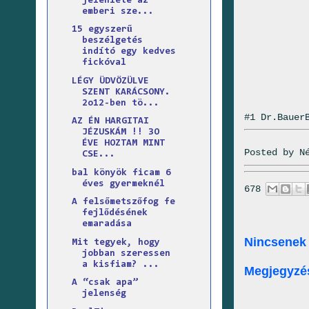
jelenléte az
emberi sze...
15 egyszerű
beszélgetés
indító egy kedves
fickóval
LÉGY ÜDVÖZÜLVE
SZENT KARÁCSONY.
2o12-ben tö...
#1 Dr.Bauer
AZ ÉN HARGITAI
JÉZUSKÁM !! 3O
ÉVE HOZTAM MINT
Posted by
N
CSE...
bal könyök ficam 6
éves gyermeknél
678
A felsőmetszőfog fe
fejlődésének
emaradása
Nincsenek
Mit tegyek, hogy
jobban szeressen
a kisfiam? ...
Megjegyzé
A “csak apa”
jelenség