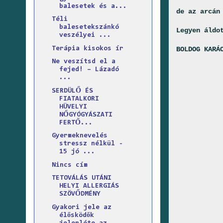
balesetek és a...
de az arcán
Téli
balesetekszánkó
Legyen áldo
veszélyei ...
Terápia kisokos ír
BOLDOG KARÁ
Ne veszítsd el a
fejed! – Lázadó
...
SERDÜLŐ ÉS
FIATALKORI
HÜVELYI
NŐGYÓGYÁSZATI
FERTŐ...
Gyermeknevelés
stressz nélkül -
15 jó ...
Nincs cím
TETOVÁLÁS UTÁNI
HELYI ALLERGIÁS
SZÖVŐDMÉNY
Gyakori jele az
élősködők