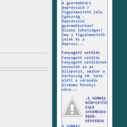
A gyermekkori
depresszió 7
figyelmeztető jele
Egészség -
Depresszió
gyermekkorban?
Bizony lehetséges!
Íme a figyelmeztető
jelek és a
depress...
Fenyegető vetélés
Fenyegető vetélés
Fenyegető vetélésnek
nevezzük az az
állapotot, amikor a
terhesség 20. hete
előtt a várandós
kismama hüvelyi
vérz...
-A GOMBÁS
BŐRFERTŐZ
ÉSEK
GYERMEKKO
RBAN-
KÉPEKBEN
A GOMBÁS