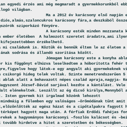
lan egyedi érzés ami még megmaradt a gyermekkorunkból eb
llogó világban.
Ma a 2012 év karácsony első napján 
,diós,almás,szaloncukros karácsony fára,a deszkából össz
gszórók sziporkázó fényére.
A karácsony esték minden mozzanata 
n ember életében
A halmozott szeretet áradatra,ami ilye
 kifejezettebben érzékelhető.
a mi családunk is. Köztük és bennük éltem le az életem a
jának sodrása és állandó szorítása között.
Jómagam karácsony este a konyha abl
ér kis függönyt elhúzva leselkedtem a hóborította fehér 
gre,figyelve hogy látok-e egy angyalt aki gyermekeknek v
n csikorgó hideg telek voltak. Szinte menetrendszerűen 5
z ablak alatt a behavazott népes család apraja,nagyja- K
Nagyszent József-Dávid sarjával kezdte a kántálást. Vele
dalt elénekeltek. Leszállt az ég dicső királya,Mennyből 
t. Isten gyermek kit irgalmad közénk lehozott
 mindmáig a fülemben egy valóságos –örömódának tűnt amit
k,elözönlötték az egész házat és a cipőtalpakra fagyott 
 térképet hagyott maga után. A férfiak Erdődi fahéjas fo
erekek a hagyományos karácsonyi –foszlós kalácsot és –be
k tovább hirdetve a hitet a szeretetben és békességben.