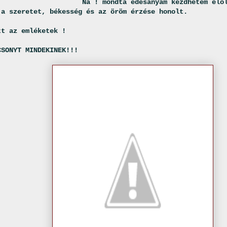
Na ! mondta édesanyám kezdhetem elö
 a szeretet, békesség és az öröm érzése honolt.
tt az emléketek !
CSONYT MINDEKINEK!!!