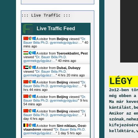
::: Live Traffic :::
Live Traffic Feed
A visitor from
Beijing
viewed "
Dr.
Bauer Béla Ph.D. gyermekgyógyász:…
"
40
mins ago
A visitor from
Toeroekbalint, Pest
viewed "
Dr. Bauer Béla Ph.D.
gyermekgyógyász:…
"
40 mins ago
A visitor from
Dubai, Dubayy
viewed "
Dr. Bauer Béla Ph.D.
gyermekgyógyász:…
"
4 hrs 20 mins ago
LÉGY
A visitor from
Beijing
viewed "
Dr.
Bauer Béla Ph.D. gyermekgyógyász:…
"
6
2o12-ben tö
hrs 44 mins ago
még ebben a
A visitor from
Beijing
viewed "
Dr.
Bauer Béla Ph.D. gyermekgyógyász
"
9 hrs
Ma már keve
54 mins ago
kántálást,b
A visitor from
Beijing
viewed "
Dr.
Amikor az e
Bauer Béla Ph.D. gyermekgyógyász:…
"
1
szónak,nehe
day 4 hrs ago
kifejezésér
A visitor from
Sint-niklaas, Oost-
vlaanderen
viewed "
Dr. Bauer Béla Ph.D.
kelléktára,
gyermekgyógyász:…
"
1 day 5 hrs ago