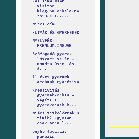
RealTime user
visitor
blog.bauerbela.ro
2o19.XII.2...
Nincs cím
KUTYÁK ÉS GYERMEKEK
NYELVFÉK-
FRENLUMLINGUAE
Szófogadó gyerek
lószart se ér -
mondta Osho, és
é...
11 éves gyermek
arcának cyanózisa
Kreativitás
gyermekkorban –
Segíts a
gyerekednek k...
Miért titkolóznak a
tinik? Egyszer
csak arra l...
enyhe facialis
parezis