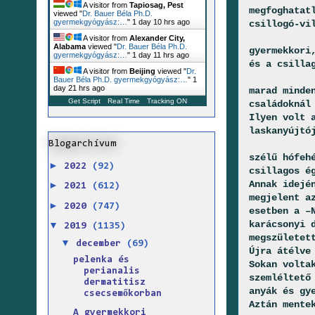
A visitor from
Tapiosag, Pest
megfoghatat
viewed "
Dr. Bauer Béla Ph.D.
gyermekgyógyász:…
"
1 day 10 hrs ago
csillogó-vi
A visitor from
Alexander City,
Alabama
viewed "
Dr. Bauer Béla Ph.D.
gyermekkori
gyermekgyógyász:…
"
1 day 11 hrs ago
és a csilla
A visitor from
Beijing
viewed "
Dr.
Bauer Béla Ph.D. gyermekgyógyász:…
"
1
day 21 hrs ago
marad minde
Get Script
Real Time
Tracking ON
családoknál
Ilyen volt 
laskanyújtó
Blogarchívum
szélű hófeh
►
2022
(92)
csillagos é
Annak idejé
►
2021
(612)
megjelent a
►
2020
(747)
esetben a –
karácsonyi 
▼
2019
(1135)
megszületet
▼
december
(69)
Újra átélve
pelenka és
Sokan volta
perianalis
szemléltető
dermatitisz
anyák és gy
csecsemőkorban
Aztán mente
A gyermekkori