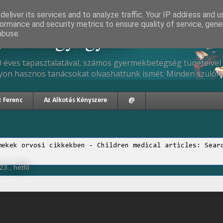
eliver its services and to analyze traffic. Your IP address and 
ormance and security metrics to ensure quality of service, gen
gyermekgyógyász
abuse.
 éves tapasztalatával, számos gyermekbetegség tüneteivel 
yon hasznos tanácsokat olvashattunk ismét. Minden szülőne
z Ferenc
Az Alkotás Kényszere
@
mekek orvosi cikkekben - Children medical articles: Sear
3., hétfő