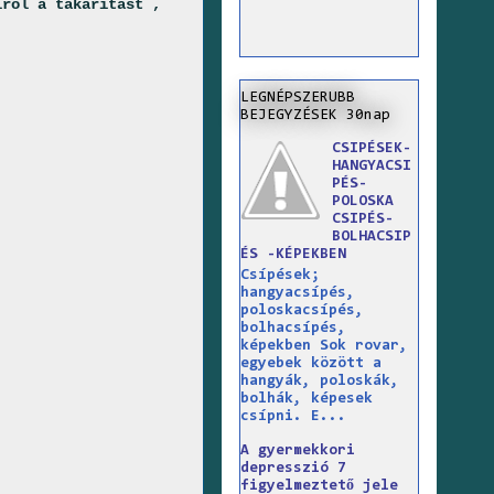
lről a takarítást ,
LEGNÉPSZERUBB
BEJEGYZÉSEK 30nap
CSIPÉSEK-
HANGYACSI
PÉS-
POLOSKA
CSIPÉS-
BOLHACSIP
ÉS -KÉPEKBEN
Csípések;
hangyacsípés,
poloskacsípés,
bolhacsípés,
képekben Sok rovar,
egyebek között a
hangyák, poloskák,
bolhák, képesek
csípni. E...
A gyermekkori
depresszió 7
figyelmeztető jele