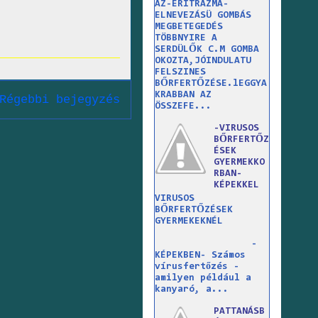
AZ-ERITRAZMA-
ELNEVEZÁSÜ GOMBÁS
MEGBETEGEDÉS
TÖBBNYIRE A
SERDÜLŐK C.M GOMBA
OKOZTA,JÓINDULATU
FELSZINES
BŐRFERTŐZÉSE.lEGGYA
KRABBAN AZ
Régebbi bejegyzés
ÖSSZEFE...
-VIRUSOS
BŐRFERTŐZ
ÉSEK
GYERMEKKO
RBAN-
KÉPEKKEL
VIRUSOS
BŐRFERTŐZÉSEK
GYERMEKEKNÉL
-
KÉPEKBEN- Számos
vírusfertőzés -
amilyen például a
kanyaró, a...
PATTANÁSB