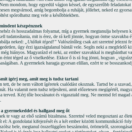
. Nem mondom, hogy egyedül vágjon késsel, de egyszerűbb feladatokat
esen megvárnod, amíg begombolja a ruháját, jóllehet, neked ez gyor
töltést spórolhatsz meg vele a későbbiekben.
 mindent készpénznek
ehéz és hosszadalmas folyamat, míg a gyermek megtanulja helyesen kin
ll tudatosítania, mit is érez, de rá kell jönnie, hogyan öntse szavakba é
iabálja neked:
„Utállak téged!”
Valószínűleg csak azt szeretné jelezni f
gedetlen, úgy érzi igazságtalanul bántál vele. Segíts neki a megfelelő 
 még hiányos. Magyarázd el neki, az ember szavakkal is megbánthat vala
n érint téged az ő viselkedése. Ekkor ő is rá fog jönni, hogyan
„vigyáz
aságában. A gyermekek haragja gyorsan elillan, ezért te se bosszankodj
mit ígérj meg, amit meg is tudsz tartani
tett, de be nem váltott ígéretek csalódást okoznak. Tartsd be a szavad
t. Ha valamit nem tudsz teljesíteni, amit előzetesen megígértél, magyar
 a terved. Kérj tőle bocsánatot és vigasztald meg. Ne mentsd fel magad az
.
s a gyermekeddel és hallgasd meg őt
k te vagy az első számú bizalmasa. Szeretné veled megosztani az életé
tít el: A gondolatai kifejezését és a két ember közötti kommunikáció fo
 szólsz bele, megtanul összefüggően beszámolni, örömeiről, szorongásairó
eked is jó érzés lesz hallgatni ezeket a történeteket, olyan
„fantáziav