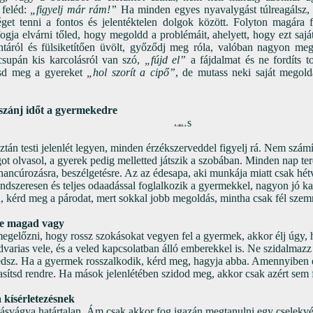
feléd:
„figyelj már rám!”
Ha minden egyes nyavalygást túlreagálsz
get tenni a fontos és jelentéktelen dolgok között. Folyton magára 
fogja elvárni tőled, hogy megoldd a problémáit, ahelyett, hogy ezt sa
intáról és fülsiketítően üvölt, győződj meg róla, valóban nagyon me
csupán kis karcolásról van szó,
„fújd el”
a fájdalmat és ne fordíts t
sd meg a gyereket
„hol szorít a cipő”
, de mutass neki saját megold
szánj időt a gyermekedre
s
A cikk a
tán testi jelenlét legyen, minden érzékszerveddel figyelj rá. Nem számít
got olvasol, a gyerek pedig melletted játszik a szobában. Minden nap ter
 hancúrozásra, beszélgetésre. Az az édesapa, aki munkája miatt csak hé
ndszeresen és teljes odaadással foglalkozik a gyermekkel, nagyon jó kapc
, kérd meg a párodat, mert sokkal jobb megoldás, mintha csak fél szem
 te magad vagy
egelőzni, hogy rossz szokásokat vegyen fel a gyermek, akkor élj úgy, 
varias vele, és a veled kapcsolatban álló emberekkel is. Ne szidalmazz 
dsz. Ha a gyermek rosszalkodik, kérd meg, hagyja abba. Amennyiben 
utasítsd rendre. Ha mások jelenlétében szidod meg, akkor csak azért sem
a kísérletezésnek
svágya határtalan. Ám csak akkor fog igazán megtanulni egy cselekvést