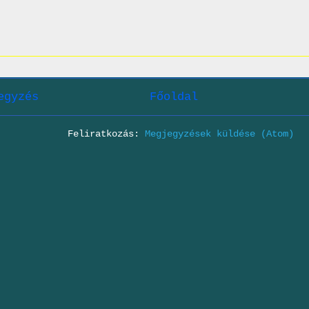
egyzés
Főoldal
Feliratkozás:
Megjegyzések küldése (Atom)