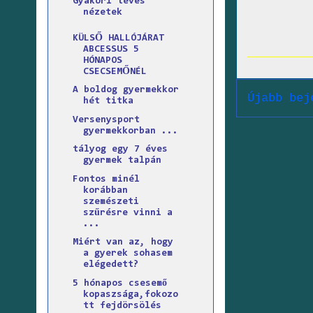
Gyakori téves
nézetek
KÜLSŐ HALLÓJÁRAT
ABCESSUS 5
HÓNAPOS
CSECSEMŐNÉL
A boldog gyermekkor
Újabb bej
hét titka
Versenysport
gyermekkorban ...
tályog egy 7 éves
gyermek talpán
Fontos minél
korábban
szemészeti
szűrésre vinni a
...
Miért van az, hogy
a gyerek sohasem
elégedett?
5 hónapos csesemő
kopaszsága,fokozo
tt fejdörsölés