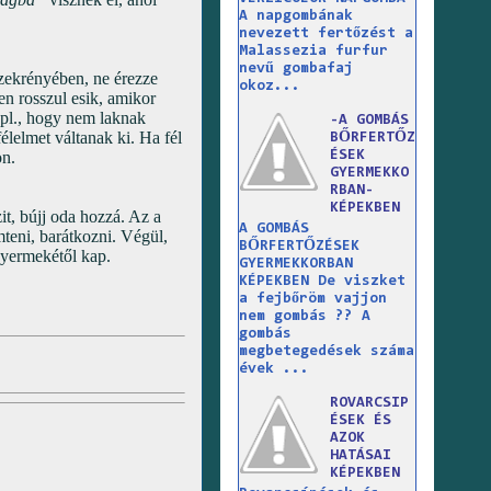
A napgombának
nevezett fertőzést a
Malassezia furfur
nevű gombafaj
szekrényében, ne érezze
okoz...
en rosszul esik, amikor
 pl., hogy nem laknak
-A GOMBÁS
élelmet váltanak ki. Ha fél
BŐRFERTŐZ
ÉSEK
on.
GYERMEKKO
RBAN-
KÉPEKBEN
it, bújj oda hozzá. Az a
A GOMBÁS
teni, barátkozni. Végül,
BŐRFERTŐZÉSEK
gyermekétől kap.
GYERMEKKORBAN
KÉPEKBEN De viszket
a fejbőröm vajjon
nem gombás ?? A
gombás
megbetegedések száma
évek ...
ROVARCSIP
ÉSEK ÉS
AZOK
HATÁSAI
KÉPEKBEN