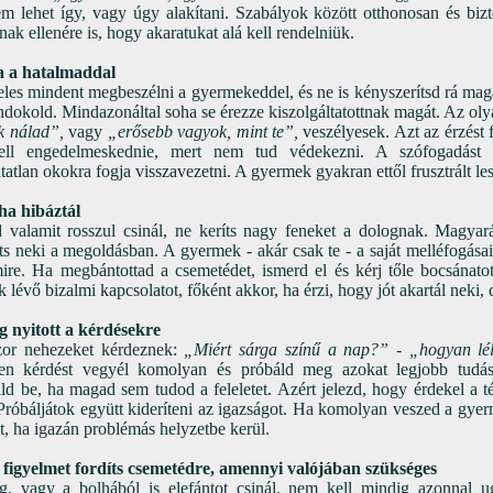
m lehet így, vagy úgy alakítani. Szabályok között otthonosan és bi
ak ellenére is, hogy akaratukat alá kell rendelniük.
za a hatalmaddal
es mindent megbeszélni a gyermekeddel, és ne is kényszerítsd rá ma
dokold. Mindazonáltal soha se érezze kiszolgáltatottnak magát. Az oly
k nálad”,
vagy
„erősebb vagyok, mint te”,
veszélyesek. Azt az érzést 
ell engedelmeskednie, mert nem tud védekezni. A szófogadást t
atlan okokra fogja visszavezetni. A gyermek gyakran ettől frusztrált les
ha hibáztál
valamit rosszul csinál, ne keríts nagy feneket a dolognak. Magyaráz
ts neki a megoldásban. A gyermek - akár csak te - a saját melléfogása
ire. Ha megbántottad a csemetédet, ismerd el és kérj tőle bocsánatot
k lévő bizalmi kapcsolatot, főként akkor, ha érzi, hogy jót akartál neki,
g nyitott a kérdésekre
zor nehezeket kérdeznek:
„Miért sárga színű a nap?” - „hogyan léle
 kérdést vegyél komolyan és próbáld meg azokat legjobb tudáso
d be, ha magad sem tudod a feleletet. Azért jelezd, hogy érdekel a 
. Próbáljátok együtt kideríteni az igazságot. Ha komolyan veszed a gyerm
, ha igazán problémás helyzetbe kerül.
 figyelmet fordíts csemetédre, amennyi valójában szükséges
, vagy a bolhából is elefántot csinál, nem kell mindig azonnal u