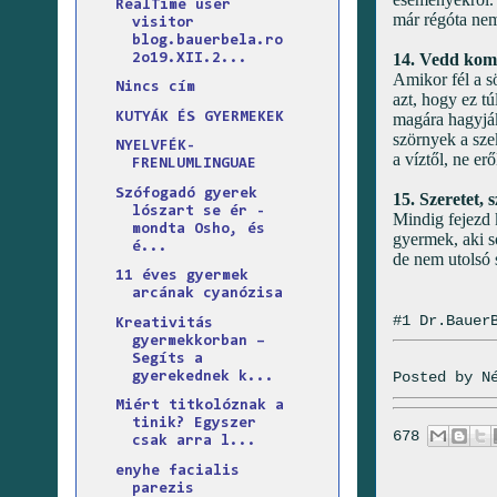
RealTime user
már régóta nem 
visitor
blog.bauerbela.ro
14. Vedd komo
2o19.XII.2...
Amikor fél a s
Nincs cím
azt, hogy ez tú
KUTYÁK ÉS GYERMEKEK
magára hagyják
szörnyek a sze
NYELVFÉK-
a víztől, ne er
FRENLUMLINGUAE
Szófogadó gyerek
15. Szeretet, 
lószart se ér -
Mindig fejezd 
mondta Osho, és
gyermek, aki s
é...
de nem utolsó 
11 éves gyermek
arcának cyanózisa
#1 Dr.Bauer
Kreativitás
gyermekkorban –
Segíts a
Posted by
N
gyerekednek k...
Miért titkolóznak a
tinik? Egyszer
678
csak arra l...
enyhe facialis
parezis