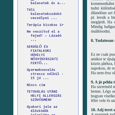
kommunikálni 
balesetek és a...
tudni különbsé
Téli
állandóan azt 
balesetekszánkó
pl. leesik a h
veszélyei ...
megijedt. Ha 
Terápia kisokos ír
Mindig hallga
önállósodni.
Ne veszítsd el a
fejed! – Lázadó
8. Tudatosan 
...
SERDÜLŐ ÉS
FIATALKORI
Ez ne csak pusz
HÜVELYI
amikor te újsá
NŐGYÓGYÁSZATI
közös játékra,
FERTŐ...
napokon, de re
Gyermeknevelés
Ha nem érsz rá
stressz nélkül -
15 jó ...
9. A jó példa
Nincs cím
Ha szeretnéd m
benne. Légy ud
TETOVÁLÁS UTÁNI
hogyan viselke
HELYI ALLERGIÁS
félre vele és 
SZÖVŐDMÉNY
Gyakori jele az
10. Adj teret 
élősködők
A gyermek tudá