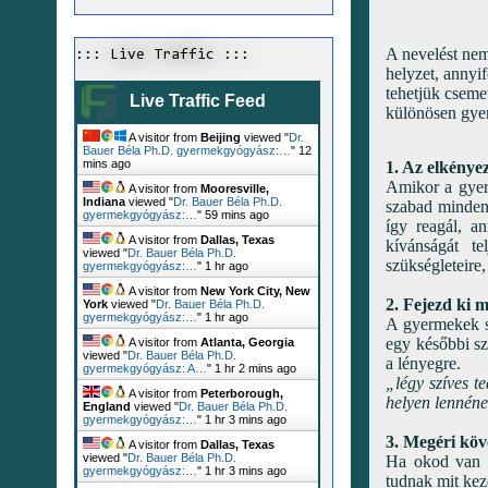
A nevelést nem
::: Live Traffic :::
helyzet, annyi
tehetjük cseme
Live Traffic Feed
különösen gye
A visitor from
Beijing
viewed "
Dr.
Bauer Béla Ph.D. gyermekgyógyász:…
"
12
mins ago
1. Az elkénye
Amikor a gyer
A visitor from
Mooresville,
Indiana
viewed "
Dr. Bauer Béla Ph.D.
szabad mindent
gyermekgyógyász:…
"
59 mins ago
így reagál, a
A visitor from
Dallas, Texas
kívánságát te
viewed "
Dr. Bauer Béla Ph.D.
szükségleteire,
gyermekgyógyász:…
"
1 hr ago
A visitor from
New York City, New
2. Fejezd ki 
York
viewed "
Dr. Bauer Béla Ph.D.
gyermekgyógyász:…
"
1 hr ago
A gyermekek se
egy későbbi sz
A visitor from
Atlanta, Georgia
viewed "
Dr. Bauer Béla Ph.D.
a lényegre.
gyermekgyógyász: A…
"
1 hr 2 mins ago
„légy szíves t
A visitor from
Peterborough,
helyen lennéne
England
viewed "
Dr. Bauer Béla Ph.D.
gyermekgyógyász:…
"
1 hr 3 mins ago
3. Megéri köv
A visitor from
Dallas, Texas
viewed "
Dr. Bauer Béla Ph.D.
Ha okod van r
gyermekgyógyász:…
"
1 hr 3 mins ago
tudnak mit ke