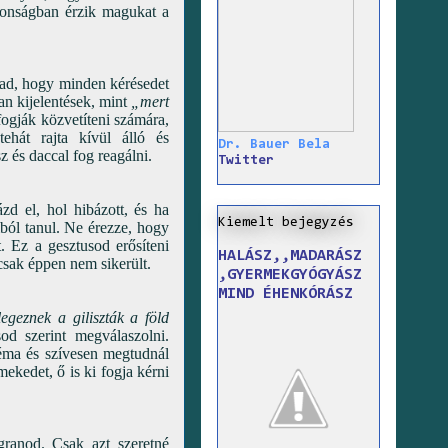
ztonságban érzik magukat a
gad, hogy minden kérésedet
an kijelentések, mint
„mert
fogják közvetíteni számára,
ehát rajta kívül álló és
Dr. Bauer Bela
z és daccal fog reagálni.
Twitter
d el, hol hibázott, és ha
Kiemelt bejegyzés
iból tanul. Ne érezze, hogy
. Ez a gesztusod erősíteni
HALÁSZ,,MADARÁSZ
 csak éppen nem sikerült.
,GYERMEKGYÓGYÁSZ
MIND ÉHENKÓRÁSZ
geznek a giliszták a föld
d szerint megválaszolni.
téma és szívesen megtudnál
ekedet, ő is ki fogja kérni
granod. Csak azt szeretné