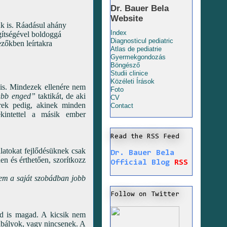
Dr. Bauer Bela
Website
k is. Ráadásul ahány
Index
gítségével boldoggá
Diagnosticul pediatric
ezőkben leírtakra
Atlas de pediatrie
Gyermekgondozás
Böngésző
Studii clinice
Közéleti Írások
is. Mindezek ellenére nem
Foto
abb enged”
taktikát, de aki
CV
ek pedig, akinek minden
Contact
tekintettel a másik ember
Read the RSS Feed
latokat fejlődésüknek csak
Dr. Bauer Bela
n és érthetően, szorítkozz
Official Blog
RSS
em a saját szobádban jobb
Follow on Twitter
d is magad. A kicsik nem
abályok, vagy nincsenek. A