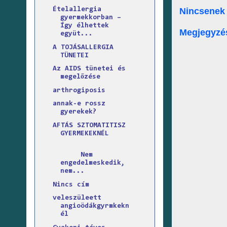
Nincsenek
Ételallergia
gyermekkorban –
Így élhettek
Megjegyzé
együt...
A TOJÁSALLERGIA
TÜNETEI
Az AIDS tünetei és
megelőzése
arthrogiposis
annak-e rossz
gyerekek?
AFTÁS SZTOMATITISZ
GYERMEKEKNÉL
Nem
engedelmeskedik,
nem...
Nincs cím
veleszüleett
angioödákgyrmkekn
él