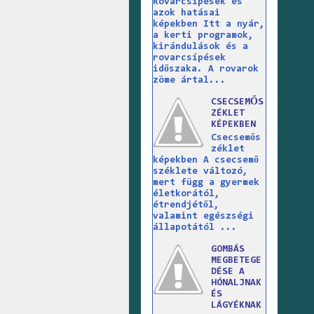
Rovarcsípések és
azok hatásai
képekben Itt a nyár,
a kerti programok,
kirándulások és a
rovarcsípések
időszaka. A rovarok
zöme ártal...
CSECSEMŐS
ZÉKLET
KÉPEKBEN
Csecsemős
zéklet
képekben A csecsemő
széklete változó,
mert függ a gyermek
életkorától,
étrendjétől,
valamint egészségi
állapotától ...
GOMBÁS
MEGBETEGE
DÉSE A
HÓNALJNAK
ÉS
LÁGYÉKNAK