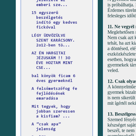
jelenléte az
is próbálhatja
emberi sze...
Érdemes türelm
15 egyszerű
felesleges idő
beszélgetés
indító egy kedves
11. Ne vegyél
fickóval
Meglehetősen n
LÉGY ÜDVÖZÜLVE
Nem csak azt ke
SZENT KARÁCSONY.
tehát, ha azt k
2o12-ben tö...
a döntésed, elé
eszközkészlete
AZ ÉN HARGITAI
JÉZUSKÁM !! 3O
esetben, hogya
ÉVE HOZTAM MINT
gyermekek társ
CSE...
veled.
bal könyök ficam 6
12. Csak olyas
éves gyermeknél
A könnyelműen 
A felsőmetszőfog fe
gyermek bizalmá
fejlődésének
is nem sikerült
emaradása
mit ígértél neki
Mit tegyek, hogy
jobban szeressen
13. Beszélges
a kisfiam? ...
Szemed fényéne
készséget sajá
A “csak apa”
jelenség
beszél, te nem
eseményekről. N