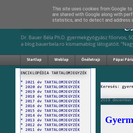
This site uses cookies from Google to d
are shared with Google along with perf
Dr. Bauer Béla Ph.D. 
statistics, and to detect and address 
Dr. Bauer Béla Ph.D. gyermekgyógyász főorvos, 50
a blog.bauerbela.ro kismamablog látogatóit. "Nag
Startlap
Weblap
Önéletrajz
Pápai Pári
ENCIKLOPÉDIA TARTALOMJEGYZÉK
* 2021 év TARTALOMJEGYZÉK
Keresés: gyer
* 2020 év TARTALOMJEGYZÉK
* 2019 év TARTALOMJEGYZÉK
* 2018 év TARTALOMJEGYZÉK
2019. december 
* 2017 év TARTALOMJEGYZÉK
* 2016 év TARTALOMJEGYZÉK
* 2015 év TARTALOMJEGYZÉK
* 2014 év TARTALOMJEGYZÉK
Gyerme
* 2013 év TARTALOMJEGYZÉK
* 2012 év TARTALOMJEGYZÉK
* 2011 év TARTALOMJEGYZÉK