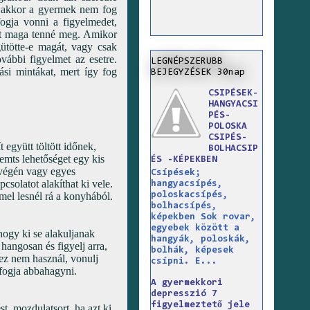
, akkor a gyermek nem fog
fogja vonni a figyelmedet,
ját maga tenné meg. Amikor
gütötte-e magát, vagy csak
ovábbi figyelmet az esetre.
LEGNÉPSZERUBB
ási mintákat, mert így fog
BEJEGYZÉSEK 30nap
CSIPÉSEK-
HANGYACSI
PÉS-
POLOSKA
CSIPÉS-
 együtt töltött időnek,
BOLHACSIP
emts lehetőséget egy kis
ÉS -KÉPEKBEN
tvégén vagy egyes
Csípések;
solatot alakíthat ki vele.
hangyacsípés,
poloskacsípés,
mel lesnél rá a konyhából.
bolhacsípés,
képekben Sok rovar,
egyebek között a
hogy ki se alakuljanak
hangyák, poloskák,
hangosan és figyelj arra,
bolhák, képesek
ez nem használ, vonulj
csípni. E...
 fogja abbahagyni.
A gyermekkori
depresszió 7
figyelmeztető jele
, mozdulatsort, ha azt ki