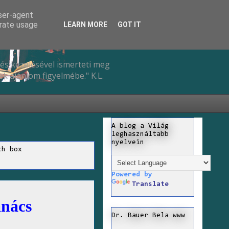
user-agent
erate usage
LEARN MORE
GOT IT
és kezelésével ismerteti meg
k ajánlom figyelmébe." K.L.
A blog a Világ
leghasználtabb
nyelvein
ch box
Powered by
Translate
anács
Dr. Bauer Bela www