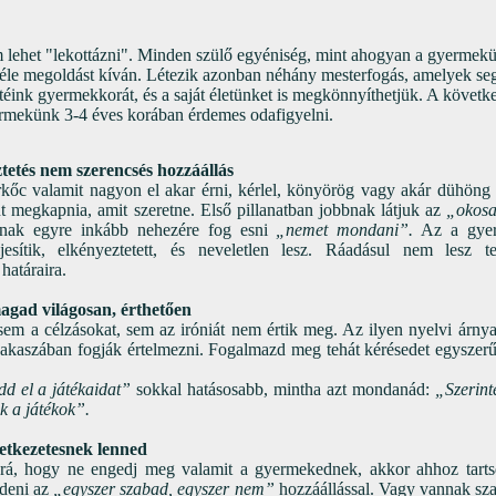
 lehet "lekottázni". Minden szülő egyéniség, mint ahogyan a gyermekü
féle megoldást kíván. Létezik azonban néhány mesterfogás, amelyek se
téink gyermekkorát, és a saját életünket is megkönnyíthetjük. A követk
rmekünk 3-4 éves korában érdemes odafigyelni.
ztetés nem szerencsés hozzáállás
kőc valamit nagyon el akar érni, kérlel, könyörög vagy akár dühöng 
 megkapnia, amit szeretne. Első pillanatban jobbnak látjuk az
„okos
nnak egyre inkább nehezére fog esni
„nemet mondani”.
Az a gyer
ljesítik, elkényeztetett, és neveletlen lesz. Ráadásul nem lesz 
 határaira.
magad világosan, érthetően
m a célzásokat, sem az iróniát nem értik meg. Az ilyen nyelvi árnya
akaszában fogják értelmezni. Fogalmazd meg tehát kérésedet egyszerűe
edd el a játékaidat”
sokkal hatásosabb, mintha azt mondanád:
„Szerint
k a játékok”.
etkezetesnek lenned
á, hogy ne engedj meg valamit a gyermekednek, akkor ahhoz tarts
zdeni az
„egyszer szabad, egyszer nem”
hozzáállással. Vagy vannak sz