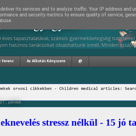
eliver its services and to analyze traffic. Your IP address and 
ormance and security metrics to ensure quality of service, gen
gyermekgyógyász
abuse.
 éves tapasztalatával, számos gyermekbetegség tüneteivel 
yon hasznos tanácsokat olvashattunk ismét. Minden szülőne
z Ferenc
Az Alkotás Kényszere
@
mekek orvosi cikkekben - Children medical articles: Sear
27., péntek
knevelés stressz nélkül - 15 jó t