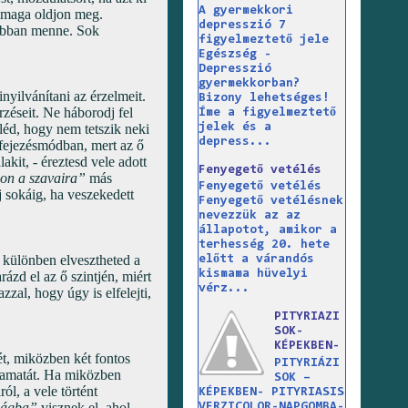
A gyermekkori
 maga oldjon meg.
depresszió 7
sabban menne. Sok
figyelmeztető jele
Egészség -
Depresszió
gyermekkorban?
yilvánítani az érzelmeit.
Bizony lehetséges!
rzéseit. Ne háborodj fel
Íme a figyelmeztető
jelek és a
eléd, hogy nem tetszik neki
depress...
kifejezésmódban, mert az ő
kit, - éreztesd vele adott
Fenyegető vetélés
zon a szavaira”
más
Fenyegető vetélés
 sokáig, ha veszekedett
Fenyegető vetélésnek
nevezzük az az
állapotot, amikor a
terhesség 20. hete
, különben elvesztheted a
előtt a várandós
kismama hüvelyi
ázd el az ő szintjén, miért
vérz...
zal, hogy úgy is elfelejti,
PITYRIAZI
SOK-
KÉPEKBEN-
t, miközben két fontos
PITYRIÁZI
lyamatát. Ha miközben
SOK –
l, a vele történt
KÉPEKBEN- PITYRIASIS
ilágba”
visznek el, ahol
VERZICOLOR-NAPGOMBA-