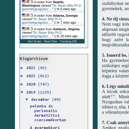
A visitor from
Seattle,
szabályokat ne
Washington
viewed "
Dr. Bauer Béla Ph.D.
gyermekek, ann
gyermekgyógyász:…
"
1 hr 6 mins ago
A visitor from
Atlanta, Georgia
4. Ne élj viss
viewed "
Dr. Bauer Béla Ph.D.
gyermekgyógyász:…
"
1 hr 7 mins ago
Nem vagy kötel
alaposan megin
A visitor from
Ashburn, Virginia
viewed "
Dr. Bauer Béla Ph.D.
idősebb vagyo
gyermekgyógyász:…
"
1 hr 10 mins ago
hogy azért k
Get Script
Real Time
Tracking ON
megváltoztathat
5. Ismerd be, 
Blogarchívum
Ha gyermeked 
szükséges segí
►
2022
(92)
képtelen valam
fogja a köztete
►
2021
(612)
►
2020
(747)
6. Légy mindi
A kicsik soks
▼
2019
(1135)
alatt?”.
Minden
▼
december
(69)
Nyugodtan vall
többet is róla
pelenka és
perianalis
a véleményedet
dermatitisz
csecsemőkorban
7. Csak annyi
Amikor nyafog
A gyermekkori