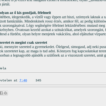
jártál.
lyan az ő kis gondjait, félelmeit
ötétben, idegenkedik, a víztől vagy éppen azt hiszi, szörnyek laknak a 
lzott fantáziálás. Mindenkinek rossz érzés, amikor fél, az pedig különös
 szorongásaival. Légy segítségére félelmei leküzdésében: mutasd meg
krényben. Óvatosan kezeld azokat a szituációkat, amelyek szorongást, f
őltesd a fürdést, olyan helyre menjetek vakációra, ahol eljátszhat vízpart
szeretet és megint csak szeretet
ki, mennyire szereted a gyermekedet. Ölelgesd, simogasd, adj neki pusz
ok szeretetet kap, az maga is tud adni. Könnyen fog kapcsolatokat terem
sorban a legnagyobb ajándék a szülőnek az a viszonzott szeretet, amit 
Bela
évtelen
at
7:40
345