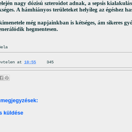
elején nagy dózisú szteroidot adnak, a sepsis kialakulá
kséges. A hámhiányos területeket helyileg az égéshez ha
kimenetele még napjainkban is kétséges, ám sikeres gyó
generálódik hegmentesen.
Bela
évtelen
at
18:55
345
 megjegyzések:
s küldése