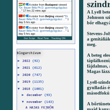
szind
A visitor from
Budapest
viewed
"
Dr. Bauer Béla Ph.D. gyermekgyógyász:
…
"
17 hrs 22 mins ago
A Lyell bet
Johnson sz
A visitor from
Beijing
viewed "
Dr.
Bauer Béla Ph.D. gyermekgyógyász:…
"
1
bőr elhagyá
day 5 hrs ago
A visitor from
Beijing
viewed "
Dr.
Bauer Béla Ph.D. gyermekgyógyász:…
"
1
Stevens-Jo
day 5 hrs ago
a genitáliá
Get Script
Real Time
Tracking ON
meg.
Blogarchívum
A beteg ele
táplálkozni
►
2022
(92)
fájdalmas, 
►
2021
(612)
Magas lázza
►
2020
(747)
Lyell-szin
►
2019
(1135)
gyulladás é
▼
2018
(1081)
másodfokú é
►
december
(93)
▼
november
(143)
A bőrtünete
A HAJAS FEJBŐR
majd kanya