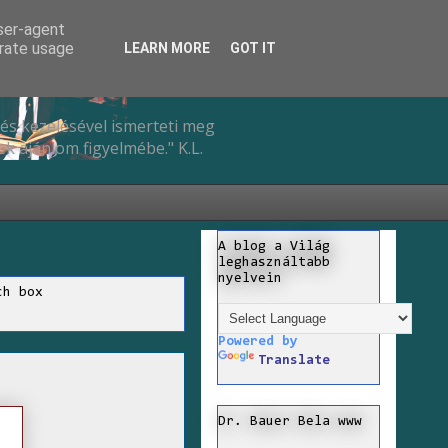
user-agent
erate usage
LEARN MORE
GOT IT
és kezelésével ismerteti meg
k ajánlom figyelmébe." K.L.
A blog a Világ
leghasználtabb
nyelvein
ch box
Powered by
Translate
Dr. Bauer Bela www