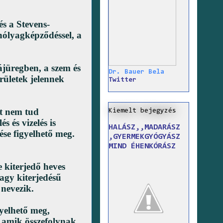
és a Stevens-
ólyagképződéssel, a
ájüregben, a szem és
Dr. Bauer Bela
erületek jelennek
Twitter
tt nem tud
Kiemelt bejegyzés
s és vizelés is
HALÁSZ,,MADARÁSZ
ése figyelhető meg.
,GYERMEKGYÓGYÁSZ
MIND ÉHENKÓRÁSZ
 kiterjedő heves
agy kiterjedésű
 nevezik.
gyelhető meg,
 amik összefolynak