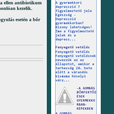
sa ellen antibiotikum
A gyermekkori
depresszió 7
sonlóan kezelik.
figyelmeztető jele
Egészség -
gyulás esetén a bőr
Depresszió
gyermekkorban?
Bizony lehetséges!
Íme a figyelmeztető
jelek és a
depress...
Fenyegető vetélés
Fenyegető vetélés
Fenyegető vetélésnek
nevezzük az az
állapotot, amikor a
terhesség 20. hete
előtt a várandós
kismama hüvelyi
vérz...
-A GOMBÁS
BŐRFERTŐZ
ÉSEK
GYERMEKKO
RBAN-
KÉPEKBEN
A GOMBÁS