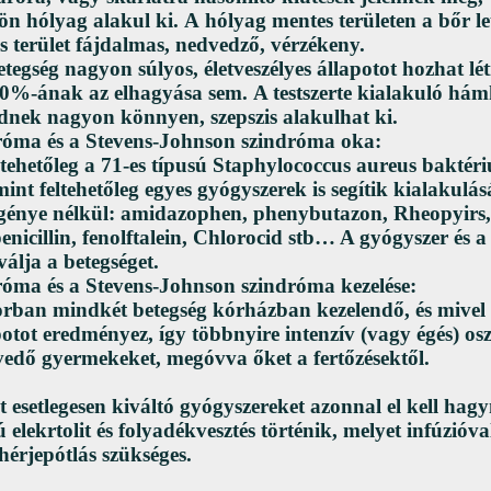
kön hólyag alakul ki. A hólyag mentes területen a bőr le
terület fájdalmas, nedvedző, vérzékeny.
egség nagyon súlyos, életveszélyes állapotot hozhat lét
30%-ának az elhagyása sem. A testszerte kialakuló hám
ődnek nagyon könnyen, szepszis alakulhat ki.
dróma és a Stevens-Johnson szindróma oka:
tehetőleg a 71-es típusú Staphylococcus aureus baktéri
mint feltehetőleg egyes gyógyszerek is segítik kialakulá
 igénye nélkül: amidazophen, phenybutazon, Rheopyirs,
penicillin, fenolftalein, Chlorocid stb… A gyógyszer és a
válja a betegséget.
róma és a Stevens-Johnson szindróma kezelése:
ban mindkét betegség kórházban kezelendő, és mivel
potot eredményez, így többnyire intenzív (vagy égés) osz
edő gyermekeket, megóvva őket a fertőzésektől.
t esetlegesen kiváltó gyógyszereket azonnal el kell hagy
elekrtolit és folyadékvesztés történik, melyet infúzióval
hérjepótlás szükséges.