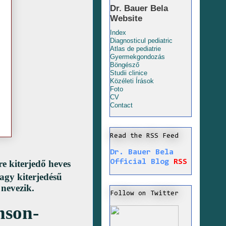
Dr. Bauer Bela
Website
Index
Diagnosticul pediatric
Atlas de pediatrie
Gyermekgondozás
Böngésző
Studii clinice
Közéleti Írások
Foto
CV
Contact
Read the RSS Feed
Dr. Bauer Bela
Official Blog
RSS
re kiterjedő heves
agy kiterjedésű
 nevezik.
Follow on Twitter
nson-