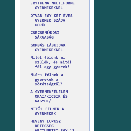
ERYTHEMA MULTIFORME
GYERMEKEKNÉL
ÓTVAR EGY KÉT ÉVES
GYERMEK SZÁJA
KÖRÜL
CSECSEMŐKORI
SÁRGASÁG
GOMBÁS LÁBUJJAK
GYERMEKEKNÉL
Mitől félünk mi
szülők, és mitől
fél egy gyerek?
Miért félnek a
gyerekek a
sötétségtől?
A GYERMEKFÉLELEM
OKAI/KICSIK ÉS
NAGYOK/
MITŐL FÉLNEK A
GYERMEKEK
HEVENY LUPUSZ
BETEGSÉG