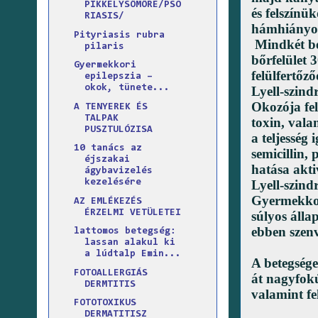
PIKKELYSÖMÖRE/PSO
és felszínü
RIASIS/
hámhiányos 
Pityriasis rubra
Mindkét bet
pilaris
bőrfelület 
Gyermekkori
felülfertőz
epilepszia –
okok, tünete...
Lyell-szin
Okozója fel
A TENYEREK ÉS
TALPAK
toxin, vala
PUSZTULÓZISA
a teljesség
10 tanács az
semicillin, 
éjszakai
hatása akti
ágybavizelés
Lyell-szind
kezelésére
Gyermekkor
AZ EMLÉKEZÉS
ÉRZELMI VETÜLETEI
súlyos álla
ebben szenv
lattomos betegség:
lassan alakul ki
a lúdtalp Emin...
A betegsége
FOTOALLERGIÁS
át nagyfokú 
DERMTITIS
valamint fe
FOTOTOXIKUS
DERMATITISZ