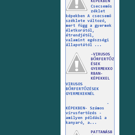
KÉPEKBEN
Csecsemős
zéklet
képekben A csecsemő
széklete változó,
mert függ a gyermek
életkorától,
étrendjétől,
valamint egészségi
állapotától ...
-VIRUSOS
BŐRFERTŐZ
ÉSEK
GYERMEKKO
RBAN-
KÉPEKKEL
VIRUSOS
BŐRFERTŐZÉSEK
GYERMEKEKNÉL
-
KÉPEKBEN- Számos
vírusfertőzés -
amilyen például a
kanyaró, a...
PATTANÁSB