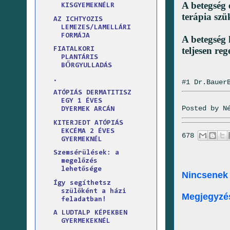
A betegség 
KISGYEMEKNÉLR
terápia szü
AZ ICHTYOZIS
LEMEZES/LAMELLÁRI
FORMÁJA
A betegség 
teljesen re
FIATALKORI
PLANTÁRIS
BŐRGYULLADÁS
.
#1 Dr.Bauer
ATÓPIÁS DERMATITISZ
EGY 1 ÉVES
Posted by
N
DYERMEK ARCÁN
KITERJEDT ATÓPIÁS
EKCÉMA 2 ÉVES
678
GYERMEKNÉL
Szemsérülések: a
megelőzés
lehetősége
Nincsenek
Így segíthetsz
szülőként a házi
Megjegyzé
feladatban!
A LUDTALP KÉPEKBEN
GYERMEKEKNÉL