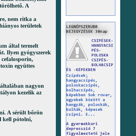
törölhető. A
re, nem ritka a
hiányos területek
LEGNÉPSZERUBB
BEJEGYZÉSEK 30nap
CSIPÉSEK-
um által termelt
HANGYACSI
PÉS-
sát. Ilyen gyógyszerek
POLOSKA
 cefalosporin,
CSIPÉS-
 toxin együttes
BOLHACSIP
ÉS -KÉPEKBEN
Csípések;
hangyacsípés,
 általában nagyon
poloskacsípés,
bolhacsípés,
tályon kezelik az
képekben Sok rovar,
egyebek között a
hangyák, poloskák,
bolhák, képesek
ni. A sérült bőrön
csípni. E...
 kell pótolni,
A gyermekkori
depresszió 7
figyelmeztető jele