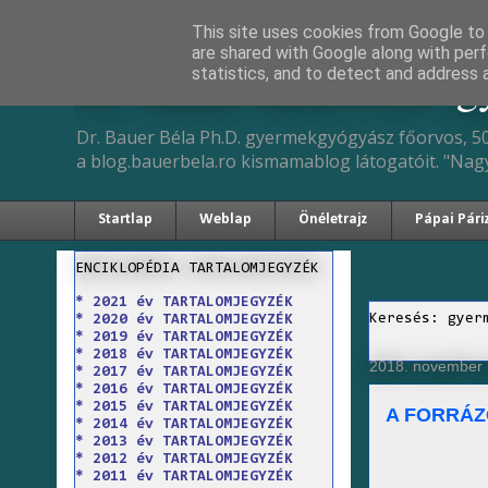
This site uses cookies from Google to d
are shared with Google along with perf
Dr. Bauer Béla Ph.D. 
statistics, and to detect and address 
Dr. Bauer Béla Ph.D. gyermekgyógyász főorvos, 50
a blog.bauerbela.ro kismamablog látogatóit. "Nag
Startlap
Weblap
Önéletrajz
Pápai Pári
ENCIKLOPÉDIA TARTALOMJEGYZÉK
* 2021 év TARTALOMJEGYZÉK
Keresés: gyer
* 2020 év TARTALOMJEGYZÉK
* 2019 év TARTALOMJEGYZÉK
* 2018 év TARTALOMJEGYZÉK
2018. november 
* 2017 év TARTALOMJEGYZÉK
* 2016 év TARTALOMJEGYZÉK
* 2015 év TARTALOMJEGYZÉK
A FORRÁZ
* 2014 év TARTALOMJEGYZÉK
* 2013 év TARTALOMJEGYZÉK
* 2012 év TARTALOMJEGYZÉK
* 2011 év TARTALOMJEGYZÉK