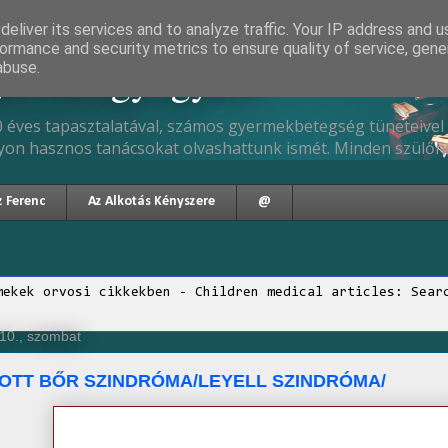
eliver its services and to analyze traffic. Your IP address and 
ormance and security metrics to ensure quality of service, gen
gyermekgyógyász
abuse.
 éves tapasztalatával, számos gyermekbetegség tüneteivel 
yon hasznos tanácsokat olvashattunk ismét. Minden szülőne
z Ferenc
Az Alkotás Kényszere
@
mekek orvosi cikkekben - Children medical articles: Sear
10., szombat
OTT BŐR SZINDRÓMA/LEYELL SZINDRÓMA/