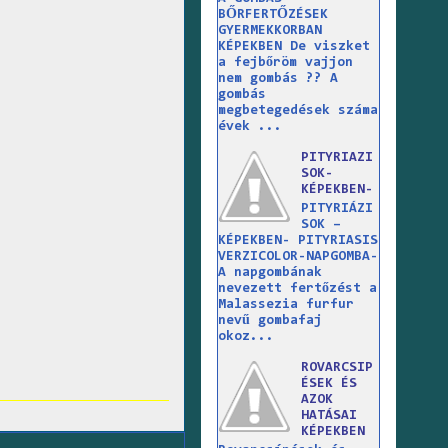
BŐRFERTŐZÉSEK
GYERMEKKORBAN
KÉPEKBEN De viszket
a fejbőröm vajjon
nem gombás ?? A
gombás
megbetegedések száma
évek ...
PITYRIAZI
SOK-
KÉPEKBEN-
PITYRIÁZI
SOK –
KÉPEKBEN- PITYRIASIS
VERZICOLOR-NAPGOMBA-
A napgombának
nevezett fertőzést a
Malassezia furfur
nevű gombafaj
okoz...
ROVARCSIP
ÉSEK ÉS
AZOK
HATÁSAI
KÉPEKBEN