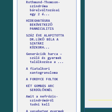
Rothmund-Thomson-
szindróma
bárelváltozásai
egy 2 é...
HIDEGHATÁSRA
BEKÖVETKEZŐ
PANNICULITIS
SZÁZ ÉVE ALAPITOTTA
DR.LÜKŐ BÉLA A
SZATÁRI
KÖZKORH...
Generációk harca –
szülő és gyermek
találkozása a ...
A fiatalkori
xantogranuloma
A FORDYCE FOLTOK
KÉT GOMBÁS ARC
SERDÜLŐKNÉL
Amit a nefrózis-
szindrómáról
tudni kell
A vesebeteg gyermek