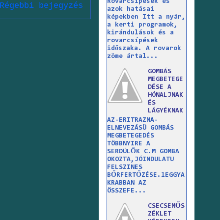
Rovarcsípések és
Régebbi bejegyzés
azok hatásai
képekben Itt a nyár,
a kerti programok,
kirándulások és a
rovarcsípések
időszaka. A rovarok
zöme ártal...
GOMBÁS
MEGBETEGE
DÉSE A
HÓNALJNAK
ÉS
LÁGYÉKNAK
AZ-ERITRAZMA-
ELNEVEZÁSÜ GOMBÁS
MEGBETEGEDÉS
TÖBBNYIRE A
SERDÜLŐK C.M GOMBA
OKOZTA,JÓINDULATU
FELSZINES
BŐRFERTŐZÉSE.lEGGYA
KRABBAN AZ
ÖSSZEFE...
CSECSEMŐS
ZÉKLET