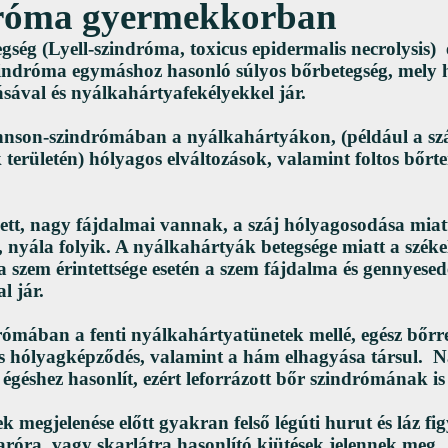
róma gyermekkorban
egség (Lyell-szindróma, toxicus epidermalis necrolysis) 
indróma egymáshoz hasonló súlyos bőrbetegség, mely h
sával és nyálkahártyafekélyekkel jár.
hnson-szindrómában
a nyálkahártyákon, (például a sz
k területén) hólyagos elváltozások, valamint foltos bőrt
sett, nagy fájdalmai vannak, a száj hólyagosodása mia
, nyála folyik. A nyálkahártyák betegsége miatt a székelé
a szem érintettsége esetén a szem fájdalma és gennyesed
l jár.
drómában
a fenti nyálkahártyatünetek mellé, egész bőrre
s hólyagképződés, valamint a hám elhagyása társul. N
géshez hasonlít, ezért leforrázott bőr szindrómának is
k megjelenése előtt gyakran felső légúti hurut és láz fi
róra, vagy skarlátra hasonlító kiütések jelennek meg,