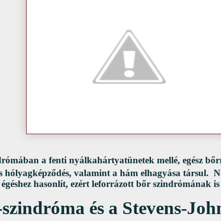
ndrómában
a fenti nyálkahártyatünetek mellé, egész bőr
s hólyagképződés, valamint a hám elhagyása társul. N
géshez hasonlít, ezért leforrázott bőr szindrómának is
-szindróma és a Stevens-Joh