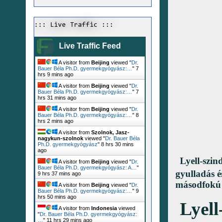
::: Live Traffic :::
Live Traffic Feed
A visitor from
Beijing
viewed "
Dr.
Bauer Béla Ph.D. gyermekgyógyász:…
"
7
hrs 9 mins ago
A visitor from
Beijing
viewed "
Dr.
Bauer Béla Ph.D. gyermekgyógyász:…
"
7
hrs 31 mins ago
A visitor from
Beijing
viewed "
Dr.
Bauer Béla Ph.D. gyermekgyógyász:…
"
8
hrs 2 mins ago
A visitor from
Szolnok, Jasz-
nagykun-szolnok
viewed "
Dr. Bauer Béla
Ph.D. gyermekgyógyász
"
8 hrs 30 mins
ago
Lyell-szi
A visitor from
Beijing
viewed "
Dr.
Bauer Béla Ph.D. gyermekgyógyász: A…
"
gyulladás é
9 hrs 37 mins ago
másodfokú é
A visitor from
Beijing
viewed "
Dr.
Bauer Béla Ph.D. gyermekgyógyász:…
"
9
hrs 50 mins ago
Lyell
A visitor from
Indonesia
viewed
"
Dr. Bauer Béla Ph.D. gyermekgyógyász:
…
"
11 hrs 29 mins ago