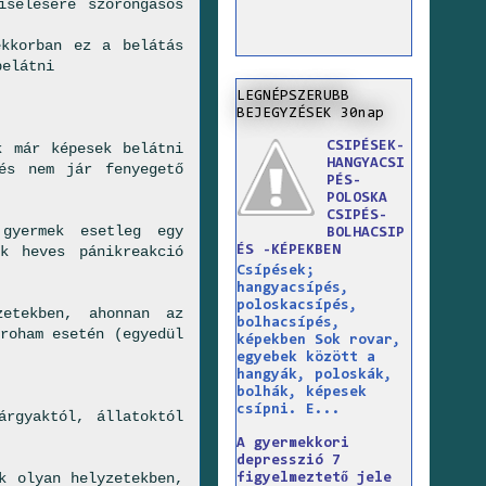
iselésére szorongásos
ekkorban ez a belátás
belátni
LEGNÉPSZERUBB
BEJEGYZÉSEK 30nap
CSIPÉSEK-
k már képesek belátni
HANGYACSI
és nem jár fenyegető
PÉS-
POLOSKA
CSIPÉS-
gyermek esetleg egy
BOLHACSIP
ÉS -KÉPEKBEN
k heves pánikreakció
Csípések;
hangyacsípés,
poloskacsípés,
etekben, ahonnan az
bolhacsípés,
roham esetén (egyedül
képekben Sok rovar,
egyebek között a
hangyák, poloskák,
bolhák, képesek
csípni. E...
rgyaktól, állatoktól
A gyermekkori
depresszió 7
k olyan helyzetekben,
figyelmeztető jele