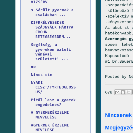
VIZSÉRV
-szeparáció
s Sérült gyermek a
-különböző 
családban ...
-szelektív 
-kényszerbe
KIFRKÉLYESEDER
Az akut str
SZÁJNYÁLK HÁRTYA
CROHN
hatékonyabb
BETEGSÉGBDEN...
Szorongás g
sosem lehe
Segítség, a
gyerekem üzleti
beavatkozás
vénával
Kapcsolódó
született! ...
#1 Dr.Bauer
no
Nincs cím
Posted by
N
NYAKI
CISZT/TYRTEOGLOSS
678
US/
Mitől lesz a gyerek
engedelmes?
A GYERMEKÉRZELMI
Nincsenek
NEVVELÉSE
AGYERMEK ÉRZELMI
Megjegyzé
NEVELÉSE