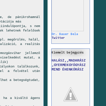
le, de pánikrohamnál
etációja más
iindulópontja, s nem
ek lehetnek felelősek
Dr. Bauer Bela
Twitter
pl. megőrülés, halál,
nalizáció, a realitás
Kiemelt bejegyzés
mozgásvihar jellemző
viselkedést mutat, a
HALÁSZ,,MADARÁSZ
álik)
,GYERMEKGYÓGYÁSZ
tályokon találkozunk,
MIND ÉHENKÓRÁSZ
vel a felvétel után
lhat a betegségtudat,
, ha a kiváltó ágens