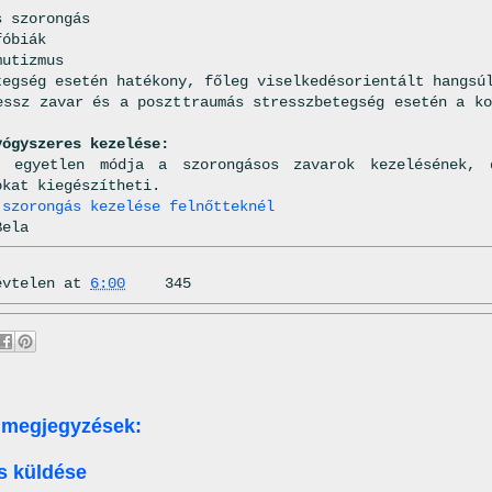
s szorongás
fóbiák
mutizmus
tegség esetén hatékony, főleg viselkedésorientált hangsú
essz zavar és a poszttraumás stresszbetegség esetén a ko
.
yógyszeres kezelése:
t egyetlen módja a szorongásos zavarok kezelésének, 
okat kiegészítheti.
:
szorongás kezelése felnőtteknél
Bela
évtelen
at
6:00
345
 megjegyzések:
s küldése