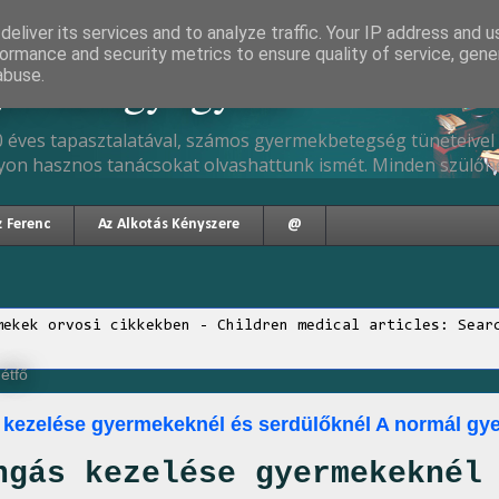
eliver its services and to analyze traffic. Your IP address and 
ormance and security metrics to ensure quality of service, gen
gyermekgyógyász
abuse.
 éves tapasztalatával, számos gyermekbetegség tüneteivel 
yon hasznos tanácsokat olvashattunk ismét. Minden szülőne
z Ferenc
Az Alkotás Kényszere
@
mekek orvosi cikkekben - Children medical articles: Sear
étfő
kezelése gyermekeknél és serdülőknél A normál gye
ngás kezelése gyermekeknél