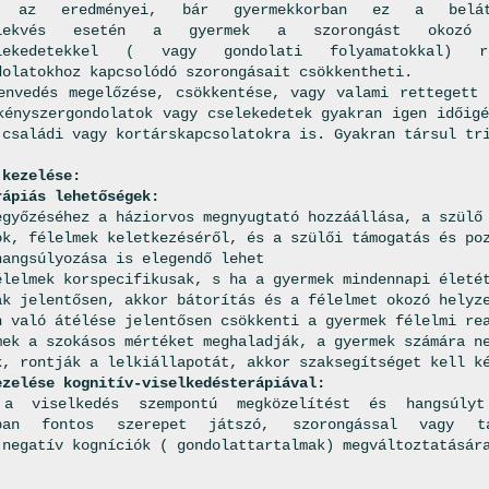
ek az eredményei, bár gyermekkorban ez a belá
selekvés esetén a gyermek a szorongást okozó ké
selekedetekkel ( vagy gondolati folyamatokkal) 
dolatokhoz kapcsolódó szorongásait csökkentheti.
envedés megelőzése, csökkentése, vagy valami rettegett 
kényszergondolatok vagy cselekedetek gyakran igen időigé
 családi vagy kortárskapcsolatokra is. Gyakran társul tr
 kezelése:
rápiás lehetőségek:
egyőzéséhez a háziorvos megnyugtató hozzáállása, a szülő
ok, félelmek keletkezéséről, és a szülői támogatás és po
hangsúlyozása is elegendő lehet
élelmek korspecifikusak, s ha a gyermek mindennapi életé
ák jelentősen, akkor bátorítás és a félelmet okozó helyz
n való átélése jelentősen csökkenti a gyermek félelmi re
mek a szokásos mértéket meghaladják, a gyermek számára n
k, rontják a lelkiállapotát, akkor szaksegítséget kell k
ezelése kognitív-viselkedésterápiával:
 a viselkedés szempontú megközelítést és hangsúly
ában fontos szerepet játszó, szorongással vagy tá
 negatív kogníciók ( gondolattartalmak) megváltoztatásár