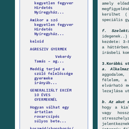
amely előa
kegyetlen fegyver
Hirdetés
megfigyelés
Nyíregyház...
kerülhet (
speciális g
Amikor a szó
kegyetlen fegyver
Hirdetés
f. Szelekt
Nyíregyház...
idegenek..)
kezdete: 3-
keloid
a háttérben
AGRESZIV GYERMEK
írásbeli ko
Vekerdy
Tamás – ag...
3.Korábbi s
a. Alkalmaz
Meddig terjed a
szülő felelőssége
aggodalom,
gyermeke
félelem, a
irányáb...
elvárható m
lezajlása u
GENERALIZÁLT EKCÉM
1O ÉVES
GYERMEKNÉL
b. Az akut 
hogy a kial
Hogyan válhat egy
ártatlan
vagy hoss
rovarcsípés
stresszhely
súlyos bete...
jelentkezne