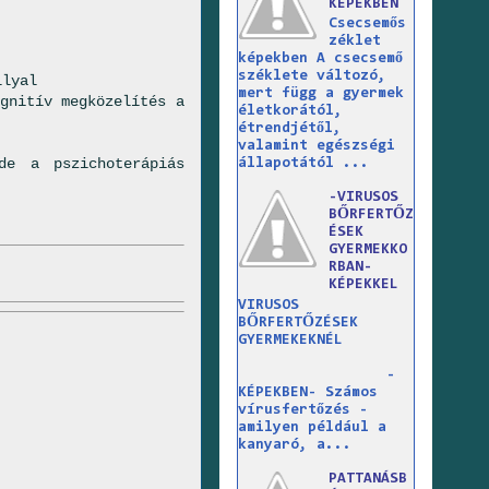
KÉPEKBEN
Csecsemős
zéklet
képekben A csecsemő
széklete változó,
llyal
mert függ a gyermek
gnitív megközelítés a
életkorától,
étrendjétől,
valamint egészségi
de a pszichoterápiás
állapotától ...
-VIRUSOS
BŐRFERTŐZ
ÉSEK
GYERMEKKO
RBAN-
KÉPEKKEL
VIRUSOS
BŐRFERTŐZÉSEK
GYERMEKEKNÉL
-
KÉPEKBEN- Számos
vírusfertőzés -
amilyen például a
kanyaró, a...
PATTANÁSB