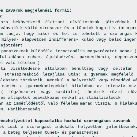
os zavarok megjelenési formái:
m:
tásra bekövetkező élettani elváltozások játszódnak 
lvánvaló kiváltó stresszor és a tünetek kognitív interpr
em tudja, hogy mikor és hol is lehetett a szorongás k
 milyen- alapvetően indifferens- külső vagy belső inger
rejöttéért
 panaszoknak különféle irracionális magyarázatot adnak (
fulladásos roham, ájulásérzés, paraesthesia, deperszo
ől való félelem )
tti viselkedésre általában bénultság vagy céltalan 
s stresszreakció lezajlása után: a gyermek megfelelő 
oldására törekszik, menekül a helyzetből vagy támadóvá v
 esetén a gyermekbetegekkel általában az intenzív osz
( légzőszervi vagy kardiális) tüneteik rövid idő
 és állapotuk beavatkozás nélkül is stabilizálódik
án az ismétlődéstől való félelem marad vissza, s kialaku
ún. Pánikbetegség
vészhelyzettel kapcsolatba hozható szorongásos zavarok
k csak a szorongást indukáló helyzetben jelentkeznek
, a beteg teljesen tünet- és panaszmentes