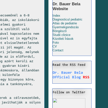
Dr. Bauer Bela
Website
secsemőnél a 6-8
Index
Diagnosticul pediatric
óbiák, az iskoláskorú
Atlas de pediatrie
lelmei gyakori
Gyermekgondozás
 a szülőtől való
Böngésző
gával kapcsolatos nem
Studii clinice
mivel ez is egyfajta
Közéleti Írások
Foto
et elviselhetetlennek
CV
rzi jól magát. Az
Contact
ori jelenség, melynek
de az is előfordul,
eg azért kerüli az
Read the RSS Feed
t gyakran kíséri
kézmosásra, állandóan
Dr. Bauer Bela
k különféle
Official Blog
RSS
 egy bizonyos kőre,
nia a tankönyvére,
Follow on Twitter
erek a célravezetőek,
 javíthatják a súlyos