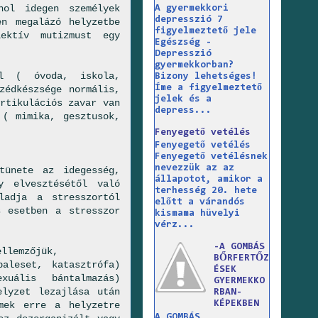
hol idegen személyek
A gyermekkori
depresszió 7
en megalázó helyzetbe
figyelmeztető jele
ektív mutizmust egy
Egészség -
Depresszió
gyermekkorban?
l ( óvoda, iskola,
Bizony lehetséges!
Íme a figyelmeztető
zédkészsége normális,
jelek és a
rtikulációs zavar van
depress...
 ( mimika, gesztusok,
Fenyegető vetélés
Fenyegető vetélés
Fenyegető vetélésnek
nevezzük az az
tünete az idegesség,
állapotot, amikor a
y elvesztésétől való
terhesség 20. hete
ladja a stresszortól
előtt a várandós
s esetben a stresszor
kismama hüvelyi
vérz...
-A GOMBÁS
llemzőjük,
BŐRFERTŐZ
aleset, katasztrófa)
ÉSEK
uális bántalmazás)
GYERMEKKO
elyzet lezajlása után
RBAN-
KÉPEKBEN
mek erre a helyzetre
A GOMBÁS