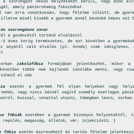
 a szorongást okozó helyzeteket kerüli, vagy azok elv
agál, amely pánikrohamig fokozódhat
l van arra vonatkozóan, hogy félelme túlzott, de gyer
 illetve minél kisebb a gyermek annál kevésbé képes ezt 
iós szorongásos zavar
fél a gondozótól történő elválástól
-3 éves korig természetes, de ezt követően a gyermeke
az anyától való elválás (pl. óvoda) csak ideiglenes, 
el
orban
iskolafóbia
formájában jelentkezhet, mikor a 
 követően többé nem hajlandó iskolába menni, vagy csa
 vihető el oda
bia
esetén a gyermek fél olyan helyeken vagy helyz
 nehéz, vagy nincs kéznél segítő személy esetleges pánik
honról, busszal, vonattal utazni, tömegben lenni, sorban
us fóbiák
esetében a gyermek bizonyos helyzetektől, tá
( repülés, magasság, állatok, vér, injekcióstű..)
s fóbia
esetén észrevehető és tartós félelem jelentkezi