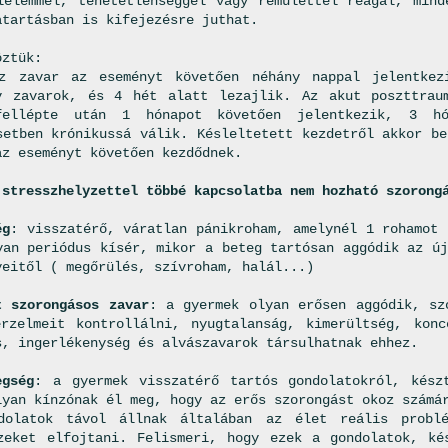
lelemmel, tehetetlenséggel vagy rémülettel reagál, mind
atartásban is kifejezésre juthat.
öztük:
sz zavar az eseményt követően néhány nappal jelentkez
v zavarok, és 4 hét alatt lezajlik. Az akut poszttrau
fellépte után 1 hónapot követően jelentkezik, 3 hó
setben krónikussá válik. Késleltetett kezdetről akkor be
az eseményt követően kezdődnek.
 stresszhelyzettel többé kapcsolatba nem hozható szorong
ég
: visszatérő, váratlan pánikroham, amelynél 1 rohamot 
yan periódus kísér, mikor a beteg tartósan aggódik az új
yeitől ( megőrülés, szívroham, halál...)
t szorongásos zavar
: a gyermek olyan erősen aggódik, sz
rzelmeit kontrollálni, nyugtalanság, kimerültség, konc
s, ingerlékenység és alvászavarok társulhatnak ehhez.
egség
: a gyermek visszatérő tartós gondolatokról, kész
lyan kínzónak él meg, hogy az erős szorongást okoz számá
dolatok távol állnak általában az élet reális probl
zeket elfojtani. Felismeri, hogy ezek a gondolatok, ké