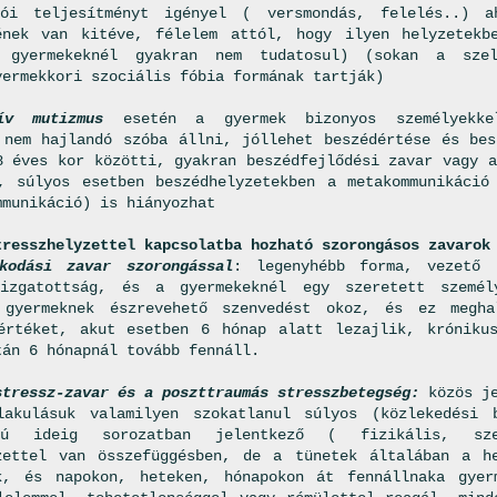
dói teljesítményt igényel ( versmondás, felelés..) a
ének van kitéve, félelem attól, hogy ilyen helyzetekb
 gyermekeknél gyakran nem tudatosul) (sokan a szel
yermekkori szociális fóbia formának tartják)
ív mutizmus
esetén a gyermek bizonyos személyekke
 nem hajlandó szóba állni, jóllehet beszédértése és bes
8 éves kor közötti, gyakran beszédfejlődési zavar vagy a
, súlyos esetben beszédhelyzetekben a metakommunikáció
mmunikáció) is hiányozhat
tresszhelyzettel kapcsolatba hozható szorongásos zavarok
kodási zavar szorongással
: legenyhébb forma, vezető 
 izgatottság, és a gyermekeknél egy szeretett személ
 gyermeknek észrevehető szenvedést okoz, és ez megha
értéket, akut esetben 6 hónap alatt lezajlik, króniku
tán 6 hónapnál tovább fennáll.
stressz-zavar és a poszttraumás stresszbetegség:
közös je
akulásuk valamilyen szokatlanul súlyos (közlekedési b
zú ideig sorozatban jelentkező ( fizikális, szex
zettel van összefüggésben, de a tünetek általában a h
k, és napokon, heteken, hónapokon át fennállnaka gyer