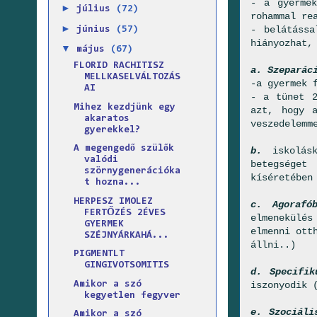
- a gyermek
►
július
(72)
rohammal re
►
- belátássa
június
(57)
hiányozhat,
▼
május
(67)
FLORID RACHITISZ
a. Szeparác
MELLKASELVÁLTOZÁS
-a gyermek 
AI
- a tünet 2
Mihez kezdjünk egy
azt, hogy 
akaratos
veszedelemm
gyerekkel?
A megengedő szülők
b.
iskolásk
valódi
betegséget
szörnygenerációka
kíséretében
t hozna...
HERPESZ IMOLEZ
c. Agorafó
FERTŐZÉS 2ÉVES
elmenekülés
GYERMEK
elmenni ott
SZÉJNYÁRKAHÁ...
állni..)
PIGMENTLT
GINGIVOTSOMITIS
d. Specifik
Amikor a szó
iszonyodik 
kegyetlen fegyver
e. Szociáli
Amikor a szó