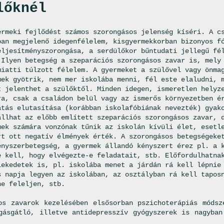
lőknél
ermeki fejlődést számos szorongásos jelenség kíséri. A c
ban megjelenő idegenfélelem, kisgyermekkorban bizonyos f
eljesítményszorongása, a serdülőkor bűntudati jellegű fé
 Ilyen betegség a szeparációs szorongásos zavar is, mely
miatti túlzott félelem. A gyermeket a szülővel vagy önma
mek gyötrik, nem mer iskolába menni, fél este elaludni, 
t jelenthet a szülőktől. Minden idegen, ismeretlen helyz
ra, csak a családon belül vagy az ismerős környezetben é
atás elutasítása (korábban iskolafóbiának nevezték) gyak
állhat az előbb említett szeparációs szorongásos zavar, 
mek számára vonzónak tűnik az iskolán kívüli élet, esetl
rt ott negatív élmények érték. A szorongásos betegségeke
ényszerbetegség, a gyermek állandó kényszert érez pl. a 
e kell, hogy elvégezte-e feladatait, stb. Előfordulhatna
lekedetek is, pl. iskolába menet a járdán rá kell lépnie
s napja legyen az iskolában, az osztályban rá kell tapos
ne feleljen, stb.
os zavarok kezelésében elsősorban pszichoterápiás módsz
gásgátló, illetve antidepresszív gyógyszerek is nagyban