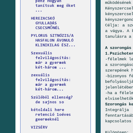
pénz Hogyan
működésén
tanítsuk meg őket
Kényszerc
...
kényszerc
HEREZACSKÓ
kényszergon
GYULLADÁS
Célja: a sz
CSECSMŐNÉL
a vágya. A 
PYLORUS SZTNÓZIS/A
tanulásra a
HASFALON ÁVONULÓ
KLINIKILAG ÉSZ...
A szorongás
1.Pszichote
Szexuális
felvilágosítás:
-félelmek l
már a gyermek
a szorongás
két-három ...
szerepének 
zexuális
-bizonyos f
felvilágosítás:
befolyásolj
már a gyermek
jelenlétébe
két-három...
-ha a félel
Szülőből ellenség?
elviselhető
de sajnos so
Szorongás k
Integrálja
kétoldali here
retenció 1oéves
fenntartás
geermeknél
kapcsolatos
VIZSÉRV
Különösen: