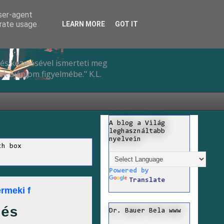
user-agent
erate usage
LEARN MORE
GOT IT
és kezelésével ismerteti meg
k ajánlom figyelmébe." K.L.
A blog a Világ
leghasználtabb
nyelvein
ch box
Powered by
Translate
rmeki f
 és
Dr. Bauer Bela www