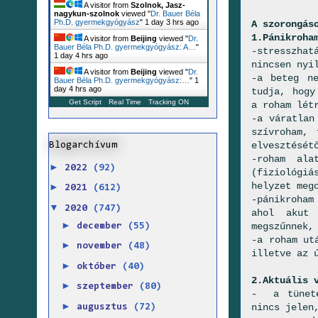
A visitor from
Szolnok, Jasz-
nagykun-szolnok
viewed "
Dr. Bauer Béla
Ph.D. gyermekgyógyász
"
1 day 3 hrs ago
A szorongás
1.Pánikroha
A visitor from
Beijing
viewed "
Dr.
Bauer Béla Ph.D. gyermekgyógyász: A…
"
-stresszha
1 day 4 hrs ago
nincsen nyi
A visitor from
Beijing
viewed "
Dr.
-a beteg n
Bauer Béla Ph.D. gyermekgyógyász:…
"
1
day 4 hrs ago
tudja, hogy
Get Script
Real Time
Tracking ON
a roham lét
-a váratlan
szívroham, 
elvesztését
Blogarchívum
-roham ala
►
2022
(92)
(fiziológiá
helyzet meg
►
2021
(612)
-pánikroham
▼
2020
(747)
ahol akut 
►
megszűnnek,
december
(55)
-a roham ut
►
november
(48)
illetve az 
►
október
(40)
2.Aktuális 
►
szeptember
(80)
- a tünete
►
nincs jelen
augusztus
(72)