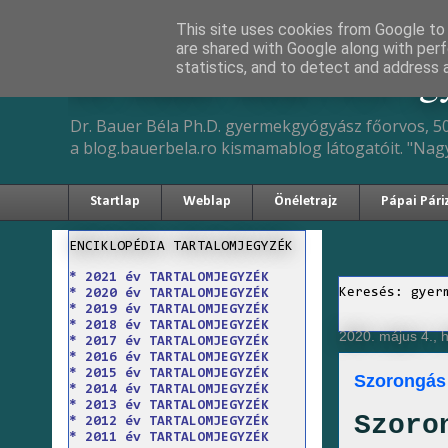
This site uses cookies from Google to d
are shared with Google along with perf
Dr. Bauer Béla Ph.D. 
statistics, and to detect and address 
Dr. Bauer Béla Ph.D. gyermekgyógyász főorvos, 50
a blog.bauerbela.ro kismamablog látogatóit. "Nag
Startlap
Weblap
Önéletrajz
Pápai Pári
ENCIKLOPÉDIA TARTALOMJEGYZÉK
* 2021 év TARTALOMJEGYZÉK
Keresés: gyer
* 2020 év TARTALOMJEGYZÉK
* 2019 év TARTALOMJEGYZÉK
* 2018 év TARTALOMJEGYZÉK
2020. május 4., h
* 2017 év TARTALOMJEGYZÉK
* 2016 év TARTALOMJEGYZÉK
* 2015 év TARTALOMJEGYZÉK
Szorongás 
* 2014 év TARTALOMJEGYZÉK
* 2013 év TARTALOMJEGYZÉK
Szoro
* 2012 év TARTALOMJEGYZÉK
* 2011 év TARTALOMJEGYZÉK