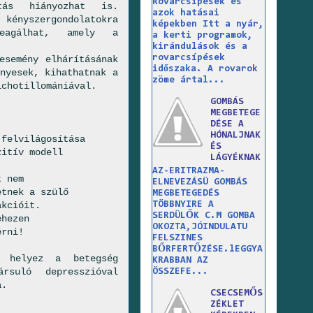
Rovarcsípések és
tás hiányozhat is.
azok hatásai
nyszergondolatokra
képekben Itt a nyár,
reagálhat, amely a
a kerti programok,
kirándulások és a
rovarcsípések
esemény elhárításának
időszaka. A rovarok
nyesek, kihathatnak a
zöme ártal...
ichotillomániával.
GOMBÁS
MEGBETEGE
DÉSE A
HÓNALJNAK
 felvilágosítása
ÉS
zitív modell
LÁGYÉKNAK
AZ-ERITRAZMA-
t nem
ELNEVEZÁSÜ GOMBÁS
etnek a szülő
MEGBETEGEDÉS
TÖBBNYIRE A
akcióit.
SERDÜLŐK C.M GOMBA
ehezen
OKOZTA,JÓINDULATU
érni!
FELSZINES
BŐRFERTŐZÉSE.lEGGYA
t helyez a betegség
KRABBAN AZ
rsuló depresszióval
ÖSSZEFE...
a.
CSECSEMŐS
ZÉKLET