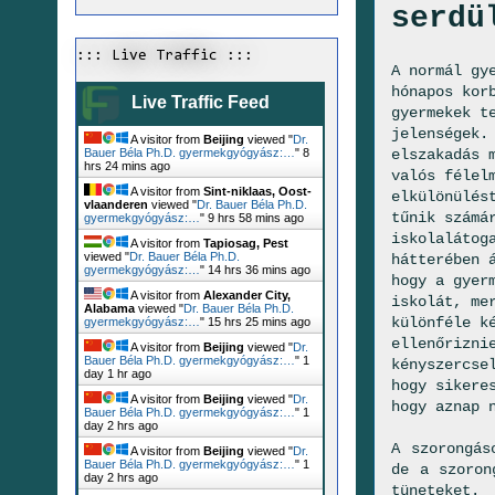
serdü
::: Live Traffic :::
A normál gy
hónapos kor
Live Traffic Feed
gyermekek t
jelenségek.
A visitor from
Beijing
viewed "
Dr.
elszakadás 
Bauer Béla Ph.D. gyermekgyógyász:…
"
8
hrs 24 mins ago
valós félel
A visitor from
Sint-niklaas, Oost-
elkülönülés
vlaanderen
viewed "
Dr. Bauer Béla Ph.D.
tűnik számá
gyermekgyógyász:…
"
9 hrs 58 mins ago
iskolalátog
A visitor from
Tapiosag, Pest
viewed "
Dr. Bauer Béla Ph.D.
hátterében 
gyermekgyógyász:…
"
14 hrs 36 mins ago
hogy a gyer
A visitor from
Alexander City,
iskolát, me
Alabama
viewed "
Dr. Bauer Béla Ph.D.
különféle k
gyermekgyógyász:…
"
15 hrs 25 mins ago
ellenőrizni
A visitor from
Beijing
viewed "
Dr.
Bauer Béla Ph.D. gyermekgyógyász:…
"
1
kényszercse
day 1 hr ago
hogy sikere
A visitor from
Beijing
viewed "
Dr.
hogy aznap 
Bauer Béla Ph.D. gyermekgyógyász:…
"
1
day 2 hrs ago
A szorongás
A visitor from
Beijing
viewed "
Dr.
Bauer Béla Ph.D. gyermekgyógyász:…
"
1
de a szoron
day 2 hrs ago
tüneteket.