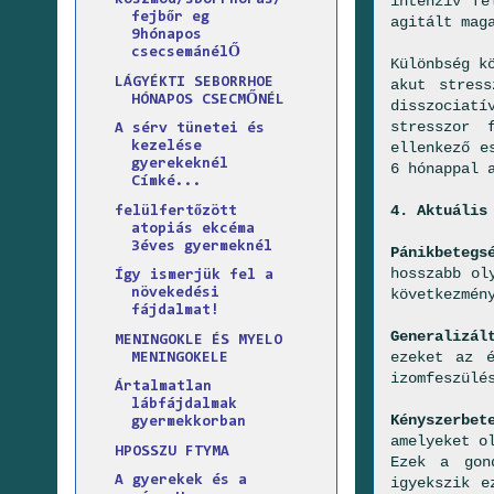
intenzív fé
koszmód/sborrhorás/
fejbőr eg
agitált mag
9hónapos
csecsemánélŐ
Különbség k
LÁGYÉKTI SEBORRHOE
akut stres
HÓNAPOS CSECMŐNÉL
disszociatí
stresszor 
A sérv tünetei és
ellenkező e
kezelése
gyerekeknél
6 hónappal 
Címké...
4. Aktuális
felülfertőzött
atopiás ekcéma
3éves gyermeknél
Pánikbetegs
hosszabb ol
Így ismerjük fel a
következmén
növekedési
fájdalmat!
Generalizál
MENINGOKLE ÉS MYELO
ezeket az é
MENINGOKELE
izomfeszülé
Ártalmatlan
lábfájdalmak
Kényszerbet
gyermekkorban
amelyeket o
HPOSSZU FTYMA
Ezek a gon
A gyerekek és a
igyekszik e