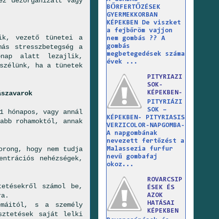
ez dezorganizált vagy
BŐRFERTŐZÉSEK
GYERMEKKORBAN
KÉPEKBEN De viszket
a fejbőröm vajjon
ik, vezető tünetei a
nem gombás ?? A
gombás
más stresszbetegség a
megbetegedések száma
nap alatt lezajlik,
évek ...
szélünk, ha a tünetek
PITYRIAZI
SOK-
KÉPEKBEN-
ászavarok
PITYRIÁZI
SOK –
1 hónapos, vagy annál
KÉPEKBEN- PITYRIASIS
abb rohamoktól, annak
VERZICOLOR-NAPGOMBA-
A napgombának
nevezett fertőzést a
orong, hogy nem tudja
Malassezia furfur
nevű gombafaj
entrációs nehézségek,
okoz...
ROVARCSIP
tetésekről számol be,
ÉSEK ÉS
ra.
AZOK
HATÁSAI
émáitól, s a személy
KÉPEKBEN
sztetések saját lelki