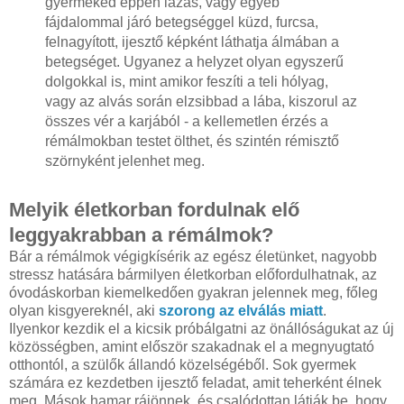
gyermeked éppen lázas, vagy egyéb
fájdalommal járó betegséggel küzd, furcsa,
felnagyított, ijesztő képként láthatja álmában a
betegséget. Ugyanez a helyzet olyan egyszerű
dolgokkal is, mint amikor feszíti a teli hólyag,
vagy az alvás során elzsibbad a lába, kiszorul az
összes vér a karjából - a kellemetlen érzés a
rémálmokban testet ölthet, és szintén rémisztő
szörnyként jelenhet meg.
Melyik életkorban fordulnak elő
leggyakrabban a rémálmok?
Bár a rémálmok végigkísérik az egész életünket, nagyobb
stressz hatására bármilyen életkorban előfordulhatnak, az
óvodáskorban kiemelkedően gyakran jelennek meg, főleg
olyan kisgyereknél, aki
szorong az elválás miatt
.
Ilyenkor kezdik el a kicsik próbálgatni az önállóságukat az új
közösségben, amint először szakadnak el a megnyugtató
otthontól, a szülők állandó közelségéből. Sok gyermek
számára ez kezdetben ijesztő feladat, amit teherként élnek
meg. Mások hamar rájönnek, és csalódottan látják be, hogy