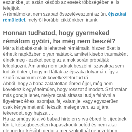
eszünkbe jut, aztán később az esetek többségében el is
felejtjük.
A rémálmokat nem szabad összetéveszteni az ún.
éjszakai
rémülettel
, melyről korábbi cikkünkben írtunk.
Honnan tudhatod, hogy gyermeked
rémálom gyötri, ha még nem beszél?
Már a kisbabáknak is lehetnek rémálmaik, hiszen őket is
érhetik napközben olyan hatások, amiket kisebb traumaként
élnek meg - ezeket pedig az álmok során próbálják
feldolgozni. Ám amíg nem tudnak beszélni, szavakba sem
tudják önteni, hogy mit láttak az éjszaka folyamán, így a
szülő maximum csak következtetni tud rá.
Abból, hogy a baba zaklatottan ébred éjjel, még nem
következik egyértelműen, hogy rosszat álmodott. Számtalan
más gondja lehet, melyre csak sírással tudja felhívni a
figyelmet: éhes, szomjas, fáj valamije, vagy egyszerűen
csak kényelmetlenül fekszik, melege van, az ujjára
tekeredett egy hajszál…
Ha az amúgy jó alvó babád hirtelen sírva ébred fel, ijedtnek
tűnik, kétségbeesetten kapaszkodik beléd és nem akar
elengedni, később pedig a megszokottnál nehezebben