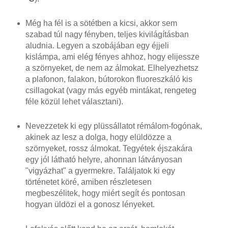
Még ha fél is a sötétben a kicsi, akkor sem
szabad túl nagy fényben, teljes kivilágításban
aludnia. Legyen a szobájában egy éjjeli
kislámpa, ami elég fényes ahhoz, hogy elijessze
a szörnyeket, de nem az álmokat. Elhelyezhetsz
a plafonon, falakon, bútorokon fluoreszkáló kis
csillagokat (vagy más egyéb mintákat, rengeteg
féle közül lehet választani).
Nevezzetek ki egy plüssállatot rémálom-fogónak,
akinek az lesz a dolga, hogy elüldözze a
szörnyeket, rossz álmokat. Tegyétek éjszakára
egy jól látható helyre, ahonnan látványosan
"vigyázhat" a gyermekre. Találjatok ki egy
történetet köré, amiben részletesen
megbeszélitek, hogy miért segít és pontosan
hogyan üldözi el a gonosz lényeket.