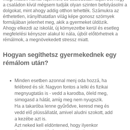
a családon kívül mégsem tudják olyan szinten befolyásolni a
dolgokat, mint ahogy addig otthon tehették. Számukra az
érthetetlen, irányíthatatlan világ képe gonosz szörnyek
formájában jelenhet meg, akik a gyermeket üldözik.
Ahogy elkezdi az iskolát, új környezetbe kerül és esetleg
megfelelési kényszer alakul ki nála, újból előtörhetnek a
rémálmok, a megnövekedett stressz miatt.
Hogyan segíthetsz gyermekednek egy
rémálom után?
Minden esetben azonnal menj oda hozzá, ha
felébred és sír. Nagyon fontos a lelki és fizikai
megnyugtatás is - vedd a karodba, öleld meg,
simogasd a hátát, amíg meg nem nyugszik.
Ha a takaróba lenne gyűrődve, keresd meg és
vedd elő plüssállatát, amivel aludni szokott, add
a kezébe azt is.
Azt neked kell eldöntened, hogy ilyenkor