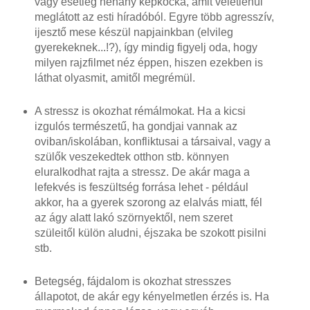
vagy esetleg néhány képkocka, amit véletlenül
meglátott az esti híradóból. Egyre több agresszív,
ijesztő mese készül napjainkban (elvileg
gyerekeknek...!?), így mindig figyelj oda, hogy
milyen rajzfilmet néz éppen, hiszen ezekben is
láthat olyasmit, amitől megrémül.
A stressz is okozhat rémálmokat. Ha a kicsi
izgulós természetű, ha gondjai vannak az
oviban/iskolában, konfliktusai a társaival, vagy a
szülők veszekedtek otthon stb. könnyen
eluralkodhat rajta a stressz. De akár maga a
lefekvés is feszültség forrása lehet - például
akkor, ha a gyerek szorong az elalvás miatt, fél
az ágy alatt lakó szörnyektől, nem szeret
szüleitől külön aludni, éjszaka be szokott pisilni
stb.
Betegség, fájdalom is okozhat stresszes
állapotot, de akár egy kényelmetlen érzés is. Ha