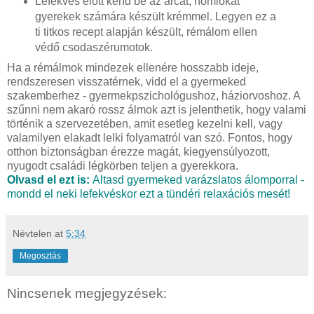
Lefekvés előtt kend be az arcát, homlokát
gyerekek számára készült krémmel. Legyen ez a
ti titkos recept alapján készült, rémálom ellen
védő csodaszérumotok.
Ha a rémálmok mindezek ellenére hosszabb ideje,
rendszeresen visszatérnek, vidd el a gyermeked
szakemberhez - gyermekpszichológushoz, háziorvoshoz. A
szűnni nem akaró rossz álmok azt is jelenthetik, hogy valami
történik a szervezetében, amit esetleg kezelni kell, vagy
valamilyen elakadt lelki folyamatról van szó. Fontos, hogy
otthon biztonságban érezze magát, kiegyensúlyozott,
nyugodt családi légkörben teljen a gyerekkora.
Olvasd el ezt is:
Altasd gyermeked varázslatos álomporral -
mondd el neki lefekvéskor ezt a tündéri relaxációs mesét!
Névtelen
at
5:34
Megosztás
Nincsenek megjegyzések: