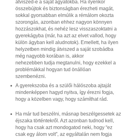
átviszed-e a saját ágyatokba. Ha ilyenkor
összebújtok és biztonságban érezheti magát,
sokkal gyorsabban elmúlik a rémálom okozta
szorongás, azonban ehhez nagyon könnyen
hozzászokhat, és nehéz lesz visszaszoktatni a
gyerekágyba (már, ha azt az elvet vallod, hogy
külön ágyban kell aludnotok). Emellett, ha ilyen
helyzetben mindig átviszed a saját szobádba
még nagyobb korában is, akkor
nehezebben tudja megtanulni, hogy ezekkel a
problémákkal hogyan tud önállóan
szembenézni.
A gyerekszoba és a szülői hálószoba ajtaját
mindenképpen hagyd nyitva, így érezni fogja,
hogy a közelben vagy, hogy számíthat rád.
Ha már tud beszélni, másnap beszélgessetek az
éjszaka történtekről. Azt azonban tudnod kell,
hogy ha csak azt mondogatod neki, hogy “ez
csak egy álom volt”, az egyáltalán nem fogja