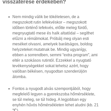
visszatérése érdekében?
Nem mindig válik be tökéletesen, de a
megszokott rutin lefekvéskor – megszokott
időben történő lefekvés, előtte meleg fürdő,
megnyugtató mese és halk altatódal – segíthet
elűzni a rémálmokat. Próbálj meg olyan esti
meséket olvasni, amelyek barátságos, boldog
helyzeteket mutatnak be. Mindig ugyanígy,
ebben a sorrendben, semmi “extra program”, ami
eltér a szokásos rutintól. Ezzekkel a nyugtató
tevékenységekkel sokat tehetsz azért, hogy
valóban békésen, nyugodtan szenderüljön
álomba.
Fontos a nyugodt alvás szempontjából, hogy
megfelelő legyen a gyerekszoba hőmérséklete,
se túl meleg, se túl hideg. A legjobban egy
enyhén hűvös hőmérsékleten lehet aludni (kb. 21
°C
).