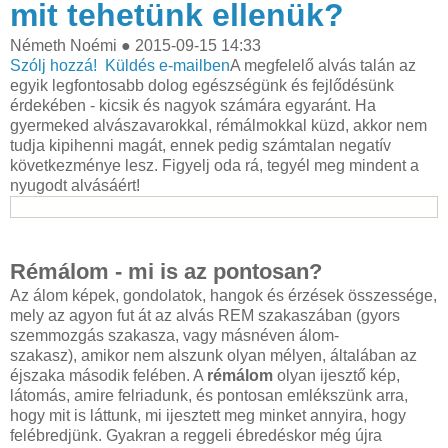
mit tehetünk ellenük?
Németh Noémi
●
2015-09-15 14:33
Szólj hozzá!
Küldés e-mailben
A megfelelő alvás talán az
egyik legfontosabb dolog egészségünk és fejlődésünk
érdekében - kicsik és nagyok számára egyaránt. Ha
gyermeked alvászavarokkal, rémálmokkal küzd, akkor nem
tudja kipihenni magát, ennek pedig számtalan negatív
következménye lesz. Figyelj oda rá, tegyél meg mindent a
nyugodt alvásáért!
Rémálom - mi is az pontosan?
Az álom képek, gondolatok, hangok és érzések összessége,
mely az agyon fut át az alvás REM szakaszában (gyors
szemmozgás szakasza, vagy másnéven álom-
szakasz), amikor nem alszunk olyan mélyen, általában az
éjszaka második felében. A
rémálom
olyan ijesztő kép,
látomás, amire felriadunk, és pontosan emlékszünk arra,
hogy mit is láttunk, mi ijesztett meg minket annyira, hogy
felébredjünk. Gyakran a reggeli ébredéskor még újra