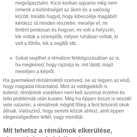
megvígasztalni. Kicsi korban ugyanis még nem
ismerik a különbséget az álom és a valóság
között. Inkább hagyd, hogy kibeszélje magából:
kérdezz rá minden részletre, mesélje el, mi
történt pontosan és hogyan, mi volt a helyszín,
kik voltak a szereplők, milyen ruhában voltak, ki
volt a főhős, kik a segítői stb.
Sokat segíthet a rémálom feldolgozásában az is,
ha megkéred, hogy rajzolja le, mit látott, majd
meséljen a képről.
Ha gyermeked rémálmoktól szenved, ne az legyen az első,
hogy magadat hibáztatod. Mint az eddigiekből is
kiderül, rémálmok esetében nem kell azonnal érzelmi és
lelki problémák után kutatni. Még ha éppen össze is vesztél
vele valamin, a rémálmok mögött főleg a fent felsorolt okok
állnak. Valószínű, hogy semmi közük ahhoz, amit éppen
idegességedben tettél, vagy mondtál.
Mit tehetsz a rémálmok elkerülése,