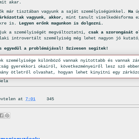
mit akar.
ők már tisztában vagyunk a saját személyiségünkkel.
Ha
úg
árkózottak vagyunk, akkor,
mint tanult viselkedésforma e
ekre is.
Legyen erőnk magunkon is dolgozni.
juk a személyiségét megváltoztatni,
csak a szorongását o
laki introvertált személyiség még lehet nagyon jó kutató
s egyedül a problémájával! Szívesen segítek!
Bela
évtelen
at
7:01
345