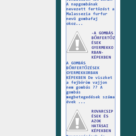
A napgombának
nevezett fertőzést a
Malassezia furfur
nevű gombafaj
okoz...
-A GOMBÁS
BŐRFERTŐZ
ÉSEK
GYERMEKKO
RBAN-
KÉPEKBEN
A GOMBÁS
BŐRFERTŐZÉSEK
GYERMEKKORBAN
KÉPEKBEN De viszket
a fejbőröm vajjon
nem gombás ?? A
gombás
megbetegedések száma
évek ...
ROVARCSIP
ÉSEK ÉS
AZOK
HATÁSAI
KÉPEKBEN