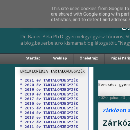
This site uses cookies from Google to d
are shared with Google along with perf
Dr. Bauer Béla Ph.D. 
statistics, and to detect and address 
Dr. Bauer Béla Ph.D. gyermekgyógyász főorvos, 50
a blog.bauerbela.ro kismamablog látogatóit. "Nag
Startlap
Weblap
Önéletrajz
Pápai Pári
ENCIKLOPÉDIA TARTALOMJEGYZÉK
* 2021 év TARTALOMJEGYZÉK
Keresés: gyer
* 2020 év TARTALOMJEGYZÉK
* 2019 év TARTALOMJEGYZÉK
* 2018 év TARTALOMJEGYZÉK
2020. július 23., 
* 2017 év TARTALOMJEGYZÉK
* 2016 év TARTALOMJEGYZÉK
* 2015 év TARTALOMJEGYZÉK
Zárkózott
* 2014 év TARTALOMJEGYZÉK
* 2013 év TARTALOMJEGYZÉK
Zárkó
* 2012 év TARTALOMJEGYZÉK
* 2011 év TARTALOMJEGYZÉK