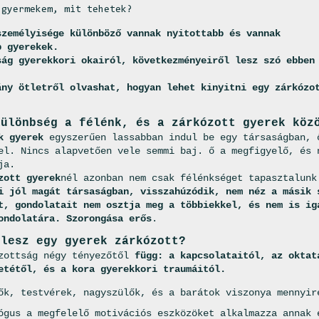
 gyermekem, mit tehetek?
személyisége különböző vannak nyitottabb és vannak
b gyerekek.
ság gyerekkori okairól, következményeiről lesz szó ebben
.
ány ötletről olvashat, hogyan lehet kinyitni egy zárkózo
különbség a félénk, és a zárkózott gyerek köz
k gyerek
egyszerűen lassabban indul be egy társaságban, 
el. Nincs alapvetően vele semmi baj. ő a megfigyelő, és 
ja.
zott gyerek
nél azonban nem csak félénkséget tapasztalunk
i jól magát társaságban, visszahúzódik, nem néz a másik 
t, gondolatait nem osztja meg a többiekkel, és nem is ig
ondolatára. Szorongása erős
.
 lesz egy gyerek zárkózott?
zottság négy tényezőtől
függ: a kapcsolataitól, az oktat
etétől, és a kora gyerekkori traumáitól.
ők, testvérek, nagyszülők, és a barátok viszonya mennyir
ógus a megfelelő motivációs eszközöket alkalmazza annak 