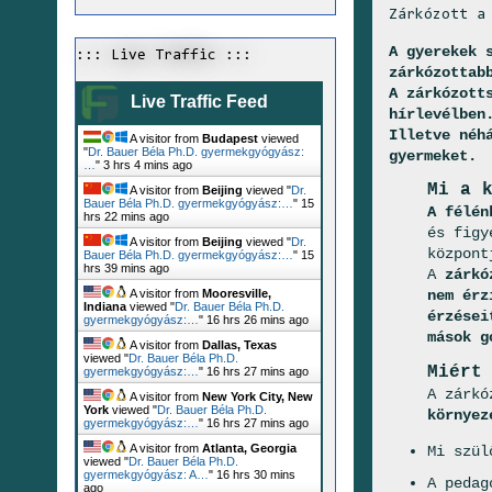
Zárkózott a
A gyerekek 
::: Live Traffic :::
zárkózottab
A zárkózott
Live Traffic Feed
hírlevélben
Illetve néh
A visitor from
Budapest
viewed
"
Dr. Bauer Béla Ph.D. gyermekgyógyász:
gyermeket.
…
"
3 hrs 4 mins ago
Mi a 
A visitor from
Beijing
viewed "
Dr.
Bauer Béla Ph.D. gyermekgyógyász:…
"
15
A félén
hrs 22 mins ago
és figy
A visitor from
Beijing
viewed "
Dr.
központ
Bauer Béla Ph.D. gyermekgyógyász:…
"
15
hrs 39 mins ago
A
zárkó
nem érz
A visitor from
Mooresville,
Indiana
viewed "
Dr. Bauer Béla Ph.D.
érzései
gyermekgyógyász:…
"
16 hrs 26 mins ago
mások g
A visitor from
Dallas, Texas
viewed "
Dr. Bauer Béla Ph.D.
Miért
gyermekgyógyász:…
"
16 hrs 27 mins ago
A zárkó
A visitor from
New York City, New
York
viewed "
Dr. Bauer Béla Ph.D.
környez
gyermekgyógyász:…
"
16 hrs 27 mins ago
A visitor from
Atlanta, Georgia
Mi szül
viewed "
Dr. Bauer Béla Ph.D.
gyermekgyógyász: A…
"
16 hrs 30 mins
A pedag
ago