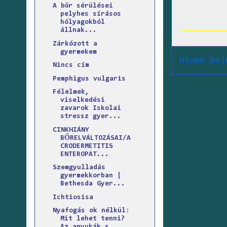
A bőr sérülései
pelyhes sírásos
hólyagokból
állnak...
Zárkózott a
gyermekem
Újabb bej
Nincs cím
Pemphigus vulgaris
Félelmek,
viselkedési
zavarok Iskolai
stressz gyer...
CINKHIÁNY
BŐRELVÁLTOZÁSAI/A
CRODERMETITIS
ENTEROPAT...
Szemgyulladás
gyermekkorban |
Bethesda Gyer...
Ichtiosisa
Nyafogás ok nélkül:
Mit lehet tenni?