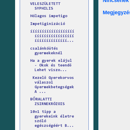
Nincsenek
VELESZÜLETETT
SYPHILIS
Megjegyzé
Hólagos impetigo
Impetiginizáció
ííííííííííííííííííí
ííííííííííííííííí
íííííííííííííí...
csalánkóütés
gyermekeknél
Ha a gyerek elájul
- Okok és teendő
Lehet viszo...
Kezelő Gyerekorvos
válaszol
Gyermekbetegségek
A ...
BŐRALATTI
ZSIRNEKRÓZOIS
10+1 tipp a
gyerekeink életre
szóló
egészségéért B...