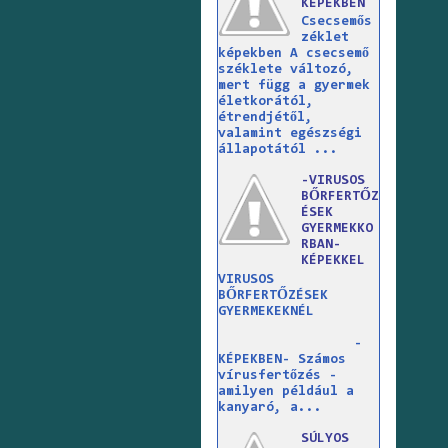
KÉPEKBEN
Csecsemős
zéklet
képekben A csecsemő
széklete változó,
mert függ a gyermek
életkorától,
étrendjétől,
valamint egészségi
állapotától ...
-VIRUSOS
BŐRFERTŐZ
ÉSEK
GYERMEKKO
RBAN-
KÉPEKKEL
VIRUSOS
BŐRFERTŐZÉSEK
GYERMEKEKNÉL
-
KÉPEKBEN- Számos
vírusfertőzés -
amilyen például a
kanyaró, a...
SÚLYOS