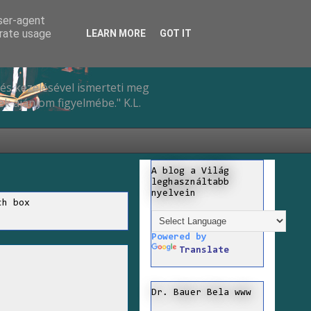
user-agent
erate usage
LEARN MORE
GOT IT
és kezelésével ismerteti meg
k ajánlom figyelmébe." K.L.
A blog a Világ
leghasználtabb
nyelvein
ch box
Powered by
Translate
Dr. Bauer Bela www