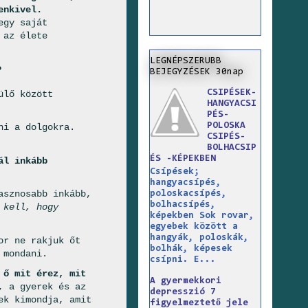
enkivel.
egy saját
 az élete
LEGNÉPSZERUBB
?
BEJEGYZÉSEK 30nap
CSIPÉSEK-
ülő között
HANGYACSI
PÉS-
POLOSKA
ni a dolgokra.
CSIPÉS-
BOLHACSIP
ÉS -KÉPEKBEN
ál inkább
Csípések;
hangyacsípés,
asznosabb inkább,
poloskacsípés,
bolhacsípés,
 kell, hogy
képekben Sok rovar,
egyebek között a
hangyák, poloskák,
or ne rakjuk őt
bolhák, képesek
 mondani.
csípni. E...
 ő mit érez, mit
A gyermekkori
, a gyerek és az
depresszió 7
ek kimondja, amit
figyelmeztető jele