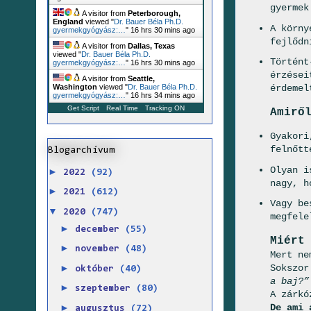
gyermek
A visitor from
Peterborough,
England
viewed "
Dr. Bauer Béla Ph.D.
A körny
gyermekgyógyász:…
"
16 hrs 30 mins ago
fejlődn
A visitor from
Dallas, Texas
viewed "
Dr. Bauer Béla Ph.D.
Történt
gyermekgyógyász:…
"
16 hrs 30 mins ago
érzései
A visitor from
Seattle,
érdemel
Washington
viewed "
Dr. Bauer Béla Ph.D.
gyermekgyógyász:…
"
16 hrs 34 mins ago
Get Script
Real Time
Tracking ON
Amirő
Gyakori
felnőtt
Blogarchívum
Olyan i
►
2022
(92)
nagy, h
►
2021
(612)
Vagy be
▼
2020
(747)
megfele
►
december
(55)
Miért
►
november
(48)
Mert ne
►
Sokszor
október
(40)
a baj?”
►
szeptember
(80)
A zárkó
►
De ami 
augusztus
(72)