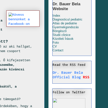
Dr. Bauer Bela
Website
Index
Diagnosticul pediatric
 a
Atlas de pediatrie
Gyermekgondozás
tt
Böngésző
Studii clinice
Közéleti Írások
ött?
Foto
ő az aki hallgat,
CV
Contact
nem csoport
. Ő kifejezetten
szemébe,
Read the RSS Feed
azán kíváncsi
Dr. Bauer Bela
Official Blog
RSS
ásától, a
Follow on Twitter
e támogató?
érdekében, hogy a