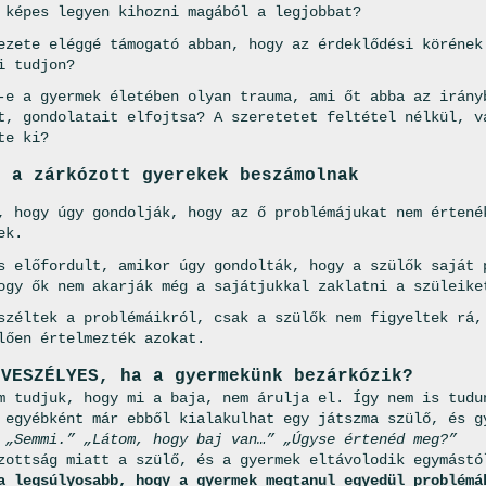
 képes legyen kihozni magából a legjobbat?
ezete eléggé támogató abban, hogy az érdeklődési körének
i tudjon?
-e a gyermek életében olyan trauma, ami őt abba az irány
t, gondolatait elfojtsa? A szeretetet feltétel nélkül, v
te ki?
l a zárkózott gyerekek beszámolnak
, hogy úgy gondolják, hogy az ő problémájukat nem értené
ek.
s előfordult, amikor úgy gondolták, hogy a szülők saját 
ogy ők nem akarják még a sajátjukkal zaklatni a szüleike
széltek a problémáikról, csak a szülők nem figyeltek rá,
lően értelmezték azokat.
 VESZÉLYES, ha a gyermekünk bezárkózik?
m tudjuk, hogy mi a baja, nem árulja el. Így nem is tudu
 egyébként már ebből kialakulhat egy játszma szülő, és g
 „Semmi.” „Látom, hogy baj van…” „Úgyse értenéd meg?”
zottság miatt a szülő, és a gyermek eltávolodik egymástó
a legsúlyosabb, hogy a gyermek megtanul egyedül problémá