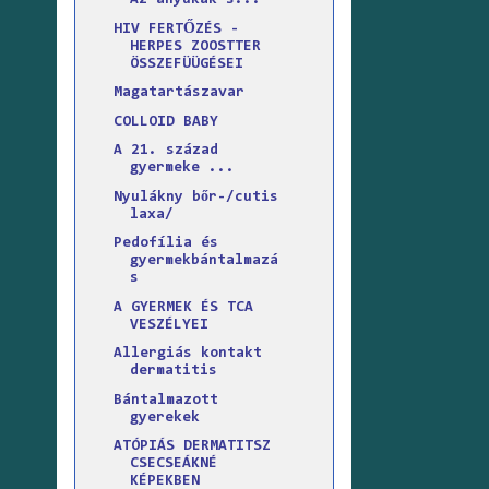
Az anyukák s...
HIV FERTŐZÉS -
HERPES ZOOSTTER
ÖSSZEFÜÜGÉSEI
Magatartászavar
COLLOID BABY
A 21. század
gyermeke ...
Nyulákny bőr-/cutis
laxa/
Pedofília és
gyermekbántalmazá
s
A GYERMEK ÉS TCA
VESZÉLYEI
Allergiás kontakt
dermatitis
Bántalmazott
gyerekek
ATÓPIÁS DERMATITSZ
CSECSEÁKNÉ
KÉPEKBEN