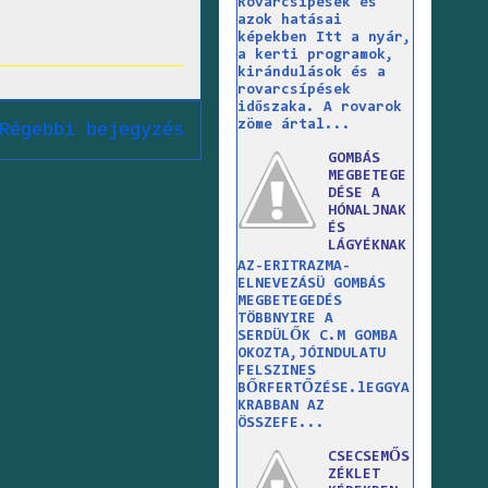
Rovarcsípések és
azok hatásai
képekben Itt a nyár,
a kerti programok,
kirándulások és a
rovarcsípések
időszaka. A rovarok
zöme ártal...
Régebbi bejegyzés
GOMBÁS
MEGBETEGE
DÉSE A
HÓNALJNAK
ÉS
LÁGYÉKNAK
AZ-ERITRAZMA-
ELNEVEZÁSÜ GOMBÁS
MEGBETEGEDÉS
TÖBBNYIRE A
SERDÜLŐK C.M GOMBA
OKOZTA,JÓINDULATU
FELSZINES
BŐRFERTŐZÉSE.lEGGYA
KRABBAN AZ
ÖSSZEFE...
CSECSEMŐS
ZÉKLET