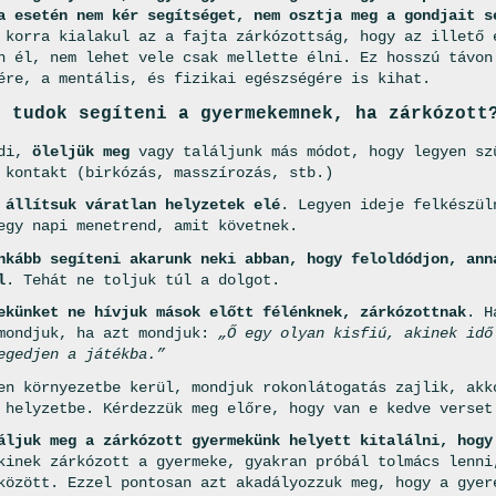
a esetén nem kér segítséget, nem osztja meg a gondjait s
 korra kialakul az a fajta zárkózottság, hogy az illető 
n él, nem lehet vele csak mellette élni. Ez hosszú távon
ére, a mentális, és fizikai egészségére is kihat.
n tudok segíteni a gyermekemnek, ha zárkózott
edi,
öleljük meg
vagy találjunk más módot, hogy legyen sz
 kontakt (birkózás, masszírozás, stb.)
 állítsuk váratlan helyzetek elé
. Legyen ideje felkészül
egy napi menetrend, amit követnek.
nkább segíteni akarunk neki abban, hogy feloldódjon, ann
l
. Tehát ne toljuk túl a dolgot.
ekünket ne hívjuk mások előtt félénknek, zárkózottnak
. H
mondjuk, ha azt mondjuk:
„Ő egy olyan kisfiú, akinek idő
egedjen a játékba.”
en környezetbe kerül, mondjuk rokonlátogatás zajlik, akk
 helyzetbe. Kérdezzük meg előre, hogy van e kedve verset
áljuk meg a zárkózott gyermekünk helyett kitalálni, hogy
inek zárkózott a gyermeke, gyakran próbál tolmács lenni
között. Ezzel pontosan azt akadályozzuk meg, hogy a gyer