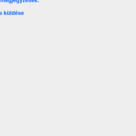
 megjegyzések:
s küldése