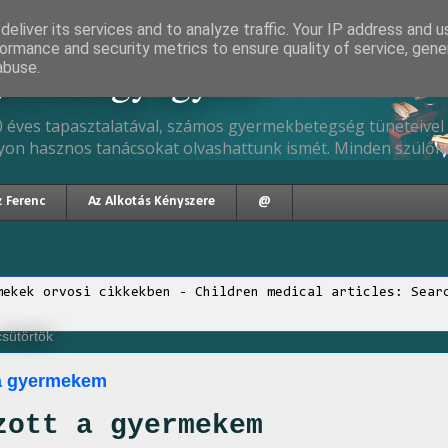
eliver its services and to analyze traffic. Your IP address and 
ormance and security metrics to ensure quality of service, gen
gyermekgyógyász
abuse.
 éves tapasztalatával, számos gyermekbetegség tüneteivel 
yon hasznos tanácsokat olvashattunk ismét. Minden szülőne
z Ferenc
Az Alkotás Kényszere
@
mekek orvosi cikkekben - Children medical articles: Sear
csütörtök
 a gyermekem
zott a gyermekem