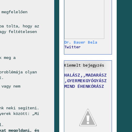
 megfelelően
ba tolta, hogy az
agy feltételesen
Dr. Bauer Bela
Twitter
k meg a
Kiemelt bejegyzés
problémája olyan
HALÁSZ,,MADARÁSZ
t.
,GYERMEKGYÓGYÁSZ
 vagy nem
MIND ÉHENKÓRÁSZ
nk neki segíteni.
yerek között: „
Mi
l.
kat megoldani, és