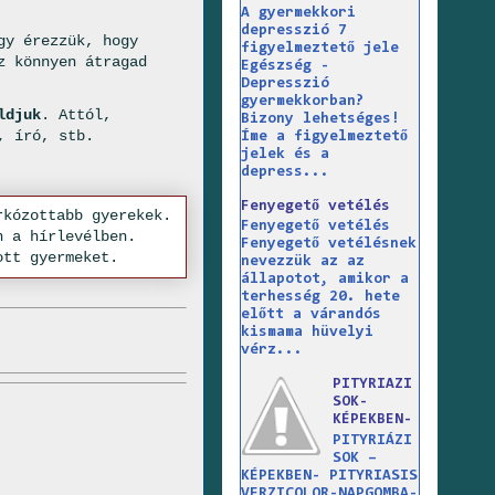
A gyermekkori
depresszió 7
y érezzük, hogy
figyelmeztető jele
z könnyen átragad
Egészség -
Depresszió
gyermekkorban?
ldjuk
. Attól,
Bizony lehetséges!
, író, stb.
Íme a figyelmeztető
jelek és a
depress...
Fenyegető vetélés
Fenyegető vetélés
Fenyegető vetélésnek
nevezzük az az
állapotot, amikor a
terhesség 20. hete
előtt a várandós
kismama hüvelyi
vérz...
PITYRIAZI
SOK-
KÉPEKBEN-
PITYRIÁZI
SOK –
KÉPEKBEN- PITYRIASIS
VERZICOLOR-NAPGOMBA-