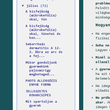
problém
▼
július
(72)
Felnőtt
A kisfejűség
világba
(mikrokefália)
minőség
okai, tün
Hogya
A kisfejűség
(mikrokefália)
Ha eng
okai, tünetei és
fizikai
kez...
Seborrheás
Soha ne
dermatitis A 12-
Legyen 
3. Ábra az arc és
a fej...
Minél i
ellenál
Mikor gondoljunk
gyermekünk
A
gyerm
pajzsmirigy
ha azt 
megbeteged...
belemel
PHOTO ALLERGÓZIS
ENYHE FORMA
Ha ideg
előadói
JELLEGZETES
ROVARCSIPÉS
Ne prób
Mit sportoljon a
akar.
Ak
gyerek
idegen 