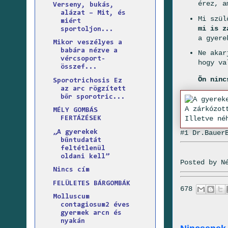
érez, a
Verseny, bukás,
alázat – Mit, és
Mi szül
miért
mi is z
sportoljon...
a gyer
Mikor veszélyes a
babára nézve a
Ne akar
vércsoport-
hogy va
összef...
Ön ninc
Sporotrichosis Ez
az arc rögzített
bőr sporotric...
MÉLY GOMBÁS
FERTÁZÉSEK
#1 Dr.Bauer
„A gyerekek
bűntudatát
feltétlenül
oldani kell”
Posted by
N
Nincs cím
FELÜLETES BÁRGOMBÁK
678
Molluscum
contagiosum2 éves
gyermek arcn és
nyakán