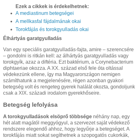
Ezek a cikkek is érdekelhetnek:
A mediastinum betegségei
A mellkasfal fájdalmának okai
Torokfájás és torokgyulladás okai
Élhártyás garatgyulladás
Van egy speciális garatgyulladás-fajta, amire – szerencsére
– gondolni is ritkán kell: az álhártyás garatgyulladás vagy
torokgyík, azaz a diftéria. Ezt baktérium, a Corynebacterium
diphtaeriae okozza. A XX. század első fele óta oltással
védekezünk ellene, így ma Magyarországon nemigen
számíthatunk a megjelenésére, régen azonban gyakori
betegség volt és rengeteg gyerek halálát okozta, gondoljunk
csak a XIX. századi irodalom gyerekhőseire.
Betegség lefolyása
A torokgyulladások elsöprő többsége
néhány nap, egy
hét alatt magától meggyógyul, a szervezet saját védekező
rendszere elegendő ahhoz, hogy legyűrje a betegséget. A
torokfájás miatt sokat segíthetnek a szopogatós cukorkák,