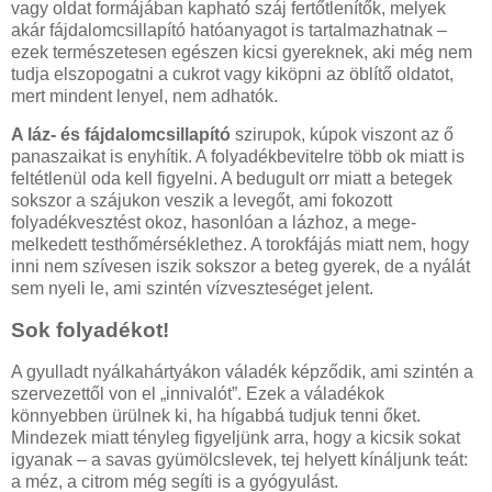
vagy oldat formájában kapható száj fertőtlenítők, melyek
akár fájdalomcsillapító hatóan­yagot is tartalmazhatnak –
ezek természetesen egészen kicsi gyer­eknek, aki még nem
tudja elszopogatni a cukrot vagy kiköpni az öblítő oldatot,
mert mindent lenyel, nem adhatók.
A láz- és fájdalom­csillapító
szirupok, kúpok viszont az ő
panaszaikat is enyhítik. A folyadékbevitelre több ok miatt is
feltétlenül oda kell figyelni. A bedugult orr miatt a betegek
sokszor a szájukon veszik a levegőt, ami fokozott
folyadékvesztést okoz, hasonlóan a lázhoz, a mege­
melkedett testhőmérséklethez. A torokfájás miatt nem, hogy
inni nem szívesen iszik sokszor a beteg gyerek, de a nyálát
sem nyeli le, ami szintén vízveszteséget jelent.
Sok folyadékot!
A gyulladt nyálkahártyákon váladék képződik, ami szintén a
szervezettől von el „innivalót”. Ezek a váladékok
könnyebben ürülnek ki, ha hígabbá tudjuk tenni őket.
Mindezek miatt tényleg figyeljünk arra, hogy a kicsik sokat
igyanak – a savas gyümölcslevek, tej helyett kínáljunk teát:
a méz, a citrom még segíti is a gyógyulást.