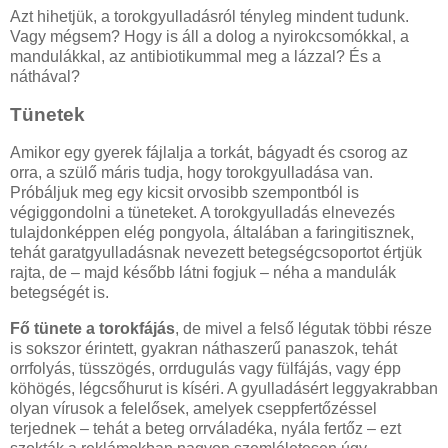
Azt hihetjük, a torokgyulladásról tényleg mindent tudunk.
Vagy mégsem? Hogy is áll a dolog a nyirokcsomókkal, a
mandulákkal, az antibiotikummal meg a lázzal? És a
náthával?
Tünetek
Amikor egy gyerek fájlalja a torkát, bágyadt és csorog az
orra, a szülő máris tudja, hogy torokgyulladása van.
Próbáljuk meg egy kicsit orvosibb szempontból is
végiggondolni a tüneteket. A to­rokgyulladás elnevezés
tulajdonképpen elég pongyola, általában a faringitisznek,
tehát garatgyulladásnak nevezett betegségcsoportot értjük
rajta, de – majd később látni fogjuk – néha a mandulák
beteg­ségét is.
Fő tünete a torokfájás
, de mivel a felső légutak többi része
is sokszor érintett, gyakran náthaszerű panaszok, tehát
orrfolyás, tüsszögés, orrdugulás vagy fülfájás, vagy épp
köhögés, légcsőhurut is kíséri. A gyulladásért leggyakrabban
olyan vírusok a felelősek, amelyek cseppfertőzéssel
terjednek – tehát a beteg orrváladéka, nyála fertőz – ezt