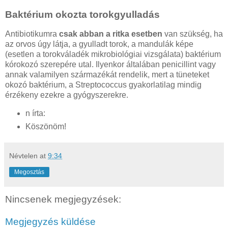
Baktérium okozta torokgyulladás
Antibiotikumra
csak abban a ritka esetben
van szükség, ha
az orvos úgy látja, a gyulladt torok, a mandulák képe
(esetlen a to­rokváladék mikrobiológiai vizsgálata) baktérium
kórokozó szere­pére utal. Ilyenkor általában penicillint vagy
annak valamilyen származékát rendelik, mert a tüneteket
okozó baktérium, a Strep­tococcus gyakorlatilag mindig
érzékeny ezekre a gyógyszerekre.
n írta:
Köszönöm!
Névtelen
at
9:34
Megosztás
Nincsenek megjegyzések:
Megjegyzés küldése