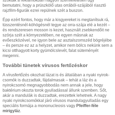
szokták a reklámokban nagyon szemléletesen úgy
bemutatni, hogy a prüszkölő utas orrából-szájából riasztó
rajzfilm-figurák ezrei repülnek szét a buszon.
Épp ezért fontos, hogy már a kisgyereket is megtanítsuk rá,
tüsszentésnél-köhögésnél tegye az orra-szája elé a kezét –
és rendszeresen mosson is kezet, használt zsebkendőit ne
szórja szét a környezetében, ne egyen más­nak az
evőeszközével, ne igyon bele az asztalszomszéd bögréjébe
– és persze ez az a helyzet, amikor nem bölcs nekünk sem a
kicsi otthagyott korty gyümölcslevét, falat süteményét
megenni.
További tünetek vírusos fertőzéskor
A vírusfertőzés okozhat lázat is és általában a nyaki nyirok­
csomók is duzzadtak, fájdalmasak – tehát a láz és a
nyirokcsomó­ megnagyobbodás nem annak a jele, hogy
baktérium okozta torok­ gyulladással állunk szemben. Sőt,
akár a mandulák is duzzadtak, erezettek lehetnek. A nagy
nyaki nyirokcsomókkal járó vírusos mandulagyulladás egy
speciális formája a mononucleosis vagy
Pfeiffer-féle
mirigyláz
.