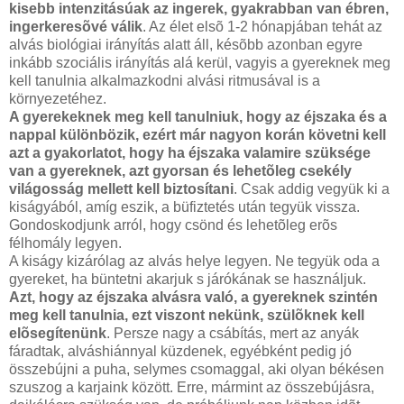
kisebb intenzitásúak az ingerek, gyakrabban van ébren,
ingerkeresõvé válik
. Az élet elsõ 1-2 hónapjában tehát az
alvás biológiai irányítás alatt áll, késõbb azonban egyre
inkább szociális irányítás alá kerül, vagyis a gyereknek meg
kell tanulnia alkalmazkodni alvási ritmusával is a
környezetéhez.
A gyerekeknek meg kell tanulniuk, hogy az éjszaka és a
nappal különbözik, ezért már nagyon korán követni kell
azt a gyakorlatot, hogy ha éjszaka valamire szüksége
van a gyereknek, azt gyorsan és lehetõleg csekély
világosság mellett kell biztosítani
. Csak addig vegyük ki a
kiságyából, amíg eszik, a büfiztetés után tegyük vissza.
Gondoskodjunk arról, hogy csönd és lehetõleg erõs
félhomály legyen.
A kiságy kizárólag az alvás helye legyen. Ne tegyük oda a
gyereket, ha büntetni akarjuk s járókának se használjuk.
Azt, hogy az éjszaka alvásra való, a gyereknek szintén
meg kell tanulnia, ezt viszont nekünk, szülõknek kell
elõsegítenünk
. Persze nagy a csábítás, mert az anyák
fáradtak, alváshiánnyal küzdenek, egyébként pedig jó
összebújni a puha, selymes csomaggal, aki olyan békésen
szuszog a karjaink között. Erre, mármint az összebújásra,