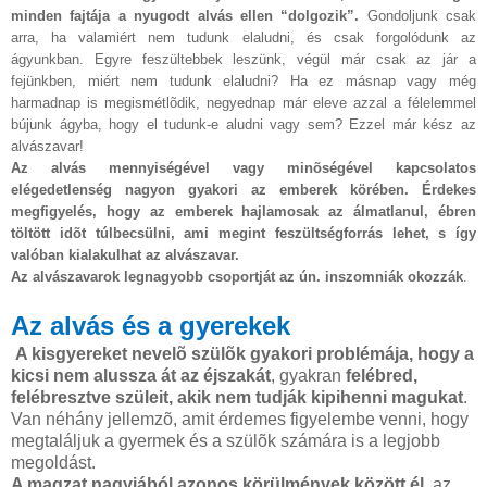
minden fajtája a nyugodt alvás ellen “dolgozik”.
Gondoljunk csak
arra, ha valamiért nem tudunk elaludni, és csak forgolódunk az
ágyunkban. Egyre feszültebbek leszünk, végül már csak az jár a
fejünkben, miért nem tudunk elaludni? Ha ez másnap vagy még
harmadnap is megismétlõdik, negyednap már eleve azzal a félelemmel
bújunk ágyba, hogy el tudunk-e aludni vagy sem? Ezzel már kész az
alvászavar!
Az alvás mennyiségével vagy minõségével kapcsolatos
elégedetlenség nagyon gyakori az emberek körében. Érdekes
megfigyelés, hogy az emberek hajlamosak az álmatlanul, ébren
töltött idõt túlbecsülni, ami megint feszültségforrás lehet, s így
valóban kialakulhat az alvászavar.
Az alvászavarok legnagyobb csoportját az ún. inszomniák okozzák
.
Az alvás és a gyerekek
A kisgyereket nevelõ szülõk gyakori problémája, hogy a
kicsi nem alussza át az éjszakát
, gyakran
felébred,
felébresztve szüleit, akik nem tudják kipihenni magukat
.
Van néhány jellemzõ, amit érdemes figyelembe venni, hogy
megtaláljuk a gyermek és a szülõk számára is a legjobb
megoldást.
A magzat nagyjából azonos körülmények között él,
az