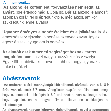
Ami nem segít….
Az alkohol és koffein esti fogyasztása nem segíti az
alvást.
(ide értendõ még a Cola is). Bár az alkohol elálmosít,
azonban korán fel is ébredünk tõle, még akkor, amikor
szükségünk lenne alvásra.
Ugyanez érvényes a nehéz ételekre és a jóllakásra is.
Az
emésztõszerv éjszakai pihenése szenved zavart, így az
egész éjszaki nyugalom is odavész.
Az altatók csak átmeneti segítséget hoznak, tartós
megoldást nem
, mivel nagy a hozzászokás veszélye.
Egyre több tablettát kell bevenni ahhoz, hogy ugyanazt a
hatást érjük el.
Alvászavarok
Az emberek eltérõ mennyiségû idõt töltenek alvással, van a ki 8-9
órát, van aki csak 6-7 órát.
Vizsgálatok alapján azt állapították meg,
hogy az emberek többségének 8-9 órai alvásra van szüksége ahhoz,
hogy nap közben ne legyen álmos, illetve ne csökkenjen a
teljesítménye.
Az alvászavarok nagyon könnyen kialakulhatnak, mivel a szorongás