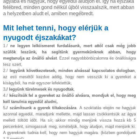
ágyába és hagyjuk, hogy egyedül aludjon el. Így ha éjszaka
felébred, minden gond nélkül újból visszaalszik, mert abban
a helyzetben aludt el, amiben megébredt.
Mit lehet tenni, hogy elérjük a
nyugodt éjszakákat?
1./
ne legyen lelkiismeret furdalásunk, mert attól csak még jobb
szülõk leszünk, ha segítünk gyermekünknek abban, hogy
megtanulja az önálló alvást
. Ezzel nagyobbönbizalomra és önállóságra
tesz szert,
2./
legyünk következetesek, minden alvással kapcsolatos dologban
,
az esti mesétõl kezdve addig, hogy nem vesszük ki a gyereket a
kiságyból, ha már egyszer lefektettük,
3
./ legyünk türelmesek és nyugodtak
,
4./
készítsük fel a gyereket az önálló alvásra, mondjuk el, hogy meg
kell tanulnia egyedül aludni,
5
./ számítsunk a gyerek tiltakozására
. A szoktatás elején ne hagyjuk
azonnal egyedül, maradjunk mellette, majd lassan csökkentsük az ágya
mellett töltött idõt. Ha sír, akkor mindig menjünk vissza hozzá kb 5
percenként, simogassuk meg, ismételjük, hogy aludjon, majd menjünk ki.
A gyereknek tudnia kell, hogy nem hagyjuk magára. (közben gondoljunk
1-3 pontra!)