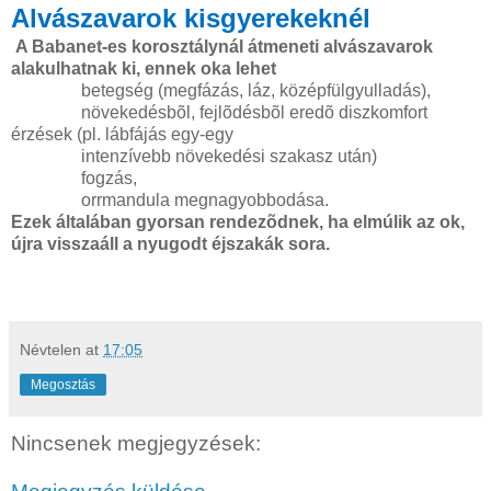
Alvászavarok kisgyerekeknél
A Babanet-es korosztálynál átmeneti alvászavarok
alakulhatnak ki, ennek oka lehet
betegség (megfázás, láz, középfülgyulladás),
növekedésbõl, fejlõdésbõl eredõ diszkomfort
érzések (pl. lábfájás egy-egy
intenzívebb növekedési szakasz után)
fogzás,
orrmandula megnagyobbodása.
Ezek általában gyorsan rendezõdnek, ha elmúlik az ok,
újra visszaáll a nyugodt éjszakák sora.
Névtelen
at
17:05
Megosztás
Nincsenek megjegyzések: