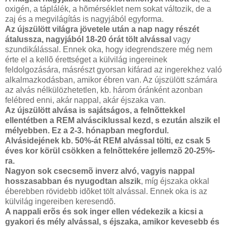
oxigén, a táplálék, a hõmérséklet nem sokat változik, de a
zaj és a megvilágítás is nagyjából egyforma.
Az újszülött világra jövetele után a nap nagy részét
átalussza, nagyjából 18-20 órát tölt alvással
vagy
szundikálással. Ennek oka, hogy idegrendszere még nem
érte el a kellõ érettséget a külvilág ingereinek
feldolgozására, másrészt gyorsan kifárad az ingerekhez való
alkalmazkodásban, amikor ébren van. Az újszülött számára
az alvás nélkülözhetetlen, kb. három óránként azonban
felébred enni, akár nappal, akár éjszaka van.
Az újszülött alvása is sajátságos, a felnõttekkel
ellentétben a REM alvásciklussal kezd, s ezután alszik el
mélyebben. Ez a 2-3. hónapban megfordul.
Alvásidejének kb. 50%-át REM alvással tölti, ez csak 5
éves kor körül csökken a felnõttekére jellemzõ 20-25%-
ra.
Nagyon sok csecsemõ inverz alvó, vagyis nappal
hosszasabban és nyugodtan alszik
, míg éjszaka okkal
éberebben rövidebb idõket tölt alvással. Ennek oka is az
külvilág ingereiben keresendõ.
A nappali erõs és sok inger ellen védekezik a kicsi a
gyakori és mély alvással, s éjszaka, amikor kevesebb és