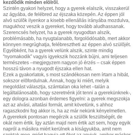
kezdõdik minden elölrõl.
Szintén gyakori helyzet, hogy a gyerek elalszik, visszakerül
az ágyába, de felébred az éjszaka közepén. Az éppen jól
alvó szülõk ilyenkor a kisebb ellenállás irányába mozdulva,
magukhoz veszik a gyereket, hogy tovább aludhassanak.
Szerencsés helyzet, ha a gyerek nyugodtan alszik,
problémásabb, ha nyugtalanabb, forgolódósabb, mert akkor
könnyen megrúghatja, felébresztheti az éppen alvó szülõjét.
Egyébként, ha a gyerek velünk alszik, szinte mindig
“nyomakodik” vagyis igyekszik hozzánk bújni, ami teljesen
természetes –megjegyzem nagyon jó érzés – csak éppen
hosszú távon a nyugodt éjszaka ellen hat.
Ezek a gyakorlatok, s most szándékosan nem írtam a hibát,
sokszor elõfordulnak. Annak, hogy ki miért, melyik
megoldást választja, számtalan oka lehet –talán a
legáltalánosabb, hogy szeretnénk jót tenni a gyerekünknek-,
egy dologra azonban érdemes figyelni: a gyerek megszokja
azt az alvási, altatási formát, amit követünk, s ahhoz
ragaszkodni fog akkor is, ha az már nekünk kényelmetlen.
A gyerekek pontosan megérzik a szülõk feszültségét, de
okát nem értik. Így aztán majd nem értik azt sem, hogy egyik
napról a másikra miért kerülnek a kiságyukba, amit nem
szoktak meg, miért hagyja ott õket az anyjuk, amikor máskor