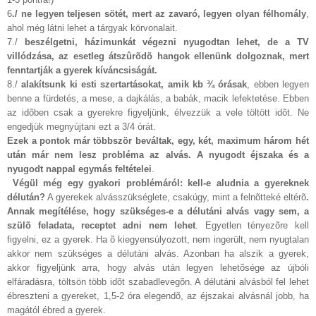
6
./ ne legyen teljesen sötét, mert az zavaró, legyen olyan félhomály
,
ahol még látni lehet a tárgyak körvonalait.
7./
beszélgetni, házimunkát végezni nyugodtan lehet, de a TV
villódzása, az esetleg átszûrõdõ hangok ellenünk dolgoznak, mert
fenntartják a gyerek kíváncsiságát.
8./
alakítsunk ki esti szertartásokat, amik kb ¾ órásak
, ebben legyen
benne a fürdetés, a mese, a dajkálás, a babák, macik lefektetése. Ebben
az idõben csak a gyerekre figyeljünk, élvezzük a vele töltött idõt. Ne
engedjük megnyújtani ezt a 3/4 órát.
Ezek a pontok már többször beváltak, egy, két, maximum három hét
után már nem lesz probléma az alvás. A nyugodt éjszaka és a
nyugodt nappal egymás feltételei
.
Végül még egy gyakori problémáról: kell-e aludnia a gyereknek
délután?
A gyerekek alvásszükséglete, csakúgy, mint a felnõtteké eltérõ
.
Annak megítélése, hogy szükséges-e a délutáni alvás vagy sem, a
szülõ feladata, receptet adni nem lehet
. Egyetlen tényezõre kell
figyelni, ez a gyerek. Ha õ kiegyensúlyozott, nem ingerült, nem nyugtalan
akkor nem szükséges a délutáni alvás. Azonban ha alszik a gyerek,
akkor figyeljünk arra, hogy alvás után legyen lehetõsége az újbóli
elfáradásra, töltsön több idõt szabadlevegõn. A délutáni alvásból fel lehet
ébreszteni a gyereket, 1,5-2 óra elegendõ, az éjszakai alvásnál jobb, ha
magától ébred a gyerek.