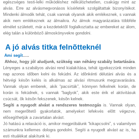
egészséges testi-lelki mûködéshez nélkülözhetetlen, csakúgy mint az
alvás. Erre az alvásmegvonásos kísérletek szolgáltattak bizonyítékot.
Mindenki álmodik tehát, csak vannak olyanok akik emlékeznek, s vannak
akik nem emlékeznek az álmaikra. Az álmok magyarázatára többféle
elmélet született, már a kezdetektõl foglalkoztatta az embereket az álom,
elég talán a különbözõ álmoskönyvekre gondolni.
A jó alvás titka felnõtteknél
Ami segít
…..
Ahhoz, hogy jól aludjunk, szükség van néhány szabály betartására
.
Lényeges a szabályos alvási rend kialakítása, tehát igyekezzünk minden
nap azonos idõben kelni és feküdni. Az idõnkénti délutáni alvás és a
hétvégi késõn kelés is alkalmas az alvási ritmusunk megzavarására.
Vannak olyan emberek, akik “pacsirták”, könnyen felkelnek korán, de
korán is feküdnek, s vannak “baglyok”, akik este érik el aktivitásuk
csúcsát, õk késõn fekszenek, késõn kelnek.
Segíti a nyugodt alvást a rendszeres testmozgás
is. Vannak olyan,
nem megerõltetõ gyakorlatok, amelyeket lefekvés elõtt végezve,
elõsegíthetjük a zavartalan alvást.
Jó hatású a relaxáció is, amikor megpróbálunk “kikapcsolni”, s valamilyen
számunkra kellemes dologra gondolni. Segíti a nyugodt alvást az is, ha
esti rituálékat alakítunk ki.