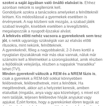
szokni a saját ágyában való önálló elalvást is
. Ehhez
azonban nekünk is segítenünk kell.
Gondoljunk azokra a tanácsokra amelyeket a felnõtteknél
leírtam. Kis módosítással a gyermekek esetében is
érvényesek. A nap közbeni sok mozgás, a szabad játék
szabad levegõn, kisebbek esetében a levegõztetés,
megalapozzák a nyugodt éjszakai alvást.
A lefekvés elõtti nehéz vacsora a gyerekeknek sem tesz
jót
, s nekik ugyanúgy szükségük van az elalvás elõtti
rítusokra, mint nekünk, felnõtteknek.
A gyerekeknél, fõleg a nagyobbaknál, 2-3 éves kortól a
nyugtalan éjszakáknak már más okai vannak, náluk már
számolni kell a félelmekkel a szorongásokkal, amik részben
a fejlõdésük velejárója, részben a nappalok “maradéka”
lehet (TV!).
Minden gyereknél változik a REM és a NREM fázis is
,
csak a gyerekek a REM-bõl sokkal könnyebben
felébrednek, felébredhetnek, mint a felnõttek. Ha
megébrednek, akkor azt a helyzetet keresik, amiben
elaludtak (ringatás, anya vagy apa közelsége), s mivel ezt
nem találják, teljesen felébredve hívják anyjukat vagy
apjukat. Ezért fontos, hogy a gyerekünket ébren tegyük az