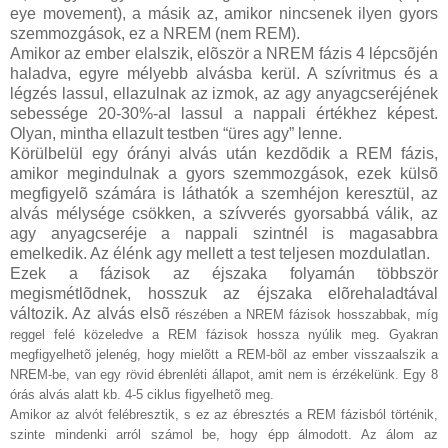
eye movement), a másik az, amikor nincsenek ilyen gyors
szemmozgások, ez a NREM (nem REM).
Amikor az ember elalszik, elõször a NREM fázis 4 lépcsõjén
haladva, egyre mélyebb alvásba kerül. A szívritmus és a
légzés lassul, ellazulnak az izmok, az agy anyagcseréjének
sebessége 20-30%-al lassul a nappali értékhez képest.
Olyan, mintha ellazult testben
“üres agy” lenne.
Körülbelül egy órányi alvás után kezdõdik a REM fázis,
amikor megindulnak a gyors szemmozgások, ezek külsõ
megfigyelõ számára is láthatók a szemhéjon keresztül, az
alvás mélysége
csökken, a szívverés gyorsabbá válik, az
agy anyagcseréje a nappali szintnél is magasabbra
emelkedik. Az élénk agy mellett a test teljesen mozdulatlan.
Ezek a fázisok az éjszaka folyamán többször
megismétlõdnek, hosszuk az éjszaka elõrehaladtával
változik. Az alvás elsõ
részében a NREM fázisok hosszabbak, míg
reggel felé közeledve a REM fázisok hossza nyúlik meg. Gyakran
megfigyelhetõ jelenég, hogy mielõtt a REM-bõl az ember visszaalszik a
NREM-be, van egy rövid ébrenléti állapot, amit nem is érzékelünk. Egy 8
órás alvás alatt kb. 4-5 ciklus figyelhetõ meg.
Amikor az alvót felébresztik, s ez az ébresztés a REM fázisból történik,
szinte mindenki arról számol be, hogy épp álmodott. Az álom az