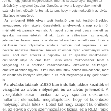
Ahhoz, hogy jobban megérthessük, miért is fárasztó olyan nagyon az
alváshiány, a gyakori éjszakai ébredés, amivel a kisgyerekek mellett
számolni kell, elõször fontosnak tartom, hogy megismerkedjünk az alvás
általános jellemzõivel.
Az embernél több olyan testi funkció van (pl. testhõmérséklet,
anyagcsere, vér-, vizelet összetétel), amelyeknek a nap során jól
mérhetõ változásaik vannak
. A nappal során elért csúcs mellett az
éjszakai minimumértékek állnak. Ezek a változások az ár-apály
jelenséghez hasonlítanak, s általában 24 óránként ismétlõdnek. Ezek a
ciklikusan zajló folyamatok egyfajta biológiai órát képeznek, s ezt
nevezik napszaki ritmusnak. Amikor az ember olyan körülmények közé
kerül, ahol nem érzékeli a nappalok és az éjszakát váltakozását,
ciklusának ideje 25 órás lesz. Belsõ óránk mûködéséhez tehát a
világosság és a sötétség váltakozásainak érzékelése szükséges,
emellett azonban figyelni is kell napi ritmusunk pontos mûködésére, mert
az elcsúszás könnyen létrejöhet, s ez már megzavarja a nyugodt alvást
is.
Az alváskutatások a1930-ban indultak, akkor kezdték el
vizsgálni az alvás mélységét és az alvás jellemzõit.
A
vizsgálatok során, amikor az agy spontán elektromos
hullámait elemezték, megállapították, hogy öt különbözõ
mélységû alvás létezik. Ebbõl két nagy csoport különíthetõ
el, az egyik a gyors szemmozgások fázisa, ez a REM (rapid