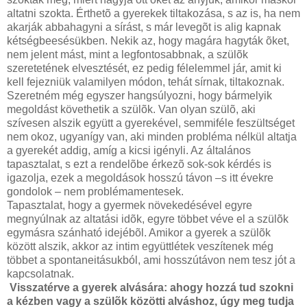
altatni szokta. Érthetõ a gyerekek tiltakozása, s az is, ha nem
akarják abbahagyni a sírást, s már levegõt is alig kapnak
kétségbeesésükben. Nekik az, hogy magára hagyták õket,
nem jelent mást, mint a legfontosabbnak, a szülõk
szeretetének elvesztését, ez pedig félelemmel jár, amit ki
kell fejezniük valamilyen módon, tehát sírnak, tiltakoznak.
Szeretném még egyszer hangsúlyozni, hogy bármelyik
megoldást követhetik a szülõk. Van olyan szülõ, aki
szívesen alszik együtt a gyerekével, semmiféle feszültséget
nem okoz, ugyanígy van, aki minden probléma nélkül altatja
a gyerekét addig, amíg a kicsi igényli. Az általános
tapasztalat, s ezt a rendelõbe érkezõ sok-sok kérdés is
igazolja, ezek a megoldások hosszú távon –s itt évekre
gondolok – nem problémamentesek.
Tapasztalat, hogy a gyermek növekedésével egyre
megnyúlnak az altatási idõk, egyre többet véve el a szülõk
egymásra szánható idejébõl. Amikor a gyerek a szülõk
között alszik, akkor az intim együttlétek veszítenek még
többet a spontaneitásukból, ami hosszútávon nem tesz jót a
kapcsolatnak.
Visszatérve a gyerek alvására: ahogy hozzá tud szokni
a kézben vagy a szülõk közötti alváshoz, úgy meg tudja