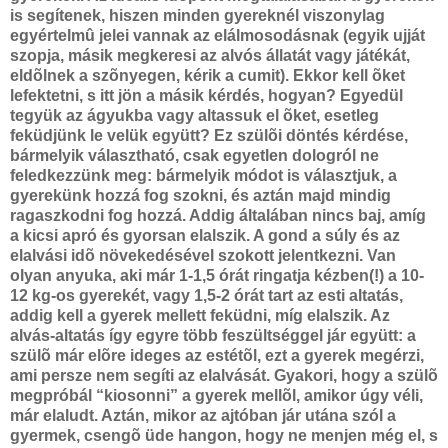
is segítenek, hiszen minden gyereknél viszonylag
egyértelmû jelei vannak az elálmosodásnak (egyik ujját
szopja, másik megkeresi az alvós állatát vagy játékát,
eldõlnek a szõnyegen, kérik a cumit). Ekkor kell õket
lefektetni, s itt jön a másik kérdés, hogyan? Egyedül
tegyük az ágyukba vagy altassuk el õket, esetleg
feküdjünk le velük együtt? Ez szülõi döntés kérdése,
bármelyik választható, csak egyetlen dologról ne
feledkezzünk meg: bármelyik módot is választjuk, a
gyerekünk hozzá fog szokni, és aztán majd mindig
ragaszkodni fog hozzá. Addig általában nincs baj, amíg
a kicsi apró és gyorsan elalszik. A gond a súly és az
elalvási idõ növekedésével szokott jelentkezni. Van
olyan anyuka, aki már 1-1,5 órát ringatja kézben(!) a 10-
12 kg-os gyerekét, vagy 1,5-2 órát tart az esti altatás,
addig kell a gyerek mellett feküdni, míg elalszik. Az
alvás-altatás így egyre több feszültséggel jár együtt: a
szülõ már elõre ideges az estétõl, ezt a gyerek megérzi,
ami persze nem segíti az elalvását. Gyakori, hogy a szülõ
megpróbál
“kiosonni” a gyerek mellõl, amikor úgy véli,
már elaludt. Aztán, mikor az ajtóban jár utána szól a
gyermek, csengõ üde hangon, hogy ne menjen még el, s