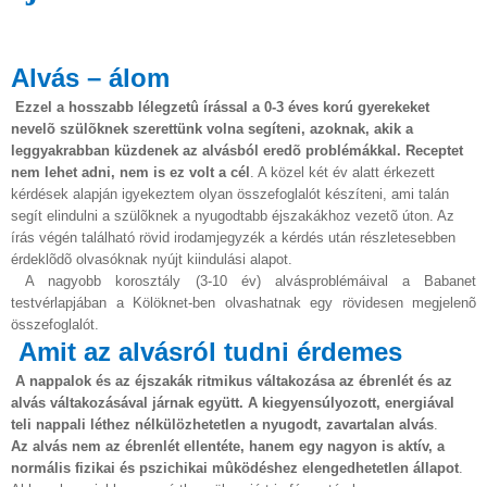
Alvás – álom
Ezzel a hosszabb lélegzetû írással a 0-3 éves korú gyerekeket
nevelõ szülõknek szerettünk volna segíteni, azoknak, akik a
leggyakrabban küzdenek az alvásból eredõ problémákkal. Receptet
nem lehet adni, nem is ez volt a cél
. A közel két év alatt érkezett
kérdések alapján igyekeztem olyan összefoglalót készíteni, ami talán
segít elindulni a szülõknek a nyugodtabb éjszakákhoz vezetõ úton. Az
írás végén található rövid irodamjegyzék a kérdés után részletesebben
érdeklõdõ olvasóknak nyújt kiindulási alapot.
A nagyobb korosztály (3-10 év) alvásproblémáival a Babanet
testvérlapjában a Kölöknet-ben olvashatnak egy rövidesen megjelenõ
összefoglalót.
Amit az alvásról tudni érdemes
A nappalok és az éjszakák ritmikus váltakozása az ébrenlét és az
alvás váltakozásával járnak együtt. A kiegyensúlyozott, energiával
teli nappali léthez nélkülözhetetlen a nyugodt, zavartalan alvás
.
Az alvás nem az ébrenlét ellentéte, hanem egy nagyon is aktív, a
normális fizikai és pszichikai mûködéshez elengedhetetlen állapot
.