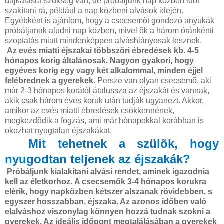
dajkálásra szükség van, de próbáljunk nap közben idõt
szakítani rá, például a nap közbeni alvások idején.
Egyébként is ajánlom, hogy a csecsemõt gondozó anyukák
próbáljanak aludni nap közben, mivel õk a három óránkénti
szoptatás miatt mindenképpen alváshiányosak lesznek.
Az evés miatti éjszakai többszöri ébredések kb. 4-5
hónapos korig általánosak. Nagyon gyakori, hogy
egyéves korig egy vagy két alkalommal, minden éjjel
felébrednek a gyerekek
. Persze van olyan csecsemõ, aki
már 2-3 hónapos korától átalussza az éjszakát és vannak,
akik csak három éves koruk után tudják ugyanezt. Akkor,
amikor az evés miatti ébredések csökkennének,
megkezdõdik a fogzás, ami már hónapokkal korábban is
okozhat nyugtalan éjszakákat.
Mit tehetnek a szülõk, hogy
nyugodtan teljenek az éjszakák?
Próbáljunk kialakítani alvási rendet, aminek igazodnia
kell az életkorhoz
.
A csecsemõk 3-4 hónapos korukra
elérik, hogy napközben kétszer alszanak rövidebben, s
egyszer hosszabban, éjszaka. Az azonos idõben való
elalváshoz viszonylag könnyen hozzá tudnak szokni a
gyerekek. Az ideális idõpont megtalálásában a gyerekek