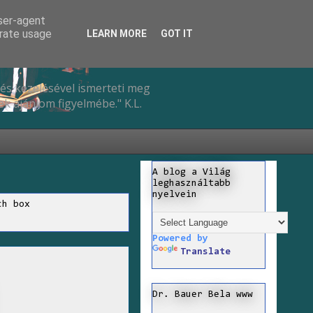
user-agent
erate usage
LEARN MORE
GOT IT
és kezelésével ismerteti meg
k ajánlom figyelmébe." K.L.
A blog a Világ
leghasználtabb
nyelvein
ch box
Powered by
Translate
Dr. Bauer Bela www