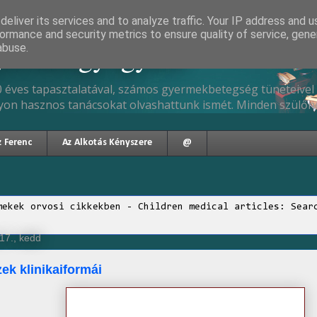
eliver its services and to analyze traffic. Your IP address and 
ormance and security metrics to ensure quality of service, gen
gyermekgyógyász
abuse.
 éves tapasztalatával, számos gyermekbetegség tüneteivel 
yon hasznos tanácsokat olvashattunk ismét. Minden szülőne
z Ferenc
Az Alkotás Kényszere
@
mekek orvosi cikkekben - Children medical articles: Sear
17., kedd
zek klinikaiformái