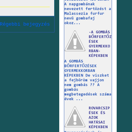
A napgombának
nevezett fertőzést a
Malassezia furfur
nevű gombafaj
okoz...
Régebbi bejegyzés
-A GOMBÁS
BŐRFERTŐZ
ÉSEK
GYERMEKKO
RBAN-
KÉPEKBEN
A GOMBÁS
BŐRFERTŐZÉSEK
GYERMEKKORBAN
KÉPEKBEN De viszket
a fejbőröm vajjon
nem gombás ?? A
gombás
megbetegedések száma
évek ...
ROVARCSIP
ÉSEK ÉS
AZOK
HATÁSAI
KÉPEKBEN