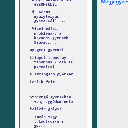
KÓROS NNYÁLFOLYÁG
Megjegyzé
GYERMEKNÉL
§ Kóros
nyályfolyás
gyereknél? ...
Viselkedési
problémák: a
hazudós gyermek
Szerző:...
Nyugodt gyermek
klippel trenonay
zindroma -fciális
parezisel
A szófogadó gyermek
koplik folt
Szorongó gyermekem
van, aggódom érte
kolloid golyva
Kövér vagy
túlsúlyos-e a
gy...