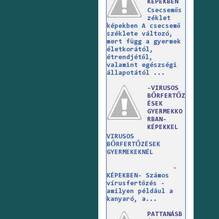
KÉPEKBEN
Csecsemős
zéklet
képekben A csecsemő
széklete változó,
mert függ a gyermek
életkorától,
étrendjétől,
valamint egészségi
állapotától ...
-VIRUSOS
BŐRFERTŐZ
ÉSEK
GYERMEKKO
RBAN-
KÉPEKKEL
VIRUSOS
BŐRFERTŐZÉSEK
GYERMEKEKNÉL
-
KÉPEKBEN- Számos
vírusfertőzés -
amilyen például a
kanyaró, a...
PATTANÁSB