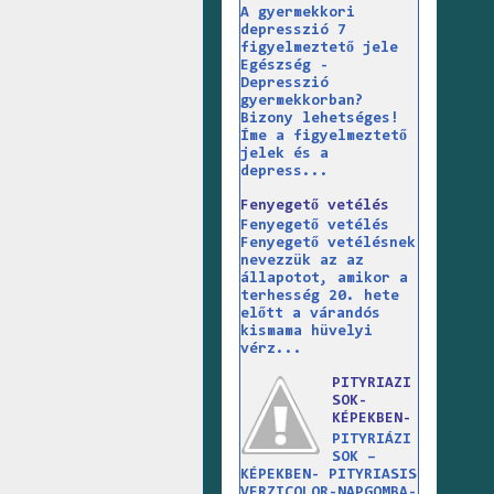
A gyermekkori
depresszió 7
figyelmeztető jele
Egészség -
Depresszió
gyermekkorban?
Bizony lehetséges!
Íme a figyelmeztető
jelek és a
depress...
Fenyegető vetélés
Fenyegető vetélés
Fenyegető vetélésnek
nevezzük az az
állapotot, amikor a
terhesség 20. hete
előtt a várandós
kismama hüvelyi
vérz...
PITYRIAZI
SOK-
KÉPEKBEN-
PITYRIÁZI
SOK –
KÉPEKBEN- PITYRIASIS
VERZICOLOR-NAPGOMBA-