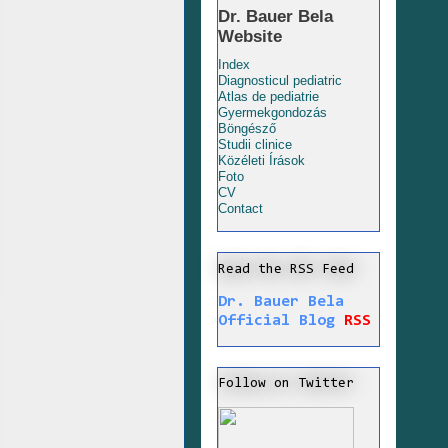
Dr. Bauer Bela
Website
Index
Diagnosticul pediatric
Atlas de pediatrie
Gyermekgondozás
Böngésző
Studii clinice
Közéleti Írások
Foto
CV
Contact
Read the RSS Feed
Dr. Bauer Bela
Official Blog
RSS
Follow on Twitter