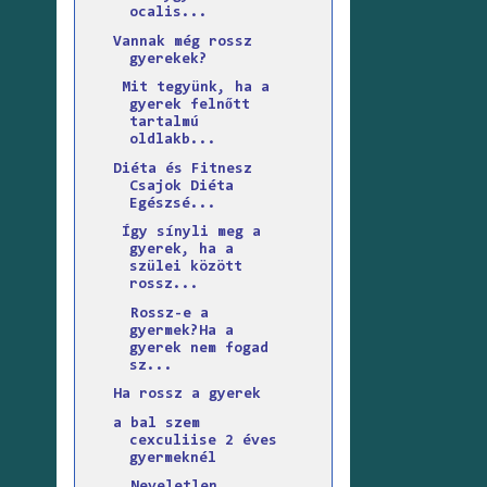
ocalis...
Vannak még rossz
gyerekek?
Mit tegyünk, ha a
gyerek felnőtt
tartalmú
oldlakb...
Diéta és Fitnesz
Csajok Diéta
Egészsé...
Így sínyli meg a
gyerek, ha a
szülei között
rossz...
Rossz-e a
gyermek?Ha a
gyerek nem fogad
sz...
Ha rossz a gyerek
a bal szem
cexculiise 2 éves
gyermeknél