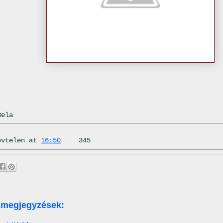
Bela
évtelen
at
16:50
345
 megjegyzések: