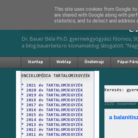
This site uses cookies from Google to d
are shared with Google along with perf
Dr. Bauer Béla Ph.D. 
statistics, and to detect and address 
Dr. Bauer Béla Ph.D. gyermekgyógyász főorvos, 50
a blog.bauerbela.ro kismamablog látogatóit. "Nag
Startlap
Weblap
Önéletrajz
Pápai Pári
ENCIKLOPÉDIA TARTALOMJEGYZÉK
* 2021 év TARTALOMJEGYZÉK
Keresés: gyer
* 2020 év TARTALOMJEGYZÉK
* 2019 év TARTALOMJEGYZÉK
* 2018 év TARTALOMJEGYZÉK
2020. november 
* 2017 év TARTALOMJEGYZÉK
* 2016 év TARTALOMJEGYZÉK
* 2015 év TARTALOMJEGYZÉK
a balanitis
* 2014 év TARTALOMJEGYZÉK
* 2013 év TARTALOMJEGYZÉK
* 2012 év TARTALOMJEGYZÉK
* 2011 év TARTALOMJEGYZÉK