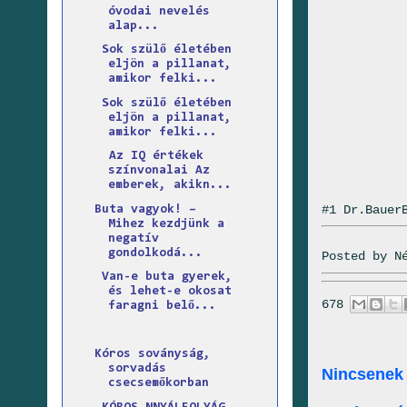
óvodai nevelés
alap...
Sok szülő életében
eljön a pillanat,
amikor felki...
Sok szülő életében
eljön a pillanat,
amikor felki...
Az IQ értékek
színvonalai Az
emberek, akikn...
#1 Dr.Bauer
Buta vagyok! –
Mihez kezdjünk a
negatív
gondolkodá...
Posted by
N
Van-e buta gyerek,
és lehet-e okosat
678
faragni belő...
Kóros soványság,
sorvadás
Nincsenek
csecsemőkorban