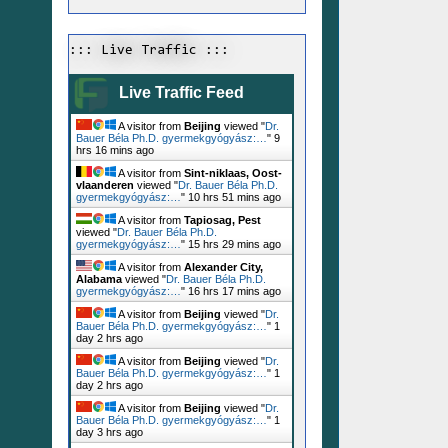
::: Live Traffic :::
Live Traffic Feed
A visitor from
Beijing
viewed "
Dr.
Bauer Béla Ph.D. gyermekgyógyász:…
"
9
hrs 16 mins ago
A visitor from
Sint-niklaas, Oost-
vlaanderen
viewed "
Dr. Bauer Béla Ph.D.
gyermekgyógyász:…
"
10 hrs 51 mins ago
A visitor from
Tapiosag, Pest
viewed "
Dr. Bauer Béla Ph.D.
gyermekgyógyász:…
"
15 hrs 29 mins ago
A visitor from
Alexander City,
Alabama
viewed "
Dr. Bauer Béla Ph.D.
gyermekgyógyász:…
"
16 hrs 17 mins ago
A visitor from
Beijing
viewed "
Dr.
Bauer Béla Ph.D. gyermekgyógyász:…
"
1
day 2 hrs ago
A visitor from
Beijing
viewed "
Dr.
Bauer Béla Ph.D. gyermekgyógyász:…
"
1
day 2 hrs ago
A visitor from
Beijing
viewed "
Dr.
Bauer Béla Ph.D. gyermekgyógyász:…
"
1
day 3 hrs ago