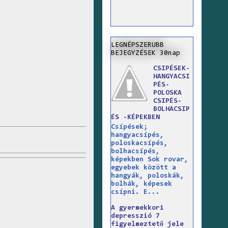
LEGNÉPSZERUBB
BEJEGYZÉSEK 30nap
CSIPÉSEK-
HANGYACSI
PÉS-
POLOSKA
CSIPÉS-
BOLHACSIP
ÉS -KÉPEKBEN
Csípések;
hangyacsípés,
poloskacsípés,
bolhacsípés,
képekben Sok rovar,
egyebek között a
hangyák, poloskák,
bolhák, képesek
csípni. E...
A gyermekkori
depresszió 7
figyelmeztető jele