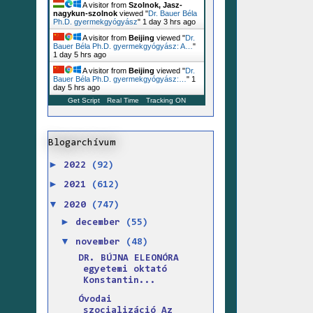
A visitor from
Szolnok, Jasz-
nagykun-szolnok
viewed "
Dr. Bauer Béla
Ph.D. gyermekgyógyász
"
1 day 3 hrs ago
A visitor from
Beijing
viewed "
Dr.
Bauer Béla Ph.D. gyermekgyógyász: A…
"
1 day 5 hrs ago
A visitor from
Beijing
viewed "
Dr.
Bauer Béla Ph.D. gyermekgyógyász:…
"
1
day 5 hrs ago
Get Script
Real Time
Tracking ON
Blogarchívum
►
2022
(92)
►
2021
(612)
▼
2020
(747)
►
december
(55)
▼
november
(48)
DR. BÚJNA ELEONÓRA
egyetemi oktató
Konstantin...
Óvodai
szocializáció Az