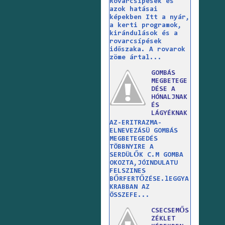
Rovarcsípések és
azok hatásai
képekben Itt a nyár,
a kerti programok,
kirándulások és a
rovarcsípések
időszaka. A rovarok
zöme ártal...
GOMBÁS
MEGBETEGE
DÉSE A
HÓNALJNAK
ÉS
LÁGYÉKNAK
AZ-ERITRAZMA-
ELNEVEZÁSÜ GOMBÁS
MEGBETEGEDÉS
TÖBBNYIRE A
SERDÜLŐK C.M GOMBA
OKOZTA,JÓINDULATU
FELSZINES
BŐRFERTŐZÉSE.lEGGYA
KRABBAN AZ
ÖSSZEFE...
CSECSEMŐS
ZÉKLET