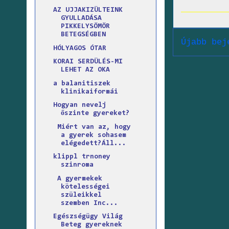
AZ UJJAKIZÜLTEINK
GYULLADÁSA
PIKKELYSÖMÖR
BETEGSÉGBEN
Újabb bej
HÓLYAGOS ÓTAR
KORAI SERDÜLÉS-MI
LEHET AZ OKA
a balanitiszek
klinikaiformái
Hogyan nevelj
őszinte gyereket?
Miért van az, hogy
a gyerek sohasem
elégedett?Áll...
klippl trnoney
szinroma
A gyermekek
kötelességei
szüleikkel
szemben Inc...
Egészségügy Világ
Beteg gyereknek