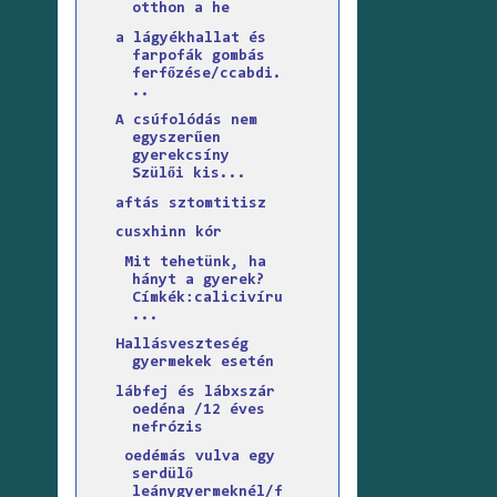
otthon a he
a lágyékhallat és
farpofák gombás
ferfőzése/ccabdi.
..
A csúfolódás nem
egyszerűen
gyerekcsíny
Szülői kis...
aftás sztomtitisz
cusxhinn kór
Mit tehetünk, ha
hányt a gyerek?
Címkék:calicivíru
...
Hallásveszteség
gyermekek esetén
lábfej és lábxszár
oedéna /12 éves
nefrózis
oedémás vulva egy
serdülő
leánygyermeknél/f