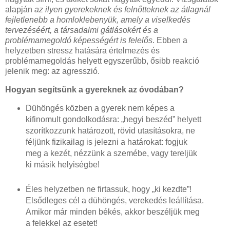
alapján
az ilyen gyerekeknek és felnőtteknek az átlagnál
fejletlenebb a homloklebenyük, amely a viselkedés
tervezéséért, a társadalmi gátlásokért és a
problémamegoldó képességért is felelős
. Ebben a
helyzetben stressz hatására értelmezés és
problémamegoldás helyett egyszerűbb, ősibb reakció
jelenik meg: az agresszió.
Hogyan segítsünk a gyereknek az óvodában?
Dühöngés közben a gyerek nem képes a
kifinomult gondolkodásra: „hegyi beszéd” helyett
szorítkozzunk határozott, rövid utasításokra, ne
féljünk fizikailag is jelezni a határokat: fogjuk
meg a kezét, nézzünk a szemébe, vagy tereljük
ki másik helyiségbe!
Éles helyzetben ne firtassuk, hogy „ki kezdte”!
Elsődleges cél a dühöngés, verekedés leállítása.
Amikor már minden békés, akkor beszéljük meg
a felekkel az esetet!