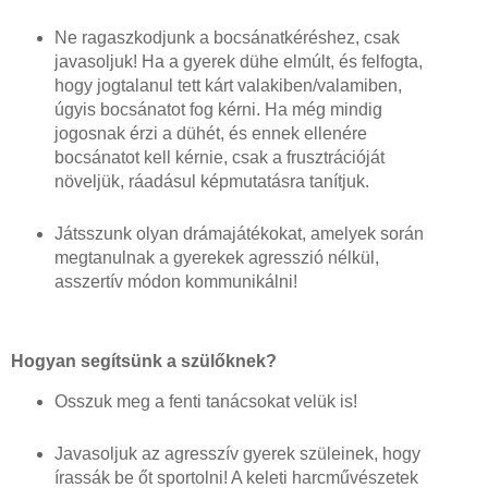
Ne ragaszkodjunk a bocsánatkéréshez, csak
javasoljuk! Ha a gyerek dühe elmúlt, és felfogta,
hogy jogtalanul tett kárt valakiben/valamiben,
úgyis bocsánatot fog kérni. Ha még mindig
jogosnak érzi a dühét, és ennek ellenére
bocsánatot kell kérnie, csak a frusztrációját
növeljük, ráadásul képmutatásra tanítjuk.
Játsszunk olyan drámajátékokat, amelyek során
megtanulnak a gyerekek agresszió nélkül,
asszertív módon kommunikálni!
Hogyan segítsünk a szülőknek?
Osszuk meg a fenti tanácsokat velük is!
Javasoljuk az agresszív gyerek szüleinek, hogy
írassák be őt sportolni! A keleti harcművészetek