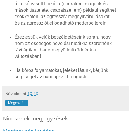
által képviselt filozófia (önuralom, magunk és
mások tisztelete, csapatszellem) például segíthet
csökkenteni az agresszív megnyilvánulásokat,
és az agressziót elfogadható mederbe terelni.
Éreztessük velük beszélgetéseink során, hogy
nem az esetleges nevelési hibáikra szeretnénk
rávilágítani, hanem együttműködnénk a
változásban!
Ha kóros folyamatokat, jeleket látunk, kérjünk
segítséget az óvodapszichológustó
Névtelen
at
10:43
Megosztás
Nincsenek megjegyzések: