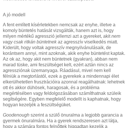
A jó modell
A fent említett kísérletekben nemcsak az enyhe, illetve a
komoly büntetés hatását vizsgálták, hanem azt is, hogy
milyen mértékű agresszió jellemzi azt a gyereket, akit
nem
vagy csak ritkán büntetnek
az agresszív viselkedés miatt.
Kiderült, hogy voltak agresszív megnyilvánulásaik, de
korántsem annyi, mint azoknak, akik enyhe büntetést kaptak.
Az ok az, hogy akit nem büntetnek (gyakran), abban nem
marad tüske, ami feszültséget kelt, ezért aztán nincs az
agressziónak üzemanyaga. Ráadásul, mivel nem kell
félniük a megtorlástól, ezek a gyerekek a mindennapi élet
elkerülhetetlen frusztrációira azonnal reagálhatnak: lehetnek
ott és akkor dühösek, haragosak, és a probléma
megértésében vagy feldolgozásában számíthatnak szüleik
segítségére. Egyben megfelelő modellt is kaphatnak, hogy
hogyan kezeljék a feszültségüket.
Goodenough
szerint a szülő önuralma a legjobb garancia a
gyermek önuralmára. Ha a gyerek rendszeresen azt látja,
hogy a számára fontos felnőttek higgadtan kezelik a