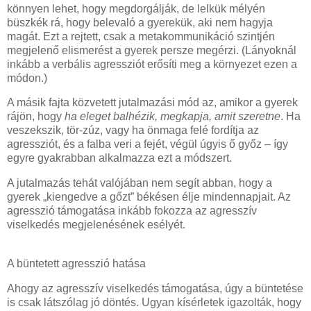
könnyen lehet, hogy megdorgálják, de lelkük mélyén
büszkék rá, hogy belevaló a gyerekük, aki nem hagyja
magát. Ezt a rejtett, csak a metakommunikáció szintjén
megjelenő elismerést a gyerek persze megérzi. (Lányoknál
inkább a verbális agressziót erősíti meg a környezet ezen a
módon.)
A másik fajta közvetett jutalmazási mód az, amikor a gyerek
rájön, hogy
ha eleget balhézik, megkapja, amit szeretne
. Ha
veszekszik, tör-zúz, vagy ha önmaga felé fordítja az
agressziót, és a falba veri a fejét, végül úgyis ő győz – így
egyre gyakrabban alkalmazza ezt a módszert.
A jutalmazás tehát valójában nem segít abban, hogy a
gyerek „kiengedve a gőzt” békésen élje mindennapjait. Az
agresszió támogatása inkább fokozza az agresszív
viselkedés megjelenésének esélyét.
A büntetett agresszió hatása
Ahogy az agresszív viselkedés támogatása, úgy a büntetése
is csak látszólag jó döntés. Ugyan kísérletek igazolták, hogy