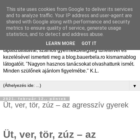
This site uses cookies from Google to deliver its services
Dr. Bauer Béla Ph.D.
and to analyze traffic. Your IP address and user-agent are
shared with Google along with performance and security
gyermekgyógyász
metrics to ensure quality of service, generate usage
statistics, and to detect and address abuse.
Dr. Bauer Béla Ph.D. gyermekgyógyász főorvos, 50 éves
LEARN MORE
GOT IT
tapasztalatával, számos gyermekbetegség tüneteivel és
kezelésével ismerteti meg a blog.bauerbela.ro kismamablog
látogatóit. "Nagyon hasznos tanácsokat olvashattunk ismét.
Minden szülőnek ajánlom figyelmébe." K.L.
▼
2021. február 12., péntek
Üt, ver, tör, zúz – az agresszív gyerek
Üt, ver, tör, zúz – az