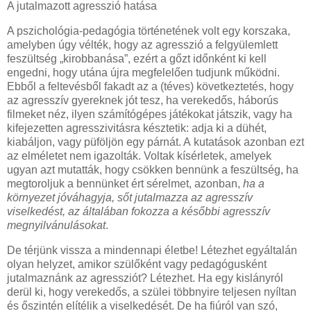
A jutalmazott agresszió hatása
A pszichológia-pedagógia történetének volt egy korszaka,
amelyben úgy vélték, hogy az agresszió a felgyülemlett
feszültség „kirobbanása”, ezért a gőzt időnként ki kell
engedni, hogy utána újra megfelelően tudjunk működni.
Ebből a feltevésből fakadt az a (téves) következtetés, hogy
az agresszív gyereknek jót tesz, ha verekedős, háborús
filmeket néz, ilyen számítógépes játékokat játszik, vagy ha
kifejezetten agresszivitásra késztetik: adja ki a dühét,
kiabáljon, vagy püföljön egy párnát. A kutatások azonban ezt
az elméletet nem igazolták. Voltak kísérletek, amelyek
ugyan azt mutatták, hogy csökken bennünk a feszültség, ha
megtoroljuk a bennünket ért sérelmet, azonban,
ha a
környezet jóváhagyja, sőt jutalmazza az agresszív
viselkedést, az általában fokozza a későbbi agresszív
megnyilvánulásokat
.
De térjünk vissza a mindennapi életbe! Létezhet egyáltalán
olyan helyzet, amikor szülőként vagy pedagógusként
jutalmaznánk az agressziót? Létezhet. Ha egy kislányról
derül ki, hogy verekedős, a szülei többnyire teljesen nyíltan
és őszintén elítélik a viselkedését. De ha fiúról van szó,