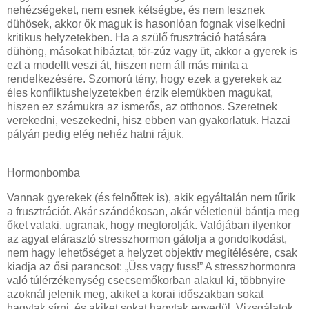
nehézségeket, nem esnek kétségbe, és nem lesznek
dühösek, akkor ők maguk is hasonlóan fognak viselkedni
kritikus helyzetekben. Ha a szülő frusztráció hatására
dühöng, másokat hibáztat, tör-zúz vagy üt, akkor a gyerek is
ezt a modellt veszi át, hiszen nem áll más minta a
rendelkezésére. Szomorú tény, hogy ezek a gyerekek az
éles konfliktushelyzetekben érzik elemükben magukat,
hiszen ez számukra az ismerős, az otthonos. Szeretnek
verekedni, veszekedni, hisz ebben van gyakorlatuk. Hazai
pályán pedig elég nehéz hatni rájuk.
Hormonbomba
Vannak gyerekek (és felnőttek is), akik egyáltalán nem tűrik
a frusztrációt. Akár szándékosan, akár véletlenül bántja meg
őket valaki, ugranak, hogy megtorolják. Valójában ilyenkor
az agyat elárasztó stresszhormon gátolja a gondolkodást,
nem hagy lehetőséget a helyzet objektív megítélésére, csak
kiadja az ősi parancsot: „Üss vagy fuss!” A stresszhormonra
való túlérzékenység csecsemőkorban alakul ki, többnyire
azoknál jelenik meg, akiket a korai időszakban sokat
hagytak sírni, és akiket sokat hagytak egyedül. Vizsgálatok