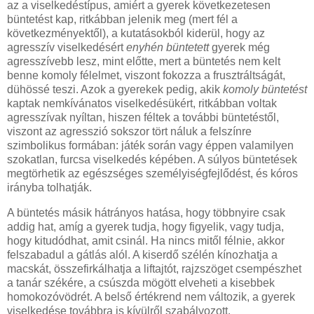
az a viselkedéstípus, amiért a gyerek következetesen
büntetést kap, ritkábban jelenik meg (mert fél a
következményektől), a kutatásokból kiderül, hogy az
agresszív viselkedésért
enyhén büntetett
gyerek még
agresszívebb lesz, mint előtte, mert a büntetés nem kelt
benne komoly félelmet, viszont fokozza a frusztráltságát,
dühössé teszi. Azok a gyerekek pedig, akik
komoly büntetést
kaptak nemkívánatos viselkedésükért, ritkábban voltak
agresszívak nyíltan, hiszen féltek a további büntetéstől,
viszont az agresszió sokszor tört náluk a felszínre
szimbolikus formában: játék során vagy éppen valamilyen
szokatlan, furcsa viselkedés képében. A súlyos büntetések
megtörhetik az egészséges személyiségfejlődést, és kóros
irányba tolhatják.
A büntetés másik hátrányos hatása, hogy többnyire csak
addig hat, amíg a gyerek tudja, hogy figyelik, vagy tudja,
hogy kitudódhat, amit csinál. Ha nincs mitől félnie, akkor
felszabadul a gátlás alól. A kiserdő szélén kínozhatja a
macskát, összefirkálhatja a liftajtót, rajzszöget csempészhet
a tanár székére, a csúszda mögött elveheti a kisebbek
homokozóvödrét. A belső értékrend nem változik, a gyerek
viselkedése továbbra is kívülről szabályozott.