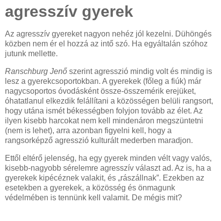
agresszív gyerek
Az agresszív gyereket nagyon nehéz jól kezelni. Dühöngés
közben nem ér el hozzá az intő szó. Ha egyáltalán szóhoz
jutunk mellette.
Ranschburg Jenő
szerint agresszió mindig volt és mindig is
lesz a gyerekcsoportokban. A gyerekek (főleg a fiúk) már
nagycsoportos óvodásként össze-összemérik erejüket,
óhatatlanul elkezdik felállítani a közösségen belüli rangsort,
hogy utána ismét békességben folyjon tovább az élet. Az
ilyen kisebb harcokat nem kell mindenáron megszüntetni
(nem is lehet), arra azonban figyelni kell, hogy a
rangsorképző agresszió kulturált mederben maradjon.
Ettől eltérő jelenség, ha egy gyerek minden vélt vagy valós,
kisebb-nagyobb sérelemre agresszív választ ad. Az is, ha a
gyerekek kipécéznek valakit, és „rászállnak”. Ezekben az
esetekben a gyerekek, a közösség és önmagunk
védelmében is tennünk kell valamit. De mégis mit?