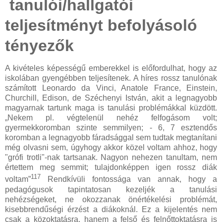
tanulói/hallgatói
teljesítményt befolyásoló
tényezők
A kivételes képességű emberekkel is előfordulhat, hogy az
iskolában gyengébben teljesítenek. A híres rossz tanulónak
számított Leonardo da Vinci, Anatole France, Einstein,
Churchill, Edison, de Széchenyi István, akit a legnagyobb
magyarnak tartunk maga is tanulási problémákkal küzdött.
„Nekem pl. végtelenül nehéz felfogásom volt;
gyermekkoromban szinte semmilyen; - 6, 7 esztendős
koromban a legnagyobb fáradsággal sem tudtak megtanítani
még olvasni sem, úgyhogy akkor közel voltam ahhoz, hogy
"grófi trotli"-nak tartsanak. Nagyon nehezen tanultam, nem
értettem meg semmit; tulajdonképpen igen rossz diák
117
voltam”
Rendkívüli fontossága van annak, hogy a
pedagógusok tapintatosan kezeljék a tanulási
nehézségeket, ne okozzanak önértékelési problémát,
kisebbrendűségi érzést a diákoknál. Ez a kijelentés nem
csak a közoktatásra, hanem a felső és felnőttoktatásra is