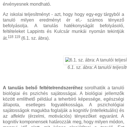
érvényesnek mondható.
Az iskolai teljesítményt - azt, hogy hogy egy-egy tárgyból a
tanuló milyen eredményt ér el,- számos tényező
befolyásolja. A tanulás hatékonyságát befolyásoló,
feltételeket Lappints és Kulcsár munkái nyomán tekintjük
118 119
át.
(6.1. sz. ábra).
6.1. sz. ábra: A tanulói telje
A tanulás belső feltételrendszeréhez
sorolhatók a tanuló
biológiai és pszichés sajátosságai. A biológiai jellemzők
között említhető például a teherbíró képessége, egészségi
állapota, esetleges fogyatékossága. A pszichológiai
sajátosságok magukba foglalják a kognitív (intellektuális) és
az affektív (érzelmi, motivációs) tényezőket egyaránt. A
kognitív komponensek határozzák meg, hogy milyen módon,