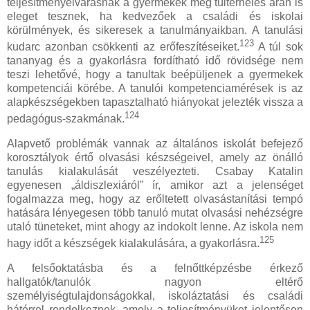
teljesítményelvárásnak a gyermekek még túlterhelés árán is
eleget tesznek, ha kedvezőek a családi és iskolai
körülmények, és sikeresek a tanulmányaikban. A tanulási
123
kudarc azonban csökkenti az erőfeszítéseiket.
A túl sok
tananyag és a gyakorlásra fordítható idő rövidsége nem
teszi lehetővé, hogy a tanultak beépüljenek a gyermekek
kompetenciái körébe. A tanulói kompetenciamérések is az
alapkészségekben tapasztalható hiányokat jelezték vissza a
124
pedagógus-szakmának.
Alapvető problémák vannak az általános iskolát befejező
korosztályok értő olvasási készségeivel, amely az önálló
tanulás kialakulását veszélyezteti. Csabay Katalin
egyenesen „áldiszlexiáról” ír, amikor azt a jelenséget
fogalmazza meg, hogy az erőltetett olvasástanítási tempó
hatására lényegesen több tanuló mutat olvasási nehézségre
utaló tüneteket, mint ahogy az indokolt lenne. Az iskola nem
125
hagy időt a készségek kialakulására, a gyakorlásra.
A felsőoktatásba és a felnőttképzésbe érkező
hallgatók/tanulók nagyon eltérő
személyiségtulajdonságokkal, iskoláztatási és családi
hátérrel rendelkeznek, amely a teljesítményüket jelentősen