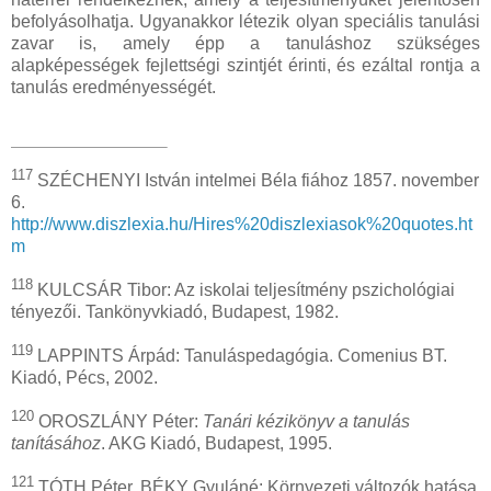
befolyásolhatja. Ugyanakkor létezik olyan speciális tanulási
zavar is, amely épp a tanuláshoz szükséges
alapképességek fejlettségi szintjét érinti, és ezáltal rontja a
tanulás eredményességét.
117
SZÉCHENYI István intelmei Béla fiához 1857. november
6.
http://www.diszlexia.hu/Hires%20diszlexiasok%20quotes.ht
m
118
KULCSÁR Tibor: Az iskolai teljesítmény pszichológiai
tényezői. Tankönyvkiadó, Budapest, 1982.
119
LAPPINTS Árpád: Tanuláspedagógia. Comenius BT.
Kiadó, Pécs, 2002.
120
OROSZLÁNY Péter:
Tanári kézikönyv a tanulás
tanításához
. AKG Kiadó, Budapest, 1995.
121
TÓTH Péter, BÉKY Gyuláné: Környezeti változók hatása