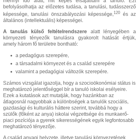
mennyi idő alatt, mit képes elsajátítani a tanuló. Ezt
befolyásolhatja az előzetes tudása, a tanulási, tudásszerző
120
képessége, tanulási önszabályozási képessége,
és az
általános (intellektuális) képességei.
A tanulás külső feltételrendszere
alatt lényegében a
környezeti tényezők tanulásra gyakorolt hatását értjük,
amely három fő területre bontható:
a pedagógus szerepére,
a társadalmi környezet és a család szerepére
valamint a pedagógiai változók szerepére.
Számos vizsgálat igazolja, hogy a szocioökonómiai státus is
meghatározó jelentőséggel bír a tanuló iskolai esélyeire.
Ezek a kutatások azt mutatják, hogy hazánkban az
átlagosnál nagyobbak a különbségek a tanulók szociális,
gazdasági és kulturális háttere szerint, továbbá hogy a
szülők (főként az anya) iskolai végzettsége és munkaerő-
piaci pozíciója a gyerek sikerességének egyik legfontosabb
meghatározó tényezője.
A család anyagi helyzete, illetve tanulási környezetének