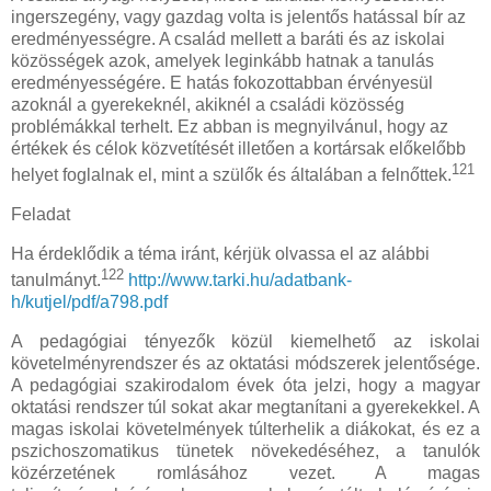
ingerszegény, vagy gazdag volta is jelentős hatással bír az
eredményességre. A család mellett a baráti és az iskolai
közösségek azok, amelyek leginkább hatnak a tanulás
eredményességére. E hatás fokozottabban érvényesül
azoknál a gyerekeknél, akiknél a családi közösség
problémákkal terhelt. Ez abban is megnyilvánul, hogy az
értékek és célok közvetítését illetően a kortársak előkelőbb
121
helyet foglalnak el, mint a szülők és általában a felnőttek.
Feladat
Ha érdeklődik a téma iránt, kérjük olvassa el az alábbi
122
tanulmányt.
http://www.tarki.hu/adatbank-
h/kutjel/pdf/a798.pdf
A pedagógiai tényezők közül kiemelhető az iskolai
követelményrendszer és az oktatási módszerek jelentősége.
A pedagógiai szakirodalom évek óta jelzi, hogy a magyar
oktatási rendszer túl sokat akar megtanítani a gyerekekkel. A
magas iskolai követelmények túlterhelik a diákokat, és ez a
pszichoszomatikus tünetek növekedéséhez, a tanulók
közérzetének romlásához vezet. A magas