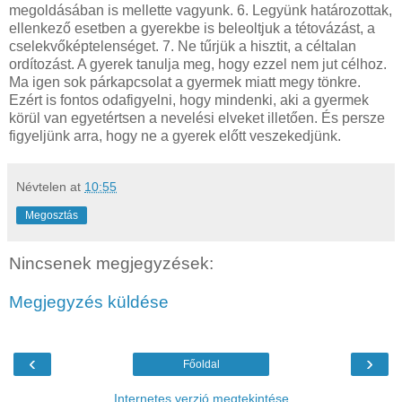
megoldásában is mellette vagyunk. 6. Legyünk határozottak,
ellenkező esetben a gyerekbe is beleoltjuk a tétovázást, a
cselekvőképtelenséget. 7. Ne tűrjük a hisztit, a céltalan
ordítozást. A gyerek tanulja meg, hogy ezzel nem jut célhoz.
Ma igen sok párkapcsolat a gyermek miatt megy tönkre.
Ezért is fontos odafigyelni, hogy mindenki, aki a gyermek
körül van egyetértsen a nevelési elveket illetően. És persze
figyeljünk arra, hogy ne a gyerek előtt veszekedjünk.
Névtelen
at
10:55
Megosztás
Nincsenek megjegyzések:
Megjegyzés küldése
‹
›
Főoldal
Internetes verzió megtekintése