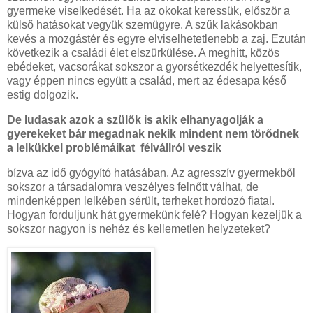
gyermeke viselkedését. Ha az okokat keressük, először a
külső hatásokat vegyük szemügyre. A szűk lakásokban
kevés a mozgástér és egyre elviselhetetlenebb a zaj. Ezután
következik a családi élet elszürkülése. A meghitt, közös
ebédeket, vacsorákat sokszor a gyorsétkezdék helyettesítik,
vagy éppen nincs együtt a család, mert az édesapa késő
estig dolgozik.
De ludasak azok a szülők is akik elhanyagolják a
gyerekeket bár megadnak nekik mindent nem törődnek
a lelkükkel problémáikat félvállról veszik
bízva az idő gyógyító hatásában. Az agresszív gyermekből
sokszor a társadalomra veszélyes felnőtt válhat, de
mindenképpen lelkében sérült, terheket hordozó fiatal.
Hogyan forduljunk hát gyermekünk felé? Hogyan kezeljük a
sokszor nagyon is nehéz és kellemetlen helyzeteket?