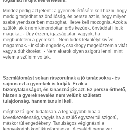
fogalmát is újra kell értékelni.
Mindez pedig azt jelenti: a gyermek értésére kell hozni, hogy
meddig terjedhet az önállóság, és persze azt is, hogy milyen
szabályrendszerben mozoghat, illetve kell mozognia. Azok a
szülők, akik nem kimondottan erős kezűek, önváddal illetik
magukat: - Úgy érzem, igazságtalan vagyok, ha
megbüntetem a gyereket. - Nem tudok tekintélyt kivívni
magamnak. - Inkább engedek, csakhogy megelőzzem a vitát
vagy a dühkitörést. - Nem akarok olyan szigorú lenni, mint
velem a szüleim voltak.
Szemlátomást sokan rászorulnak a jó tanácsokra - és
sajnos ezt a gyerekek is tudják. Érzik a
bizonytalanságot, és kihasználják azt. Ez persze érthető,
hiszen a gyereknevelés nem velünk született
tulajdonság, hanem tanulni kell,
méghozzá igen tudatosan. A legnagyobb hiba a
következetlenség, vagyis ha a szülő egyszer túl szigorú,
máskor túl engedékeny. Tanulságos végignézni a
leggyakoribb konfliktusforrásokat. A családi perpatvar