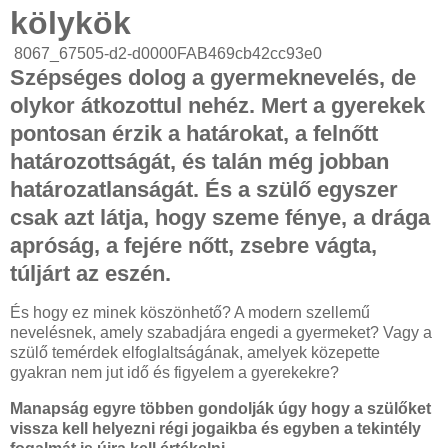
kölykök
8067_67505-d2-d0000FAB469cb42cc93e0
Szépséges dolog a gyermeknevelés, de
olykor átkozottul nehéz. Mert a gyerekek
pontosan érzik a határokat, a felnőtt
határozottságát, és talán még jobban
határozatlanságát. És a szülő egyszer
csak azt látja, hogy szeme fénye, a drága
apróság, a fejére nőtt, zsebre vágta,
túljárt az eszén.
És hogy ez minek köszönhető? A modern szellemű
nevelésnek, amely szabadjára engedi a gyermeket? Vagy a
szülő temérdek elfoglaltságának, amelyek közepette
gyakran nem jut idő és figyelem a gyerekekre?
Manapság egyre többen gondolják úgy hogy a szülőket
vissza kell helyezni régi jogaikba és egyben a tekintély