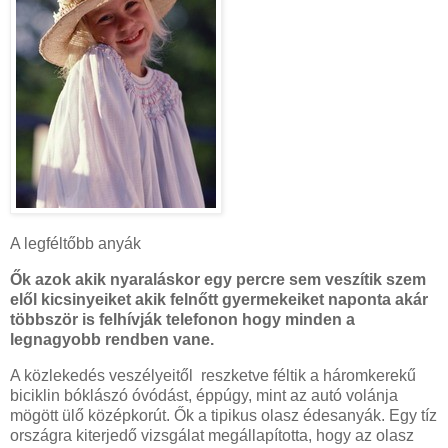
A legféltőbb anyák
Ők azok akik nyaraláskor egy percre sem veszítik szem
elől kicsinyeiket akik felnőtt gyermekeiket naponta akár
többször is felhívják telefonon hogy minden a
legnagyobb rendben vane.
A közlekedés veszélyeitől reszketve féltik a háromkerekű
biciklin bóklászó óvódást, éppúgy, mint az autó volánja
mögött ülő középkorút. Ők a tipikus olasz édesanyák. Egy tíz
országra kiterjedő vizsgálat megállapította, hogy az olasz