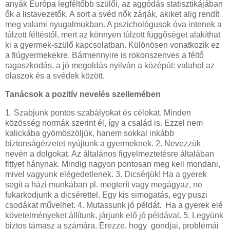
anyák Európa legféltőbb szülői, az aggódás statisztikájában
ők a listavezetők. A sort a svéd nők zárják, akiket alig rendít
meg valami nyugalmukban. A pszichológusok óva intenek a
túlzott féltéstől, mert az könnyen túlzott függőséget alakíthat
ki a gyermek-szülő kapcsolatban. Különösen vonatkozik ez
a fiúgyermekekre. Bármennyire is rokonszenves a féltő
ragaszkodás, a jó megoldás nyilván a középút: valahol az
olaszok és a svédek között.
Tanácsok a pozitív nevelés szellemében
1. Szabjunk pontos szabályokat és célokat. Minden
közösség normák szerint él, így a család is. Ezzel nem
kalickába gyömöszöljük, hanem sokkal inkább
biztonságérzetet nyújtunk a gyermeknek. 2. Nevezzük
nevén a dolgokat. Az általános figyelmeztetésre általában
fittyet hánynak. Mindig nagyon pontosan meg kell mondani,
mivel vagyunk elégedetlenek. 3. Dicsérjük! Ha a gyerek
segít a házi munkában pl. megterít vagy megágyaz, ne
fukarkodjunk a dicsérettel. Egy kis simogatás, egy puszi
csodákat művelhet. 4. Mutassunk jó példát. Ha a gyerek elé
követelményeket állítunk, járjunk elő jó példával. 5. Legyünk
biztos támasz a számára. Érezze, hogy gondjai, problémái