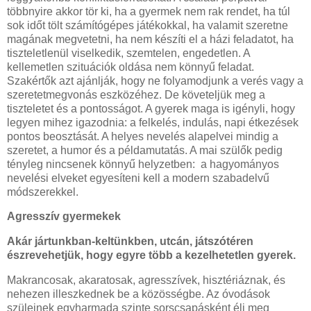
többnyire akkor tör ki, ha a gyermek nem rak rendet, ha túl
sok időt tölt számítógépes játékokkal, ha valamit szeretne
magának megvetetni, ha nem készíti el a házi feladatot, ha
tiszteletlenül viselkedik, szemtelen, engedetlen. A
kellemetlen szituációk oldása nem könnyű feladat.
Szakértők azt ajánlják, hogy ne folyamodjunk a verés vagy a
szeretetmegvonás eszközéhez. De követeljük meg a
tiszteletet és a pontosságot. A gyerek maga is igényli, hogy
legyen mihez igazodnia: a felkelés, indulás, napi étkezések
pontos beosztását. A helyes nevelés alapelvei mindig a
szeretet, a humor és a példamutatás. A mai szülők pedig
tényleg nincsenek könnyű helyzetben: a hagyományos
nevelési elveket egyesíteni kell a modern szabadelvű
módszerekkel.
Agresszív gyermekek
Akár jártunkban-keltünkben, utcán, játszótéren
észrevehetjük, hogy egyre több a kezelhetetlen gyerek.
Makrancosak, akaratosak, agresszívek, hisztériáznak, és
nehezen illeszkednek be a közösségbe. Az óvodások
szüleinek egyharmada szinte sorscsapásként éli meg