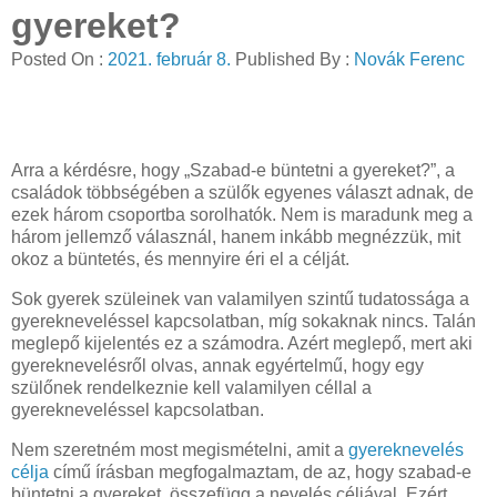
gyereket?
Posted On :
2021. február 8.
Published By :
Novák Ferenc
Arra a kérdésre, hogy „Szabad-e büntetni a gyereket?”, a
családok többségében a szülők egyenes választ adnak, de
ezek három csoportba sorolhatók. Nem is maradunk meg a
három jellemző válasznál, hanem inkább megnézzük, mit
okoz a büntetés, és mennyire éri el a célját.
Sok gyerek szüleinek van valamilyen szintű tudatossága a
gyerekneveléssel kapcsolatban, míg sokaknak nincs. Talán
meglepő kijelentés ez a számodra. Azért meglepő, mert aki
gyereknevelésről olvas, annak egyértelmű, hogy egy
szülőnek rendelkeznie kell valamilyen céllal a
gyerekneveléssel kapcsolatban.
Nem szeretném most megismételni, amit a
gyereknevelés
célja
című írásban megfogalmaztam, de az, hogy szabad-e
büntetni a gyereket, összefügg a nevelés céljával. Ezért