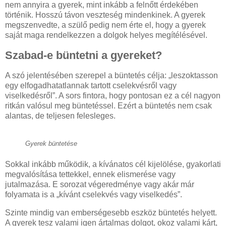
nem annyira a gyerek, mint inkább a felnőtt érdekében
történik. Hosszú távon veszteség mindenkinek. A gyerek
megszenvedte, a szülő pedig nem érte el, hogy a gyerek
saját maga rendelkezzen a dolgok helyes megítélésével.
Szabad-e büntetni a gyereket?
A szó jelentésében szerepel a büntetés célja: „leszoktasson
egy elfogadhatatlannak tartott cselekvésről vagy
viselkedésről”. A sors fintora, hogy pontosan ez a cél nagyon
ritkán valósul meg büntetéssel. Ezért a büntetés nem csak
alantas, de teljesen felesleges.
Gyerek büntetése
Sokkal inkább működik, a kívánatos cél kijelölése, gyakorlati
megvalósítása tettekkel, ennek elismerése vagy
jutalmazása. E sorozat végeredménye vagy akár már
folyamata is a „kívánt cselekvés vagy viselkedés”.
Szinte mindig van emberségesebb eszköz büntetés helyett.
A gyerek tesz valami igen ártalmas dolgot, okoz valami kárt,