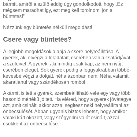
bármit, amiről a szülő eddig úgy gondolkodott, hogy „Ez
mégsem maradhat így, ezt meg kell torolnom, jön a
büntetés!”
Nézzünk egy büntetés nélküli megoldást!
Csere vagy büntetés?
A legjobb megoldások alapja a csere helyreállítása. A
gyerek, aki elvégzi a feladatait, cserében van a családjával,
a szüleivel. A gyerek, aki mindig csak kap, az nem nyújt
cserében eleget. Sok gyerek pedig a leggyakrabban többé-
kevésbé végzi a dolgát, néha azonban nem. Néha valamit
akaratlanul vagy szándékosan rombol.
Akármit is tett a gyerek, szembeállítható vele egy vagy több
hasonló mértékű jó tett. Ha eléred, hogy a gyerek jóvátegye
azt, amit csinált, akkor azzal segítesz neki helyreállítani az
önbecsülését. Abban ugyanis biztos lehetsz, hogy amikor
valaki kárt okozott, vagy szégyellni valót csinált, azzal
csökkent az önbecsülése.