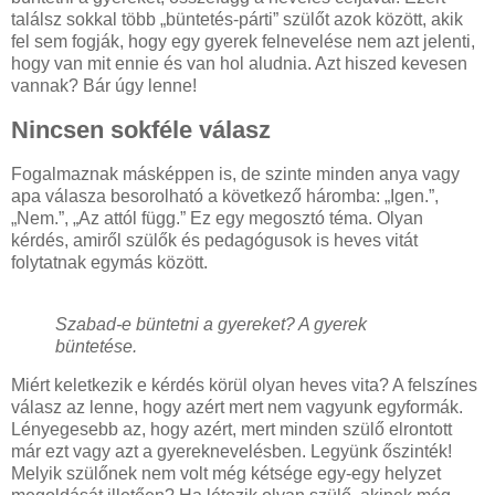
találsz sokkal több „büntetés-párti” szülőt azok között, akik
fel sem fogják, hogy egy gyerek felnevelése nem azt jelenti,
hogy van mit ennie és van hol aludnia. Azt hiszed kevesen
vannak? Bár úgy lenne!
Nincsen sokféle válasz
Fogalmaznak másképpen is, de szinte minden anya vagy
apa válasza besorolható a következő háromba: „Igen.”,
„Nem.”, „Az attól függ.” Ez egy megosztó téma. Olyan
kérdés, amiről szülők és pedagógusok is heves vitát
folytatnak egymás között.
Szabad-e büntetni a gyereket? A gyerek
büntetése.
Miért keletkezik e kérdés körül olyan heves vita? A felszínes
válasz az lenne, hogy azért mert nem vagyunk egyformák.
Lényegesebb az, hogy azért, mert minden szülő elrontott
már ezt vagy azt a gyereknevelésben. Legyünk őszinték!
Melyik szülőnek nem volt még kétsége egy-egy helyzet