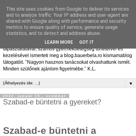
This site uses cookies from Google to deliver its services
Dr. Bauer Béla Ph.D.
and to analyze traffic. Your IP address and user-agent are
shared with Google along with performance and security
gyermekgyógyász
metrics to ensure quality of service, generate usage
statistics, and to detect and address abuse.
Dr. Bauer Béla Ph.D. gyermekgyógyász főorvos, 50 éves
LEARN MORE
GOT IT
tapasztalatával, számos gyermekbetegség tüneteivel és
kezelésével ismerteti meg a blog.bauerbela.ro kismamablog
látogatóit. "Nagyon hasznos tanácsokat olvashattunk ismét.
Minden szülőnek ajánlom figyelmébe." K.L.
▼
2022. január 15., szombat
Szabad-e büntetni a gyereket?
Szabad-e büntetni a