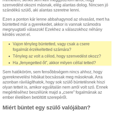
szenvedést okozni másnak, elég alantas dolog. Nincsen jó
szándékú szülő, aki alantas szeretne lenni.
Ezen a ponton kár lenne abbahagynod az olvasást, mert ha
büntetted már a gyerekedet, akkor is vannak számodra
megnyugtató válaszok! Ezekhez a válaszokhoz néhány
kérdés vezet el.
Vajon tényleg büntetted, vagy csak a csere
fogalmát érzékeltetted számára?
Tényleg az volt a célod, hogy szenvedést okozz?
Ha „fenyegetted őt”, akkor milyen céllal tetted?
Sem hatóköröm, sem fensőbbségem nincs ahhoz, hogy
gyereknevelési hibákat bocsássak meg másoknak. Arra
azonban rávilágíthatok, hogy sok szülő büntetésnek hiszi
olyan tetteit is, amikor egyáltalán nem arról volt szó. Ennek
megértéséhez beszélünk majd a „csere” fogalmának az
ember életében betöltött szerepéről.
Miért büntet egy szülő valójában?