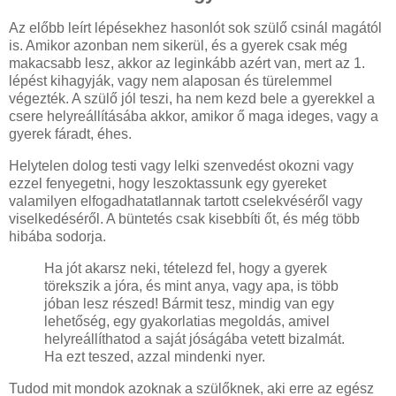
Az előbb leírt lépésekhez hasonlót sok szülő csinál magától
is. Amikor azonban nem sikerül, és a gyerek csak még
makacsabb lesz, akkor az leginkább azért van, mert az 1.
lépést kihagyják, vagy nem alaposan és türelemmel
végezték. A szülő jól teszi, ha nem kezd bele a gyerekkel a
csere helyreállításába akkor, amikor ő maga ideges, vagy a
gyerek fáradt, éhes.
Helytelen dolog testi vagy lelki szenvedést okozni vagy
ezzel fenyegetni, hogy leszoktassunk egy gyereket
valamilyen elfogadhatatlannak tartott cselekvéséről vagy
viselkedéséről. A büntetés csak kisebbíti őt, és még több
hibába sodorja.
Ha jót akarsz neki, tételezd fel, hogy a gyerek
törekszik a jóra, és mint anya, vagy apa, is több
jóban lesz részed! Bármit tesz, mindig van egy
lehetőség, egy gyakorlatias megoldás, amivel
helyreállíthatod a saját jóságába vetett bizalmát.
Ha ezt teszed, azzal mindenki nyer.
Tudod mit mondok azoknak a szülőknek, aki erre az egész