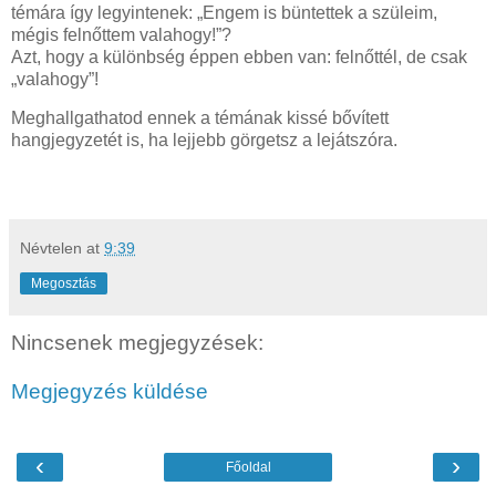
témára így legyintenek: „Engem is büntettek a szüleim,
mégis felnőttem valahogy!”?
Azt, hogy a különbség éppen ebben van: felnőttél, de csak
„valahogy”!
Meghallgathatod ennek a témának kissé bővített
hangjegyzetét is, ha lejjebb görgetsz a lejátszóra.
Névtelen
at
9:39
Megosztás
Nincsenek megjegyzések:
Megjegyzés küldése
‹
›
Főoldal