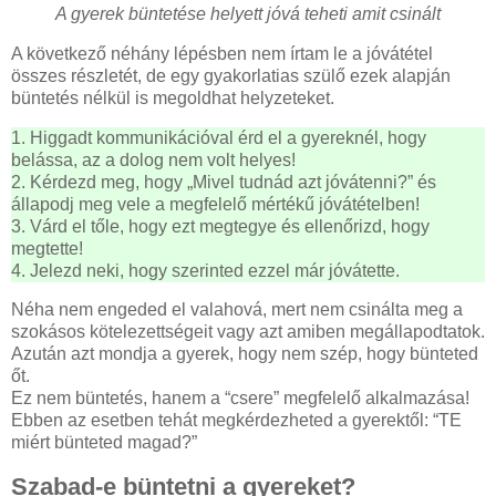
A gyerek büntetése helyett jóvá teheti amit csinált
A következő néhány lépésben nem írtam le a jóvátétel
összes részletét, de egy gyakorlatias szülő ezek alapján
büntetés nélkül is megoldhat helyzeteket.
1. Higgadt kommunikációval érd el a gyereknél, hogy
belássa, az a dolog nem volt helyes!
2. Kérdezd meg, hogy „Mivel tudnád azt jóvátenni?” és
állapodj meg vele a megfelelő mértékű jóvátételben!
3. Várd el tőle, hogy ezt megtegye és ellenőrizd, hogy
megtette!
4. Jelezd neki, hogy szerinted ezzel már jóvátette.
Néha nem engeded el valahová, mert nem csinálta meg a
szokásos kötelezettségeit vagy azt amiben megállapodtatok.
Azután azt mondja a gyerek, hogy nem szép, hogy bünteted
őt.
Ez nem büntetés, hanem a “csere” megfelelő alkalmazása!
Ebben az esetben tehát megkérdezheted a gyerektől: “TE
miért bünteted magad?”
Szabad-e büntetni a gyereket?