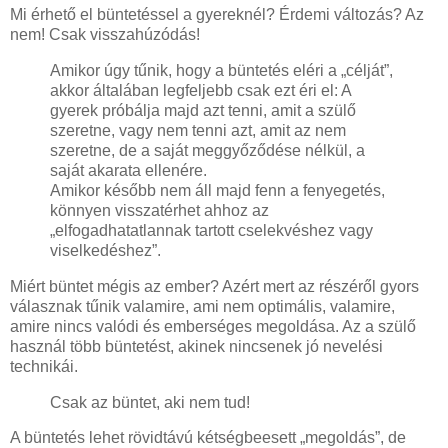
Mi érhető el büntetéssel a gyereknél? Érdemi változás? Az
nem! Csak visszahúzódás!
Amikor úgy tűnik, hogy a büntetés eléri a „célját”,
akkor általában legfeljebb csak ezt éri el: A
gyerek próbálja majd azt tenni, amit a szülő
szeretne, vagy nem tenni azt, amit az nem
szeretne, de a saját meggyőződése nélkül, a
saját akarata ellenére.
Amikor később nem áll majd fenn a fenyegetés,
könnyen visszatérhet ahhoz az
„elfogadhatatlannak tartott cselekvéshez vagy
viselkedéshez”.
Miért büntet mégis az ember? Azért mert az részéről gyors
válasznak tűnik valamire, ami nem optimális, valamire,
amire nincs valódi és emberséges megoldása. Az a szülő
használ több büntetést, akinek nincsenek jó nevelési
technikái.
Csak az büntet, aki nem tud!
A büntetés lehet rövidtávú kétségbeesett „megoldás”, de