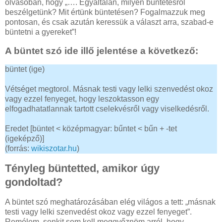
olvasóban, hogy „…. Egyáltalán, milyen büntetésről
beszélgetünk? Mit értünk büntetésen? Fogalmazzuk meg
pontosan, és csak azután keressük a választ arra, szabad-e
büntetni a gyereket”!
A büntet szó ide illő jelentése a következő:
büntet (ige)
Vétséget megtorol. Másnak testi vagy lelki szenvedést okoz
vagy ezzel fenyeget, hogy leszoktasson egy
elfogadhatatlannak tartott cselekvésről vagy viselkedésről.
Eredet [büntet < középmagyar: bűntet < bűn + -tet
(igeképző)]
(forrás:
wikiszotar.hu
)
Tényleg büntetted, amikor úgy
gondoltad?
A büntet szó meghatározásában elég világos a tett: „másnak
testi vagy lelki szenvedést okoz vagy ezzel fenyeget”.
Remélem, senkit sem kell meggyőznöm arról, hogy