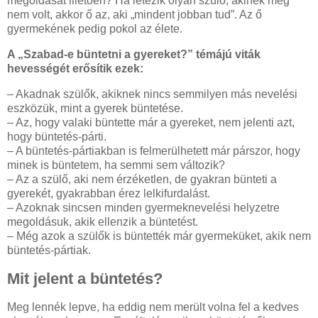
megoldását illetően? Ha létezik olyan szülő, akinek még
nem volt, akkor ő az, aki „mindent jobban tud”. Az ő
gyermekének pedig pokol az élete.
A „Szabad-e büntetni a gyereket?” témájú viták
hevességét erősítik ezek:
– Akadnak szülők, akiknek nincs semmilyen más nevelési
eszközük, mint a gyerek büntetése.
– Az, hogy valaki büntette már a gyereket, nem jelenti azt,
hogy büntetés-párti.
– A büntetés-pártiakban is felmerülhetett már párszor, hogy
minek is büntetem, ha semmi sem változik?
– Az a szülő, aki nem érzéketlen, de gyakran bünteti a
gyerekét, gyakrabban érez lelkifurdalást.
– Azoknak sincsen minden gyermeknevelési helyzetre
megoldásuk, akik ellenzik a büntetést.
– Még azok a szülők is büntették már gyermeküket, akik nem
büntetés-pártiak.
Mit jelent a büntetés?
Meg lennék lepve, ha eddig nem merült volna fel a kedves