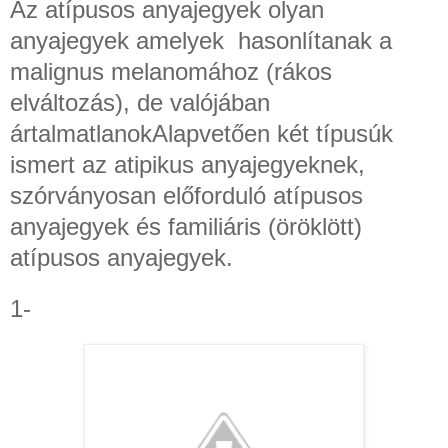
Az atípusos anyajegyek olyan
anyajegyek amelyek
hasonlítanak a
malignus melanomához (rákos
elváltozás), de valójában
ártalmatlanokAlapvetően két típusúk
ismert az atipikus anyajegyeknek,
szórványosan előforduló atípusos
anyajegyek és familiáris (öröklött)
atípusos anyajegyek.
1-