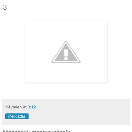
3-
Névtelen
at
9:12
Megosztás