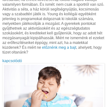
valamilyen formában. És ismét: nem csak a sportról van szó.
Aktivitás a séta, a ház körüli segítségnyújtás, kocsimosás
vagy a szabadtéri játék is. Young és kollégái egyébként
jelenleg is programokat dolgoznak ki iskolák számára,
melyekben játékosítják a mozgást. A gyerekek pontokat
gyűjthetnek az aktivitásokért és az egészségtudatos
szokásokért, és krediteket kell gyűjteniük, hogy az adott hét
mozgásanyagát kipipálhassák. Miért ne ismernénk el ezeket
az erőfeszítéseiket éppúgy, mint azt, ha a matekkal
küzdenek? És miért ne
előznénk meg a bajt
, ahelyett, hogy
tüzet oltanánk?
kapcsolódó