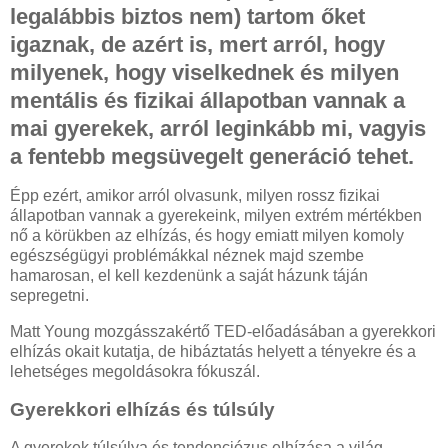
legalábbis biztos nem) tartom őket
igaznak, de azért is, mert arról, hogy
milyenek, hogy viselkednek és milyen
mentális és fizikai állapotban vannak a
mai gyerekek, arról leginkább mi, vagyis
a fentebb megsüvegelt generáció tehet.
Épp ezért, amikor arról olvasunk, milyen rossz fizikai
állapotban vannak a gyerekeink, milyen extrém mértékben
nő a körükben az elhízás, és hogy emiatt milyen komoly
egészségügyi problémákkal néznek majd szembe
hamarosan, el kell kezdenünk a saját házunk táján
sepregetni.
Matt Young mozgásszakértő TED-előadásában a gyerekkori
elhízás okait kutatja, de hibáztatás helyett a tényekre és a
lehetséges megoldásokra fókuszál.
Gyerekkori elhízás és túlsúly
A gyerekek túlsúlya és tendenciózus elhízása a világ