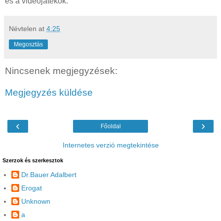
és a videójátékok.
Névtelen
at
4:25
Megosztás
Nincsenek megjegyzések:
Megjegyzés küldése
‹
›
Főoldal
Internetes verzió megtekintése
Szerzok és szerkesztok
Dr.Bauer Adalbert
Erogat
Unknown
a