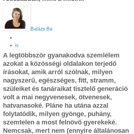
Balázs Ba
is
A legtöbbször gyanakodva szemlélem
azokat a közösségi oldalakon terjedő
írásokat, amik arról szólnak, milyen
nagyszerű, egészséges, fitt, stramm,
szüleiket és tanáraikat tisztelő generáció
volt a mai negyvenesek, ötvenesek,
hatvanasoké. Pláne ha utána azzal
folytatódik, milyen gyönge, puhány,
szemtelen a most felnövő gyerekeké.
Nemcsak, mert nem (ennyire általánosan