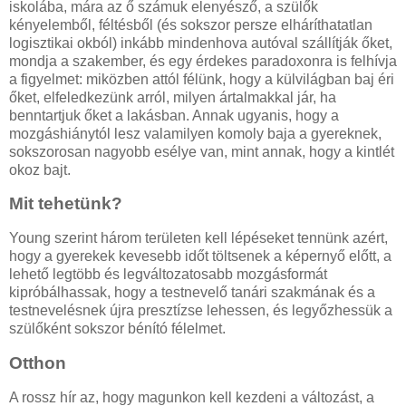
iskolába, mára az ő számuk elenyésző, a szülők
kényelemből, féltésből (és sokszor persze elháríthatatlan
logisztikai okból) inkább mindenhova autóval szállítják őket,
mondja a szakember, és egy érdekes paradoxonra is felhívja
a figyelmet: miközben attól félünk, hogy a külvilágban baj éri
őket, elfeledkezünk arról, milyen ártalmakkal jár, ha
benntartjuk őket a lakásban. Annak ugyanis, hogy a
mozgáshiánytól lesz valamilyen komoly baja a gyereknek,
sokszorosan nagyobb esélye van, mint annak, hogy a kintlét
okoz bajt.
Mit tehetünk?
Young szerint három területen kell lépéseket tennünk azért,
hogy a gyerekek kevesebb időt töltsenek a képernyő előtt, a
lehető legtöbb és legváltozatosabb mozgásformát
kipróbálhassak, hogy a testnevelő tanári szakmának és a
testnevelésnek újra presztízse lehessen, és legyőzhessük a
szülőként sokszor bénító félelmet.
Otthon
A rossz hír az, hogy magunkon kell kezdeni a változást, a