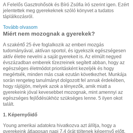
A Felelős Gasztrohősök és Bíró Zsófia író szerint igen. Ezért
jelentettek meg gyerekeknek szóló könyvet a tudatos
táplálkozásról.
Tovább olvasom
Miért nem mozognak a gyerekek?
A szakértő 25 éve foglalkozik az emberi mozgás
tudományával, aktívan sportol, és igyekszik egészségesen
aktív életre nevelni a saját gyerekeit is. Az elmúlt negyed
évszázadban emberek tízezreinek segített abban, hogy az
egészséges életmódot prioritásként kezeljék és hogy
megértsék, minden más csak ezután következhet. Munkája
során rengeteg tanulmányt dolgozott fel annak érdekében,
hogy rájöjjön, melyek azok a tényezők, amik miatt a
gyerekeink jóval kevesebbet mozognak, mint amennyi az
egészséges fejlődésükhöz szükséges lenne. 5 ilyen okot
talált.
1. Képernyőidő
Young amerikai adatokra hivatkozva azt állítja, hogy a
gyerekeink átlagosan napi 7,4 órát töltenek képernyő előtt.