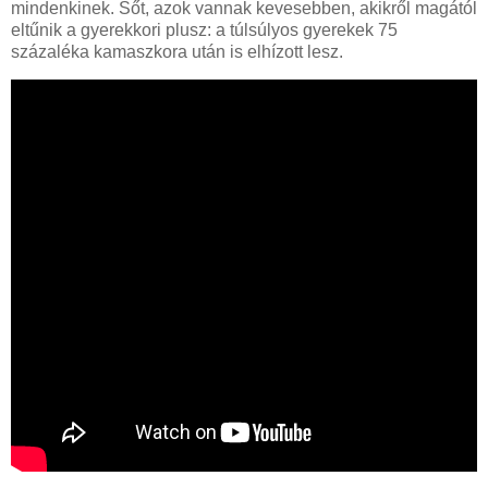
mindenkinek. Sőt, azok vannak kevesebben, akikről magától
eltűnik a gyerekkori plusz: a túlsúlyos gyerekek 75
százaléka kamaszkora után is elhízott lesz.