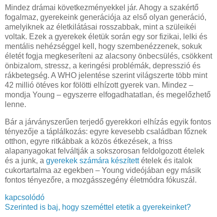
Mindez drámai következményekkel jár. Ahogy a szakértő
fogalmaz, gyerekeink generációja az első olyan generáció,
amelyiknek az életkilátásai rosszabbak, mint a szüleikéi
voltak. Ezek a gyerekek életük során egy sor fizikai, lelki és
mentális nehézséggel kell, hogy szembenézzenek, sokuk
életét fogja megkeseríteni az alacsony önbecsülés, csökkent
önbizalom, stressz, a keringési problémák, depresszió és
rákbetegség. A WHO jelentése szerint világszerte több mint
42 millió ötéves kor fölötti elhízott gyerek van. Mindez –
mondja Young – egyszerre elfogadhatatlan, és megelőzhető
lenne.
Bár a járványszerűen terjedő gyerekkori elhízás egyik fontos
tényezője a táplálkozás: egyre kevesebb családban főznek
otthon, egyre ritkábbak a közös étkezések, a friss
alapanyagokat felváltják a sokszorosan feldolgozott ételek
és a junk, a
gyerekek számára készített
ételek és italok
cukortartalma az egekben – Young videójában egy másik
fontos tényezőre, a mozgásszegény életmódra fókuszál.
kapcsolódó
Szerinted is baj, hogy szeméttel etetik a gyerekeinket?