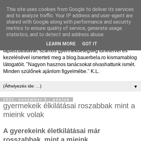
This site uses cookies from Google to deliver its services
Dr. Bauer Béla Ph.D.
and to analyze traffic. Your IP address and user-agent are
shared with Google along with performance and security
gyermekgyógyász
metrics to ensure quality of service, generate usage
statistics, and to detect and address abuse.
Dr. Bauer Béla Ph.D. gyermekgyógyász főorvos, 50 éves
LEARN MORE
GOT IT
tapasztalatával, számos gyermekbetegség tüneteivel és
kezelésével ismerteti meg a blog.bauerbela.ro kismamablog
látogatóit. "Nagyon hasznos tanácsokat olvashattunk ismét.
Minden szülőnek ajánlom figyelmébe." K.L.
▼
2021. november 5., péntek
gyermekeik élkilátásai roszabbak mint a
mieink volak
A gyerekeink életkilátásai már
rosszabbak, mint a mieink