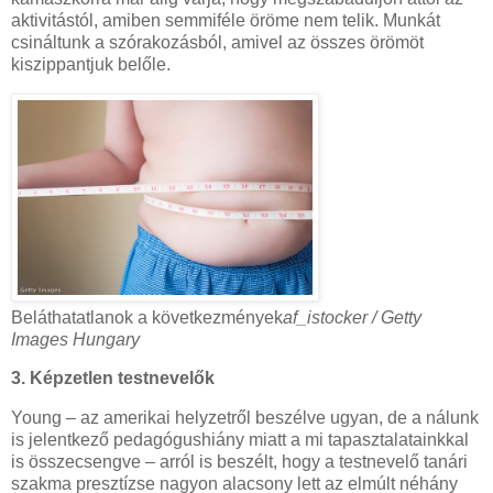
aktivitástól, amiben semmiféle öröme nem telik. Munkát
csináltunk a szórakozásból, amivel az összes örömöt
kiszippantjuk belőle.
Beláthatatlanok a következmények
af_istocker / Getty
Images Hungary
3. Képzetlen testnevelők
Young – az amerikai helyzetről beszélve ugyan, de a nálunk
is jelentkező pedagógushiány miatt a mi tapasztalatainkkal
is összecsengve – arról is beszélt, hogy a testnevelő tanári
szakma presztízse nagyon alacsony lett az elmúlt néhány