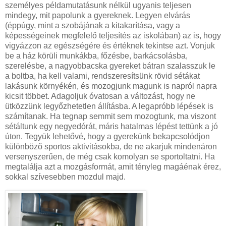
személyes példamutatásunk nélkül ugyanis teljesen
mindegy, mit papolunk a gyereknek. Legyen elvárás
(éppúgy, mint a szobájának a kitakarítása, vagy a
képességeinek megfelelő teljesítés az iskolában) az is, hogy
vigyázzon az egészségére és értéknek tekintse azt. Vonjuk
be a ház körüli munkákba, főzésbe, barkácsolásba,
szerelésbe, a nagyobbacska gyereket bátran szalasszuk le
a boltba, ha kell valami, rendszeresítsünk rövid sétákat
lakásunk környékén, és mozogjunk magunk is napról napra
kicsit többet. Adagoljuk óvatosan a változást, hogy ne
ütközzünk legyőzhetetlen állításba. A legapróbb lépések is
számítanak. Ha tegnap semmit sem mozogtunk, ma viszont
sétáltunk egy negyedórát, máris hatalmas lépést tettünk a jó
úton. Tegyük lehetővé, hogy a gyerekünk bekapcsolódjon
különböző sportos aktivitásokba, de ne akarjuk mindenáron
versenyszerűen, de még csak komolyan se sportoltatni. Ha
megtalálja azt a mozgásformát, amit tényleg magáénak érez,
sokkal szívesebben mozdul majd.