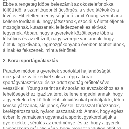
Ebbe a rengeteg időbe beleszámít az okostelefonokkal
töltött idő, a számítógépnél ücsörgés, a videójátékok és a
tévé is. Hihetetlen mennyiségű idő, amit Young szerint arra
kellene fordítaniuk, hogy játsszanak, szociális életet éljenek,
mozogjanak, kutassanak, felfedezzenek és aktívak
legyenek. Abban, hogy a gyerekek között egyre több a
túlsúlyos és az elhízott, nagy szerepe van annak, hogy
életük legaktívabb, legmozgékonyabb éveiben többet ülnek,
állnak és fekszenek, mint a felnőttek.
2. Korai sportágválasztás
Paradox módon a gyerekek sportolási hajlandóságát,
mozgáshoz való kedvét sokszor épp a korai
sportágválasztással és az adott sportág erőltetésével
vesszük el. Young szerint az év során az évszakokhoz és a
lehetőségekhez igazítva teret kellene engedni annak, hogy
a gyerekek a legkülönfélébb aktivitásokat próbálják ki, télen
korcsolyázzanak, síeljenek, ősszel, tavasszal túrázzanak,
kerékpározzanak, nyáron ússzanak stb. Annak, hogy egész
évben folyamatosan ugyanazt a sportot gyakoroltatjuk a
gyerekekkel, sérülés az eredménye, és az, hogy a gyerek
kamaszkorra már alig várja, hogy megszabaduljon attól az