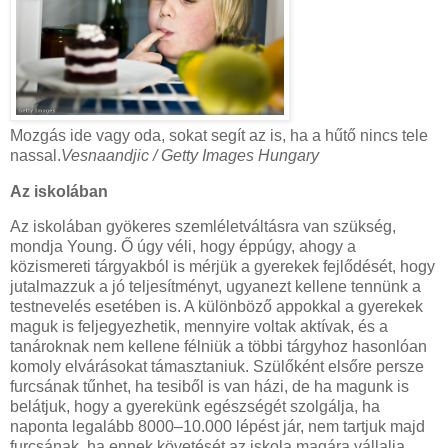
Mozgás ide vagy oda, sokat segít az is, ha a hűtő nincs tele
nassal.
Vesnaandjic / Getty Images Hungary
Az iskolában
Az iskolában gyökeres szemléletváltásra van szükség,
mondja Young. Ő úgy véli, hogy éppúgy, ahogy a
közismereti tárgyakból is mérjük a gyerekek fejlődését, hogy
jutalmazzuk a jó teljesítményt, ugyanezt kellene tennünk a
testnevelés esetében is. A különböző appokkal a gyerekek
maguk is feljegyezhetik, mennyire voltak aktívak, és a
tanároknak nem kellene félniük a többi tárgyhoz hasonlóan
komoly elvárásokat támasztaniuk. Szülőként elsőre persze
furcsának tűnhet, ha tesiből is van házi, de ha magunk is
belátjuk, hogy a gyerekünk egészségét szolgálja, ha
naponta legalább 8000–10.000 lépést jár, nem tartjuk majd
furcsának, ha ennek követését az iskola magára vállalja