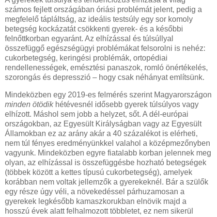
számos fejlett országában óriási problémát jelent, pedig a
megfelelő tápláltság, az ideális testsúly egy sor komoly
betegség kockázatát csökkenti gyerek- és a későbbi
felnőttkorban egyaránt. Az elhízással és túlsúllyal
összefüggő egészségügyi problémákat felsorolni is nehéz:
cukorbetegség, keringési problémák, ortopédiai
rendellenességek, emésztési panaszok, romló önértékelés,
szorongás és depresszió – hogy csak néhányat említsünk.
Mindeközben egy 2019-es felmérés szerint Magyarországon
minden ötödik
hétévesnél idősebb gyerek túlsúlyos vagy
elhízott. Máshol sem jobb a helyzet, sőt. A dél-európai
országokban, az Egyesült Királyságban vagy az Egyesült
Államokban ez az arány akár a 40 százalékot is elérheti,
nem túl fényes eredményünkkel valahol a középmezőnyben
vagyunk. Mindeközben egyre fiatalabb korban jelennek meg
olyan, az elhízással is összefüggésbe hozható betegségek
(többek között a kettes típusú cukorbetegség), amelyek
korábban nem voltak jellemzők a gyerekeknél. Bár a szülők
egy része úgy véli, a növekedéssel párhuzamosan a
gyerekek legkésőbb kamaszkorukban elnövik majd a
hosszú évek alatt felhalmozott többletet, ez nem sikerül