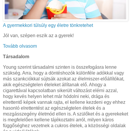
A gyermekkori túlsúly egy életre tönkretehet
Jól van, szépen eszik az a gyerek!
Tovább olvasom
Társadalom
Young szerint társadalmi szinten is összefogásra lenne
szükség. Arra, hogy a döntéshozók különféle adókkal vagy
más szankciókkal sújtsák azokat az élelmiszer-előállítókat,
akik egészségtelen ételeket állítanak elő. Ahogy a
cigarettával kapcsolatban sikerült változást elérni azzal,
hogy kevés helyen lehet már hódolni neki, drága és
elrettentő képek vannak rajta, el kellene kezdeni egy ehhez
hasonló elrettentést az egészségtelen ételek és a
mozgásszegény életmód ellen is. A szülőket és a gyerekeket
is megfelelően kellene tájékoztatni arról, milyen káros
függőséghez vezetnek a cukros ételek, a közösségi oldalak