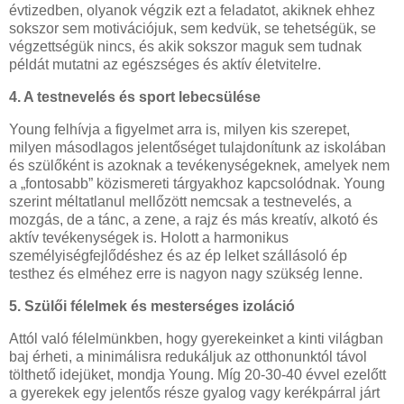
évtizedben, olyanok végzik ezt a feladatot, akiknek ehhez
sokszor sem motivációjuk, sem kedvük, se tehetségük, se
végzettségük nincs, és akik sokszor maguk sem tudnak
példát mutatni az egészséges és aktív életvitelre.
4. A testnevelés és sport lebecsülése
Young felhívja a figyelmet arra is, milyen kis szerepet,
milyen másodlagos jelentőséget tulajdonítunk az iskolában
és szülőként is azoknak a tevékenységeknek, amelyek nem
a „fontosabb” közismereti tárgyakhoz kapcsolódnak. Young
szerint méltatlanul mellőzött nemcsak a testnevelés, a
mozgás, de a tánc, a zene, a rajz és más kreatív, alkotó és
aktív tevékenységek is. Holott a harmonikus
személyiségfejlődéshez és az ép lelket szállásoló ép
testhez és elméhez erre is nagyon nagy szükség lenne.
5. Szülői félelmek és mesterséges izoláció
Attól való félelmünkben, hogy gyerekeinket a kinti világban
baj érheti, a minimálisra redukáljuk az otthonunktól távol
tölthető idejüket, mondja Young. Míg 20-30-40 évvel ezelőtt
a gyerekek egy jelentős része gyalog vagy kerékpárral járt