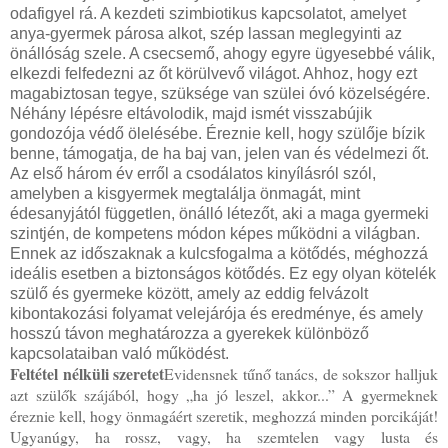
odafigyel rá. A kezdeti szimbiotikus kapcsolatot, amelyet
anya-gyermek párosa alkot, szép lassan meglegyinti az
önállóság szele. A csecsemő, ahogy egyre ügyesebbé válik,
elkezdi felfedezni az őt körülvevő világot. Ahhoz, hogy ezt
magabiztosan tegye, szüksége van szülei óvó közelségére.
Néhány lépésre eltávolodik, majd ismét visszabújik
gondozója védő ölelésébe. Éreznie kell, hogy szülője bízik
benne, támogatja, de ha baj van, jelen van és védelmezi őt.
Az első három év erről a csodálatos kinyílásról szól,
amelyben a kisgyermek megtalálja önmagát, mint
édesanyjától független, önálló létezőt, aki a maga gyermeki
szintjén, de kompetens módon képes működni a világban.
Ennek az időszaknak a kulcsfogalma a kötődés, méghozzá
ideális esetben a biztonságos kötődés. Ez egy olyan kötelék
szülő és gyermeke között, amely az eddig felvázolt
kibontakozási folyamat velejárója és eredménye, és amely
hosszú távon meghatározza a gyerekek különböző
kapcsolataiban való működést.
Feltétel nélküli szeretet
Evidensnek tűnő tanács, de sokszor halljuk
azt szülők szájából, hogy „ha jó leszel, akkor...” A gyermeknek
éreznie kell, hogy önmagáért szeretik, meghozzá minden porcikáját!
Ugyanúgy, ha rossz, vagy, ha szemtelen vagy lusta és