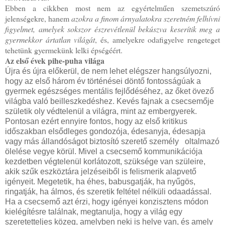
Ebben a cikkben most nem az egyértelműen szemetszúró
jelenségekre, hanem
azokra a finom árnyalatokra szeretném felhívni
figyelmet, amelyek sokszor észrevétlenül bekúszva keserítik meg a
gyermekkor ártatlan világát
, és, amelyekre odafigyelve rengeteget
tehetünk gyermekünk lelki épségéért.
Az első évek pihe-puha világa
Újra és újra előkerül, de nem lehet elégszer hangsúlyozni,
hogy az első három év történései döntő fontosságúak a
gyermek egészséges mentális fejlődéséhez, az őket övező
világba való beilleszkedéshez. Kevés fajnak a csecsemője
születik oly védtelenül a világra, mint az embergyerek.
Pontosan ezért ennyire fontos, hogy az első kritikus
időszakban elsődleges gondozója, édesanyja, édesapja
vagy más állandóságot biztosító szerető személy oltalmazó
ölelése vegye körül. Mivel a csecsemő kommunikációja
kezdetben végtelenül korlátozott, szüksége van szüleire,
akik szűk eszköztára jelzéseiből is felismerik alapvető
igényeit. Megetetik, ha éhes, babusgatják, ha nyűgös,
ringatják, ha álmos, és szeretik feltétel nélküli odaadással.
Ha a csecsemő azt érzi, hogy igényei konzisztens módon
kielégítésre találnak, megtanulja, hogy a világ egy
szeretetteljes közeg, amelyben neki is helye van, és amely