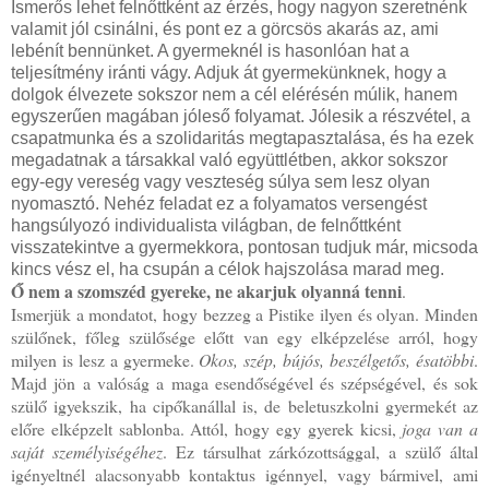
Ismerős lehet felnőttként az érzés, hogy nagyon szeretnénk
valamit jól csinálni, és pont ez a görcsös akarás az, ami
lebénít bennünket. A gyermeknél is hasonlóan hat a
teljesítmény iránti vágy. Adjuk át gyermekünknek, hogy a
dolgok élvezete sokszor nem a cél elérésén múlik, hanem
egyszerűen magában jóleső folyamat. Jólesik a részvétel, a
csapatmunka és a szolidaritás megtapasztalása, és ha ezek
megadatnak a társakkal való együttlétben, akkor sokszor
egy-egy vereség vagy veszteség súlya sem lesz olyan
nyomasztó. Nehéz feladat ez a folyamatos versengést
hangsúlyozó individualista világban, de felnőttként
visszatekintve a gyermekkora, pontosan tudjuk már, micsoda
kincs vész el, ha csupán a célok hajszolása marad meg.
Ő nem a szomszéd gyereke, ne akarjuk olyanná tenni
.
Ismerjük a mondatot, hogy bezzeg a Pistike ilyen és olyan. Minden
szülőnek, főleg szülősége előtt van egy elképzelése arról, hogy
milyen is lesz a gyermeke.
Okos, szép, bújós, beszélgetős, ésatöbbi
.
Majd jön a valóság a maga esendőségével és szépségével, és sok
szülő igyekszik, ha cipőkanállal is, de beletuszkolni gyermekét az
előre elképzelt sablonba. Attól, hogy egy gyerek kicsi,
joga van a
saját személyiségéhez
. Ez társulhat zárkózottsággal, a szülő által
igényeltnél alacsonyabb kontaktus igénnyel, vagy bármivel, ami