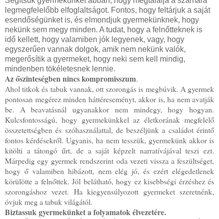
Segítsük gyermekünket abban, hogy megtalálja a számára
legmegfelelőbb elfoglaltságot. Fontos, hogy feltárjuk a saját
esendőségünket is, és elmondjuk gyermekünknek, hogy
nekünk sem megy minden. A tudat, hogy a felnőtteknek is
idő kellett, hogy valamiben jók legyenek, vagy, hogy
egyszerűen vannak dolgok, amik nem nekünk valók,
megerősítik a gyermeket, hogy neki sem kell mindig,
mindenben tökéletesnek lennie.
Az őszinteségben nincs kompromisszum
.
Ahol titkok és tabuk vannak, ott szorongás is megbúvik. A gyermek
pontosan megérez minden háttéreseményt, akkor is, ha nem avatják
be. A beavatásnál ugyanakkor nem mindegy, hogy hogyan.
Kulcsfontosságú, hogy gyermekünkkel az életkorának megfelelő
összetettségben és szóhasználattal, de beszéljünk a családot érintő
fontos kérdésekről. Ugyanis, ha nem tesszük, gyermekünk akkor is
kitölti a tátongó űrt, de a saját képzelt narratívájával teszi ezt.
Márpedig egy gyermek rendszerint oda vezeti vissza a feszültséget,
hogy ő valamiben hibázott, nem elég jó, és ezért elégedetlenek
körülötte a felnőttek. Jól belátható, hogy ez kisebbségi érzéshez és
szorongáshoz vezet. Ha kiegyensúlyozott gyermeket szeretnénk,
óvjuk meg a tabuk világától.
Biztassuk gyermekünket a folyamatok élvezetére.