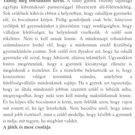
Tanulj meg bocsánatot kérni.
A szülő gyerek viszony sajátsága
egyfajta kibontakozó partnerséggel fűszerezett alá-fölérendeltég.
Sok szülőnek kihívás ebben a helyzetben, hogy odaálljon gyermeke
elé, és bocsánatot kérjen. Pedig gondoljunk csak bele, hányszor
szólítjuk fel gyermekünket a játszótéren vagy vendégségben, hogy
vállaljon felelősséget, ha helytelenül viselkedik
.
A szülő sem
tökéletes. Nem is kell annak lennie. A mindennapi rohanásban
számtalanszor fordul elő, hogy a máshonnan eredő feszültség
gyermekünkön csattan. Sok szülő érzi ilyenkor azt, hogy ha odaáll
gyermeke elé azzal, hogy hibázott, aláássa tekintélyét. Ugyanakkor
fontos megértenünk, hogy a gyermek kicsinysége ellenére is
megérdemli a tiszteletet. És a tiszteletbe beletartozik az is, hogy
konzisztens világot teremtünk számára, amelyben a
felelősségvállalás mindenkinek sajátja. Ha a gyerek azt tapasztalja,
hogy az általa mindennél jobban szeretett szülő is hibázik néha,
megnyugodhat, hogy neki sem kell mindig makulátlannak lennie.
És ha képes tőle bocsánatot is kérni, nem őrlődik azon, hogy vajon
mit rontott el, ha így letorkolták. Nem beszélve arról, hogy nincs
annál jobb ösztönző, mint a szülő modellje, hogy később a gyermek
is tudja, mit tegyen, ha megbánt valakit.
A játék és mese csodája