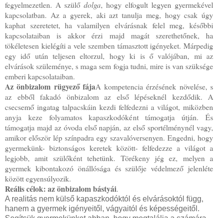
fegyelmezetlen. A szülő
dolga
, hogy elfogult legyen gyermekével
kapcsolatban. Az a gyerek, aki azt tanulja meg, hogy csak úgy
kaphat szeretetet, ha valamilyen elvárásnak felel meg, későbbi
kapcsolataiban is akkor érzi majd magát szerethetőnek, ha
tökéletesen kielégíti a vele szemben támasztott igényeket. Márpedig
egy idő után teljesen eltorzul, hogy ki is ő valójában, mi az
elvárások szüleménye, s maga sem fogja tudni, mire is van szüksége
emberi kapcsolataiban.
Az önbizalom rügyező fája
A kompetencia érzésének növelése, s
az ebből fakadó önbizalom az első lépéseknél kezdődik. A
csecsemő ingatag talpacskáin kezdi felfedezni a világot, miközben
anyja keze folyamatos kapaszkodóként támogatja útján. És
támogatja majd az óvoda első napján, az első sportélménynél vagy,
amikor először lép színpadra egy szavalóversenyen. Engedni, hogy
gyermekünk- biztonságos keretek között- felfedezze a világot a
legjobb, amit szülőként tehetünk. Törékeny jég ez, melyen a
gyermek kibontakozó önállósága és szülője védelmező jelenléte
között egyensúlyozik.
Reális célok: az önbizalom bástyái
.
A realitás nem külső kapaszkodóktól és elvárásoktól függ,
hanem a gyermek igényeitől, vágyaitól és képességeitől.