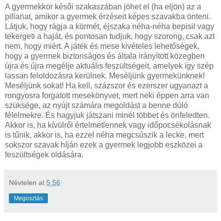
A gyermekkor késői szakaszában jöhet el (ha eljön) az a
pillanat, amikor a gyermek érzéseit képes szavakba önteni.
Látjuk, hogy rágja a körmét, éjszaka néha-néha bepisil vagy
tekergeti a haját, és pontosan tudjuk, hogy szorong, csak azt
nem, hogy miért. A játék és mese kivételes lehetőségek,
hogy a gyermek biztonságos és általa irányított közegben
újra és újra megélje aktuális feszültségeit, amelyek így szép
lassan feloldozásra kerülnek. Meséljünk gyermekünknek!
Meséljünk sokat! Ha kell, százszor és ezerszer ugyanazt a
rongyosra forgatott mesekönyvet, mert neki éppen arra van
szüksége, az nyújt számára megoldást a benne dúló
félelmekre. És hagyjuk játszani minél többet és önfeledten.
Akkor is, ha kívülről értelmetlennek vagy időpocsékolásnak
is tűnik, akkor is, ha ezzel néha megcsúszik a lecke, mert
sokszor szavak híján ezek a gyermek legjobb eszközei a
feszültségek oldására.
Névtelen
at
5:56
Megosztás