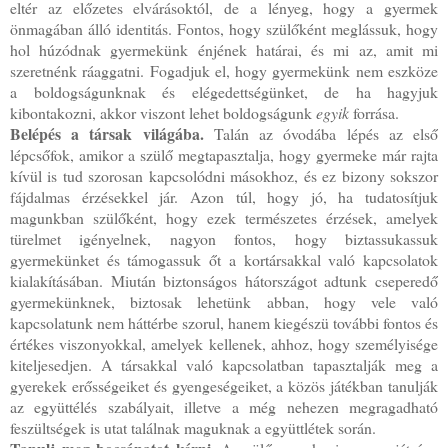
eltér az előzetes elvárásoktól, de a lényeg, hogy a gyermek
önmagában álló identitás. Fontos, hogy szülőként meglássuk, hogy
hol húzódnak gyermekünk énjének határai, és mi az, amit mi
szeretnénk ráaggatni. Fogadjuk el, hogy gyermekünk nem eszköze
a boldogságunknak és elégedettségünket, de ha hagyjuk
kibontakozni, akkor viszont lehet boldogságunk
egyik
forrása.
Belépés a társak világába.
Talán az óvodába lépés az első
lépcsőfok, amikor a szülő megtapasztalja, hogy gyermeke már rajta
kívül is tud szorosan kapcsolódni másokhoz, és ez bizony sokszor
fájdalmas érzésekkel jár. Azon túl, hogy jó, ha tudatosítjuk
magunkban szülőként, hogy ezek természetes érzések, amelyek
türelmet igényelnek, nagyon fontos, hogy biztassukassuk
gyermekünket és támogassuk őt a kortársakkal való kapcsolatok
kialakításában. Miután biztonságos hátországot adtunk cseperedő
gyermekünknek, biztosak lehetünk abban, hogy vele való
kapcsolatunk nem háttérbe szorul, hanem kiegészü további fontos és
értékes viszonyokkal, amelyek kellenek, ahhoz, hogy személyisége
kiteljesedjen. A társakkal való kapcsolatban tapasztalják meg a
gyerekek erősségeiket és gyengeségeiket, a közös játékban tanulják
az együttélés szabályait, illetve a még nehezen megragadható
feszültségek is utat találnak maguknak a együttlétek során.