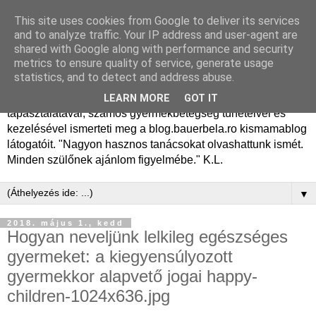
This site uses cookies from Google to deliver its services
Dr. Bauer Béla Ph.D.
and to analyze traffic. Your IP address and user-agent are
shared with Google along with performance and security
gyermekgyógyász
metrics to ensure quality of service, generate usage
statistics, and to detect and address abuse.
Dr. Bauer Béla Ph.D. gyermekgyógyász főorvos, 50 éves
LEARN MORE
GOT IT
tapasztalatával, számos gyermekbetegség tüneteivel és
kezelésével ismerteti meg a blog.bauerbela.ro kismamablog
látogatóit. "Nagyon hasznos tanácsokat olvashattunk ismét.
Minden szülőnek ajánlom figyelmébe." K.L.
▼
2018. május 1., kedd
Hogyan neveljünk lelkileg egészséges
gyermeket: a kiegyensúlyozott
gyermekkor alapvető jogai happy-
children-1024x636.jpg