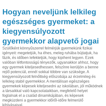
Hogyan neveljünk lelkileg
egészséges gyermeket: a
kiegyensúlyozott
gyermekkor alapvető jogai
Szülőként könnyűszerrel felmérjük gyermekünk fizikai
igényeit: megetetjük, ha éhes, meleg ruhába bújtatjuk, ha
fázik, és időben lefektetjük, hogy kipihent legyen. Ezek
valóban létfontosságú tényezők, ugyanakkor ahhoz, hogy
egy gyermek kiteljesedhessen, felszínre kerüljön a benne
rejlő potenciál, ennél sokkal többre van szüksége. A
kiegyensúlyozott felnőttség előszobája az érzelmileg és
lelkileg stabil gyermekkor. A mentálisan egészséges
gyermekek képesek kiteljesedni az iskolában, jól működnek
a társaikkal való kapcsolataikban, megfelelő helyet
foglalnak el a család dinamikájában, és képesek
megküzdeni a gyermekkor időről-időre felmerülő
kihívásaival.