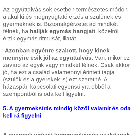
Az együttalvás sok esetben természetes módon
alakul ki és megnyugtató érzés a szülőnek és
gyermeknek is. Biztonságérzetet ad mindkét
félnek, ha
hallják egymás hangjait
, közelről
érzik egymás ritmusát, illatát.
-
Azonban egyénre szabott, hogy kinek
mennyire esik jól az együttalvás
. Van, mikor ez
zavaró az egyik vagy mindkét félnek. Csak akkor
jó, ha ezt a család valamennyi érintett tagja
(szülők és a gyerekek is) ezt szeretné. A
házaspári kapcsolati egyensúlyra ebből a
szempontból is oda kell figyelni.
5. A gyermeksírás mindig közöl valamit és oda
kell rá figyelni
A gyermek sírását kommunikációs eszköznek