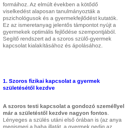
formáihoz. Az elmúlt években a kötődő
viselkedést alaposan tanulmányozták a
pszichológusok és a gyermekfejlődést kutatók.
Ez az ismeretanyag jelentős támpontot nyújt a
gyermekek optimális fejlődése szempontjából.
Segítő rendszert ad a szoros szülő-gyermek
kapcsolat kialakításához és ápolásához.
1. Szoros fizikai kapcsolat a gyermek
születésétől kezdve
A szoros testi kapcsolat a gondozó személlyel
már a születéstől kezdve nagyon fontos
.
Lényeges a szülés utáni első órában is (az anya
megismeri a baba illatát, a gyermek pedig az