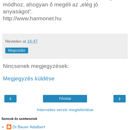
módhoz, ahogyan ő megéli az „elég jó
anyaságot”.
http://www.harmonet.hu
Névtelen
at
16:47
Megosztás
Nincsenek megjegyzések:
Megjegyzés küldése
‹
›
Főoldal
Internetes verzió megtekintése
Szerzok és szerkesztok
Dr.Bauer Adalbert