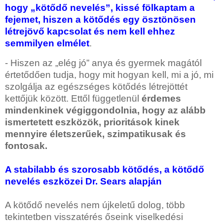
hogy „kötődő nevelés”, kissé fölkaptam a
fejemet, hiszen a kötődés egy ösztönösen
létrejövő kapcsolat és nem kell ehhez
semmilyen elmélet
.
- Hiszen az „elég jó” anya és gyermek magától
értetődően tudja, hogy mit hogyan kell, mi a jó, mi
szolgálja az egészséges kötődés létrejöttét
kettőjük között. Ettől függetlenül
érdemes
mindenkinek végiggondolnia, hogy az alább
ismertetett eszközök, prioritások kinek
mennyire életszerűek, szimpatikusak és
fontosak.
A stabilabb és szorosabb kötődés, a kötődő
nevelés eszközei Dr. Sears alapján
A kötődő nevelés nem újkeletű dolog, több
tekintetben visszatérés őseink viselkedési