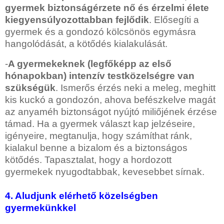
gyermek biztonságérzete nő és érzelmi élete
kiegyensúlyozottabban fejlődik
. Elősegíti a
gyermek és a gondozó kölcsönös egymásra
hangolódását, a kötődés kialakulását.
-
A gyermekeknek (legfőképp az első
hónapokban) intenzív testközelségre van
szükségük
. Ismerős érzés neki a meleg, meghitt
kis kuckó a gondozón, ahova befészkelve magát
az anyaméh biztonságot nyújtó miliőjének érzése
támad. Ha a gyermek választ kap jelzéseire,
igényeire, megtanulja, hogy számíthat ránk,
kialakul benne a bizalom és a biztonságos
kötődés. Tapasztalat, hogy a hordozott
gyermekek nyugodtabbak, kevesebbet sírnak.
4. Aludjunk elérhető közelségben
gyermekünkkel