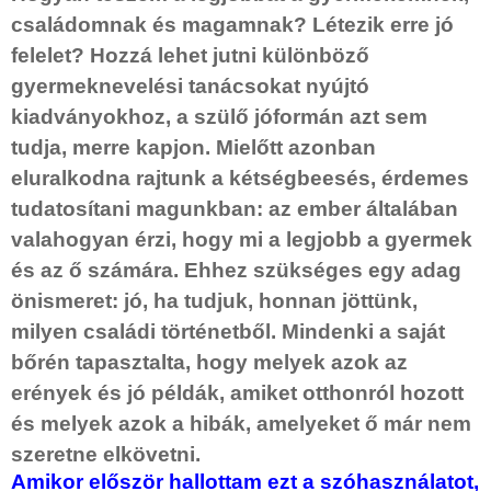
családomnak és magamnak? Létezik erre jó
felelet? Hozzá lehet jutni különböző
gyermeknevelési tanácsokat nyújtó
kiadványokhoz, a szülő jóformán azt sem
tudja, merre kapjon. Mielőtt azonban
eluralkodna rajtunk a kétségbeesés, érdemes
tudatosítani magunkban: az ember általában
valahogyan érzi, hogy mi a legjobb a gyermek
és az ő számára. Ehhez szükséges egy adag
önismeret: jó, ha tudjuk, honnan jöttünk,
milyen családi történetből. Mindenki a saját
bőrén tapasztalta, hogy melyek azok az
erények és jó példák, amiket otthonról hozott
és melyek azok a hibák, amelyeket ő már nem
szeretne elkövetni.
Amikor először hallottam ezt a szóhasználatot,