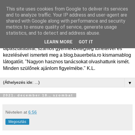
This site uses cookies from Google to deliver its services
Dr. Bauer Béla Ph.D.
and to analyze traffic. Your IP address and user-agent are
shared with Google along with performance and security
gyermekgyógyász
metrics to ensure quality of service, generate usage
statistics, and to detect and address abuse.
Dr. Bauer Béla Ph.D. gyermekgyógyász főorvos, 50 éves
LEARN MORE
GOT IT
tapasztalatával, számos gyermekbetegség tüneteivel és
kezelésével ismerteti meg a blog.bauerbela.ro kismamablog
látogatóit. "Nagyon hasznos tanácsokat olvashattunk ismét.
Minden szülőnek ajánlom figyelmébe." K.L.
▼
2021. december 18., szombat
Névtelen
at
6:56
Megosztás